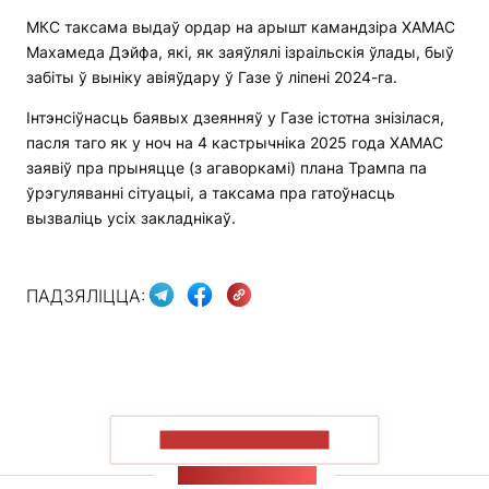
МКС таксама выдаў ордар на арышт камандзіра ХАМАС
Махамеда Дэйфа, які, як заяўлялі ізраільскія ўлады, быў
забіты ў выніку авіяўдару ў Газе ў ліпені 2024-га.
Інтэнсіўнасць баявых дзеянняў у Газе істотна знізілася,
пасля таго як у ноч на 4 кастрычніка 2025 года ХАМАС
заявіў пра прыняцце (з агаворкамі) плана Трампа па
ўрэгуляванні сітуацыі, а таксама пра гатоўнасць
вызваліць усіх закладнікаў.
ПАДЗЯЛІЦЦА:
ПАКАЗАЦЬ БОЛЬШ
СТУЖКА НАВІН