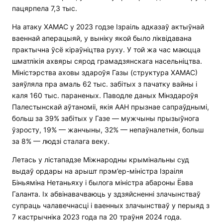
пацярпела 7,3 тыс.
На атаку ХАМАС у 2023 годзе Ізраіль адказаў актыўнай
ваеннай аперацыяй, у выніку якой было ліквідавана
практычна ўсё кіраўніцтва руху. У той жа час маюцца
шматлікія ахвяры сярод грамадзянскага насельніцтва.
Міністэрства аховы здароўя Газы (структура ХАМАС)
заяўляла пра амаль 62 тыс. забітых з пачатку вайны і
каля 160 тыс. параненых. Паводле даных Мінздароўя
Палестынскай аўтаноміі, якія ААН прызнае сапраўднымі,
больш за 39% забітых у Газе — мужчыны прызыўнога
ўзросту, 19% — жанчыны, 32% — непаўналетнія, больш
за 8% — людзі сталага веку.
Летась у лістападзе Міжнародны крымінальны суд
выдаў ордары на арышт прэм’ер-міністра Ізраіля
Біньяміна Нетаньяху і былога міністра абароны Ёава
Галанта. Іх абвінавачваюць у здзяйсненні злачынстваў
супраць чалавечнасці і ваенных злачынстваў у перыяд з
7 кастрычніка 2023 года па 20 траўня 2024 года.