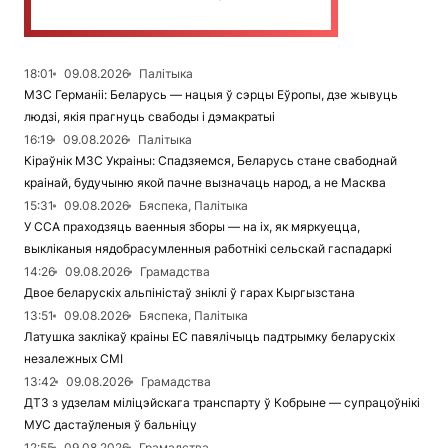
18:01
09.08.2026
Палітыка
МЗС Германіі: Беларусь — нацыя ў сэрцы Еўропы, дзе жывуць
людзі, якія прагнуць свабоды і дэмакратыі
16:19
09.08.2026
Палітыка
Кіраўнік МЗС Украіны: Спадзяемся, Беларусь стане свабоднай
краінай, будучыню якой пачне вызначаць народ, а не Масква
15:31
09.08.2026
Бяспека, Палітыка
У ССА праходзяць ваенныя зборы — на іх, як мяркуецца,
выкліканыя нядобрасумленныя работнікі сельскай гаспадаркі
14:26
09.08.2026
Грамадства
Двое беларускіх альпіністаў зніклі ў гарах Кыргызстана
13:51
09.08.2026
Бяспека, Палітыка
Латушка заклікаў краіны ЕС павялічыць падтрымку беларускіх
незалежных СМІ
13:42
09.08.2026
Грамадства
ДТЗ з удзелам міліцэйскага транспарту ў Кобрыне — супрацоўнікі
МУС дастаўленыя ў бальніцу
12:55
09.08.2026
Грамадства