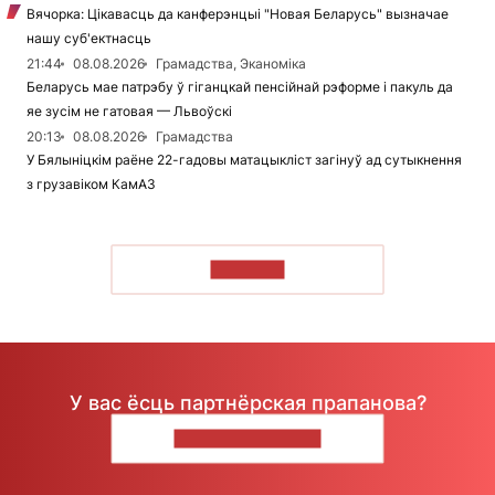
Вячорка: Цікавасць да канферэнцыі "Новая Беларусь" вызначае
нашу суб'ектнасць
21:44
08.08.2026
Грамадства, Эканоміка
Беларусь мае патрэбу ў гіганцкай пенсійнай рэформе і пакуль да
яе зусім не гатовая — Львоўскі
20:13
08.08.2026
Грамадства
У Бялыніцкім раёне 22-гадовы матацыкліст загінуў ад сутыкнення
з грузавіком КамАЗ
ЧЫТАЦЬ
У вас ёсць партнёрская прапанова?
НАПІШЫЦЕ НАМ