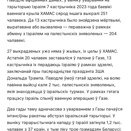
тэрыторыю Ізраіля 7 кастрычніка 2023 года баевікі
ваеннага крыла ХАМАС сярод іншага выкралі 251
чалавека. Да 13 кастрычніка было знойдзена мёртвымі,
выратавана або вызвалена — пераважна ў рамках
абмену з Ізраілем на палестынскіх зняволеных — 204
чалавекі.
27 выкрадзеных ужо няма ў жывых, іх целы ў ХАМАС.
Астатнія 20 чалавек заставаліся ў палоне ў Газе, 13
кастрычніка іх перадаюць Ізраілю ў рамках здзелкі,
заключанай пры пасярэдніцтве прэзідэнта ЗША
Дональда Трампа. Паводле ўмоў гэтай здзелкі, на волю
павінна выйсці каля 2 тыс. палестынскіх зняволеных,
якія знаходзяцца ў ізраільскіх турмах. У рамках гэтага
працэсу Ізраіль спыніў ваенную аперацыю ў Газе.
Два гады таму адначасова з уварваннем з Газы пачаўся
інтэнсіўны ракетны абстрэл ізраільскай тэрыторыі. У
выніку тэрарыстычнага нападу ў Ізраілі загінула 1,2 тыс.
чалавек з 37 краін, у тым ліку трое грамадзян Беларусі;