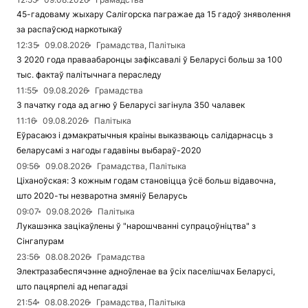
45-гадоваму жыхару Салігорска пагражае да 15 гадоў зняволення
за распаўсюд наркотыкаў
12:35
09.08.2026
Грамадства, Палітыка
З 2020 года праваабаронцы зафіксавалі ў Беларусі больш за 100
тыс. фактаў палітычнага пераследу
11:55
09.08.2026
Грамадства
З пачатку года ад агню ў Беларусі загінула 350 чалавек
11:16
09.08.2026
Палітыка
Еўрасаюз і дэмакратычныя краіны выказваюць салідарнасць з
беларусамі з нагоды гадавіны выбараў-2020
09:56
09.08.2026
Грамадства, Палітыка
Ціханоўская: З кожным годам становіцца ўсё больш відавочна,
што 2020-ты незваротна змяніў Беларусь
09:07
09.08.2026
Палітыка
Лукашэнка зацікаўлены ў "нарошчванні супрацоўніцтва" з
Сінгапурам
23:56
08.08.2026
Грамадства
Электразабеспячэнне адноўленае ва ўсіх паселішчах Беларусі,
што пацярпелі ад непагадзі
21:54
08.08.2026
Грамадства, Палітыка