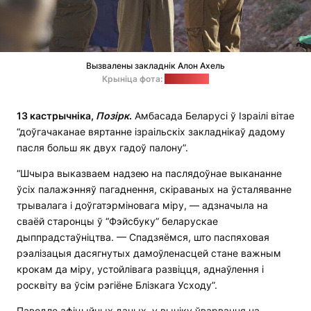
Вызвалены закладнік Алон Ахель
Крыніца фота:
strana.co.il
13 кастрычніка,
Позірк
.
Амбасада Беларусі ў Ізраілі вітае
“доўгачаканае вяртанне ізраільскіх закладнікаў дадому
пасля больш як двух гадоў палону”.
“Шчыра выказваем надзею на паслядоўнае выкананне
ўсіх палажэнняў пагаднення, скіраваных на ўсталяванне
трывалага і доўгатэрміновага міру, — адзначыла на
сваёй старонцы ў “Фэйсбуку” беларускае
дыппрадстаўніцтва. — Спадзяёмся, што паспяховая
рэалізацыя дасягнутых дамоўленасцей стане важным
крокам да міру, устойлівага развіцця, аднаўлення і
росквіту ва ўсім рэгіёне Блізкага Усходу”.
Паводле афіцыйных даных, у выніку ўварвання на