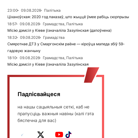
23:00
09.08.2026
Палітыка
Ціханоўская: 2020 год паказаў, што жыццё ўмее рабіць сюрпрызы
18:57
09.08.2026
Грамадства, Палітыка
Місію дэмсіл у Кіеве ўзначаліла Зазулінская (дапоўнена)
18:32
09.08.2026
Грамадства
Смяротнае ДТЗ у Смаргонскім раёне — кіроўца мапеда збіў 59-
гадовую жанчыну
18:10
09.08.2026
Грамадства, Палітыка
Місію дэмсіл у Кіеве ўзначаліла Зазулінская
Падпісвайцеся
на нашы сацыяльныя сеткі, каб не
прапусціць важныя навіны (калі гэта
бяспечна для вас)