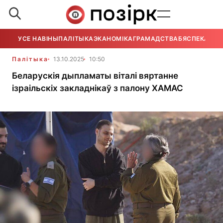
УСЕ НАВІНЫ
ПАЛІТЫКА
ЭКАНОМІКА
ГРАМАДСТВА
БЯСПЕКА
УСЕ
Палітыка
13.10.2025
10:50
Беларускія дыпламаты віталі вяртанне
ізраільскіх закладнікаў з палону ХАМАС