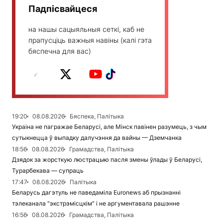
Падпісвайцеся
на нашы сацыяльныя сеткі, каб не
прапусціць важныя навіны (калі гэта
бяспечна для вас)
19:20
08.08.2026
Бяспека, Палітыка
Украіна не пагражае Беларусі, але Мінск павінен разумець, з чым
сутыкнецца ў выпадку далучэння да вайны — Дземчанка
18:56
08.08.2026
Грамадства, Палітыка
Дзядок за жорсткую люстрацыю пасля змены ўлады ў Беларусі,
Турарбекава — супраць
17:47
08.08.2026
Палітыка
Беларусь дагэтуль не паведаміла Euronews аб прызнанні
тэлеканала "экстрэмісцкім" і не аргументавала рашэнне
16:56
08.08.2026
Грамадства, Палітыка