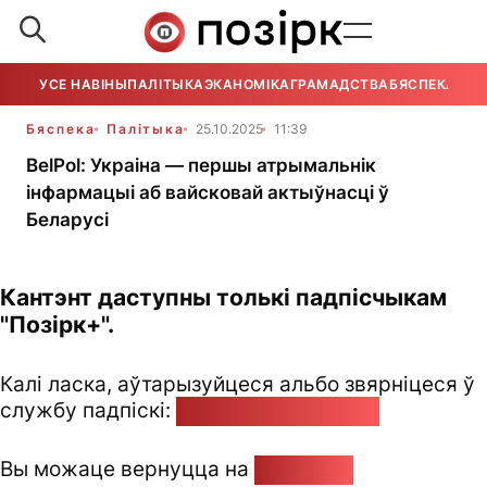
УСЕ НАВІНЫ
ПАЛІТЫКА
ЭКАНОМІКА
ГРАМАДСТВА
БЯСПЕКА
УСЕ
Бяспека
Палітыка
25.10.2025
11:39
BelPol: Украіна — першы атрымальнік
інфармацыі аб вайсковай актыўнасці ў
Беларусі
Кантэнт даступны толькі падпісчыкам
"Позірк+".
Калі ласка, аўтарызуйцеся альбо звярніцеся ў
службу падпіскі:
pozirk@pozirk.online
Вы можаце вернуцца на
Галоўную