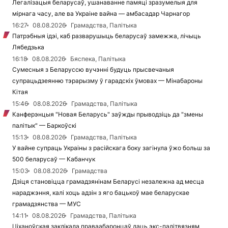
Легалізацыя беларусаў, ушанаванне памяці зразумелыя для
мірнага часу, але ва Украіне вайна — амбасадар Чарнагор
16:27
08.08.2026
Грамадства, Палітыка
Патрэбныя ідэі, каб разварушыць беларусаў замежжа, лічыць
Лябедзька
16:18
08.08.2026
Бяспека, Палітыка
Сумесныя з Беларуссю вучэнні будуць прысвечаныя
супрацьдзеянню тэрарызму ў гарадскіх ўмовах — Мінабароны
Кітая
15:46
08.08.2026
Грамадства, Палітыка
Канферэнцыя "Новая Беларусь" заўжды прыводзіць да "змены
палітык" — Баркоўскі
15:13
08.08.2026
Грамадства, Палітыка
У вайне супраць Украіны з расійскага боку загінула ўжо больш за
500 беларусаў — Кабанчук
15:03
08.08.2026
Грамадства
Дзіця становіцца грамадзянінам Беларусі незалежна ад месца
нараджэння, калі хоць адзін з яго бацькоў мае беларускае
грамадзянства — МУС
14:11
08.08.2026
Грамадства, Палітыка
Ціханоўская заклікала праваабаронцаў даць экс-палітвязням