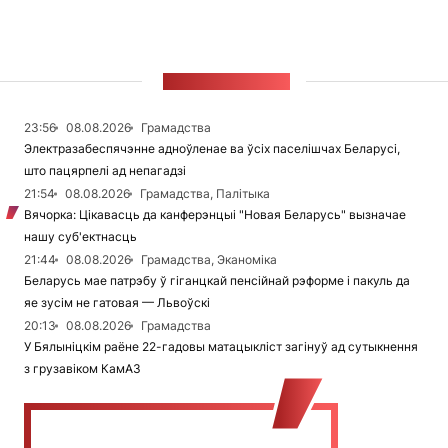
СТУЖКА НАВІН
23:56
08.08.2026
Грамадства
Электразабеспячэнне адноўленае ва ўсіх паселішчах Беларусі,
што пацярпелі ад непагадзі
21:54
08.08.2026
Грамадства, Палітыка
Вячорка: Цікавасць да канферэнцыі "Новая Беларусь" вызначае
нашу суб'ектнасць
21:44
08.08.2026
Грамадства, Эканоміка
Беларусь мае патрэбу ў гіганцкай пенсійнай рэформе і пакуль да
яе зусім не гатовая — Львоўскі
20:13
08.08.2026
Грамадства
У Бялыніцкім раёне 22-гадовы матацыкліст загінуў ад сутыкнення
з грузавіком КамАЗ