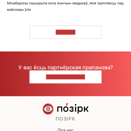
Мінабароны пашырыла кола жанчын-медыкаў, якія трапляюць пад
вайсковы ўлік
ЧЫТАЦЬ
У вас ёсць партнёрская прапанова?
НАПІШЫЦЕ НАМ
ПОЗІРК
Пра нас