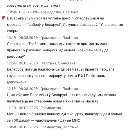
зразумелы алгарытм дапамогі
13:50
08.08.2026
Грамадства, Палітыка
Бабарыка ўсумніўся ва ўплыве дэмсіл, спаслаўшыся на
меркаванні "сяброў у Беларусі", Латушка парыраваў: "У нас розныя
сябры"
13:15
08.08.2026
Грамадства, Палітыка
Севярынец: Трэба мець каманды, гатовыя пры магчымасці
правесці ў рэгіёнах Беларусі "ад акцый і новых вырабаў да
рэформаў"
12:54
08.08.2026
Палітыка, Эканоміка
Беларусь могуць падключыць да рэалізацыі праекта першага
грузавога чыгуначнага маршруту паміж РФ і Пакістанам
(дапоўнена)
12:13
08.08.2026
Грамадства, Палітыка
Ціханоўская: Перамены ў Беларусі — пытанне часу, мы можам
паўплываць на стварэнне новага акна магчымасцяў
11:30
08.08.2026
Грамадства
Моцны вецер 6 жніўня паваліў 2,4 тыс. дрэў, пашкодзіў дахі больш
за 700 дамоў — удакладненыя даныя МНС
10:58
08.08.2026
Грамадства, Палітыка