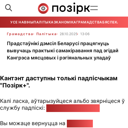
УСЕ НАВІНЫ
ПАЛІТЫКА
ЭКАНОМІКА
ГРАМАДСТВА
БЯСПЕКА
УСЕ
Грамадства
Палітыка
28.10.2025
13:06
Прадстаўнікі дэмсіл Беларусі працягнуць
вывучаць практыкі самакіравання пад эгідай
Кангрэса мясцовых і рэгіянальных уладаў
Кантэнт даступны толькі падпісчыкам
"Позірк+".
Калі ласка, аўтарызуйцеся альбо звярніцеся ў
службу падпіскі:
pozirk@pozirk.online
Вы можаце вернуцца на
Галоўную