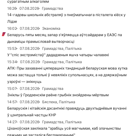
сурагатным алкаголем
16:26
07.08.2026
Грамадства
14-гадовы школьнік абстраляў з пнеўматычнага пісталета кіёск у
Лідзе
16:02
07.08.2026
Эканоміка
Беларусь пяты месяц запар з'яўляецца аўтсайдарам у ЕАЭС па
дынаміцы прамысловай вытворчасці
15:53
07.08.2026
Грамадства, Палітыка
У "спіс экстрэмістаў" дададзеныя яшчэ чатыры чалавекі
15:34
07.08.2026
Грамадства, Палітыка
АПК: Пры захаванні цяперашніх тэндэнцый беларуская мова хутка
можа застацца толькі ў невялікіх супольнасцях, а на дзяржаўным
узроўні — знікнуць
15:07
07.08.2026
Грамадства
Зніклы ў Гродзенскім раёне грыбнік знойдзены мёртвым
14:57
07.08.2026
Бяспека, Палітыка
Беларускія і кітайскія дэсантнікі правядуць двухтыднёвыя вучэнні
ў цэнтральнай частцы КНР
14:27
07.08.2026
Грамадства, Палітыка
Ціханоўская заклікала "зрабіць усё магчымае, каб злачынствы
рэжыму не засталіся беспакаранымі"