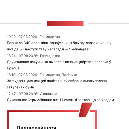
СТУЖКА НАВІН
19:22
07.08.2026
Грамадства
Больш за 340 аварыйна-аднаўленчых брыгад задзейнічана ў
ліквідацыі наступстваў непагадзі — "Белэнерга"
18:24
07.08.2026
Грамадства
Двухгадовая дзяўчынка выпала з акна чацвёртага паверха ў
Брэсце
18:10
07.08.2026
Грамадства, Палітыка
За тыдзень для дзяцей палітвязняў сабрана амаль палова
заяўленай сумы
17:47
07.08.2026
Эканоміка
Лукашэнка: Стрымліванне цэн і інфляцыі застаецца за ўрадам
Падпісвайцеся