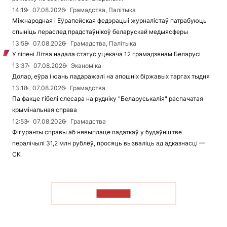
14:19
07.08.2026
Грамадства, Палітыка
Міжнародная і Еўрапейская федэрацыі журналістаў патрабуюць
спыніць пераслед прадстаўнікоў беларускай медыясферы
13:58
07.08.2026
Грамадства, Палітыка
У ліпені Літва надала статус уцекача 12 грамадзянам Беларусі
13:37
07.08.2026
Эканоміка
Долар, еўра і юань падаражэлі на апошніх біржавых таргах тыдня
13:18
07.08.2026
Грамадства
Па факце гібелі слесара на рудніку "Беларуськалія" распачатая
крымінальная справа
12:53
07.08.2026
Грамадства
Фігуранты справы аб нявыплаце падаткаў у будаўніцтве
пералічылі 31,2 млн рублёў, просяць вызваліць ад адказнасці —
СК
ЧЫТАЦЬ