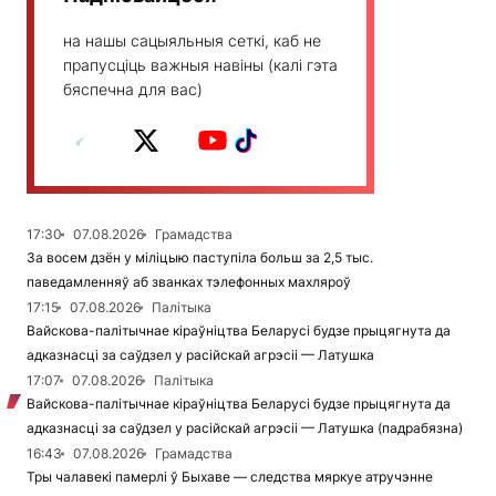
на нашы сацыяльныя сеткі, каб не
прапусціць важныя навіны (калі гэта
бяспечна для вас)
17:30
07.08.2026
Грамадства
За восем дзён у міліцыю паступіла больш за 2,5 тыс.
паведамленняў аб званках тэлефонных махляроў
17:15
07.08.2026
Палітыка
Вайскова-палітычнае кіраўніцтва Беларусі будзе прыцягнута да
адказнасці за саўдзел у расійскай агрэсіі — Латушка
17:07
07.08.2026
Палітыка
Вайскова-палітычнае кіраўніцтва Беларусі будзе прыцягнута да
адказнасці за саўдзел у расійскай агрэсіі — Латушка (падрабязна)
16:43
07.08.2026
Грамадства
Тры чалавекі памерлі ў Быхаве — следства мяркуе атручэнне