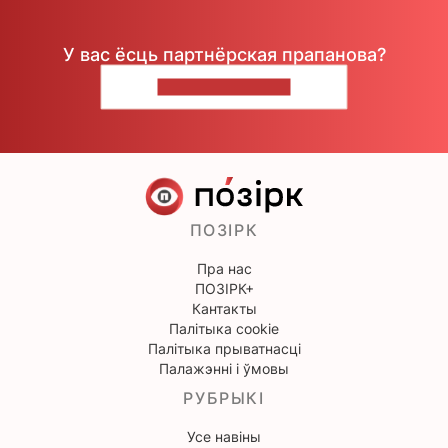
У вас ёсць партнёрская прапанова?
НАПІШЫЦЕ НАМ
ПОЗІРК
Пра нас
ПОЗІРК+
Кантакты
Палітыка cookie
Палітыка прыватнасці
Палажэнні і ўмовы
РУБРЫКІ
Усе навіны