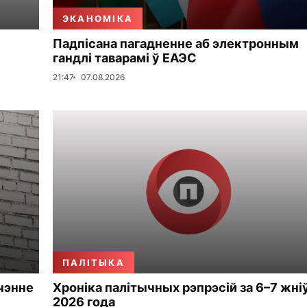
ЭКАНОМІКА
Падпісана пагадненне аб электронным
гандлі таварамі ў ЕАЭС
21:47
07.08.2026
ПАЛІТЫКА
чэнне
Хроніка палітычных рэпрэсій за 6–7 жні
2026 года