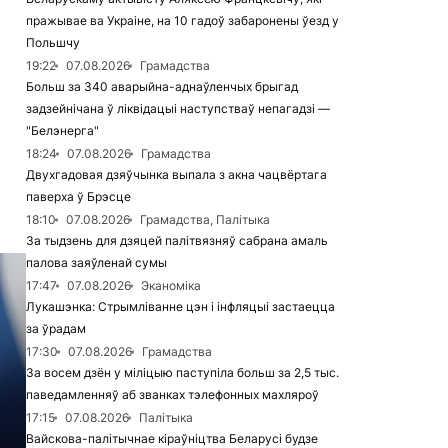
пражывае ва Украіне, на 10 гадоў забаронены ўезд у
Польшчу
19:22
07.08.2026
Грамадства
Больш за 340 аварыйна-аднаўленчых брыгад
задзейнічана ў ліквідацыі наступстваў непагадзі —
"Белэнерга"
18:24
07.08.2026
Грамадства
Двухгадовая дзяўчынка выпала з акна чацвёртага
паверха ў Брэсце
18:10
07.08.2026
Грамадства, Палітыка
За тыдзень для дзяцей палітвязняў сабрана амаль
палова заяўленай сумы
17:47
07.08.2026
Эканоміка
Лукашэнка: Стрымліванне цэн і інфляцыі застаецца
за ўрадам
17:30
07.08.2026
Грамадства
За восем дзён у міліцыю паступіла больш за 2,5 тыс.
паведамленняў аб званках тэлефонных махляроў
17:15
07.08.2026
Палітыка
Вайскова-палітычнае кіраўніцтва Беларусі будзе