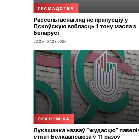
ГРАМАДСТВА
Рассельгаснагляд не прапусціў у
Пскоўскую вобласць 1 тону масла з
Беларусі
22:02
07.08.2026
ЭКАНОМІКА
Лукашэнка назваў “жудасцю” павелі
страт Белкаапсаюза ў 11 разоў