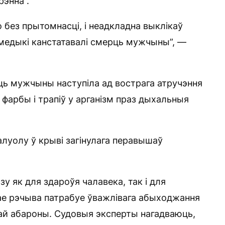
рэнна”.
 без прытомнасці, і неадкладна выклікаў
медыкі канстатавалі смерць мужчыны”, —
ць мужчыны наступіла ад вострага атручэння
 фарбы і трапіў у арганізм праз дыхальныя
алуолу ў крыві загінулага перавышаў
у як для здароўя чалавека, так і для
нае рэчыва патрабуе ўважлівага абыходжання
най абароны. Судовыя эксперты нагадваюць,