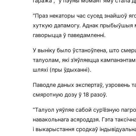
гаража”, “у пэўны момант яму стала д
“Праз некаторы час сусед знайшоў яго
хуткую дапамогу. Аднак прыбыўшыя 
гаворыцца ў паведамленні.
У выніку было ўстаноўлена, што смер
талуолам, які з’яўляецца кампанэнтам
шляхі (пры ўдыханні).
Паводле даных экспертаў, узровень т
смяротную дозу ў 18 разоў.
“Талуол уяўляе сабой сур’ёзную пагроз
навакольнага асяроддзя. Гэта таксіч
і выкарыстання сродкаў індывідуаль