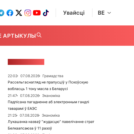
Увайсці
BE
Е АРТЫКУЛЫ
СТУЖКА НАВІН
22:02
07.08.2026
Грамадства
Рассельгаснагляд не прапусціў у Пскоўскую
вобласць 1 тону масла з Беларусі
21:47
07.08.2026
Эканоміка
Падпісана пагадненне аб электронным гандлі
таварамі ў ЕАЭС
21:25
07.08.2026
Эканоміка
Лукашэнка назваў “жудасцю” павелічэнне страт
Белкаапсаюза ў 11 разоў