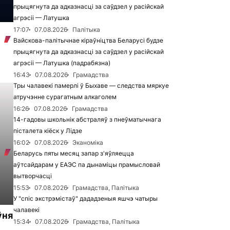
прыцягнута да адказнасці за саўдзел у расійскай
агрэсіі — Латушка
17:07
07.08.2026
Палітыка
Вайскова-палітычнае кіраўніцтва Беларусі будзе
прыцягнута да адказнасці за саўдзел у расійскай
агрэсіі — Латушка (падрабязна)
16:43
07.08.2026
Грамадства
Тры чалавекі памерлі ў Быхаве — следства мяркуе
атручэнне сурагатным алкаголем
16:26
07.08.2026
Грамадства
14-гадовы школьнік абстраляў з пнеўматычнага
пісталета кіёск у Лідзе
16:02
07.08.2026
Эканоміка
Беларусь пяты месяц запар з'яўляецца
аўтсайдарам у ЕАЭС па дынаміцы прамысловай
вытворчасці
15:53
07.08.2026
Грамадства, Палітыка
У "спіс экстрэмістаў" дададзеныя яшчэ чатыры
чалавекі
ўня
15:34
07.08.2026
Грамадства, Палітыка