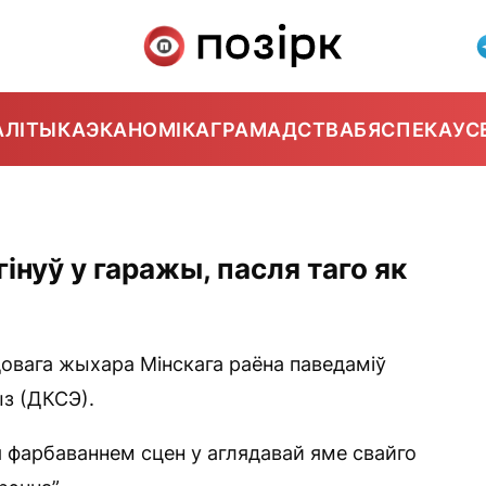
АЛІТЫКА
ЭКАНОМІКА
ГРАМАДСТВА
БЯСПЕКА
УС
інуў у гаражы, пасля таго як
довага жыхара Мінскага раёна паведаміў
з (ДКСЭ).
 фарбаваннем сцен у аглядавай яме свайго