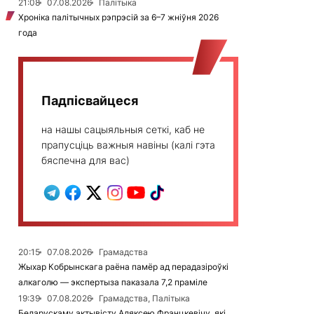
21:08
07.08.2026
Палітыка
Хроніка палітычных рэпрэсій за 6–7 жніўня 2026
года
Падпісвайцеся
на нашы сацыяльныя сеткі, каб не
прапусціць важныя навіны (калі гэта
бяспечна для вас)
20:15
07.08.2026
Грамадства
Жыхар Кобрынскага раёна памёр ад перадазіроўкі
алкаголю — экспертыза паказала 7,2 праміле
19:39
07.08.2026
Грамадства, Палітыка
Беларускаму актывісту Аляксею Францкевічу, які