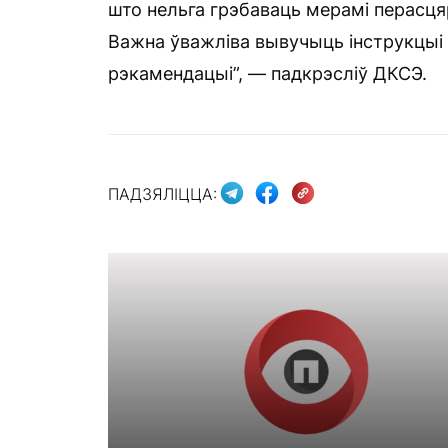
што нельга грэбаваць мерамі перасця
Важна ўважліва вывучыць інструкцыі 
рэкамендацыі”, — падкрэсліў ДКСЭ.
ПАДЗЯЛІЦЦА: