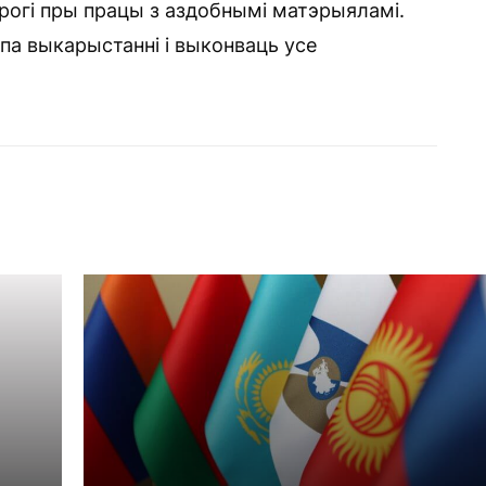
рогі пры працы з аздобнымі матэрыяламі.
па выкарыстанні і выконваць усе