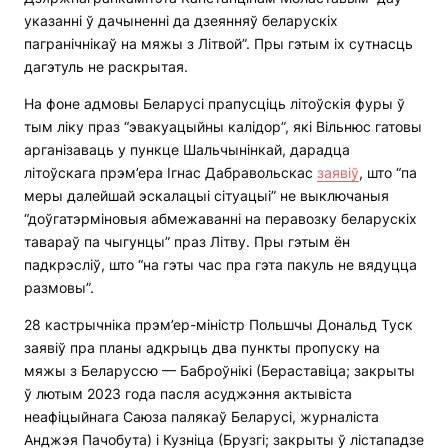
указанні ў дачыненні да дзеянняў беларускіх
пагранічнікаў на мяжы з Літвой”. Пры гэтым іх сутнасць
дагэтуль не раскрытая.
На фоне адмовы Беларусі прапусціць літоўскія фуры ў
тым ліку праз “эвакуацыйны калідор”, які Вільнюс гатовы
арганізаваць у пункце Шальчынінкай, дарадца
літоўскага прэм’ера Ігнас Дабравольскас
заявіў
, што “па
меры далейшай эскалацыі сітуацыі” не выключаныя
“доўгатэрміновыя абмежаванні на перавозку беларускіх
тавараў па чыгунцы” праз Літву. Пры гэтым ён
падкрэсліў, што “на гэты час пра гэта пакуль не вядуцца
размовы”.
28 кастрычніка прэм’ер-міністр Польшчы Дональд Туск
заявіў пра планы адкрыць два пункты пропуску на
мяжы з Беларуссю — Баброўнікі (Бераставіца; закрыты
ў лютым 2023 года пасля асуджэння актывіста
неафіцыйнага Саюза палякаў Беларусі, журналіста
Анджэя Пачобута) і Кузніца (Брузгі; закрыты ў лістападзе