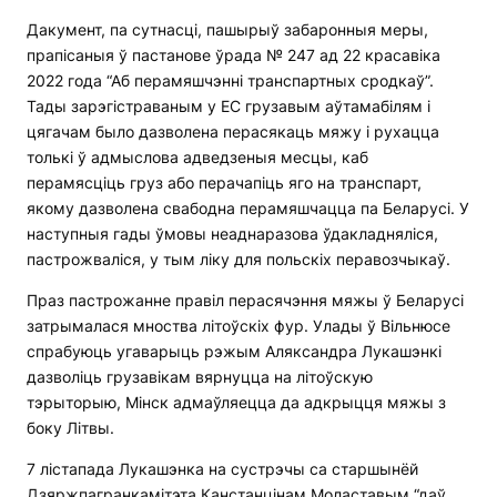
Дакумент, па сутнасці, пашырыў забаронныя меры,
прапісаныя ў пастанове ўрада № 247 ад 22 красавіка
2022 года “Аб перамяшчэнні транспартных сродкаў”.
Тады зарэгістраваным у ЕС грузавым аўтамабілям і
цягачам было дазволена перасякаць мяжу і рухацца
толькі ў адмыслова адведзеныя месцы, каб
перамясціць груз або перачапіць яго на транспарт,
якому дазволена свабодна перамяшчацца па Беларусі. У
наступныя гады ўмовы неаднаразова ўдакладняліся,
пастрожваліся, у тым ліку для польскіх перавозчыкаў.
Праз пастрожанне правіл перасячэння мяжы ў Беларусі
затрымалася мноства літоўскіх фур. Улады ў Вільнюсе
спрабуюць угаварыць рэжым Аляксандра Лукашэнкі
дазволіць грузавікам вярнуцца на літоўскую
тэрыторыю, Мінск адмаўляецца да адкрыцця мяжы з
боку Літвы.
7 лістапада Лукашэнка на сустрэчы са старшынёй
Дзяржпагранкамітэта Канстанцінам Моластавым “даў