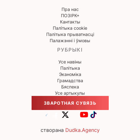
Пра нас
ПОЗІРК+
Кантакты
Палітыка cookie
Палітыка прыватнасці
Палажэнні і ўмовы
РУБРЫКІ
Усе навіны
Палітыка
Эканоміка
Грамадства
Бяспека
Усе артыкулы
ЗВАРОТНАЯ СУВЯЗЬ
створана
Dudka.Agency