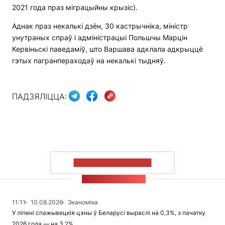
2021 года праз міграцыйны крызіс).
Аднак праз некалькі дзён, 30 кастрычніка, міністр
унутраных спраў і адміністрацыі Польшчы Марцін
Кервіньскі паведаміў, што Варшава адклала адкрыццё
гэтых пагранпераходаў на некалькі тыдняў.
ПАДЗЯЛІЦЦА:
ПАКАЗАЦЬ БОЛЬШ
СТУЖКА НАВІН
11:11
10.08.2026
Эканоміка
У ліпені спажывецкія цэны ў Беларусі выраслі на 0,3%, з пачатку
2026 года — на 3,2%