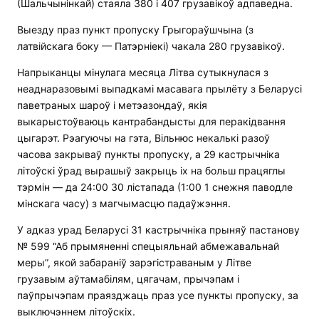
(Шальчынінкай) стаяла 380 і 407 грузавікоў адпаведна.
Выезду праз пункт пропуску Грыгораўшчына (з
латвійскага боку — Патэрніекі) чакала 280 грузавікоў.
Напрыканцы мінулага месяца Літва сутыкнулася з
неаднаразовымі выпадкамі масавага прылёту з Беларусі
паветраных шароў і метэазондаў, якія
выкарыстоўваюць кантрабандысты для перакідвання
цыгарэт. Рэагуючы на ​​гэта, Вільнюс некалькі разоў
часова закрываў пункты пропуску, а 29 кастрычніка
літоўскі ўрад вырашыў закрыць іх на больш працяглы
тэрмін — да 24:00 30 лістапада (1:00 1 снежня паводле
мінскага часу) з магчымасцю падаўжэння.
У адказ урад Беларусі 31 кастрычніка прыняў пастанову
№ 599 “Аб прымяненні спецыяльнай абмежавальнай
меры”, якой забараніў зарэгістраваным у Літве
грузавым аўтамабілям, цягачам, прычэпам і
паўпрычэпам праязджаць праз усе пункты пропуску, за
выключэннем літоўскіх.