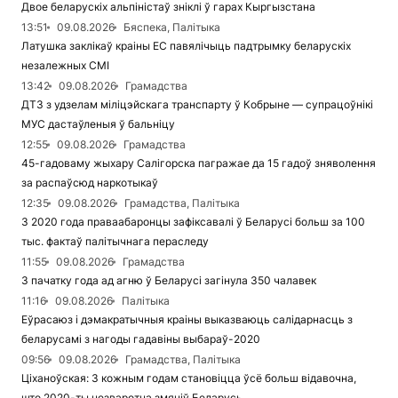
Двое беларускіх альпіністаў зніклі ў гарах Кыргызстана
13:51
09.08.2026
Бяспека, Палітыка
Латушка заклікаў краіны ЕС павялічыць падтрымку беларускіх
незалежных СМІ
13:42
09.08.2026
Грамадства
ДТЗ з удзелам міліцэйскага транспарту ў Кобрыне — супрацоўнікі
МУС дастаўленыя ў бальніцу
12:55
09.08.2026
Грамадства
45-гадоваму жыхару Салігорска пагражае да 15 гадоў зняволення
за распаўсюд наркотыкаў
12:35
09.08.2026
Грамадства, Палітыка
З 2020 года праваабаронцы зафіксавалі ў Беларусі больш за 100
тыс. фактаў палітычнага пераследу
11:55
09.08.2026
Грамадства
З пачатку года ад агню ў Беларусі загінула 350 чалавек
11:16
09.08.2026
Палітыка
Еўрасаюз і дэмакратычныя краіны выказваюць салідарнасць з
беларусамі з нагоды гадавіны выбараў-2020
09:56
09.08.2026
Грамадства, Палітыка
Ціханоўская: З кожным годам становіцца ўсё больш відавочна,
што 2020-ты незваротна змяніў Беларусь