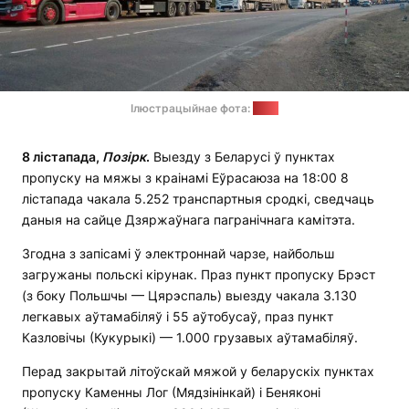
Ілюстрацыйнае фота:
ДМК
8 лістапада,
Позірк
.
Выезду з Беларусі ў пунктах
пропуску на мяжы з краінамі Еўрасаюза на 18:00 8
лістапада чакала 5.252 транспартныя сродкі, сведчаць
даныя на сайце Дзяржаўнага пагранічнага камітэта.
Згодна з запісамі ў электроннай чарзе, найбольш
загружаны польскі кірунак. Праз пункт пропуску Брэст
(з боку Польшчы — Цярэспаль) выезду чакала 3.130
легкавых аўтамабіляў і 55 аўтобусаў, праз пункт
Казловічы (Кукурыкі) — 1.000 грузавых аўтамабіляў.
Перад закрытай літоўскай мяжой у беларускіх пунктах
пропуску Каменны Лог (Мядзінінкай) і Беняконі