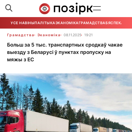
УСЕ НАВІНЫ
ПАЛІТЫКА
ЭКАНОМІКА
ГРАМАДСТВА
БЯСПЕКА
УСЕ
Грамадства
Эканоміка
08.11.2025
19:21
Больш за 5 тыс. транспартных сродкаў чакае
выезду з Беларусі ў пунктах пропуску на
мяжы з ЕС