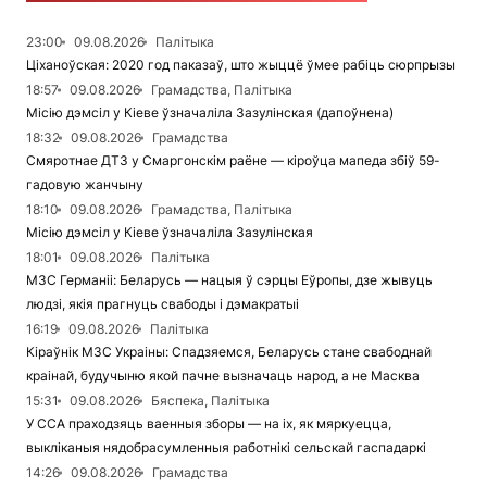
23:00
09.08.2026
Палітыка
Ціханоўская: 2020 год паказаў, што жыццё ўмее рабіць сюрпрызы
18:57
09.08.2026
Грамадства, Палітыка
Місію дэмсіл у Кіеве ўзначаліла Зазулінская (дапоўнена)
18:32
09.08.2026
Грамадства
Смяротнае ДТЗ у Смаргонскім раёне — кіроўца мапеда збіў 59-
гадовую жанчыну
18:10
09.08.2026
Грамадства, Палітыка
Місію дэмсіл у Кіеве ўзначаліла Зазулінская
18:01
09.08.2026
Палітыка
МЗС Германіі: Беларусь — нацыя ў сэрцы Еўропы, дзе жывуць
людзі, якія прагнуць свабоды і дэмакратыі
16:19
09.08.2026
Палітыка
Кіраўнік МЗС Украіны: Спадзяемся, Беларусь стане свабоднай
краінай, будучыню якой пачне вызначаць народ, а не Масква
15:31
09.08.2026
Бяспека, Палітыка
У ССА праходзяць ваенныя зборы — на іх, як мяркуецца,
выкліканыя нядобрасумленныя работнікі сельскай гаспадаркі
14:26
09.08.2026
Грамадства