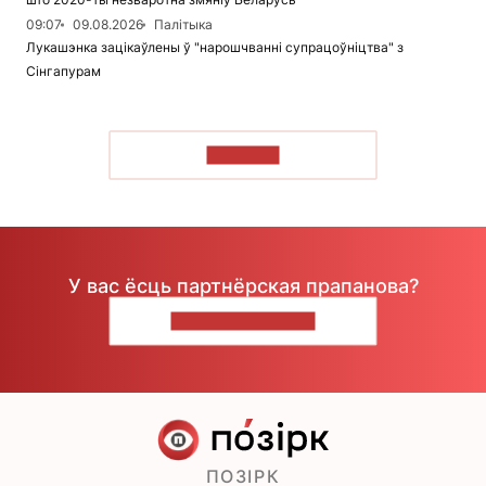
09:07
09.08.2026
Палітыка
Лукашэнка зацікаўлены ў "нарошчванні супрацоўніцтва" з
Сінгапурам
ЧЫТАЦЬ
У вас ёсць партнёрская прапанова?
НАПІШЫЦЕ НАМ
ПОЗІРК