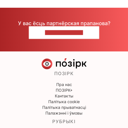
У вас ёсць партнёрская прапанова?
НАПІШЫЦЕ НАМ
ПОЗІРК
Пра нас
ПОЗІРК+
Кантакты
Палітыка cookie
Палітыка прыватнасці
Палажэнні і ўмовы
РУБРЫКІ