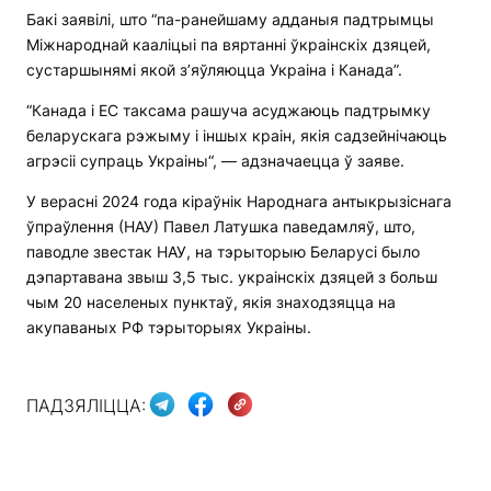
Бакі заявілі, што “па-ранейшаму адданыя падтрымцы
Міжнароднай кааліцыі па вяртанні ўкраінскіх дзяцей,
сустаршынямі якой з’яўляюцца Украіна і Канада”.
“Канада і ЕС таксама рашуча асуджаюць падтрымку
беларускага рэжыму і іншых краін, якія садзейнічаюць
агрэсіі супраць Украіны“, — адзначаецца ў заяве.
У верасні 2024 года кіраўнік Народнага антыкрызіснага
ўпраўлення (НАУ) Павел Латушка паведамляў, што,
паводле звестак НАУ, на тэрыторыю Беларусі было
дэпартавана звыш 3,5 тыс. украінскіх дзяцей з больш
чым 20 населеных пунктаў, якія знаходзяцца на
акупаваных РФ тэрыторыях Украіны.
ПАДЗЯЛІЦЦА: