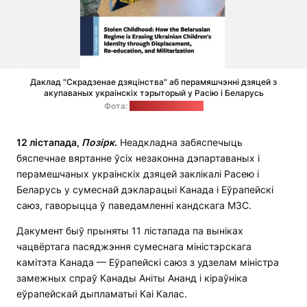
Даклад "Скрадзенае дзяцінства" аб перамяшчэнні дзяцей з
акупаваных украінскіх тэрыторый у Расію і Беларусь
Фота:
freedomhouse.org
12 лістапада,
П
о
зірк
.
Неадкладна забяспечыць
бяспечнае вяртанне ўсіх незаконна дэпартаваных і
перамешчаных украінскіх дзяцей заклікалі Расею і
Беларусь у сумеснай дэкларацыі Канада і Еўрапейскі
саюз, гаворыцца ў паведамленні кандскага МЗС.
Дакумент быў прыняты 11 лістапада па выніках
чацвёртага пасяджэння сумеснага міністэрскага
камітэта Канада — Еўрапейскі саюз з удзелам міністра
замежных спраў Канады Аніты Ананд і кіраўніка
еўрапейскай дыпламатыі Каі Калас.