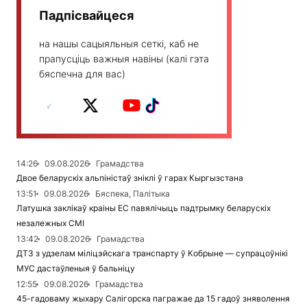
Падпісвайцеся
на нашы сацыяльныя сеткі, каб не
прапусціць важныя навіны (калі гэта
бяспечна для вас)
14:26
09.08.2026
Грамадства
Двое беларускіх альпіністаў зніклі ў гарах Кыргызстана
13:51
09.08.2026
Бяспека, Палітыка
Латушка заклікаў краіны ЕС павялічыць падтрымку беларускіх
незалежных СМІ
13:42
09.08.2026
Грамадства
ДТЗ з удзелам міліцэйскага транспарту ў Кобрыне — супрацоўнікі
МУС дастаўленыя ў бальніцу
12:55
09.08.2026
Грамадства
45-гадоваму жыхару Салігорска пагражае да 15 гадоў зняволення