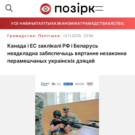
УСЕ НАВІНЫ
ПАЛІТЫКА
ЭКАНОМІКА
ГРАМАДСТВА
БЯСПЕКА
УСЕ
Грамадства
Палітыка
12.11.2025
23:56
Канада і ЕС заклікалі РФ і Беларусь
неадкладна забяспечыць вяртанне незаконна
перамешчаных украінскіх дзяцей