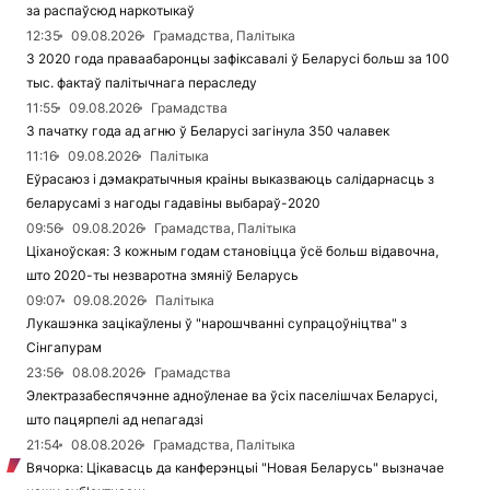
за распаўсюд наркотыкаў
12:35
09.08.2026
Грамадства, Палітыка
З 2020 года праваабаронцы зафіксавалі ў Беларусі больш за 100
тыс. фактаў палітычнага пераследу
11:55
09.08.2026
Грамадства
З пачатку года ад агню ў Беларусі загінула 350 чалавек
11:16
09.08.2026
Палітыка
Еўрасаюз і дэмакратычныя краіны выказваюць салідарнасць з
беларусамі з нагоды гадавіны выбараў-2020
09:56
09.08.2026
Грамадства, Палітыка
Ціханоўская: З кожным годам становіцца ўсё больш відавочна,
што 2020-ты незваротна змяніў Беларусь
09:07
09.08.2026
Палітыка
Лукашэнка зацікаўлены ў "нарошчванні супрацоўніцтва" з
Сінгапурам
23:56
08.08.2026
Грамадства
Электразабеспячэнне адноўленае ва ўсіх паселішчах Беларусі,
што пацярпелі ад непагадзі
21:54
08.08.2026
Грамадства, Палітыка
Вячорка: Цікавасць да канферэнцыі "Новая Беларусь" вызначае