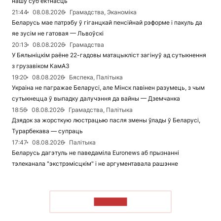
нашу суб'ектнасць
21:44
08.08.2026
Грамадства, Эканоміка
Беларусь мае патрэбу ў гіганцкай пенсійнай рэформе і пакуль да
яе зусім не гатовая — Львоўскі
20:13
08.08.2026
Грамадства
У Бялыніцкім раёне 22-гадовы матацыкліст загінуў ад сутыкнення
з грузавіком КамАЗ
19:20
08.08.2026
Бяспека, Палітыка
Украіна не пагражае Беларусі, але Мінск павінен разумець, з чым
сутыкнецца ў выпадку далучэння да вайны — Дземчанка
18:56
08.08.2026
Грамадства, Палітыка
Дзядок за жорсткую люстрацыю пасля змены ўлады ў Беларусі,
Турарбекава — супраць
17:47
08.08.2026
Палітыка
Беларусь дагэтуль не паведаміла Euronews аб прызнанні
тэлеканала "экстрэмісцкім" і не аргументавала рашэнне
ЧЫТАЦЬ