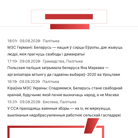
ПАКАЗАЦЬ БОЛЬШ
СТУЖКА НАВІН
18:01
09.08.2026
Палітыка
МЗС Германіі: Беларусь — нацыя ў сэрцы Еўропы, дзе жывуць
людзі, якія прагнуць свабоды і дэмакратыі
17:10
09.08.2026
Грамадства, Палітыка
Польская паліцыя затрымала беларуса Яна Маркава —
арганізатара мітынгу да гадавіны выбараў-2020 ва Уроцлаве
16:19
09.08.2026
Палітыка
Кіраўнік МЗС Украіны: Спадзяемся, Беларусь стане свабоднай
краінай, будучыню якой пачне вызначаць народ, а не Масква
15:31
09.08.2026
Бяспека, Палітыка
У ССА праходзяць ваенныя зборы — на іх, як мяркуецца,
выкліканыя нядобрасумленныя работнікі сельскай гаспадаркі