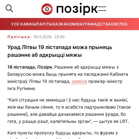
УСЕ НАВІНЫ
ПАЛІТЫКА
ЭКАНОМІКА
ГРАМАДСТВА
БЯСПЕКА
УСЕ
Палітыка
18.11.2025
23:40
Урад Літвы 19 лістапада можа прыняць
рашэнне аб адкрыцці мяжы
18 лістапада,
Позірк
.
Рашэнне аб адкрыцці мяжы з
Беларуссю можа быць прынята на пасяджэнні Кабінета
міністраў Літвы 19 лістапада,
заявіла
прэм’ер-міністр
Інга Ругінене.
“Калі сітуацыя не зменіцца і ў нас будуць такія ж вынікі,
якія мы бачым сёння, то я асабіста падтрымліваю [такое
рашэнне], але давайце дачакаемся рашэння ўрада, бо
гэта, у рэшце рэшт, калегіяльны орган”, — цытуе яе LRT.
Калі пункты пропуску будуць адкрыты, то фурам з