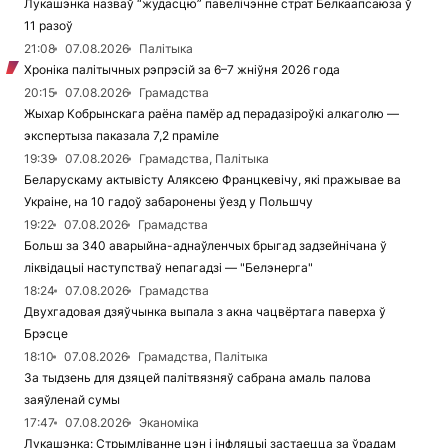
Лукашэнка назваў “жудасцю” павелічэнне страт Белкаапсаюза ў
11 разоў
21:08
07.08.2026
Палітыка
Хроніка палітычных рэпрэсій за 6–7 жніўня 2026 года
20:15
07.08.2026
Грамадства
Жыхар Кобрынскага раёна памёр ад перадазіроўкі алкаголю —
экспертыза паказала 7,2 праміле
19:39
07.08.2026
Грамадства, Палітыка
Беларускаму актывісту Аляксею Францкевічу, які пражывае ва
Украіне, на 10 гадоў забаронены ўезд у Польшчу
19:22
07.08.2026
Грамадства
Больш за 340 аварыйна-аднаўленчых брыгад задзейнічана ў
ліквідацыі наступстваў непагадзі — "Белэнерга"
18:24
07.08.2026
Грамадства
Двухгадовая дзяўчынка выпала з акна чацвёртага паверха ў
Брэсце
18:10
07.08.2026
Грамадства, Палітыка
За тыдзень для дзяцей палітвязняў сабрана амаль палова
заяўленай сумы
17:47
07.08.2026
Эканоміка
Лукашэнка: Стрымліванне цэн і інфляцыі застаецца за ўрадам