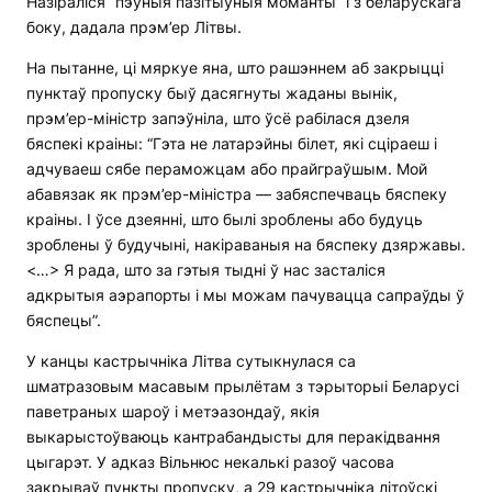
Назіраліся “пэўныя пазітыўныя моманты” і з беларускага
боку, дадала прэм’ер Літвы.
На пытанне, ці мяркуе яна, што рашэннем аб закрыцці
пунктаў пропуску быў дасягнуты жаданы вынік,
прэм’ер-міністр запэўніла, што ўсё рабілася дзеля
бяспекі краіны: “Гэта не латарэйны білет, які сціраеш і
адчуваеш сябе пераможцам або прайграўшым. Мой
абавязак як прэм’ер-міністра — забяспечваць бяспеку
краіны. І ўсе дзеянні, што былі зроблены або будуць
зроблены ў будучыні, накіраваныя на бяспеку дзяржавы.
<…> Я рада, што за гэтыя тыдні ў нас засталіся
адкрытыя аэрапорты і мы можам пачувацца сапраўды ў
бяспецы”.
У канцы кастрычніка Літва сутыкнулася са
шматразовым масавым прылётам з тэрыторыі Беларусі
паветраных шароў і метэазондаў, якія
выкарыстоўваюць кантрабандысты для перакідвання
цыгарэт. У адказ Вільнюс некалькі разоў часова
закрываў пункты пропуску, а 29 кастрычніка літоўскі