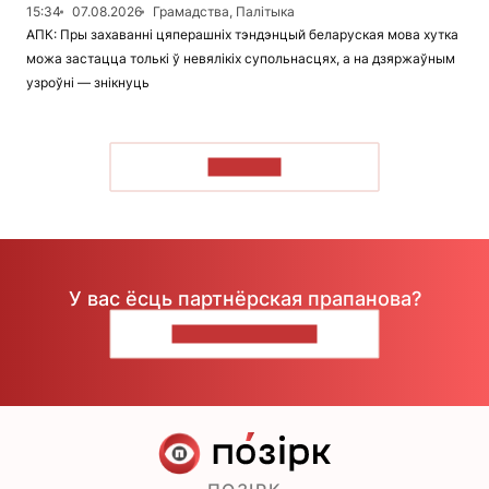
15:34
07.08.2026
Грамадства, Палітыка
АПК: Пры захаванні цяперашніх тэндэнцый беларуская мова хутка
можа застацца толькі ў невялікіх супольнасцях, а на дзяржаўным
узроўні — знікнуць
ЧЫТАЦЬ
У вас ёсць партнёрская прапанова?
НАПІШЫЦЕ НАМ