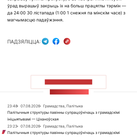
ўрад вырашыў закрыць іх на больш працяглы тэрмін —
да 24:00 30 лістапада (1:00 1 снежня па мінскім часе) з
магчымасцю падаўжэння.
ПАДЗЯЛІЦЦА:
ПАКАЗАЦЬ БОЛЬШ
СТУЖКА НАВІН
23:48
07.08.2026
Грамадства, Палітыка
Палітычныя структуры павінны супрацоўнічаць з грамадскімі
ініцыятывамі — Ціханоўская
23:23
07.08.2026
Грамадства, Палітыка
Палітычныя структуры павінны супрацоўнічаць з грамадскімі