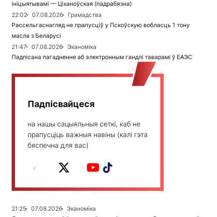
ініцыятывамі — Ціханоўская (падрабязна)
22:02
07.08.2026
Грамадства
Рассельгаснагляд не прапусціў у Пскоўскую вобласць 1 тону
масла з Беларусі
21:47
07.08.2026
Эканоміка
Падпісана пагадненне аб электронным гандлі таварамі ў ЕАЭС
Падпісвайцеся
на нашы сацыяльныя сеткі, каб не
прапусціць важныя навіны (калі гэта
бяспечна для вас)
21:25
07.08.2026
Эканоміка