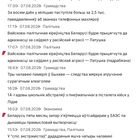
17:30
07.08.2026
Грамадства
За восем дзён у міліцыю паступіла больш за 2,5 тыс.
паведамленняў аб званках тэлефонных махляроў
17:15
07.08.2026
Палітыка
Вайскова-палітычнае кіраўніцтва Беларусі будзе прыцягнута да
адказнасці за саўдзел у расійскай агрэсіі — Латушка
17:07
07.08.2026
Палітыка
Вайскова-палітычнае кіраўніцтва Беларусі будзе прыцягнута да
адказнасці за саўдзел у расійскай агрэсіі — Латушка (падрабязна)
16:43
07.08.2026
Грамадства
Тры чалавекі памерлі ў Быхаве — следства мяркуе атручэнне
сурагатным алкаголем
16:26
07.08.2026
Грамадства
14-гадовы школьнік абстраляў з пнеўматычнага пісталета кіёск у
Лідзе
16:02
07.08.2026
Эканоміка
Беларусь пяты месяц запар з'яўляецца аўтсайдарам у ЕАЭС па
дынаміцы прамысловай вытворчасці
15:53
07.08.2026
Грамадства, Палітыка
У "спіс экстрэмістаў" дададзеныя яшчэ чатыры чалавекі