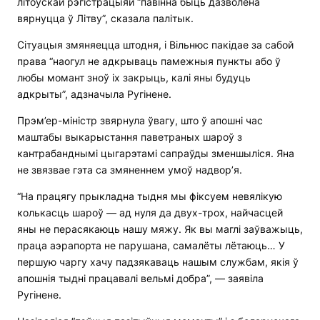
літоўскай рэгістрацыяй “павінна быць дазволена
вярнуцца ў Літву”, сказала палітык.
Сітуацыя змяняецца штодня, і Вільнюс пакідае за сабой
права “наогул не адкрываць памежныя пункты або ў
любы момант зноў іх закрыць, калі яны будуць
адкрыты”, адзначыла Ругінене.
Прэм’ер-міністр звярнула ўвагу, што ў апошні час
маштабы выкарыстання паветраных шароў з
кантрабанднымі цыгарэтамі сапраўды зменшыліся. Яна
не звязвае гэта са змяненнем умоў надвор’я.
“На працягу прыкладна тыдня мы фіксуем невялікую
колькасць шароў — ад нуля да двух-трох, найчасцей
яны не перасякаюць нашу мяжу. Як вы маглі заўважыць,
праца аэрапорта не парушана, самалёты лётаюць… У
першую чаргу хачу падзякаваць нашым службам, якія ў
апошнія тыдні працавалі вельмі добра”, — заявіла
Ругінене.