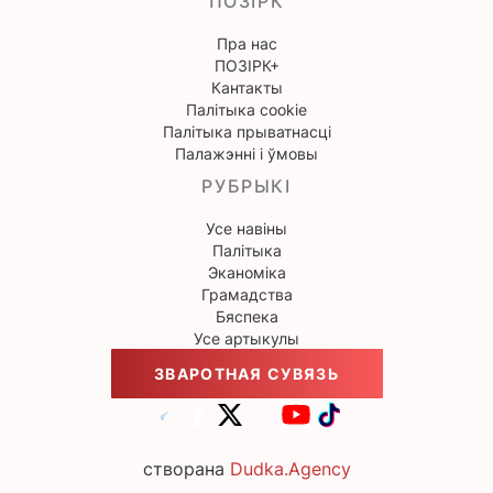
ПОЗІРК
Пра нас
ПОЗІРК+
Кантакты
Палітыка cookie
Палітыка прыватнасці
Палажэнні і ўмовы
РУБРЫКІ
Усе навіны
Палітыка
Эканоміка
Грамадства
Бяспека
Усе артыкулы
ЗВАРОТНАЯ СУВЯЗЬ
створана
Dudka.Agency