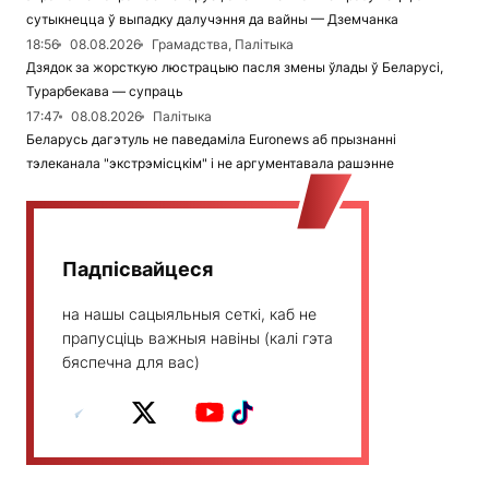
сутыкнецца ў выпадку далучэння да вайны — Дземчанка
18:56
08.08.2026
Грамадства, Палітыка
Дзядок за жорсткую люстрацыю пасля змены ўлады ў Беларусі,
Турарбекава — супраць
17:47
08.08.2026
Палітыка
Беларусь дагэтуль не паведаміла Euronews аб прызнанні
тэлеканала "экстрэмісцкім" і не аргументавала рашэнне
Падпісвайцеся
на нашы сацыяльныя сеткі, каб не
прапусціць важныя навіны (калі гэта
бяспечна для вас)