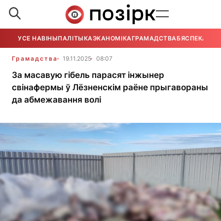
УСЕ НАВІНЫ
ПАЛІТЫКА
ЭКАНОМІКА
ГРАМАДСТВА
БЯСПЕКА
УСЕ
Грамадства
19.11.2025
08:07
За масавую гібель парасят інжынер
свінафермы ў Лёзненскім раёне прыгавораны
да абмежавання волі