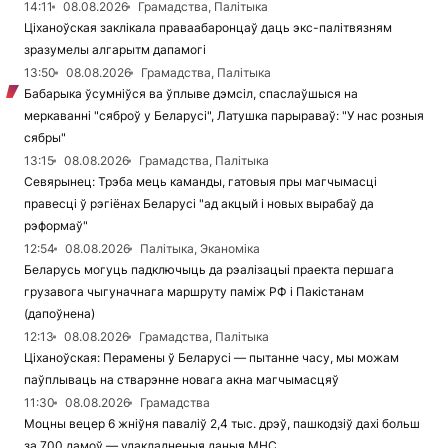
14:11
08.08.2026
Грамадства, Палітыка
Ціханоўская заклікала праваабаронцаў даць экс-палітвязням
зразумелы алгарытм дапамогі
13:50
08.08.2026
Грамадства, Палітыка
Бабарыка ўсумніўся ва ўплыве дэмсіл, спаслаўшыся на
меркаванні "сяброў у Беларусі", Латушка парыраваў: "У нас розныя
сябры"
13:15
08.08.2026
Грамадства, Палітыка
Севярынец: Трэба мець каманды, гатовыя пры магчымасці
правесці ў рэгіёнах Беларусі "ад акцый і новых вырабаў да
рэформаў"
12:54
08.08.2026
Палітыка, Эканоміка
Беларусь могуць падключыць да рэалізацыі праекта першага
грузавога чыгуначнага маршруту паміж РФ і Пакістанам
(дапоўнена)
12:13
08.08.2026
Грамадства, Палітыка
Ціханоўская: Перамены ў Беларусі — пытанне часу, мы можам
паўплываць на стварэнне новага акна магчымасцяў
11:30
08.08.2026
Грамадства
Моцны вецер 6 жніўня паваліў 2,4 тыс. дрэў, пашкодзіў дахі больш
за 700 дамоў — удакладненыя даныя МНС