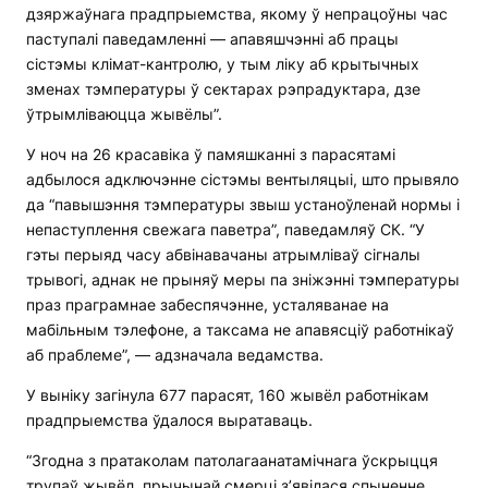
дзяржаўнага прадпрыемства, якому ў непрацоўны час
паступалі паведамленні — апавяшчэнні аб працы
сістэмы клімат-кантролю, у тым ліку аб крытычных
зменах тэмпературы ў сектарах рэпрадуктара, дзе
ўтрымліваюцца жывёлы”.
У ноч на 26 красавіка ў памяшканні з парасятамі
адбылося адключэнне сістэмы вентыляцыі, што прывяло
да “павышэння тэмпературы звыш устаноўленай нормы і
непаступлення свежага паветра”, паведамляў СК. “У
гэты перыяд часу абвінавачаны атрымліваў сігналы
трывогі, аднак не прыняў меры па зніжэнні тэмпературы
праз праграмнае забеспячэнне, усталяванае на
мабільным тэлефоне, а таксама не апавясціў работнікаў
аб праблеме”, — адзначала ведамства.
У выніку загінула 677 парасят, 160 жывёл работнікам
прадпрыемства ўдалося выратаваць.
“Згодна з пратаколам патолагаанатамічнага ўскрыцця
трупаў жывёл, прычынай смерці з’явілася спыненне