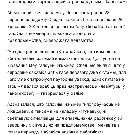
гаспадарчымі і арганізацыйна-распарадчымі абавязкамі.
Аб масавай гібелі парасят у Лёзненскім раёне 28
верасня паведаміў Следчы камітэт. Гэта здарылася 26
красавіка 2025 года з прычыны “службовай халатнасці”
галоўнага інжынера сельскагаспадарчага
прадпрыемства, сцвярджала ведамства.
“У ходзе расследавання ўстаноўлена, што комплекс
абсталяваны сістэмай клімат-кантролю. Доступ да яе
кіравання меў галоўны інжынер. Следчыя выявілі, што ў
сярэдзіне сакавіка адбылася перазагрузка сістэмы, для
чаго ў яе спатрэбіўся паўторны ўваход, аднак гэтага не
атрымлівалася зрабіць праз няспраўнасць клавіятуры ў
пакоі аховы”, — гаворылася ў рэлізе.
Адзначалася, што галоўны інжынер “няспраўнасць не
ліквідаваў, а таксама не наладзіў ні гукавую, ні
светлавую сігналізацыі для апавяшчэння работнікаў аб
аварыйных сітуацыях на прадпрыемстве і менавіта з
гэтага перыяду з’яўляўся адзіным работнікам