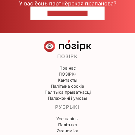
У вас ёсць партнёрская прапанова?
НАПІШЫЦЕ НАМ
ПОЗІРК
Пра нас
ПОЗІРК+
Кантакты
Палітыка cookie
Палітыка прыватнасці
Палажэнні і ўмовы
РУБРЫКІ
Усе навіны
Палітыка
Эканоміка