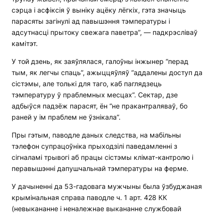
сэрца і асфіксія ў выніку ацёку лёгкіх, гэта значыць
парасяты загінулі ад павышэння тэмпературы і
адсутнасці прытоку свежага паветра”, — падкрэсліваў
камітэт.
У той дзень, як заяўлялася, галоўны інжынер “перад
тым, як легчы спаць”, ажыццяўляў “аддалены доступ да
сістэмы, але толькі для таго, каб паглядзець
тэмпературу ў праблемных месцах”. Сектар, дзе
адбыўся падзёж парасят, ён “не пракантраляваў, бо
раней у ім праблем не ўзнікала”.
Пры гэтым, паводле даных следства, на мабільны
тэлефон супрацоўніка прыходзілі паведамленні з
сігналамі трывогі аб працы сістэмы клімат-кантролю і
перавышэнні дапушчальнай тэмпературы на ферме.
У дачыненні да 53-гадовага мужчыны была ўзбуджаная
крымінальная справа паводле ч. 1 арт. 428 КК
(невыкананне і неналежнае выкананне службовай