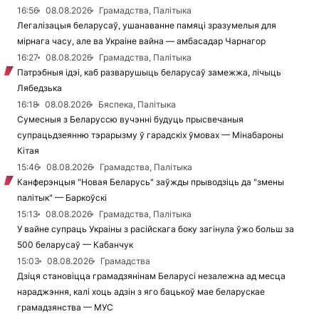
16:56
08.08.2026
Грамадства, Палітыка
Легалізацыя беларусаў, ушанаванне памяці зразумелыя для
мірнага часу, але ва Украіне вайна — амбасадар Чарнагор
16:27
08.08.2026
Грамадства, Палітыка
Патрэбныя ідэі, каб разварушыць беларусаў замежжа, лічыць
Лябедзька
16:18
08.08.2026
Бяспека, Палітыка
Сумесныя з Беларуссю вучэнні будуць прысвечаныя
супрацьдзеянню тэрарызму ў гарадскіх ўмовах — Мінабароны
Кітая
15:46
08.08.2026
Грамадства, Палітыка
Канферэнцыя "Новая Беларусь" заўжды прыводзіць да "змены
палітык" — Баркоўскі
15:13
08.08.2026
Грамадства, Палітыка
У вайне супраць Украіны з расійскага боку загінула ўжо больш за
500 беларусаў — Кабанчук
15:03
08.08.2026
Грамадства
Дзіця становіцца грамадзянінам Беларусі незалежна ад месца
нараджэння, калі хоць адзін з яго бацькоў мае беларускае
грамадзянства — МУС