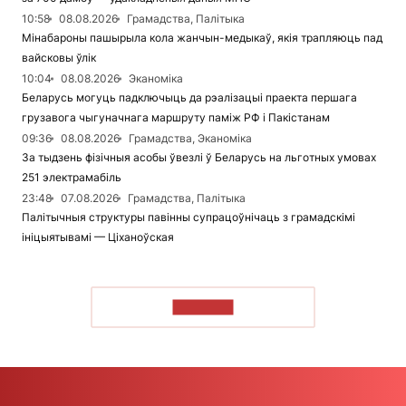
10:58
08.08.2026
Грамадства, Палітыка
Мінабароны пашырыла кола жанчын-медыкаў, якія трапляюць пад
вайсковы ўлік
10:04
08.08.2026
Эканоміка
Беларусь могуць падключыць да рэалізацыі праекта першага
грузавога чыгуначнага маршруту паміж РФ і Пакістанам
09:36
08.08.2026
Грамадства, Эканоміка
За тыдзень фізічныя асобы ўвезлі ў Беларусь на льготных умовах
251 электрамабіль
23:48
07.08.2026
Грамадства, Палітыка
Палітычныя структуры павінны супрацоўнічаць з грамадскімі
ініцыятывамі — Ціханоўская
ЧЫТАЦЬ