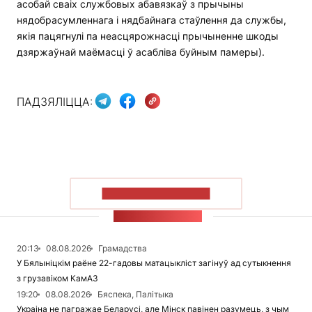
асобай сваіх службовых абавязкаў з прычыны
нядобрасумленнага і нядбайнага стаўлення да службы,
якія пацягнулі па неасцярожнасці прычыненне шкоды
дзяржаўнай маёмасці ў асабліва буйным памеры).
ПАДЗЯЛІЦЦА:
ПАКАЗАЦЬ БОЛЬШ
СТУЖКА НАВІН
20:13
08.08.2026
Грамадства
У Бялыніцкім раёне 22-гадовы матацыкліст загінуў ад сутыкнення
з грузавіком КамАЗ
19:20
08.08.2026
Бяспека, Палітыка
Украіна не пагражае Беларусі, але Мінск павінен разумець, з чым