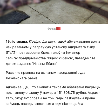
Фота:
СК
19 лістапада,
Позірк
.
Да двух гадоў абмежавання волі з
накіраваннем у папраўчую ўстанову адкрытага тыпу
(ПУАТ) прыгавораны былы галоўны інжынер
сельгаспрадпрыемства “Віцебскі бекон”, паведамляе
дзяржвыданне “Навіны Лёзна”.
Рашэнне прынята на выязным пасяджэнні суда
Лёзненскага раёна.
Адзначаецца, што вінаваты таксама абавязана пакрыць
прычыненую шкоду ў памеры 151.808,75 рубля. Акрамя
таго, фігурант справы на тры гады пазбаўлены права
займаць пасады, звязаныя з адміністрацыйна-