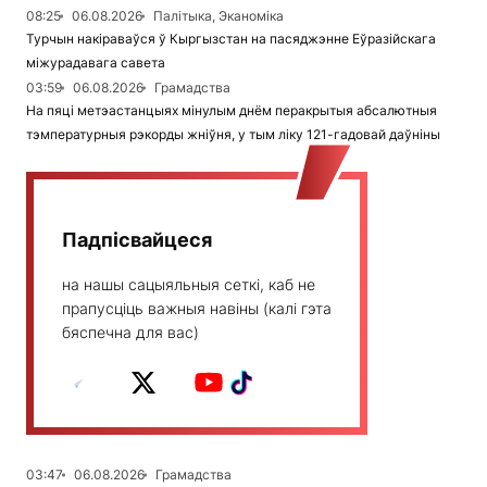
08:25
06.08.2026
Палітыка, Эканоміка
Турчын накіраваўся ў Кыргызстан на пасяджэнне Еўразійскага
міжурадавага савета
03:59
06.08.2026
Грамадства
На пяці метэастанцыях мінулым днём перакрытыя абсалютныя
тэмпературныя рэкорды жніўня, у тым ліку 121-гадовай даўніны
Падпісвайцеся
на нашы сацыяльныя сеткі, каб не
прапусціць важныя навіны (калі гэта
бяспечна для вас)
03:47
06.08.2026
Грамадства