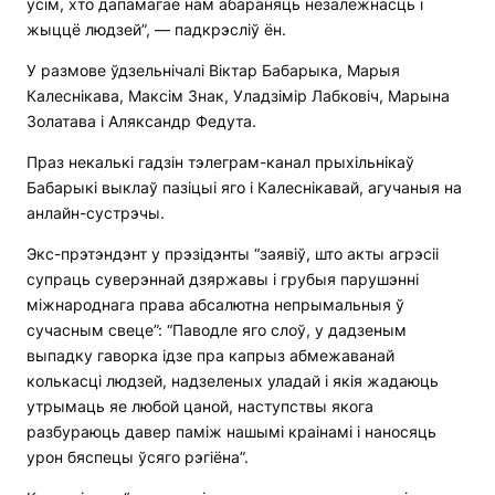
усім, хто дапамагае нам абараняць незалежнасць і
жыццё людзей”, — падкрэсліў ён.
У размове ўдзельнічалі Віктар Бабарыка, Марыя
Калеснікава, Максім Знак, Уладзімір Лабковіч, Марына
Золатава і Аляксандр Федута.
Праз некалькі гадзін тэлеграм-канал прыхільнікаў
Бабарыкі выклаў пазіцыі яго і Калеснікавай, агучаныя на
анлайн-сустрэчы.
Экс-прэтэндэнт у прэзідэнты “заявіў, што акты агрэсіі
супраць суверэннай дзяржавы і грубыя парушэнні
міжнароднага права абсалютна непрымальныя ў
сучасным свеце”: “Паводле яго слоў, у дадзеным
выпадку гаворка ідзе пра капрыз абмежаванай
колькасці людзей, надзеленых уладай і якія жадаюць
утрымаць яе любой цаной, наступствы якога
разбураюць давер паміж нашымі краінамі і наносяць
урон бяспецы ўсяго рэгіёна”.