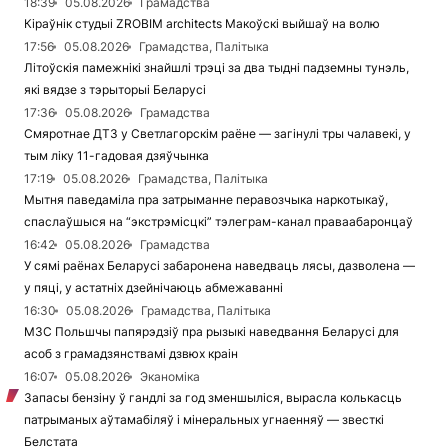
18:39
05.08.2026
Грамадства
Кіраўнік студыі ZROBIM architects Макоўскі выйшаў на волю
17:56
05.08.2026
Грамадства, Палітыка
Літоўскія памежнікі знайшлі трэці за два тыдні падземны тунэль,
які вядзе з тэрыторыі Беларусі
17:36
05.08.2026
Грамадства
Смяротнае ДТЗ у Светлагорскім раёне — загінулі тры чалавекі, у
тым ліку 11-гадовая дзяўчынка
17:19
05.08.2026
Грамадства, Палітыка
Мытня паведаміла пра затрыманне перавозчыка наркотыкаў,
спаслаўшыся на “экстрэмісцкі” тэлеграм-канал праваабаронцаў
16:42
05.08.2026
Грамадства
У сямі раёнах Беларусі забаронена наведваць лясы, дазволена —
у пяці, у астатніх дзейнічаюць абмежаванні
16:30
05.08.2026
Грамадства, Палітыка
МЗС Польшчы папярэдзіў пра рызыкі наведвання Беларусі для
асоб з грамадзянствамі дзвюх краін
16:07
05.08.2026
Эканоміка
Запасы бензіну ў гандлі за год зменшыліся, вырасла колькасць
патрыманых аўтамабіляў і мінеральных угнаенняў — звесткі
Белстата