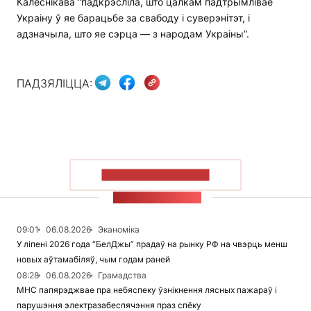
Калеснікава “падкрэсліла, што цалкам падтрымлівае
Украіну ў яе барацьбе за свабоду і суверэнітэт, і
адзначыла, што яе сэрца — з народам Украіны”.
ПАДЗЯЛІЦЦА:
ПАКАЗАЦЬ БОЛЬШ
СТУЖКА НАВІН
09:01
06.08.2026
Эканоміка
У ліпені 2026 года “БелДжы” прадаў на рынку РФ на чвэрць менш
новых аўтамабіляў, чым годам раней
08:28
06.08.2026
Грамадства
МНС папярэджвае пра небяспеку ўзнікнення лясных пажараў і
парушэння электразабеспячэння праз спёку