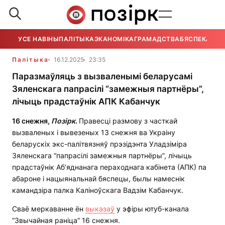
УСЕ НАВІНЫ
ПАЛІТЫКА
ЭКАНОМІКА
ГРАМАДСТВА
БЯСПЕКА
УСЕ
Палітыка
16.12.2025
23:35
Паразмаўляць з вызваленымі беларусамі
Зяленскага папрасілі “замежныя партнёры”,
лічыць прадстаўнік АПК Кабанчук
16 снежня,
Позірк
.
Правесці размову з часткай
вызваленых і вывезеных 13 снежня ва Украіну
беларускіх экс-палітвязняў прэзідэнта Уладзіміра
Зяленскага “папрасілі замежныя партнёры”, лічыць
прадстаўнік Аб’яднанага пераходнага кабінета (АПК) па
абароне і нацыянальнай бяспецы, былы намеснік
камандзіра палка Каліноўскага Вадзім Кабанчук.
Сваё меркаванне ён
выказаў
у эфіры ютуб-канала
“Звычайная раніца” 16 снежня.