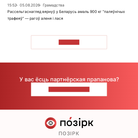
15:52
05.08.2026
Грамадства
Рассельгаснагляд вярнуў у Беларусь амаль 900 кг “паляўнічых
трафеяў” — рагоў аленя і лася
ЧЫТАЦЬ
У вас ёсць партнёрская прапанова?
НАПІШЫЦЕ НАМ
ПОЗІРК