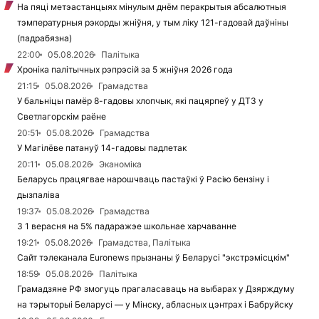
На пяці метэастанцыях мінулым днём перакрытыя абсалютныя
тэмпературныя рэкорды жніўня, у тым ліку 121-гадовай даўніны
(падрабязна)
22:00
05.08.2026
Палітыка
Хроніка палітычных рэпрэсій за 5 жніўня 2026 года
21:15
05.08.2026
Грамадства
У бальніцы памёр 8-гадовы хлопчык, які пацярпеў у ДТЗ у
Светлагорскім раёне
20:51
05.08.2026
Грамадства
У Магілёве патануў 14-гадовы падлетак
20:11
05.08.2026
Эканоміка
Беларусь працягвае нарошчваць пастаўкі ў Расію бензіну і
дызпаліва
19:37
05.08.2026
Грамадства
З 1 верасня на 5% падаражэе школьнае харчаванне
19:21
05.08.2026
Грамадства, Палітыка
Сайт тэлеканала Euronews прызнаны ў Беларусі "экстрэмісцкім"
18:59
05.08.2026
Палітыка
Грамадзяне РФ змогуць прагаласаваць на выбарах у Дзярждуму
на тэрыторыі Беларусі — у Мінску, абласных цэнтрах і Бабруйску