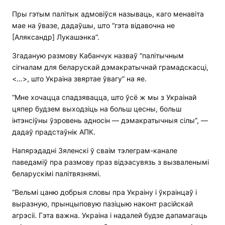
Пры гэтым палітык адмовіўся называць, каго менавіта
мае на ўвазе, дадаўшы, што “гэта відавочна не
[Аляксандр] Лукашэнка”.
Згаданую размову Кабанчук назваў “палітычным
сігналам для беларускай дэмакратычнай грамадскасці,
<…>, што Украіна звяртае ўвагу” на яе.
“Мне хочацца спадзявацца, што ўсё ж мы з Украінай
цяпер будзем выходзіць на больш цесны, больш
інтэнсіўны ўзровень адносін — дэмакратычныя сілы”, —
дадаў прадстаўнік АПК.
Напярэдадні Зяленскі ў сваім тэлеграм-канале
паведаміў пра размову праз відэасувязь з вызваленымі
беларускімі палітвязнямі.
“Вельмі цаню добрыя словы пра Украіну і ўкраінцаў і
выразную, прынцыповую пазіцыю наконт расійскай
агрэсіі. Гэта важна. Украіна і надалей будзе дапамагаць