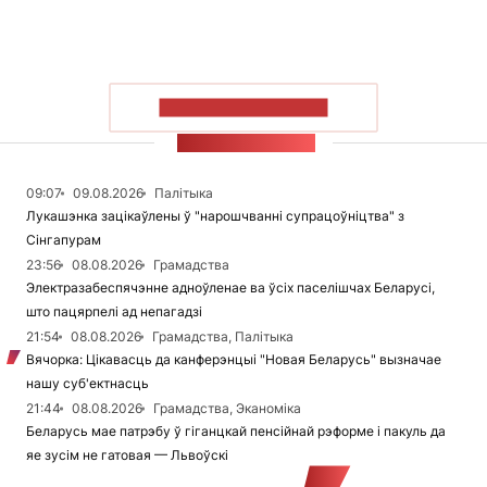
ПАКАЗАЦЬ БОЛЬШ
СТУЖКА НАВІН
09:07
09.08.2026
Палітыка
Лукашэнка зацікаўлены ў "нарошчванні супрацоўніцтва" з
Сінгапурам
23:56
08.08.2026
Грамадства
Электразабеспячэнне адноўленае ва ўсіх паселішчах Беларусі,
што пацярпелі ад непагадзі
21:54
08.08.2026
Грамадства, Палітыка
Вячорка: Цікавасць да канферэнцыі "Новая Беларусь" вызначае
нашу суб'ектнасць
21:44
08.08.2026
Грамадства, Эканоміка
Беларусь мае патрэбу ў гіганцкай пенсійнай рэформе і пакуль да
яе зусім не гатовая — Львоўскі