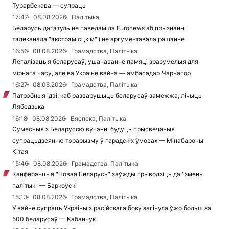
Турарбекава — супраць
17:47
08.08.2026
Палітыка
Беларусь дагэтуль не паведаміла Euronews аб прызнанні
тэлеканала "экстрэмісцкім" і не аргументавала рашэнне
16:56
08.08.2026
Грамадства, Палітыка
Легалізацыя беларусаў, ушанаванне памяці зразумелыя для
мірнага часу, але ва Украіне вайна — амбасадар Чарнагор
16:27
08.08.2026
Грамадства, Палітыка
Патрэбныя ідэі, каб разварушыць беларусаў замежжа, лічыць
Лябедзька
16:18
08.08.2026
Бяспека, Палітыка
Сумесныя з Беларуссю вучэнні будуць прысвечаныя
супрацьдзеянню тэрарызму ў гарадскіх ўмовах — Мінабароны
Кітая
15:46
08.08.2026
Грамадства, Палітыка
Канферэнцыя "Новая Беларусь" заўжды прыводзіць да "змены
палітык" — Баркоўскі
15:13
08.08.2026
Грамадства, Палітыка
У вайне супраць Украіны з расійскага боку загінула ўжо больш за
500 беларусаў — Кабанчук