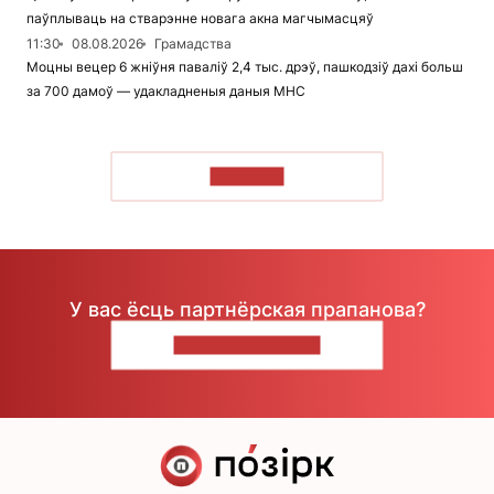
паўплываць на стварэнне новага акна магчымасцяў
11:30
08.08.2026
Грамадства
Моцны вецер 6 жніўня паваліў 2,4 тыс. дрэў, пашкодзіў дахі больш
за 700 дамоў — удакладненыя даныя МНС
ЧЫТАЦЬ
У вас ёсць партнёрская прапанова?
НАПІШЫЦЕ НАМ