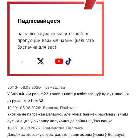
Падпісвайцеся
на нашы сацыяльныя сеткі, каб не
прапусціць важныя навіны (калі гэта
бяспечна для вас)
20:13
08.08.2026
Грамадства
У Бялыніцкім раёне 22-гадовы матацыкліст загінуў ад сутыкнення
з грузавіком КамАЗ
19:20
08.08.2026
Бяспека, Палітыка
Украіна не пагражае Беларусі, але Мінск павінен разумець, з чым
сутыкнецца ў выпадку далучэння да вайны — Дземчанка
18:56
08.08.2026
Грамадства, Палітыка
Дзядок за жорсткую люстрацыю пасля змены ўлады ў Беларусі,