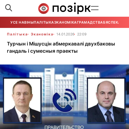
УСЕ НАВІНЫ
ПАЛІТЫКА
ЭКАНОМІКА
ГРАМАДСТВА
БЯСПЕКА
УСЕ
Палітыка
Эканоміка
14.01.2026
22:09
Турчын і Мішусцін абмеркавалі двухбаковы
гандаль і сумесныя праекты