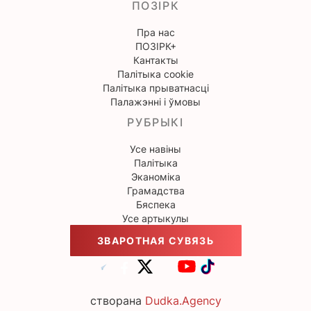
ПОЗІРК
Пра нас
ПОЗІРК+
Кантакты
Палітыка cookie
Палітыка прыватнасці
Палажэнні і ўмовы
РУБРЫКІ
Усе навіны
Палітыка
Эканоміка
Грамадства
Бяспека
Усе артыкулы
ЗВАРОТНАЯ СУВЯЗЬ
створана
Dudka.Agency