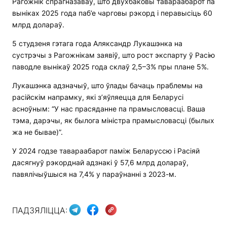
Рагожнік спрагназаваў, што двухбаковы тавараабарот па
выніках 2025 года паб’е чарговы рэкорд і перавысіць 60
млрд долараў.
5 студзеня гэтага года Аляксандр Лукашэнка на
сустрэчы з Рагожнікам заявіў, што рост экспарту ў Расію
паводле вынікаў 2025 года склаў 2,5–3% пры плане 5%.
Лукашэнка адзначыў, што ўлады бачаць праблемы на
расійскім напрамку, які з’яўляецца для Беларусі
асноўным: “У нас прасяданне па прамысловасці. Ваша
тэма, дарэчы, як былога міністра прамысловасці (былых
жа не бывае)”.
У 2024 годзе тавараабарот паміж Беларуссю і Расіяй
дасягнуў рэкорднай адзнакі ў 57,6 млрд долараў,
павялічыўшыся на 7,4% у параўнанні з 2023-м.
ПАДЗЯЛІЦЦА: