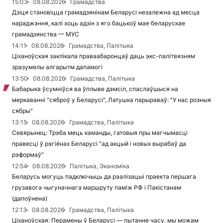
15:03
08.08.2026
Грамадства
Дзіця становіцца грамадзянінам Беларусі незалежна ад месца
нараджэння, калі хоць адзін з яго бацькоў мае беларускае
грамадзянства — МУС
14:11
08.08.2026
Грамадства, Палітыка
Ціханоўская заклікала праваабаронцаў даць экс-палітвязням
зразумелы алгарытм дапамогі
13:50
08.08.2026
Грамадства, Палітыка
Бабарыка ўсумніўся ва ўплыве дэмсіл, спаслаўшыся на
меркаванні "сяброў у Беларусі", Латушка парыраваў: "У нас розныя
сябры"
13:15
08.08.2026
Грамадства, Палітыка
Севярынец: Трэба мець каманды, гатовыя пры магчымасці
правесці ў рэгіёнах Беларусі "ад акцый і новых вырабаў да
рэформаў"
12:54
08.08.2026
Палітыка, Эканоміка
Беларусь могуць падключыць да рэалізацыі праекта першага
грузавога чыгуначнага маршруту паміж РФ і Пакістанам
(дапоўнена)
12:13
08.08.2026
Грамадства, Палітыка
Ціханоўская: Перамены ў Беларусі — пытанне часу, мы можам