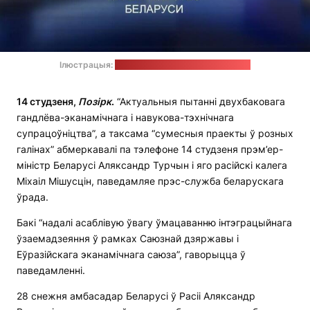
Ілюстрацыя:
тэлеграм-канал урада Беларусі
14 студзеня,
Позірк
.
“Актуальныя пытанні двухбаковага
гандлёва-эканамічнага і навукова-тэхнічнага
супрацоўніцтва”, а таксама “сумесныя праекты ў розных
галінах” абмеркавалі па тэлефоне 14 студзеня прэм’ер-
міністр Беларусі Аляксандр Турчын і яго расійскі калега
Міхаіл Мішусцін, паведамляе прэс-служба беларускага
ўрада.
Бакі “надалі асаблівую ўвагу ўмацаванню інтэграцыйнага
ўзаемадзеяння ў рамках Саюзнай дзяржавы і
Еўразійскага эканамічнага саюза”, гаворыцца ў
паведамленні.
28 снежня амбасадар Беларусі ў Расіі Аляксандр