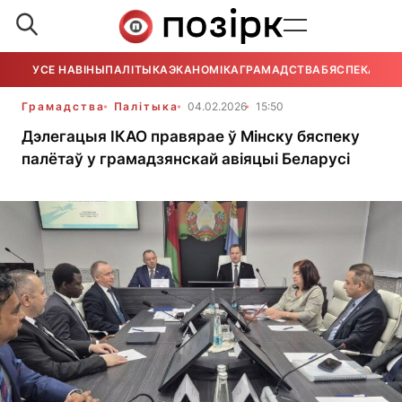
УСЕ НАВІНЫ
ПАЛІТЫКА
ЭКАНОМІКА
ГРАМАДСТВА
БЯСПЕКА
УСЕ
Грамадства
Палітыка
04.02.2026
15:50
Дэлегацыя ІКАО правярае ў Мінску бяспеку
палётаў у грамадзянскай авіяцыі Беларусі