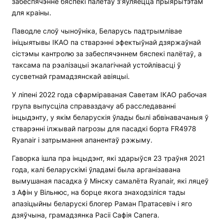
забеспячэнне бяспекі палётаў з’яўляецца прыярытэтам
для краіны.
Паводле слоў чыноўніка, Беларусь падтрымлівае
ініцыятывы ІКАО па стварэнні эфектыўнай дзяржаўнай
сістэмы кантролю за забеспячэннем бяспекі палётаў, а
таксама па рэалізацыі экалагічнай устойлівасці ў
сусветнай грамадзянскай авіяцыі.
У ліпені 2022 года сфарміраваная Саветам ІКАО рабочая
група выпусціла справаздачу аб расследаванні
інцыдэнту, у якім беларускія ўлады былі абвінавачаныя ў
стварэнні ілжывай пагрозы для пасадкі борта FR4978
Ryanair і затрымання апанентаў рэжыму.
Гаворка ішла пра інцыдэнт, які здарыўся 23 траўня 2021
года, калі беларускімі ўладамі была арганізавана
вымушаная пасадка ў Мінску самалёта Ryanair, які ляцеў
з Афін у Вільнюс, на борце якога знаходзіліся тады
апазіцыйны беларускі блогер Раман Пратасевіч і яго
дзяўчына, грамадзянка Расіі Сафія Сапега.