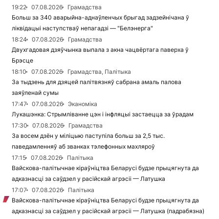
19:22
07.08.2026
Грамадства
Больш за 340 аварыйна-аднаўленчых брыгад задзейнічана ў
ліквідацыі наступстваў непагадзі — "Белэнерга"
18:24
07.08.2026
Грамадства
Двухгадовая дзяўчынка выпала з акна чацвёртага паверха ў
Брэсце
18:10
07.08.2026
Грамадства, Палітыка
За тыдзень для дзяцей палітвязняў сабрана амаль палова
заяўленай сумы
17:47
07.08.2026
Эканоміка
Лукашэнка: Стрымліванне цэн і інфляцыі застаецца за ўрадам
17:30
07.08.2026
Грамадства
За восем дзён у міліцыю паступіла больш за 2,5 тыс.
паведамленняў аб званках тэлефонных махляроў
17:15
07.08.2026
Палітыка
Вайскова-палітычнае кіраўніцтва Беларусі будзе прыцягнута да
адказнасці за саўдзел у расійскай агрэсіі — Латушка
17:07
07.08.2026
Палітыка
Вайскова-палітычнае кіраўніцтва Беларусі будзе прыцягнута да
адказнасці за саўдзел у расійскай агрэсіі — Латушка (падрабязна)