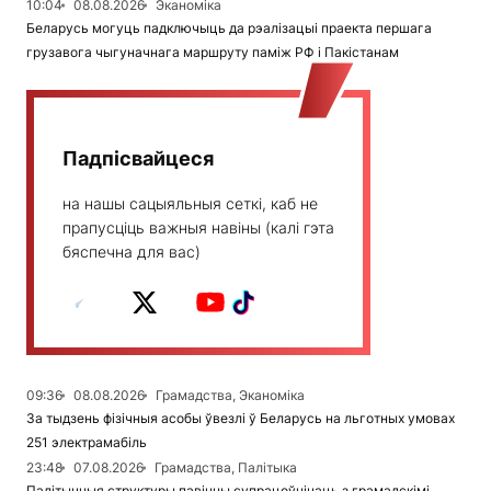
10:04
08.08.2026
Эканоміка
Беларусь могуць падключыць да рэалізацыі праекта першага
грузавога чыгуначнага маршруту паміж РФ і Пакістанам
Падпісвайцеся
на нашы сацыяльныя сеткі, каб не
прапусціць важныя навіны (калі гэта
бяспечна для вас)
09:36
08.08.2026
Грамадства, Эканоміка
За тыдзень фізічныя асобы ўвезлі ў Беларусь на льготных умовах
251 электрамабіль
23:48
07.08.2026
Грамадства, Палітыка
Палітычныя структуры павінны супрацоўнічаць з грамадскімі