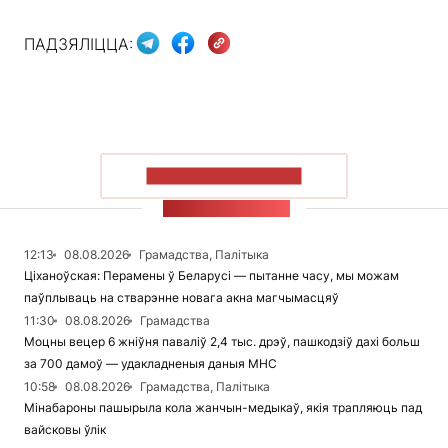
ПАДЗЯЛІЦЦА:
ПАКАЗАЦЬ БОЛЬШ
СТУЖКА НАВІН
12:13
08.08.2026
Грамадства, Палітыка
Ціханоўская: Перамены ў Беларусі — пытанне часу, мы можам
паўплываць на стварэнне новага акна магчымасцяў
11:30
08.08.2026
Грамадства
Моцны вецер 6 жніўня паваліў 2,4 тыс. дрэў, пашкодзіў дахі больш
за 700 дамоў — удакладненыя даныя МНС
10:58
08.08.2026
Грамадства, Палітыка
Мінабароны пашырыла кола жанчын-медыкаў, якія трапляюць пад
вайсковы ўлік