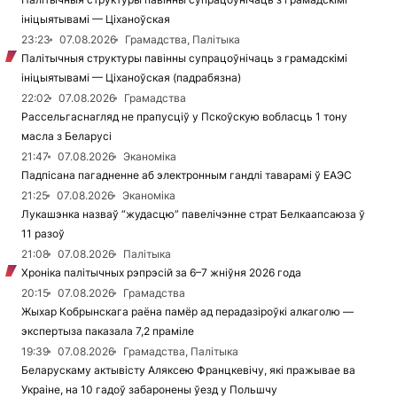
ініцыятывамі — Ціханоўская
23:23
07.08.2026
Грамадства, Палітыка
Палітычныя структуры павінны супрацоўнічаць з грамадскімі
ініцыятывамі — Ціханоўская (падрабязна)
22:02
07.08.2026
Грамадства
Рассельгаснагляд не прапусціў у Пскоўскую вобласць 1 тону
масла з Беларусі
21:47
07.08.2026
Эканоміка
Падпісана пагадненне аб электронным гандлі таварамі ў ЕАЭС
21:25
07.08.2026
Эканоміка
Лукашэнка назваў “жудасцю” павелічэнне страт Белкаапсаюза ў
11 разоў
21:08
07.08.2026
Палітыка
Хроніка палітычных рэпрэсій за 6–7 жніўня 2026 года
20:15
07.08.2026
Грамадства
Жыхар Кобрынскага раёна памёр ад перадазіроўкі алкаголю —
экспертыза паказала 7,2 праміле
19:39
07.08.2026
Грамадства, Палітыка
Беларускаму актывісту Аляксею Францкевічу, які пражывае ва
Украіне, на 10 гадоў забаронены ўезд у Польшчу