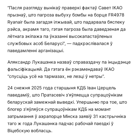
“Пасля разгляду вынікаў праверкі фактаў Савет ІКАО
прызнаў, што пагроза выбуху бомбы на борце FR4978
Ryanair была загадзя ілжывай, што падарвала бяспеку
рэйса, акрамя таго, гэтая пагроза была даведзеная да
лётнага экіпажа па ўказанні высокапастаўленых
службовых асоб Беларусі”, — падкрэслівалася ў
паведамленні арганізацыі.
Аляксандр Лукашэнка назваў справаздачу па інцыдэнце
фальсіфікацыяй. Да гэтага ён рэкамендаваў ІКАО
“спусціць усё на тармазах, не лезці ў нетры”.
24 снежня 2025 года старшыня КДБ Іван Церцель
паведаміў, што Пратасевіч з’яўляецца супрацоўнікам
беларускай замежнай выведкі. Упершыню пра тое, што
блогер з’яўляўся супрацоўнікам КДБ на момант
затрымання ў аэрапорце Мінска заявіў 31 кастрычніка
таго ж года Лукашэнка падчас рабочай паездкі ў
Віцебскую вобласць.