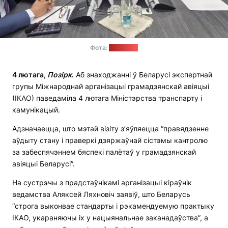
Фота:
Мінтранс
4 лютага,
Позірк
.
Аб знаходжанні ў Беларусі экспертнай
групы Міжнароднай арганізацыі грамадзянскай авіяцыі
(ІКАО) паведаміла 4 лютага Міністэрства транспарту і
камунікацый.
Адзначаецца, што мэтай візіту з’яўляецца “правядзенне
аўдыту стану і праверкі дзяржаўнай сістэмы кантролю
за забеспячэннем бяспекі палётаў у грамадзянскай
авіяцыі Беларусі”.
На сустрэчы з прадстаўнікамі арганізацыі кіраўнік
ведамства Аляксей Ляхновіч заявіў, што Беларусь
“строга выконвае стандарты і рэкамендуемую практыку
ІКАО, укараняючы іх у нацыянальнае заканадаўства”, а