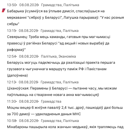
13:50
08.08.2026
Грамадства, Палітыка
Бабарыка ўсумніўся ва ўплыве дэмсіл, спаслаўшыся на
меркаванні "сяброў у Беларусі", Латушка парыраваў: "У нас розныя
сябры"
13:15
08.08.2026
Грамадства, Палітыка
Севярынец: Трэба мець каманды, гатовыя пры магчымасці
правесці ў рэгіёнах Беларусі "ад акцый і новых вырабаў да
рэформаў"
12:54
08.08.2026
Палітыка, Эканоміка
Беларусь могуць падключыць да рэалізацыі праекта першага
грузавога чыгуначнага маршруту паміж РФ і Пакістанам
(дапоўнена)
12:13
08.08.2026
Грамадства, Палітыка
Ціханоўская: Перамены ў Беларусі — пытанне часу, мы можам
паўплываць на стварэнне новага акна магчымасцяў
11:30
08.08.2026
Грамадства
Моцны вецер 6 жніўня паваліў 2,4 тыс. дрэў, пашкодзіў дахі больш
за 700 дамоў — удакладненыя даныя МНС
10:58
08.08.2026
Грамадства, Палітыка
Мінабароны пашырыла кола жанчын-медыкаў, якія трапляюць пад