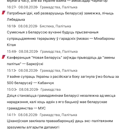
мірнага часу, але ва Украіне вайна — амбасадар Чарнагор
16:27
08.08.2026
Грамадства, Палітыка
Патрэбныя ідэі, каб разварушыць беларусаў замежжа, лічыць
Лябедзька
16:18
08.08.2026
Бяспека, Палітыка
Сумесныя з Беларуссю вучэнні будуць прысвечаныя
супрацьдзеянню тэрарызму ў гарадскіх ўмовах — Мінабароны
Кітая
15:46
08.08.2026
Грамадства, Палітыка
Канферэнцыя "Новая Беларусь" заўжды прыводзіць да "змены
палітык" — Баркоўскі
15:13
08.08.2026
Грамадства, Палітыка
У вайне супраць Украіны з расійскага боку загінула ўжо больш за
500 беларусаў — Кабанчук
15:03
08.08.2026
Грамадства
Дзіця становіцца грамадзянінам Беларусі незалежна ад месца
нараджэння, калі хоць адзін з яго бацькоў мае беларускае
грамадзянства — МУС
14:11
08.08.2026
Грамадства, Палітыка
Ціханоўская заклікала праваабаронцаў даць экс-палітвязням
зразумелы алгарытм дапамогі