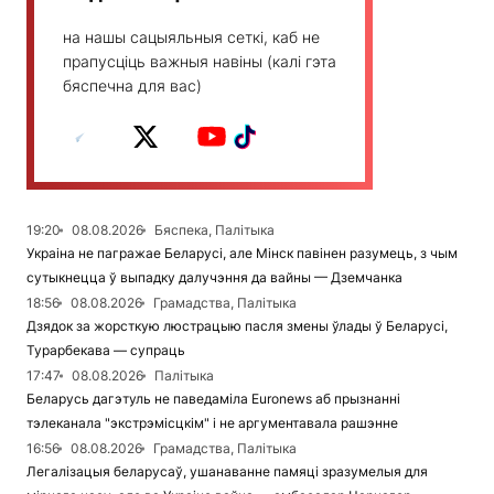
на нашы сацыяльныя сеткі, каб не
прапусціць важныя навіны (калі гэта
бяспечна для вас)
19:20
08.08.2026
Бяспека, Палітыка
Украіна не пагражае Беларусі, але Мінск павінен разумець, з чым
сутыкнецца ў выпадку далучэння да вайны — Дземчанка
18:56
08.08.2026
Грамадства, Палітыка
Дзядок за жорсткую люстрацыю пасля змены ўлады ў Беларусі,
Турарбекава — супраць
17:47
08.08.2026
Палітыка
Беларусь дагэтуль не паведаміла Euronews аб прызнанні
тэлеканала "экстрэмісцкім" і не аргументавала рашэнне
16:56
08.08.2026
Грамадства, Палітыка
Легалізацыя беларусаў, ушанаванне памяці зразумелыя для