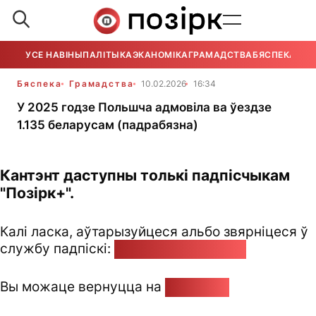
УСЕ НАВІНЫ
ПАЛІТЫКА
ЭКАНОМІКА
ГРАМАДСТВА
БЯСПЕКА
УСЕ
Бяспека
Грамадства
10.02.2026
16:34
У 2025 годзе Польшча адмовіла ва ўездзе
1.135 беларусам (падрабязна)
Кантэнт даступны толькі падпісчыкам
"Позірк+".
Калі ласка, аўтарызуйцеся альбо звярніцеся ў
службу падпіскі:
pozirk@pozirk.online
Вы можаце вернуцца на
Галоўную