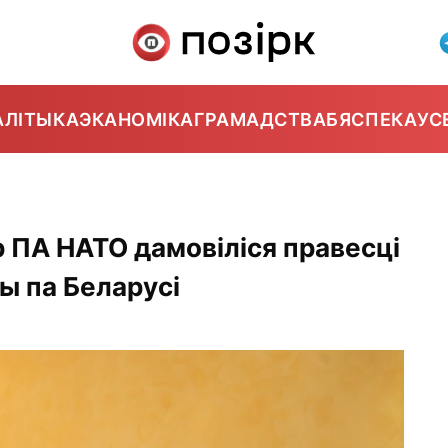
АЛІТЫКА
ЭКАНОМІКА
ГРАМАДСТВА
БЯСПЕКА
УС
р ПА НАТО дамовіліся правесці
 па Беларусі