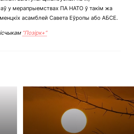
лаў у мерапрыемствах ПА НАТО ў такім жа
менцкіх асамблей Савета Еўропы або АБСЕ.
ісчыкам
“Позірк+”