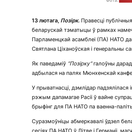
Фота:
Офіс 
13 лютага,
Позірк
.
Правесці публічныя
беларускай тэматыцы ў рамках намеча
Парламенцкай асамблеі (ПА) НАТО да
Святлана Ціханоўская і генеральны с
Як паведаміў
“Позірку”
галоўны дарад
адбылася на палях Мюнхенскай канфе
У прыватнасці, дэмлідар падзялілася і
рэжым дапамагае Расіі ў вайне супрац
брыфінг для ПА НАТО па ваенна-паліты
Суразмоўніцы абмеркавалі ўдзел бела
сесіях ПА НАТО ў Літве і Германіі, ма