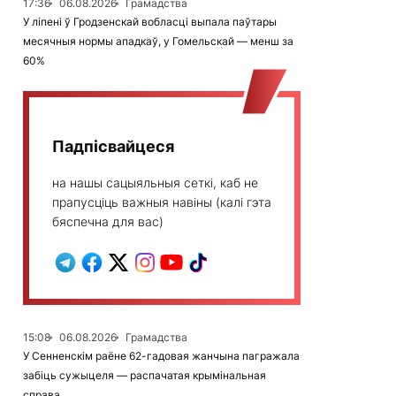
17:36
06.08.2026
Грамадства
У ліпені ў Гродзенскай вобласці выпала паўтары
месячныя нормы ападкаў, у Гомельскай — менш за
60%
Падпісвайцеся
на нашы сацыяльныя сеткі, каб не
прапусціць важныя навіны (калі гэта
бяспечна для вас)
15:08
06.08.2026
Грамадства
У Сенненскім раёне 62-гадовая жанчына пагражала
забіць сужыцеля — распачатая крымінальная
справа