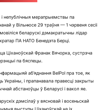
Святланы Ціханоўскай
 і непублічныя мерапрыемствы па
най у Вільнюсе 29 траўня — 1 чэрвеня сесіі
мовіліся беларускі дэмакратычны лідар
акратар ПА НАТО Бенедэта Берці.
ца Ціханоўскай Франак Вячорка, сустрэча
рэнцыі па бяспецы.
нфармацыяй аб’яднання BelPol пра тое, як
ь Украіны, і прапанавала правесці закрыты
чнай абстаноўцы ў Беларусі і вакол яе.
рускіх дэмсілаў у вясновай і восеньскай
гчымыя выступы Ціханоўскай на іх,