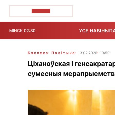
ПОЗІРК+
УСЕ НАВІНЫ
П
МІНСК 02:30
Бяспека
Палітыка
13.02.2026
19:59
Ціханоўская і генсакрата
сумесныя мерапрыемствы