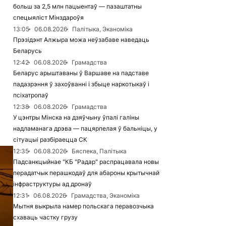
больш за 2,5 млн пацыентаў — пазаштатны
спецыяліст Мінздароўя
13:05
06.08.2026
Палітыка, Эканоміка
Прэзідэнт Алжыра можа неўзабаве наведаць
Беларусь
12:42
06.08.2026
Грамадства
Беларус арыштаваны ў Варшаве на падставе
падазрэння ў захоўванні і збыце наркотыкаў і
псіхатропаў
12:38
06.08.2026
Грамадства
У цэнтры Мінска на дзяўчыну ўпалі галіны
надламанага дрэва — пацярпелая ў бальніцы, у
сітуацыі разбіраецца СК
12:35
06.08.2026
Бяспека, Палітыка
Падсанкцыйнае "КБ "Радар" распрацавала новы
перадатчык перашкодаў для абароны крытычнай
інфраструктуры ад дронаў
12:31
06.08.2026
Грамадства, Эканоміка
Мытня выкрыла намер польскага перавозчыка
схаваць частку грузу