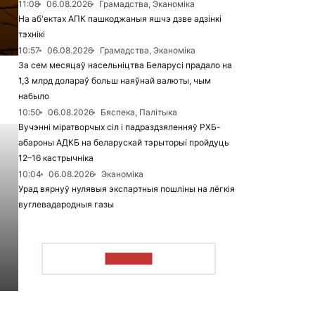
11:08
06.08.2026
Грамадства, Эканоміка
На аб'ектах АПК пашкоджаныя яшчэ дзве адзінкі
тэхнікі
10:57
06.08.2026
Грамадства, Эканоміка
За сем месяцаў насельніцтва Беларусі прадало на
1,3 млрд долараў больш наяўнай валюты, чым
набыло
10:50
06.08.2026
Бяспека, Палітыка
Вучэнні міратворчых сіл і падраздзяленняў РХБ-
абароны АДКБ на беларускай тэрыторыі пройдуць
12–16 кастрычніка
10:04
06.08.2026
Эканоміка
Урад вярнуў нулявыя экспартныя пошліны на лёгкія
вуглевадародныя газы
ЧЫТАЦЬ