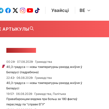
Увайсці
BE
Е АРТЫКУЛЫ
СТУЖКА НАВІН
00:24
07.08.2026
Грамадства
40,3 градуса — новы тэмпературны рэкорд жніўня ў
Беларусі (падрабязна)
22:42
06.08.2026
Грамадства
40,3 градуса — новы тэмпературны рэкорд жніўня ў
Беларусі
19:57
06.08.2026
Грамадства, Палітыка
Правабаронцам вядома пра больш за 180 фактаў
пераследу па "справе ЕГУ"