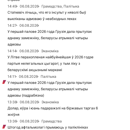
14:49
06.08.2026
Грамадства, Палітыка
Статкевіч лічыць, что яго інсульт у няволі быў
выкліканы адмоваю ў неабходных леках
14:27
06.08.2026
У першай палове 2026 года Грузія дала прытулак
аднаму замежніку, беларусы атрымалі чатыры
адмовы
14:14
06.08.2026
Эканоміка
У Літве перахопленая найбуйнейшая ў 2026 годзе
партыя нелегальных цыгарэт, у тым ліку з
беларускімі акцызнымі маркамі
14:11
06.08.2026
Палітыка
У першай палове 2026 года Грузія дала прытулак
аднаму замежніку, беларусы атрымалі чатыры
адмовы (падрабязна)
13:38
06.08.2026
Эканоміка
Долар, еўра і юань падаражэлі на біржавых таргах 6
жніўня
13:36
06.08.2026
Грамадства
Штогод афтальмолагі прымаюць у паліклініках