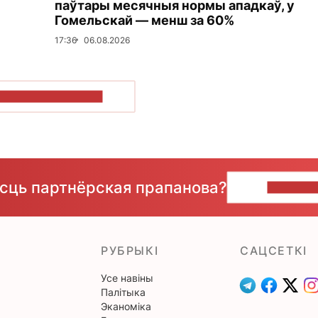
паўтары месячныя нормы ападкаў, у
Гомельскай — менш за 60%
17:36
06.08.2026
ПАКАЗАЦЬ БОЛЬШ
ёсць партнёрская прапанова?
НАПІШЫ
РУБРЫКІ
САЦСЕТКІ
Усе навіны
Палітыка
Эканоміка