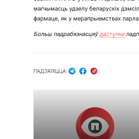
магчымасць удзелу беларускіх дэмсі
фармаце, як у мерапрыемствах парла
Больш падрабязнасцяў
даступна
падп
ПАДЗЯЛІЦЦА: