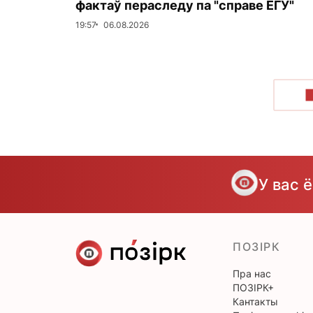
фактаў пераследу па "справе ЕГУ"
19:57
06.08.2026
У вас 
ПОЗІРК
Пра нас
ПОЗІРК+
Кантакты