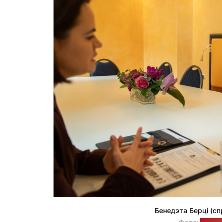
Бенедэта Берці (сп