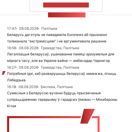
ПАКАЗАЦЬ БОЛЬШ
СТУЖКА НАВІН
17:47
08.08.2026
Палітыка
Беларусь дагэтуль не паведаміла Euronews аб прызнанні
тэлеканала "экстрэмісцкім" і не аргументавала рашэнне
16:56
08.08.2026
Грамадства, Палітыка
Легалізацыя беларусаў, ушанаванне памяці зразумелыя для
мірнага часу, але ва Украіне вайна — амбасадар Чарнагор
16:27
08.08.2026
Грамадства, Палітыка
Патрэбныя ідэі, каб разварушыць беларусаў замежжа, лічыць
Лябедзька
16:18
08.08.2026
Бяспека, Палітыка
Сумесныя з Беларуссю вучэнні будуць прысвечаныя
супрацьдзеянню тэрарызму ў гарадскіх ўмовах — Мінабароны
Кітая