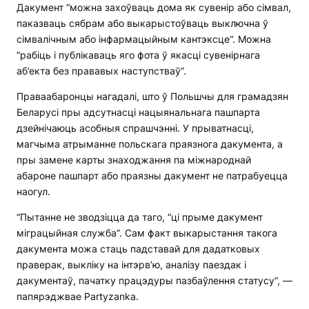
Дакумент “можна захоўваць дома як сувенір або сімвал,
паказваць сябрам або выкарыстоўваць выключна ў
сімвалічным або інфармацыйным кантэксце“. Можна
“рабіць і публікаваць яго фота ў якасці сувенірнага
аб’екта без прававых наступстваў”.
Праваабаронцы нагадалі, што ў Польшчы для грамадзян
Беларусі пры адсутнасці нацыянальнага пашпарта
дзейнічаюць асобныя спрашчэнні. У прыватнасці,
магчыма атрыманне польскага праязнога дакумента, а
пры замене карты знаходжання па міжнароднай
абароне пашпарт або праязны дакумент не патрабуецца
наогул.
“Пытанне не зводзіцца да таго, “ці прыме дакумент
міграцыйная служба”. Сам факт выкарыстання такога
дакумента можа стаць падставай для дадатковых
праверак, выкліку на інтэрв’ю, аналізу паездак і
дакументаў, пачатку працэдуры пазбаўлення статусу“, —
папярэджвае Partyzanka.