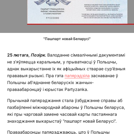
"Пашпарт новай Беларусі"
25 лютага,
Позірк
.
Валоданне сімвалічнымі дакументамі
не з’яўляецца каральным, у прыватнасці ў Польшчы,
аднак выкарыстанне іх як афіцыйных стварае сур’ёзныя
прававыя рызыкі. Пра гэта
папярэдзіла
заснаванае ў
Польшчы аб’яднанне беларускіх жанчын-
праваабаронцаў і юрыстак Partyzanka.
Прычынай папярэджання стала ўзбуджэнне справы аб
пазбаўленні міжнароднай абароны ў Польшчы беларуса,
які пры чарговай замене часовай карты пастаяннага
знаходжання выкарыстаў “пашпарт новай Беларусі“.
Праваабаронцы папярэджваюць, што ў Польшчы