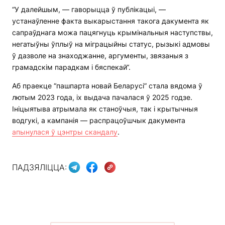
“У далейшым, — гаворыцца ў публікацыі, —
устанаўленне факта выкарыстання такога дакумента як
сапраўднага можа пацягнуць крымінальныя наступствы,
негатыўны ўплыў на міграцыйны статус, рызыкі адмовы
ў дазволе на знаходжанне, аргументы, звязаныя з
грамадскім парадкам і бяспекай“.
Аб праекце “пашпарта новай Беларусі” стала вядома ў
лютым 2023 года, іх выдача пачалася ў 2025 годзе.
Ініцыятыва атрымала як станоўчыя, так і крытычныя
водгукі, а кампанія — распрацоўшчык дакумента
апынулася ў цэнтры скандалу
.
ПАДЗЯЛІЦЦА: