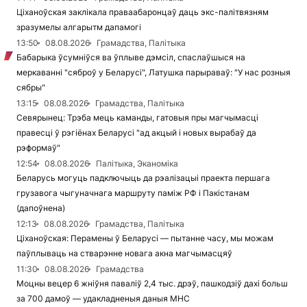
Ціханоўская заклікала праваабаронцаў даць экс-палітвязням
зразумелы алгарытм дапамогі
13:50
08.08.2026
Грамадства, Палітыка
Бабарыка ўсумніўся ва ўплыве дэмсіл, спаслаўшыся на
меркаванні "сяброў у Беларусі", Латушка парыраваў: "У нас розныя
сябры"
13:15
08.08.2026
Грамадства, Палітыка
Севярынец: Трэба мець каманды, гатовыя пры магчымасці
правесці ў рэгіёнах Беларусі "ад акцый і новых вырабаў да
рэформаў"
12:54
08.08.2026
Палітыка, Эканоміка
Беларусь могуць падключыць да рэалізацыі праекта першага
грузавога чыгуначнага маршруту паміж РФ і Пакістанам
(дапоўнена)
12:13
08.08.2026
Грамадства, Палітыка
Ціханоўская: Перамены ў Беларусі — пытанне часу, мы можам
паўплываць на стварэнне новага акна магчымасцяў
11:30
08.08.2026
Грамадства
Моцны вецер 6 жніўня паваліў 2,4 тыс. дрэў, пашкодзіў дахі больш
за 700 дамоў — удакладненыя даныя МНС