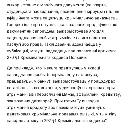
выкарыстанне сімвалічнага дакумента (пашпарта,
студэнцкага пасведчання, пасведчання кіроўцы і г.д.) як
афіцыйнага можа пацягнуць крымінальную адказнасць.
Гаворка ідзе пра сітуацыі, калі чалавек: прад’яўляе такі
дакумент як сапраўдны; выкарыстоўвае яго для
пацверджання асобы; атрымлівае на яго падставе
паслугі або права. Такія дзеянні, адзначаецца ў
публікацыі, могуць падпадаць пад палажэнні артыкула
270 §1 Крымінальнага кодэкса Польшчы.
Да прыкладу, яго “нельга прад’яўляць у якасці
пасведчання асобы (напрыклад, у натарыуса,
працадаўцы, у банку); выкарыстоўваць у працэдурах
легалізацыі знаходжання, у дзяржаўных органах, пры
атрыманні віз і перасячэнні мяжы, афармленні крэдытаў,
заключэння дагавораў. Пры гэтым “у выпадку
атрымання крэдыту або пазыкі могуць узнікнуць
дадатковыя крымінальна-прававыя рызыкі, у тым ліку
паводле артыкула 297 §1 Крымінальнага кодэкса”.