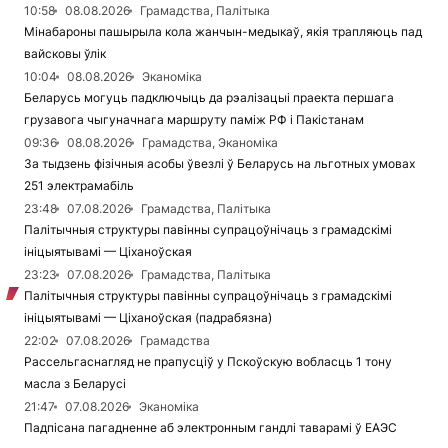
10:58
08.08.2026
Грамадства, Палітыка
Мінабароны пашырыла кола жанчын-медыкаў, якія трапляюць пад
вайсковы ўлік
10:04
08.08.2026
Эканоміка
Беларусь могуць падключыць да рэалізацыі праекта першага
грузавога чыгуначнага маршруту паміж РФ і Пакістанам
09:36
08.08.2026
Грамадства, Эканоміка
За тыдзень фізічныя асобы ўвезлі ў Беларусь на льготных умовах
251 электрамабіль
23:48
07.08.2026
Грамадства, Палітыка
Палітычныя структуры павінны супрацоўнічаць з грамадскімі
ініцыятывамі — Ціханоўская
23:23
07.08.2026
Грамадства, Палітыка
Палітычныя структуры павінны супрацоўнічаць з грамадскімі
ініцыятывамі — Ціханоўская (падрабязна)
22:02
07.08.2026
Грамадства
Рассельгаснагляд не прапусціў у Пскоўскую вобласць 1 тону
масла з Беларусі
21:47
07.08.2026
Эканоміка
Падпісана пагадненне аб электронным гандлі таварамі ў ЕАЭС