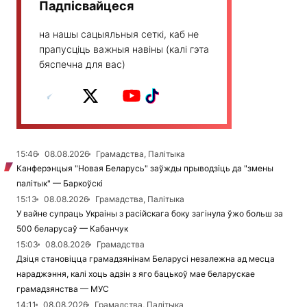
Падпісвайцеся
на нашы сацыяльныя сеткі, каб не
прапусціць важныя навіны (калі гэта
бяспечна для вас)
15:46
08.08.2026
Грамадства, Палітыка
Канферэнцыя "Новая Беларусь" заўжды прыводзіць да "змены
палітык" — Баркоўскі
15:13
08.08.2026
Грамадства, Палітыка
У вайне супраць Украіны з расійскага боку загінула ўжо больш за
500 беларусаў — Кабанчук
15:03
08.08.2026
Грамадства
Дзіця становіцца грамадзянінам Беларусі незалежна ад месца
нараджэння, калі хоць адзін з яго бацькоў мае беларускае
грамадзянства — МУС
14:11
08.08.2026
Грамадства, Палітыка