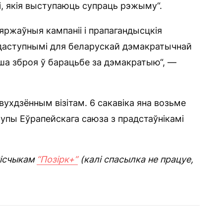
, якія выступаюць супраць рэжыму“.
ржаўныя кампаніі і прапагандысцкія
 даступнымі для беларускай дэмакратычнай
ша зброя ў барацьбе за дэмакратыю“, —
вухдзённым візітам. 6 сакавіка яна возьме
упы Еўрапейскага саюза з прадстаўнікамі
ісчыкам
“Позірк+”
(калі спасылка не працуе,