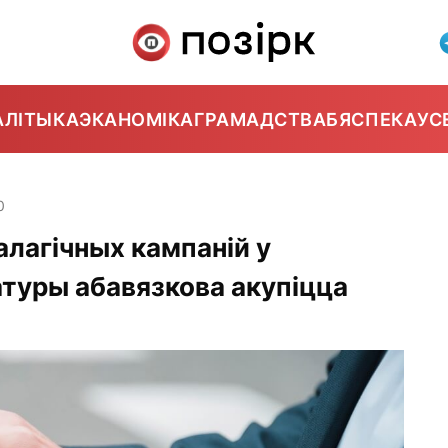
АЛІТЫКА
ЭКАНОМІКА
ГРАМАДСТВА
БЯСПЕКА
УС
0
алагічных кампаній у
атуры абавязкова акупіцца