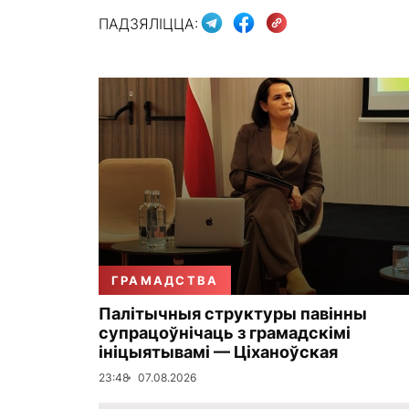
ПАДЗЯЛІЦЦА:
ГРАМАДСТВА
Палітычныя структуры павінны
супрацоўнічаць з грамадскімі
ініцыятывамі — Ціханоўская
23:48
07.08.2026