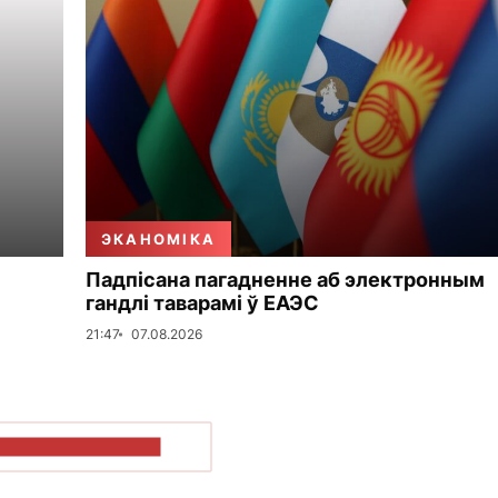
ЭКАНОМІКА
Падпісана пагадненне аб электронным
гандлі таварамі ў ЕАЭС
21:47
07.08.2026
ПАКАЗАЦЬ БОЛЬШ