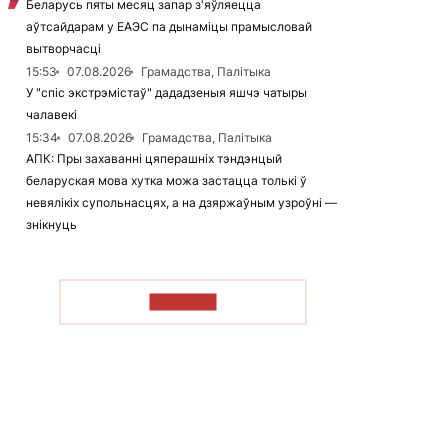
Беларусь пяты месяц запар з'яўляецца
аўтсайдарам у ЕАЭС па дынаміцы прамысловай
вытворчасці
15:53
07.08.2026
Грамадства, Палітыка
У "спіс экстрэмістаў" дададзеныя яшчэ чатыры
чалавекі
15:34
07.08.2026
Грамадства, Палітыка
АПК: Пры захаванні цяперашніх тэндэнцый
беларуская мова хутка можа застацца толькі ў
невялікіх супольнасцях, а на дзяржаўным узроўні —
знікнуць
ЧЫТАЦЬ