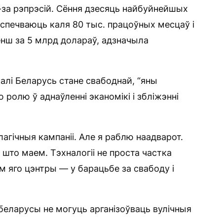
-за рэпрэсій. Сёння дзесяць найбуйнейшых
яспечваюць каля 80 тыс. працоўных месцаў і
нш за 5 млрд долараў, адзначыла
алі Беларусь стане свабоднай, “яны
ролю ў аднаўленні эканомікі і збліжэнні
агічныя кампаніі. Але я раблю наадварот.
, што маем. Тэхналогіі не проста частка
м яго цэнтры — у барацьбе за свабоду і
 беларусы не могуць арганізоўваць вулічныя