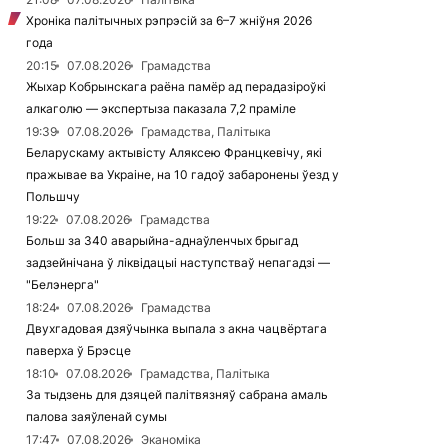
Хроніка палітычных рэпрэсій за 6–7 жніўня 2026
года
20:15
07.08.2026
Грамадства
Жыхар Кобрынскага раёна памёр ад перадазіроўкі
алкаголю — экспертыза паказала 7,2 праміле
19:39
07.08.2026
Грамадства, Палітыка
Беларускаму актывісту Аляксею Францкевічу, які
пражывае ва Украіне, на 10 гадоў забаронены ўезд у
Польшчу
19:22
07.08.2026
Грамадства
Больш за 340 аварыйна-аднаўленчых брыгад
задзейнічана ў ліквідацыі наступстваў непагадзі —
"Белэнерга"
18:24
07.08.2026
Грамадства
Двухгадовая дзяўчынка выпала з акна чацвёртага
паверха ў Брэсце
18:10
07.08.2026
Грамадства, Палітыка
За тыдзень для дзяцей палітвязняў сабрана амаль
палова заяўленай сумы
17:47
07.08.2026
Эканоміка