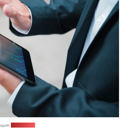
ацыя:
freepik.com