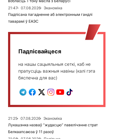
вобласць 1 тону масла з Беларусі
21:47
07.08.2026
Эканоміка
Падпісана пагадненне аб электронным гандлі
таварамі ў ЕАЭС
Падпісвайцеся
на нашы сацыяльныя сеткі, каб не
прапусціць важныя навіны (калі гэта
бяспечна для вас)
21:25
07.08.2026
Эканоміка
Лукашэнка назваў “жудасцю” павелічэнне страт
Белкаапсаюза ў 11 разоў
21:08
07.08.2026
Палітыка