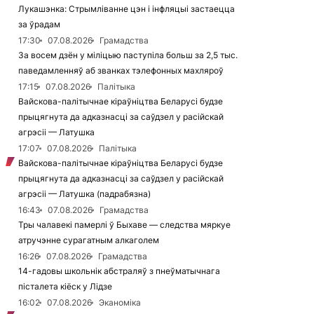
Лукашэнка: Стрымліванне цэн і інфляцыі застаецца
за ўрадам
17:30
07.08.2026
Грамадства
За восем дзён у міліцыю паступіла больш за 2,5 тыс.
паведамленняў аб званках тэлефонных махляроў
17:15
07.08.2026
Палітыка
Вайскова-палітычнае кіраўніцтва Беларусі будзе
прыцягнута да адказнасці за саўдзел у расійскай
агрэсіі — Латушка
17:07
07.08.2026
Палітыка
Вайскова-палітычнае кіраўніцтва Беларусі будзе
прыцягнута да адказнасці за саўдзел у расійскай
агрэсіі — Латушка (падрабязна)
16:43
07.08.2026
Грамадства
Тры чалавекі памерлі ў Быхаве — следства мяркуе
атручэнне сурагатным алкаголем
16:26
07.08.2026
Грамадства
14-гадовы школьнік абстраляў з пнеўматычнага
пісталета кіёск у Лідзе
16:02
07.08.2026
Эканоміка