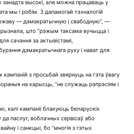
у занадта высокі, але можна працаваць у
та мы і робім. З дапамогай тэхналогій
ржаву — дэмакратычную і свабодную”, —
 прызнала, што “рэжым таксама вучыцца і
ля сачэння за актывістамі,
урэння дэмакратычнага руху і нават для
 кампаній з просьбай звярнуць на гэта ўвагу
твораныя на карысць, “не служаць рэпрэсіям і
, калі кампаніі блакуюць беларускіх
 да паслуг, воблачных сервісаў або
вайну і санкцыі, бо “многія з гэтых