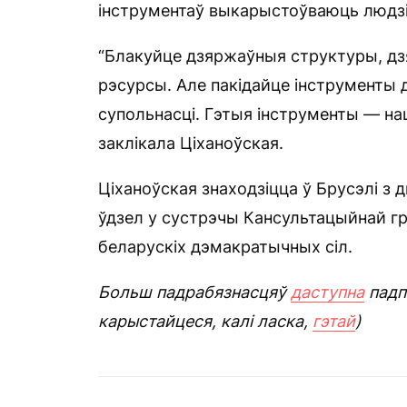
інструментаў выкарыстоўваюць людзі
“Блакуйце дзяржаўныя структуры, дзя
рэсурсы. Але пакідайце інструменты
супольнасці. Гэтыя інструменты — на
заклікала Ціханоўская.
Ціханоўская знаходзіцца ў Брусэлі з д
ўдзел у сустрэчы Кансультацыйнай гр
беларускіх дэмакратычных сіл.
Больш падрабязнасцяў
даступна
падп
карыстайцеся, калі ласка,
гэтай
)