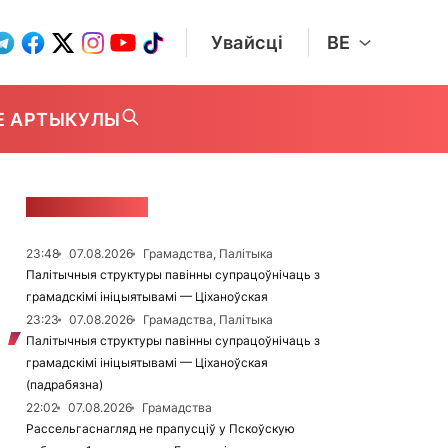
Увайсці
BE
Е АРТЫКУЛЫ
СТУЖКА НАВІН
23:48
07.08.2026
Грамадства, Палітыка
Палітычныя структуры павінны супрацоўнічаць з
грамадскімі ініцыятывамі — Ціханоўская
23:23
07.08.2026
Грамадства, Палітыка
Палітычныя структуры павінны супрацоўнічаць з
грамадскімі ініцыятывамі — Ціханоўская
(падрабязна)
22:02
07.08.2026
Грамадства
Рассельгаснагляд не прапусціў у Пскоўскую