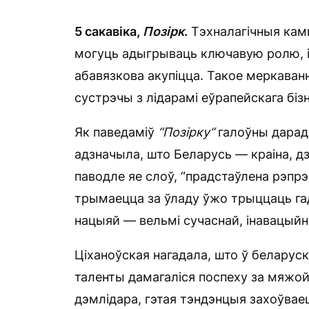
5 сакавіка,
П
о
зірк
.
Тэхналагічныя кампа
могуць адыгрываць ключавую ролю, і 
абавязкова акупіцца. Такое меркаван
сустрэчы з лідарамі еўрапейскага бізн
Як паведаміў
“П
о
зірку“
галоўны дарад
адзначыла, што Беларусь — краіна, дз
паводле яе слоў, “прадстаўлена рэпр
трымаецца за ўладу ўжо трыццаць гад
нацыяй — вельмі сучаснай, інавацыйна
Ціханоўская нагадала, што ў беларуск
таленты дамагаліся поспеху за мяжой,
дэмлідара, гэтая тэндэнцыя захоўваец