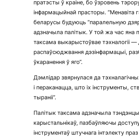
пратэсты ў краіне, бо ўзровень тэрор
інфармацыйнай прасторы. “Менавіта гэ
беларусы будуюць “паралельную дзя
адзначыла палітык. У той жа час яна
таксама выкарыстоўвае тэхналогіі — д
распаўсюджвання дэзінфармацыі, разб
ўкаранення ў яго“.
Дэмлідар звярнулася да тэхналагічных
і пераканацца, што іх інструменты, с
тыраніі“.
Палітык таксама адзначыла тэндэнцыю
карыстальнікаў, пазбаўляючы доступу
інструментаў штучнага інтэлекту праз 