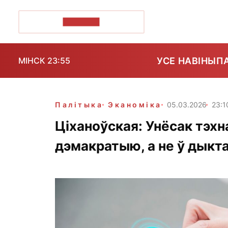
ПОЗІРК+
УСЕ НАВІНЫ
П
МІНСК 23:55
Палітыка
Эканоміка
05.03.2026
23:1
Ціханоўская: Унёсак тэхн
дэмакратыю, а не ў дыкт