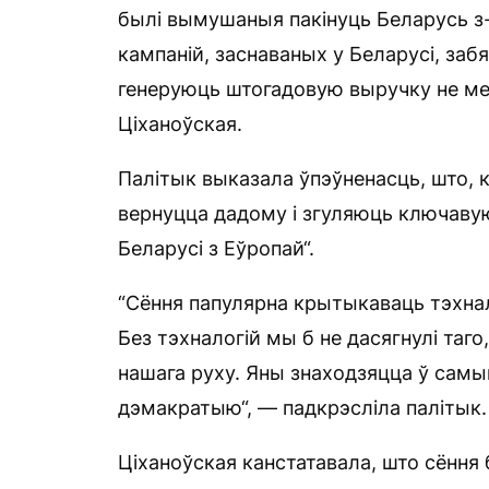
былі вымушаныя пакінуць Беларусь з
кампаній, заснаваных у Беларусі, заб
генеруюць штогадовую выручку не ме
Ціханоўская.
Палітык выказала ўпэўненасць, што, к
вернуцца дадому і згуляюць ключавую 
Беларусі з Еўропай“.
“Сёння папулярна крытыкаваць тэхнал
Без тэхналогій мы б не дасягнулі таго
нашага руху. Яны знаходзяцца ў самы
дэмакратыю“, — падкрэсліла палітык.
Ціханоўская канстатавала, што сёння