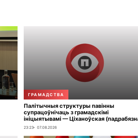
ГРАМАДСТВА
Палітычныя структуры павінны
супрацоўнічаць з грамадскімі
ініцыятывамі — Ціханоўская (падрабязн
23:23
07.08.2026