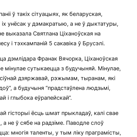
ніі ў такіх сітуацыях, як беларуская,
іх унёсак у дэмакратыю, а не ў дыктатуры,
не выказала Святлана Ціханоўская на
есу і тэхкампаній 5 сакавіка ў Брусэлі.
ца дэмлідара Франак Вячорка, Ціханоўская
е мінулае сутыкаецца з будучыняй. Мінулае,
эсіўнай дзяржавай, рэжымам, тыранам, які
оў“, а будучыня “прадстаўлена людзьмі,
й і глыбока еўрапейскай“.
ай гісторыі ёсць шмат прыкладаў, калі свае
 а не ў сябе на радзіме. Паводле слоў
ца: многія таленты, у тым ліку праграмісты,