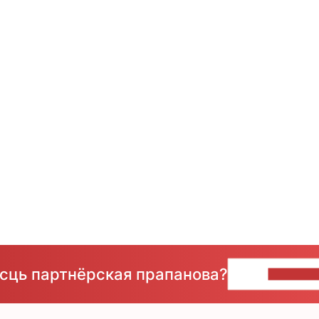
ёсць партнёрская прапанова?
НАПІШЫ