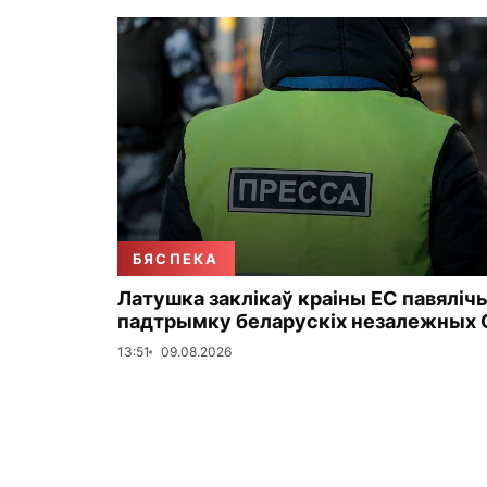
БЯСПЕКА
Латушка заклікаў краіны ЕС павяліч
падтрымку беларускіх незалежных 
13:51
09.08.2026