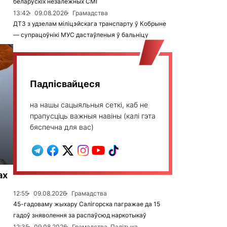
беларускіх незалежных СМІ
13:42
09.08.2026
Грамадства
ДТЗ з удзелам міліцэйскага транспарту ў Кобрыне
— супрацоўнікі МУС дастаўленыя ў бальніцу
Падпісвайцеся
на нашы сацыяльныя сеткі, каб не
прапусціць важныя навіны (калі гэта
бяспечна для вас)
ах
12:55
09.08.2026
Грамадства
45-гадоваму жыхару Салігорска пагражае да 15
гадоў зняволення за распаўсюд наркотыкаў
12:35
09.08.2026
Грамадства, Палітыка