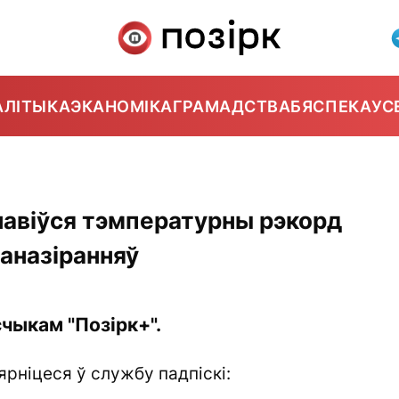
АЛІТЫКА
ЭКАНОМІКА
ГРАМАДСТВА
БЯСПЕКА
УС
бнавіўся тэмпературны рэкорд
эаназіранняў
чыкам "Позірк+".
ярніцеся ў службу падпіскі: