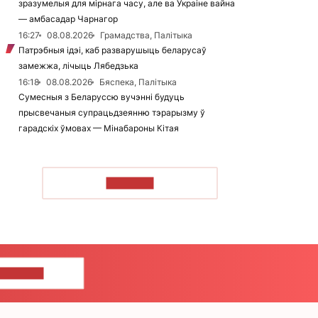
зразумелыя для мірнага часу, але ва Украіне вайна
— амбасадар Чарнагор
16:27
08.08.2026
Грамадства, Палітыка
Патрэбныя ідэі, каб разварушыць беларусаў
замежжа, лічыць Лябедзька
16:18
08.08.2026
Бяспека, Палітыка
Сумесныя з Беларуссю вучэнні будуць
прысвечаныя супрацьдзеянню тэрарызму ў
гарадскіх ўмовах — Мінабароны Кітая
ЧЫТАЦЬ
ЦЕ НАМ