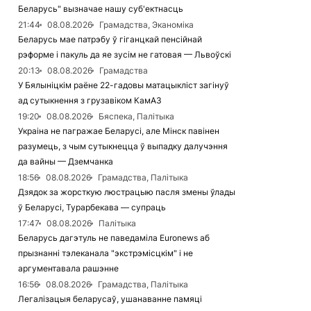
Беларусь" вызначае нашу суб'ектнасць
21:44
08.08.2026
Грамадства, Эканоміка
Беларусь мае патрэбу ў гіганцкай пенсійнай
рэформе і пакуль да яе зусім не гатовая — Львоўскі
20:13
08.08.2026
Грамадства
У Бялыніцкім раёне 22-гадовы матацыкліст загінуў
ад сутыкнення з грузавіком КамАЗ
19:20
08.08.2026
Бяспека, Палітыка
Украіна не пагражае Беларусі, але Мінск павінен
разумець, з чым сутыкнецца ў выпадку далучэння
да вайны — Дземчанка
18:56
08.08.2026
Грамадства, Палітыка
Дзядок за жорсткую люстрацыю пасля змены ўлады
ў Беларусі, Турарбекава — супраць
17:47
08.08.2026
Палітыка
Беларусь дагэтуль не паведаміла Euronews аб
прызнанні тэлеканала "экстрэмісцкім" і не
аргументавала рашэнне
16:56
08.08.2026
Грамадства, Палітыка
Легалізацыя беларусаў, ушанаванне памяці