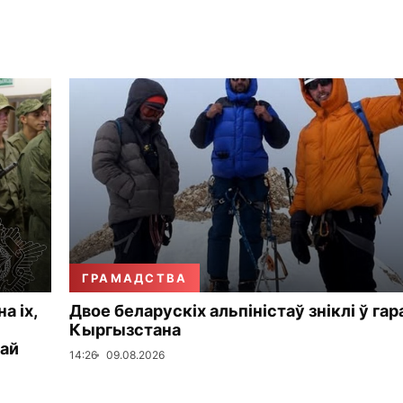
ГРАМАДСТВА
а іх,
Двое беларускіх альпіністаў зніклі ў гар
Кыргызстана
кай
14:26
09.08.2026