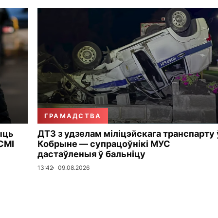
ГРАМАДСТВА
ыць
ДТЗ з удзелам міліцэйскага транспарту 
СМІ
Кобрыне — супрацоўнікі МУС
дастаўленыя ў бальніцу
13:42
09.08.2026