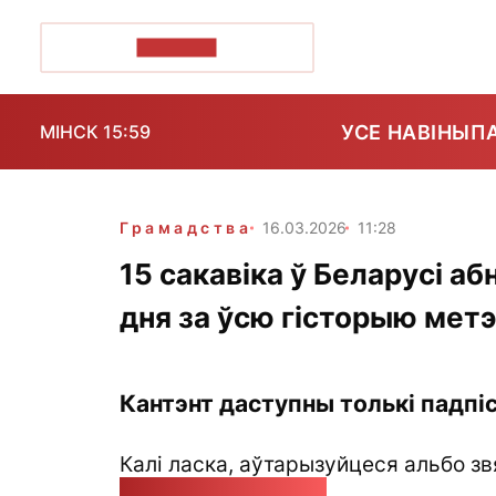
ПОЗІРК+
УСЕ НАВІНЫ
П
МІНСК 15:59
Грамадства
16.03.2026
11:28
15 сакавіка ў Беларусі а
дня за ўсю гісторыю мет
Кантэнт даступны толькі падпіс
Калі ласка, аўтарызуйцеся альбо зв
pozirk@pozirk.online