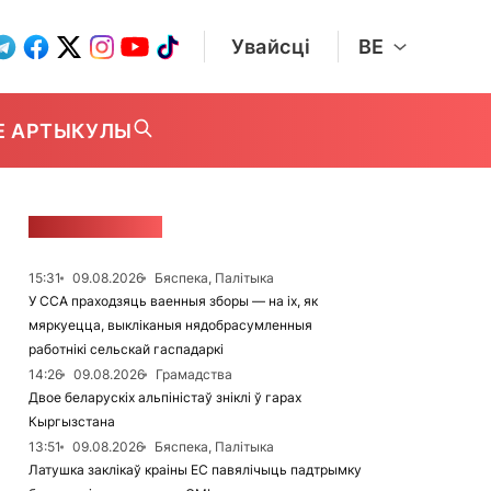
Увайсці
BE
Е АРТЫКУЛЫ
СТУЖКА НАВІН
15:31
09.08.2026
Бяспека, Палітыка
У ССА праходзяць ваенныя зборы — на іх, як
мяркуецца, выкліканыя нядобрасумленныя
работнікі сельскай гаспадаркі
14:26
09.08.2026
Грамадства
Двое беларускіх альпіністаў зніклі ў гарах
Кыргызстана
13:51
09.08.2026
Бяспека, Палітыка
Латушка заклікаў краіны ЕС павялічыць падтрымку