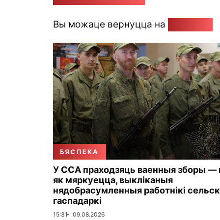
Вы можаце вернуцца на
Галоўную
БЯСПЕКА
У ССА праходзяць ваенныя зборы — н
як мяркуецца, выкліканыя
нядобрасумленныя работнікі сельс
гаспадаркі
15:31
09.08.2026