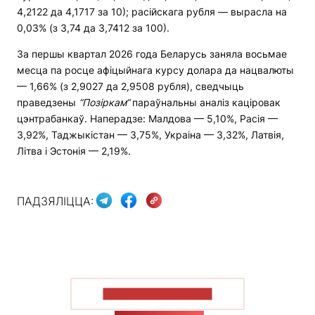
4,2122 да 4,1717 за 10); расійскага рубля — вырасла на
0,03% (з 3,74 да 3,7412 за 100).
За першы квартал 2026 года Беларусь заняла восьмае
месца па росце афіцыйнага курсу долара да нацвалюты
— 1,66% (з 2,9027 да 2,9508 рубля), сведчыць
праведзены
“
П
о
зіркам
“
параўнальны аналіз каціровак
цэнтрабанкаў. Наперадзе: Малдова — 5,10%, Расія —
3,92%, Таджыкістан — 3,75%, Украіна — 3,32%, Латвія,
Літва і Эстонія — 2,19%.
ПАДЗЯЛІЦЦА:
ПАКАЗАЦЬ БОЛЬШ