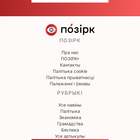
ПОЗІРК
Пра нас
ПОЗІРК+
Кантакты
Палітыка cookie
Палітыка прыватнасці
Палажэнні і ўмовы
РУБРЫКІ
Усе навіны
Палітыка
Эканоміка
Грамадства
Бяспека
Усе артыкулы