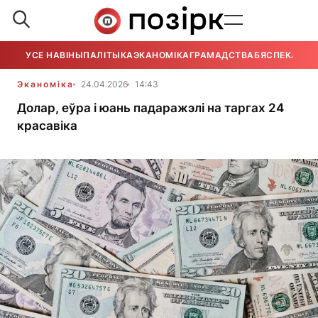
УСЕ НАВІНЫ
ПАЛІТЫКА
ЭКАНОМІКА
ГРАМАДСТВА
БЯСПЕКА
УСЕ
Эканоміка
24.04.2026
14:43
Долар, еўра і юань падаражэлі на таргах 24
красавіка