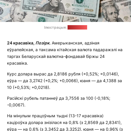
Ілюстрацыя:
pexels.com
24 красавіка,
Позірк
.
Амерыканская, адзіная
еўрапейская, а таксама кітайская валюта падаражэлі на
таргах Беларускай валютна-фондавай біржы 24
красавіка.
Курс долара вырас да 2,8186 рубля (+0,52%; +0,0146),
еўра — да 3,2742 (+0,2%; +0,0066), юаня — да 4,1388 за
10 (+0,53%; +0,0218).
Расійскі рубель патаннеў да 3,7556 за 100 (-0,18%;
-0,0067).
На мінулым працоўным тыдні (13-17 красавіка)
каціроўка долара знізілася на 0,8% (з 2,8569 да 2,8341),
еўра — на 0,6% (з 3,3452 да 3,3252), юаня — на 0,96% (з