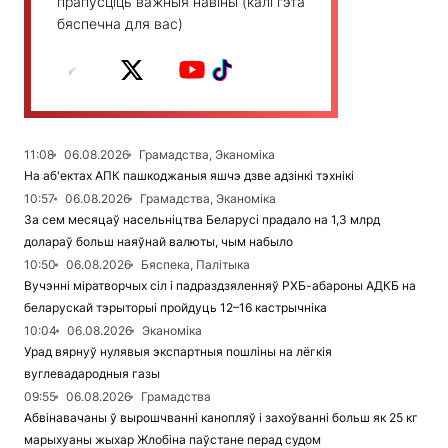
прапусціць важныя навіны (калі гэта
бяспечна для вас)
11:08
06.08.2026
Грамадства, Эканоміка
На аб'ектах АПК пашкоджаныя яшчэ дзве адзінкі тэхнікі
10:57
06.08.2026
Грамадства, Эканоміка
За сем месяцаў насельніцтва Беларусі прадало на 1,3 млрд
долараў больш наяўнай валюты, чым набыло
10:50
06.08.2026
Бяспека, Палітыка
Вучэнні міратворчых сіл і падраздзяленняў РХБ-абароны АДКБ на
беларускай тэрыторыі пройдуць 12–16 кастрычніка
10:04
06.08.2026
Эканоміка
Урад вярнуў нулявыя экспартныя пошліны на лёгкія
вуглевадародныя газы
09:55
06.08.2026
Грамадства
Абвінавачаны ў вырошчванні канопляў і захоўванні больш як 25 кг
марыхуаны жыхар Жлобіна паўстане перад судом