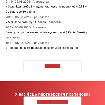
21:15
05.08.2026
Грамадства
У бальніцы памёр 8-гадовы хлопчык, які пацярпеў у ДТЗ у
Светлагорскім раёне
20:51
05.08.2026
Грамадства
У Магілёве патануў 14-гадовы падлетак
20:11
05.08.2026
Эканоміка
Беларусь працягвае нарошчваць пастаўкі ў Расію бензіну і
дызпаліва
19:37
05.08.2026
Грамадства
З 1 верасня на 5% падаражэе школьнае харчаванне
ЧЫТАЦЬ
У вас ёсць партнёрская прапанова?
НАПІШЫЦЕ НАМ