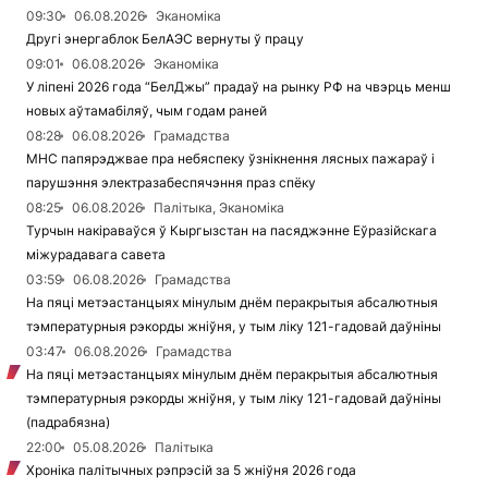
09:30
06.08.2026
Эканоміка
Другі энергаблок БелАЭС вернуты ў працу
09:01
06.08.2026
Эканоміка
У ліпені 2026 года “БелДжы” прадаў на рынку РФ на чвэрць менш
новых аўтамабіляў, чым годам раней
08:28
06.08.2026
Грамадства
МНС папярэджвае пра небяспеку ўзнікнення лясных пажараў і
парушэння электразабеспячэння праз спёку
08:25
06.08.2026
Палітыка, Эканоміка
Турчын накіраваўся ў Кыргызстан на пасяджэнне Еўразійскага
міжурадавага савета
03:59
06.08.2026
Грамадства
На пяці метэастанцыях мінулым днём перакрытыя абсалютныя
тэмпературныя рэкорды жніўня, у тым ліку 121-гадовай даўніны
03:47
06.08.2026
Грамадства
На пяці метэастанцыях мінулым днём перакрытыя абсалютныя
тэмпературныя рэкорды жніўня, у тым ліку 121-гадовай даўніны
(падрабязна)
22:00
05.08.2026
Палітыка
Хроніка палітычных рэпрэсій за 5 жніўня 2026 года