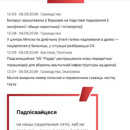
СТУЖКА НАВІН
12:42
06.08.2026
Грамадства
Беларус арыштаваны ў Варшаве на падставе падазрэння ў
захоўванні і збыце наркотыкаў і псіхатропаў
12:38
06.08.2026
Грамадства
У цэнтры Мінска на дзяўчыну ўпалі галіны надламанага дрэва —
пацярпелая ў бальніцы, у сітуацыі разбіраецца СК
12:35
06.08.2026
Бяспека, Палітыка
Падсанкцыйнае "КБ "Радар" распрацавала новы перадатчык
перашкодаў для абароны крытычнай інфраструктуры ад дронаў
12:31
06.08.2026
Грамадства, Эканоміка
Мытня выкрыла намер польскага перавозчыка схаваць частку
грузу
Падпісвайцеся
на нашы сацыяльныя сеткі, каб не