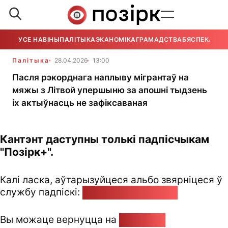
УСЕ НАВІНЫ
ПАЛІТЫКА
ЭКАНОМІКА
ГРАМАДСТВА
БЯСПЕКА
УСЕ
Палітыка
28.04.2026
13:00
Пасля рэкорднага наплыву мігрантаў на
мяжы з Літвой упершыню за апошні тыдзень
іх актыўнасць не зафіксаваная
Кантэнт даступны толькі падпісчыкам
"Позірк+".
Калі ласка, аўтарызуйцеся альбо звярніцеся ў
службу падпіскі:
pozirk@pozirk.online
Вы можаце вернуцца на
Галоўную