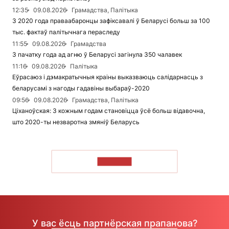
12:35
09.08.2026
Грамадства, Палітыка
З 2020 года праваабаронцы зафіксавалі ў Беларусі больш за 100
тыс. фактаў палітычнага пераследу
11:55
09.08.2026
Грамадства
З пачатку года ад агню ў Беларусі загінула 350 чалавек
11:16
09.08.2026
Палітыка
Еўрасаюз і дэмакратычныя краіны выказваюць салідарнасць з
беларусамі з нагоды гадавіны выбараў-2020
09:56
09.08.2026
Грамадства, Палітыка
Ціханоўская: З кожным годам становіцца ўсё больш відавочна,
што 2020-ты незваротна змяніў Беларусь
ЧЫТАЦЬ
У вас ёсць партнёрская прапанова?