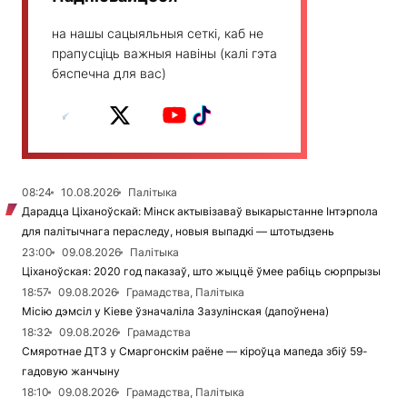
на нашы сацыяльныя сеткі, каб не
прапусціць важныя навіны (калі гэта
бяспечна для вас)
08:24
10.08.2026
Палітыка
Дарадца Ціханоўскай: Мінск актывізаваў выкарыстанне Інтэрпола
для палітычнага пераследу, новыя выпадкі — штотыдзень
23:00
09.08.2026
Палітыка
Ціханоўская: 2020 год паказаў, што жыццё ўмее рабіць сюрпрызы
18:57
09.08.2026
Грамадства, Палітыка
Місію дэмсіл у Кіеве ўзначаліла Зазулінская (дапоўнена)
18:32
09.08.2026
Грамадства
Смяротнае ДТЗ у Смаргонскім раёне — кіроўца мапеда збіў 59-
гадовую жанчыну
18:10
09.08.2026
Грамадства, Палітыка