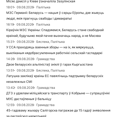
Місію дэмсіл у Кіеве ўзначаліла Зазулінская
18:01
09.08.2026
Палітыка
МЗС Германіі: Беларусь — нацыя ў сэрцы Еўропы, дзе жывуць
людзі, якія прагнуць свабоды і дэмакратыі
16:19
09.08.2026
Палітыка
Кіраўнік МЗС Украіны: Спадзяемся, Беларусь стане свабоднай
краінай, будучыню якой пачне вызначаць народ, а не Масква
15:31
09.08.2026
Бяспека, Палітыка
У ССА праходзяць ваенныя зборы — на іх, як мяркуецца,
выкліканыя нядобрасумленныя работнікі сельскай гаспадаркі
14:26
09.08.2026
Грамадства
Двое беларускіх альпіністаў зніклі ў гарах Кыргызстана
13:51
09.08.2026
Бяспека, Палітыка
Латушка заклікаў краіны ЕС павялічыць падтрымку беларускіх
незалежных СМІ
13:42
09.08.2026
Грамадства
ДТЗ з удзелам міліцэйскага транспарту ў Кобрыне — супрацоўнікі
МУС дастаўленыя ў бальніцу
12:55
09.08.2026
Грамадства
45-гадоваму жыхару Салігорска пагражае да 15 гадоў зняволення
за распаўсюд наркотыкаў