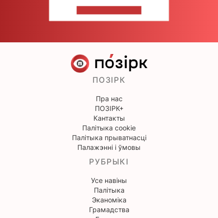
НАПІШЫЦЕ НАМ
ПОЗІРК
Пра нас
ПОЗІРК+
Кантакты
Палітыка cookie
Палітыка прыватнасці
Палажэнні і ўмовы
РУБРЫКІ
Усе навіны
Палітыка
Эканоміка
Грамадства