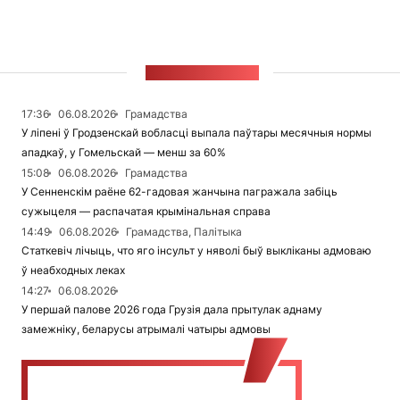
СТУЖКА НАВІН
17:36
06.08.2026
Грамадства
У ліпені ў Гродзенскай вобласці выпала паўтары месячныя нормы
ападкаў, у Гомельскай — менш за 60%
15:08
06.08.2026
Грамадства
У Сенненскім раёне 62-гадовая жанчына пагражала забіць
сужыцеля — распачатая крымінальная справа
14:49
06.08.2026
Грамадства, Палітыка
Статкевіч лічыць, что яго інсульт у няволі быў выкліканы адмоваю
ў неабходных леках
14:27
06.08.2026
У першай палове 2026 года Грузія дала прытулак аднаму
замежніку, беларусы атрымалі чатыры адмовы