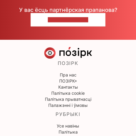
У вас ёсць партнёрская прапанова?
НАПІШЫЦЕ НАМ
ПОЗІРК
Пра нас
ПОЗІРК+
Кантакты
Палітыка cookie
Палітыка прыватнасці
Палажэнні і ўмовы
РУБРЫКІ
Усе навіны
Палітыка