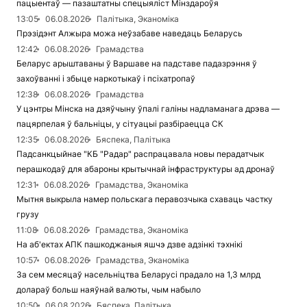
пацыентаў — пазаштатны спецыяліст Мінздароўя
13:05
06.08.2026
Палітыка, Эканоміка
Прэзідэнт Алжыра можа неўзабаве наведаць Беларусь
12:42
06.08.2026
Грамадства
Беларус арыштаваны ў Варшаве на падставе падазрэння ў
захоўванні і збыце наркотыкаў і псіхатропаў
12:38
06.08.2026
Грамадства
У цэнтры Мінска на дзяўчыну ўпалі галіны надламанага дрэва —
пацярпелая ў бальніцы, у сітуацыі разбіраецца СК
12:35
06.08.2026
Бяспека, Палітыка
Падсанкцыйнае "КБ "Радар" распрацавала новы перадатчык
перашкодаў для абароны крытычнай інфраструктуры ад дронаў
12:31
06.08.2026
Грамадства, Эканоміка
Мытня выкрыла намер польскага перавозчыка схаваць частку
грузу
11:08
06.08.2026
Грамадства, Эканоміка
На аб'ектах АПК пашкоджаныя яшчэ дзве адзінкі тэхнікі
10:57
06.08.2026
Грамадства, Эканоміка
За сем месяцаў насельніцтва Беларусі прадало на 1,3 млрд
долараў больш наяўнай валюты, чым набыло
10:50
06.08.2026
Бяспека, Палітыка