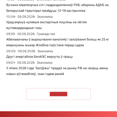
Вучэнні міратворчых сіл і падраздзяленняў РХБ-абароны АДКБ на
беларускай тэрыторыі пройдуць 12–16 кастрычніка
10:04
06.08.2026
Эканоміка
Урад вярнуў нулявыя экспартныя пошліны на лёгкія
вуглевадародныя газы
09:55
06.08.2026
Грамадства
Абвінавачаны ў вырошчванні канопляў і захоўванні больш як 25 кг
марыхуаны жыхар Жлобіна паўстане перад судом
09:30
06.08.2026
Эканоміка
Другі энергаблок БелАЭС вернуты ў працу
09:01
06.08.2026
Эканоміка
У ліпені 2026 года “БелДжы” прадаў на рынку РФ на чвэрць менш
новых аўтамабіляў, чым годам раней
ЧЫТАЦЬ