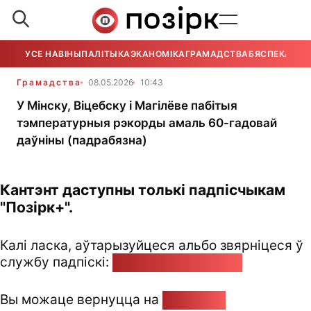
УСЕ НАВІНЫ
ПАЛІТЫКА
ЭКАНОМІКА
ГРАМАДСТВА
БЯСПЕКА
УСЕ
Грамадства
08.05.2026
10:43
У Мінску, Віцебску і Магілёве пабітыя
тэмпературныя рэкорды амаль 60-гадовай
даўніны (падрабязна)
Кантэнт даступны толькі падпісчыкам
"Позірк+".
Калі ласка, аўтарызуйцеся альбо звярніцеся ў
службу падпіскі:
pozirk@pozirk.online
Вы можаце вернуцца на
Галоўную