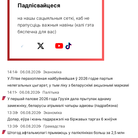
Падпісвайцеся
на нашы сацыяльныя сеткі, каб не
прапусціць важныя навіны (калі гэта
бяспечна для вас)
14:14
06.08.2026
Эканоміка
У Літве перахопленая найбуйнейшая ў 2026 годзе партыя
нелегальных цыгарэт, у тым ліку з беларускімі акцызнымі маркамі
14:11
06.08.2026
Палітыка
У першай палове 2026 года Грузія дала прытулак аднаму
замежніку, беларусы атрымалі чатыры адмовы (падрабязна)
13:38
06.08.2026
Эканоміка
Долар, еўра і юань падаражэлі на біржавых таргах 6 жніўня
13:36
06.08.2026
Грамадства
Штогод афтальмолагі прымаюць у паліклініках больш за 2,5 млн