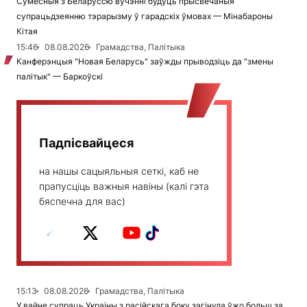
Сумесныя з Беларуссю вучэнні будуць прысвечаныя
супрацьдзеянню тэрарызму ў гарадскіх ўмовах — Мінабароны
Кітая
15:46
08.08.2026
Грамадства, Палітыка
Канферэнцыя "Новая Беларусь" заўжды прыводзіць да "змены
палітык" — Баркоўскі
Падпісвайцеся
на нашы сацыяльныя сеткі, каб не
прапусціць важныя навіны (калі гэта
бяспечна для вас)
15:13
08.08.2026
Грамадства, Палітыка
У вайне супраць Украіны з расійскага боку загінула ўжо больш за