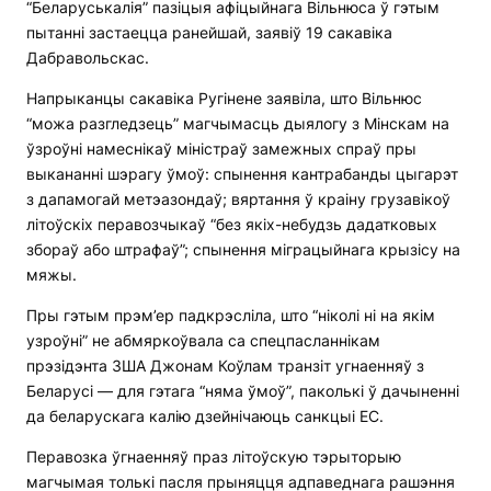
“Беларуськалія” пазіцыя афіцыйнага Вільнюса ў гэтым
пытанні застаецца ранейшай, заявіў 19 сакавіка
Дабравольскас.
Напрыканцы сакавіка Ругінене заявіла, што Вільнюс
“можа разгледзець” магчымасць дыялогу з Мінскам на
ўзроўні намеснікаў міністраў замежных спраў пры
выкананні шэрагу ўмоў: спынення кантрабанды цыгарэт
з дапамогай метэазондаў; вяртання ў краіну грузавікоў
літоўскіх перавозчыкаў “без якіх-небудзь дадатковых
збораў або штрафаў”; спынення міграцыйнага крызісу на
мяжы.
Пры гэтым прэм’ер падкрэсліла, што “ніколі ні на якім
узроўні” не абмяркоўвала са спецпасланнікам
прэзідэнта ЗША Джонам Коўлам транзіт угнаенняў з
Беларусі — для гэтага “няма ўмоў”, паколькі ў дачыненні
да беларускага калію дзейнічаюць санкцыі ЕС.
Перавозка ўгнаенняў праз літоўскую тэрыторыю
магчымая толькі пасля прыняцця адпаведнага рашэння