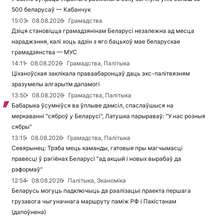
500 беларусаў — Кабанчук
15:03
08.08.2026
Грамадства
Дзіця становіцца грамадзянінам Беларусі незалежна ад месца
нараджэння, калі хоць адзін з яго бацькоў мае беларускае
грамадзянства — МУС
14:11
08.08.2026
Грамадства, Палітыка
Ціханоўская заклікала праваабаронцаў даць экс-палітвязням
зразумелы алгарытм дапамогі
13:50
08.08.2026
Грамадства, Палітыка
Бабарыка ўсумніўся ва ўплыве дэмсіл, спаслаўшыся на
меркаванні "сяброў у Беларусі", Латушка парыраваў: "У нас розныя
сябры"
13:15
08.08.2026
Грамадства, Палітыка
Севярынец: Трэба мець каманды, гатовыя пры магчымасці
правесці ў рэгіёнах Беларусі "ад акцый і новых вырабаў да
рэформаў"
12:54
08.08.2026
Палітыка, Эканоміка
Беларусь могуць падключыць да рэалізацыі праекта першага
грузавога чыгуначнага маршруту паміж РФ і Пакістанам
(дапоўнена)