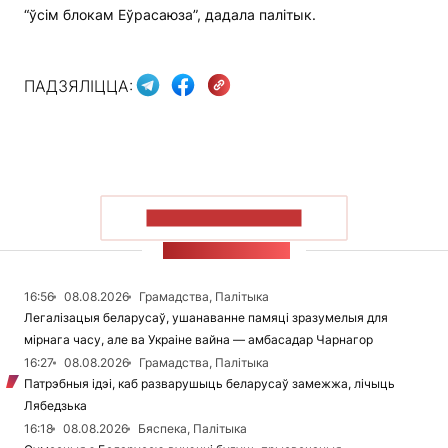
“ўсім блокам Еўрасаюза”, дадала палітык.
ПАДЗЯЛІЦЦА:
ПАКАЗАЦЬ БОЛЬШ
СТУЖКА НАВІН
16:56
08.08.2026
Грамадства, Палітыка
Легалізацыя беларусаў, ушанаванне памяці зразумелыя для
мірнага часу, але ва Украіне вайна — амбасадар Чарнагор
16:27
08.08.2026
Грамадства, Палітыка
Патрэбныя ідэі, каб разварушыць беларусаў замежжа, лічыць
Лябедзька
16:18
08.08.2026
Бяспека, Палітыка