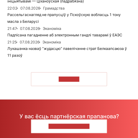
ініцыятывамі — Ціханоўская (падрабязна)
22:02
07.08.2026
Грамадства
Рассельгаснагляд не прапусціў у Пскоўскую вобласць 1 тону
масла з Беларусі
21:47
07.08.2026
Эканоміка
Падпісана пагадненне аб электронным гандлі таварамі ў ЕАЭС
21:25
07.08.2026
Эканоміка
Лукашэнка назваў “жудасцю” павелічэнне страт Белкаапсаюза ў
11 разоў
ЧЫТАЦЬ
У вас ёсць партнёрская прапанова?
НАПІШЫЦЕ НАМ