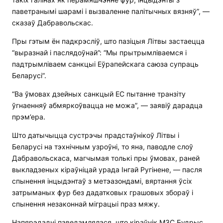
паветранымі шарамі і вызваленне палітычных вязняў”, —
сказаў Дабравольскас.
Пры гэтым ён падкрэсліў, што пазіцыя Літвы застаецца
“выразнай і паслядоўнай”: “Мы прытрымліваемся і
падтрымліваем санкцыі Еўрапейскага саюза супраць
Беларусі”.
“Ва ўмовах дзейных санкцый ЕС пытанне транзіту
ўгнаенняў абмяркоўвацца не можа”, — заявіў дарадца
прэм’ера.
Што датычыцца сустрэчы прадстаўнікоў Літвы і
Беларусі на тэхнічным узроўні, то яна, паводле слоў
Дабравольскаса, магчымая толькі пры ўмовах, раней
выкладзеных кіраўніцай урада Інгай Ругінене, — пасля
спынення інцыдэнтаў з метэазондамі, вяртання ўсіх
затрыманых фур без дадатковых грашовых збораў і
спынення незаконнай міграцыі праз мяжу.
Напярэдадні паведамлялася, што кіраўнік МЗС Будрыс