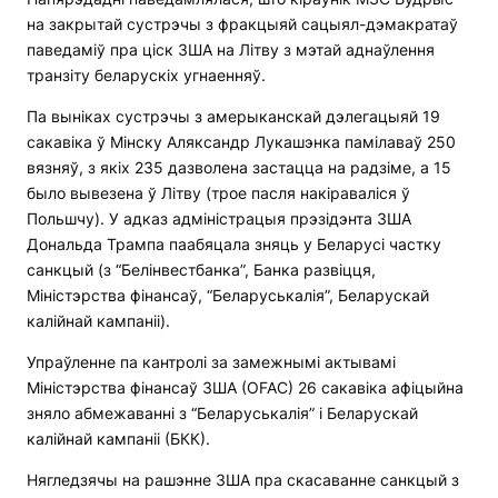
на закрытай сустрэчы з фракцыяй сацыял-дэмакратаў
паведаміў пра ціск ЗША на Літву з мэтай аднаўлення
транзіту беларускіх угнаенняў.
Па выніках сустрэчы з амерыканскай дэлегацыяй 19
сакавіка ў Мінску Аляксандр Лукашэнка памілаваў 250
вязняў, з якіх 235 дазволена застацца на радзіме, а 15
было вывезена ў Літву (трое пасля накіраваліся ў
Польшчу). У адказ адміністрацыя прэзідэнта ЗША
Дональда Трампа паабяцала зняць у Беларусі частку
санкцый (з “Белінвестбанка”, Банка развіцця,
Міністэрства фінансаў, “Беларуськалія”, Беларускай
калійнай кампаніі).
Упраўленне па кантролі за замежнымі актывамі
Міністэрства фінансаў ЗША (OFAC) 26 сакавіка афіцыйна
зняло абмежаванні з “Беларуськалія” і Беларускай
калійнай кампаніі (БКК).
Нягледзячы на ​​рашэнне ЗША пра скасаванне санкцый з