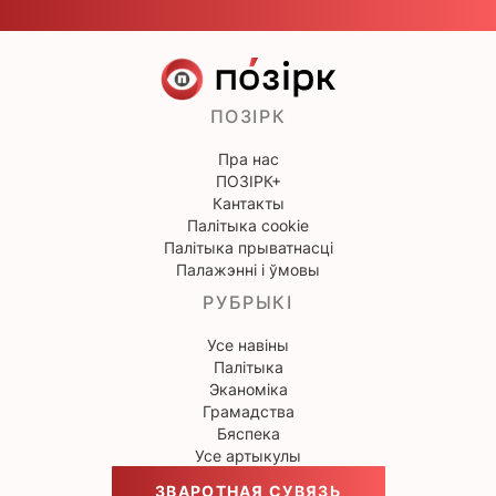
ПОЗІРК
Пра нас
ПОЗІРК+
Кантакты
Палітыка cookie
Палітыка прыватнасці
Палажэнні і ўмовы
РУБРЫКІ
Усе навіны
Палітыка
Эканоміка
Грамадства
Бяспека
Усе артыкулы
ЗВАРОТНАЯ СУВЯЗЬ