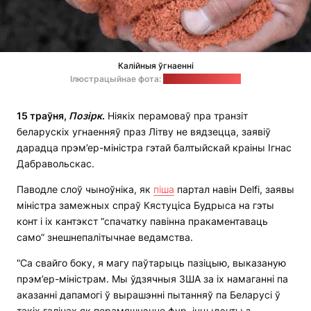
Калійныя ўгнаенні
Ілюстрацыйнае фота:
clearerimages.com
15 траўня,
Позірк
.
Ніякіх перамоваў пра транзіт
беларускіх угнаенняў праз Літву не вядзецца, заявіў
дарадца прэм’ер-міністра гэтай балтыйскай краіны Ігнас
Дабравольскас.
Паводле слоў чыноўніка, як
піша
партал навін Delfi, заявы
міністра замежных спраў Кястуціса Будрыса на гэты
конт і іх кантэкст “спачатку павінна пракаментаваць
само” знешнепалітычнае ведамства.
“Са свайго боку, я магу паўтарыць пазіцыю, выказаную
прэм’ер-міністрам. Мы ўдзячныя ЗША за іх намаганні па
аказанні дапамогі ў вырашэнні пытанняў па Беларусі ў
такіх галінах як перамяшчэнне фур, інцыдэнты з