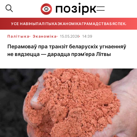
УСЕ НАВІНЫ
ПАЛІТЫКА
ЭКАНОМІКА
ГРАМАДСТВА
БЯСПЕКА
УСЕ
Палітыка
Эканоміка
15.05.2026
14:39
Перамоваў пра транзіт беларускіх угнаенняў
не вядзецца — дарадца прэм’ера Літвы