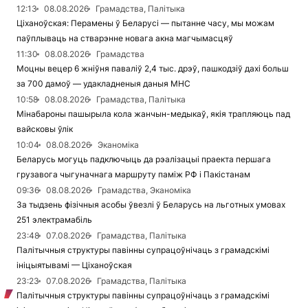
12:13
08.08.2026
Грамадства, Палітыка
Ціханоўская: Перамены ў Беларусі — пытанне часу, мы можам
паўплываць на стварэнне новага акна магчымасцяў
11:30
08.08.2026
Грамадства
Моцны вецер 6 жніўня паваліў 2,4 тыс. дрэў, пашкодзіў дахі больш
за 700 дамоў — удакладненыя даныя МНС
10:58
08.08.2026
Грамадства, Палітыка
Мінабароны пашырыла кола жанчын-медыкаў, якія трапляюць пад
вайсковы ўлік
10:04
08.08.2026
Эканоміка
Беларусь могуць падключыць да рэалізацыі праекта першага
грузавога чыгуначнага маршруту паміж РФ і Пакістанам
09:36
08.08.2026
Грамадства, Эканоміка
За тыдзень фізічныя асобы ўвезлі ў Беларусь на льготных умовах
251 электрамабіль
23:48
07.08.2026
Грамадства, Палітыка
Палітычныя структуры павінны супрацоўнічаць з грамадскімі
ініцыятывамі — Ціханоўская
23:23
07.08.2026
Грамадства, Палітыка
Палітычныя структуры павінны супрацоўнічаць з грамадскімі