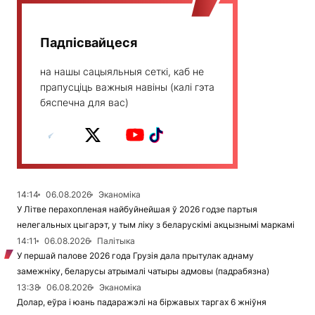
Падпісвайцеся
на нашы сацыяльныя сеткі, каб не
прапусціць важныя навіны (калі гэта
бяспечна для вас)
14:14
06.08.2026
Эканоміка
У Літве перахопленая найбуйнейшая ў 2026 годзе партыя
нелегальных цыгарэт, у тым ліку з беларускімі акцызнымі маркамі
14:11
06.08.2026
Палітыка
У першай палове 2026 года Грузія дала прытулак аднаму
замежніку, беларусы атрымалі чатыры адмовы (падрабязна)
13:38
06.08.2026
Эканоміка
Долар, еўра і юань падаражэлі на біржавых таргах 6 жніўня