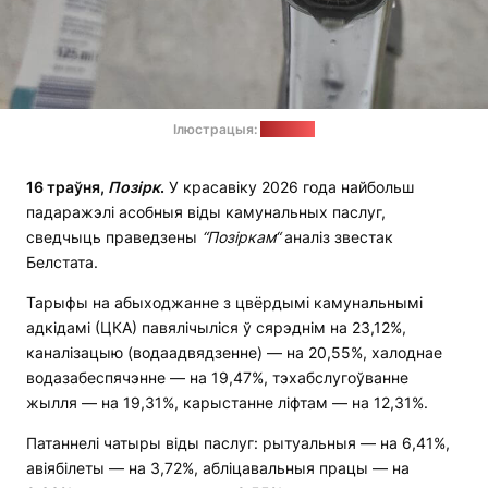
Ілюстрацыя:
"Позірк"
16
траўня
,
П
о
з
і
рк
.
У красавіку 2026 года найбольш
падаражэлі асобныя віды камунальных паслуг,
сведчыць праведзены
“
П
о
зіркам
“
аналіз звестак
Белстата.
Тарыфы на абыходжанне з цвёрдымі камунальнымі
адкідамі (ЦКА) павялічыліся ў сярэднім на 23,12%,
каналізацыю (водаадвядзенне) — на 20,55%, халоднае
водазабеспячэнне — на 19,47%, тэхабслугоўванне
жылля — на 19,31%, карыстанне ліфтам — на 12,31%.
Патаннелі чатыры віды паслуг: рытуальныя — на 6,41%,
авіябілеты — на 3,72%, абліцавальныя працы — на