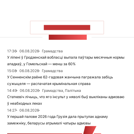
ПАКАЗАЦЬ БОЛЬШ
СТУЖКА НАВІН
17:36
06.08.2026
Грамадства
У ліпені ў Гродзенскай вобласці выпала паўтары месячныя нормы
ападкаў, у Гомельскай — менш за 60%
15:08
06.08.2026
Грамадства
У Сенненскім раёне 62-гадовая жанчына пагражала забіць
сужыцеля — распачатая крымінальная справа
14:49
06.08.2026
Грамадства, Палітыка
Статкевіч лічыць, что яго інсульт у няволі быў выкліканы адмоваю
ў неабходных леках
14:27
06.08.2026
У першай палове 2026 года Грузія дала прытулак аднаму
замежніку, беларусы атрымалі чатыры адмовы