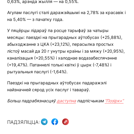
0,63%, арэнда жылля — на 0,55%.
Агулам паслугі сталі даражэйшымі на 2,78% за красавік і
на 5,40% — з пачатку года.
У пяцёрцы лідараў па росце тарыфаў за чатыры
месяцы: паездкі на прыгарадных аўтобусах (+25,88%),
абыходжанне з ЦКА (+23,12%), перасылка простых
лістоў масай да 20 г унутры краіны і за мяжу (+20,95%),
каналізацыя (+20,55%) і халоднае водазабеспячэнне
(+19,47%). Патаннелі толькі квіткі ў цырк (-7,48%) і
рытуальныя паслугі (-1,64%).
Паездкі на прыгарадных аўтобусах падаражэлі
найзначней сярод усіх паслуг і тавараў.
Больш падрабязнасцяў
даступна
падпісчыкам
“Позірк+”
ПАДЗЯЛІЦЦА: