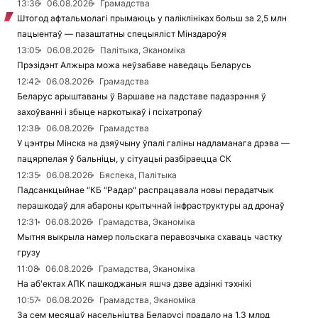
13:36
06.08.2026
Грамадства
Штогод афтальмолагі прымаюць у паліклініках больш за 2,5 млн
пацыентаў — пазаштатны спецыяліст Мінздароўя
13:05
06.08.2026
Палітыка, Эканоміка
Прэзідэнт Алжыра можа неўзабаве наведаць Беларусь
12:42
06.08.2026
Грамадства
Беларус арыштаваны ў Варшаве на падставе падазрэння ў
захоўванні і збыце наркотыкаў і псіхатропаў
12:38
06.08.2026
Грамадства
У цэнтры Мінска на дзяўчыну ўпалі галіны надламанага дрэва —
пацярпелая ў бальніцы, у сітуацыі разбіраецца СК
12:35
06.08.2026
Бяспека, Палітыка
Падсанкцыйнае "КБ "Радар" распрацавала новы перадатчык
перашкодаў для абароны крытычнай інфраструктуры ад дронаў
12:31
06.08.2026
Грамадства, Эканоміка
Мытня выкрыла намер польскага перавозчыка схаваць частку
грузу
11:08
06.08.2026
Грамадства, Эканоміка
На аб'ектах АПК пашкоджаныя яшчэ дзве адзінкі тэхнікі
10:57
06.08.2026
Грамадства, Эканоміка
За сем месяцаў насельніцтва Беларусі прадало на 1,3 млрд