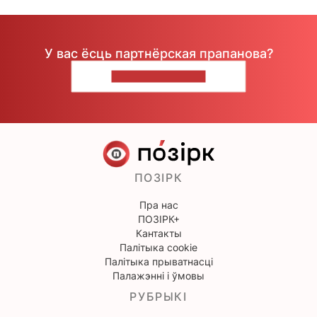
У вас ёсць партнёрская прапанова?
НАПІШЫЦЕ НАМ
ПОЗІРК
Пра нас
ПОЗІРК+
Кантакты
Палітыка cookie
Палітыка прыватнасці
Палажэнні і ўмовы
РУБРЫКІ