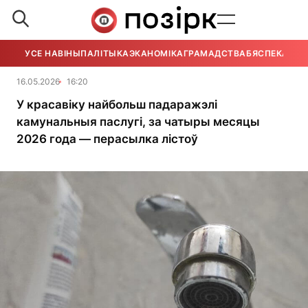
УСЕ НАВІНЫ
ПАЛІТЫКА
ЭКАНОМІКА
ГРАМАДСТВА
БЯСПЕКА
УСЕ
16.05.2026
16:20
У красавіку найбольш падаражэлі
камунальныя паслугі, за чатыры месяцы
2026 года — перасылка лістоў