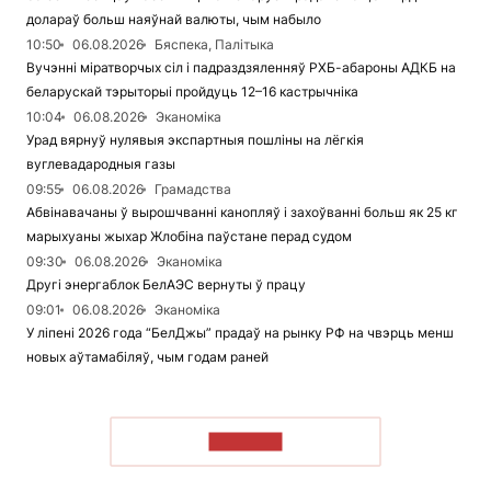
долараў больш наяўнай валюты, чым набыло
10:50
06.08.2026
Бяспека, Палітыка
Вучэнні міратворчых сіл і падраздзяленняў РХБ-абароны АДКБ на
беларускай тэрыторыі пройдуць 12–16 кастрычніка
10:04
06.08.2026
Эканоміка
Урад вярнуў нулявыя экспартныя пошліны на лёгкія
вуглевадародныя газы
09:55
06.08.2026
Грамадства
Абвінавачаны ў вырошчванні канопляў і захоўванні больш як 25 кг
марыхуаны жыхар Жлобіна паўстане перад судом
09:30
06.08.2026
Эканоміка
Другі энергаблок БелАЭС вернуты ў працу
09:01
06.08.2026
Эканоміка
У ліпені 2026 года “БелДжы” прадаў на рынку РФ на чвэрць менш
новых аўтамабіляў, чым годам раней
ЧЫТАЦЬ