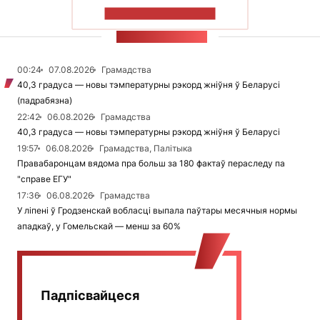
ПАКАЗАЦЬ БОЛЬШ
СТУЖКА НАВІН
00:24
07.08.2026
Грамадства
40,3 градуса — новы тэмпературны рэкорд жніўня ў Беларусі
(падрабязна)
22:42
06.08.2026
Грамадства
40,3 градуса — новы тэмпературны рэкорд жніўня ў Беларусі
19:57
06.08.2026
Грамадства, Палітыка
Правабаронцам вядома пра больш за 180 фактаў пераследу па
"справе ЕГУ"
17:36
06.08.2026
Грамадства
У ліпені ў Гродзенскай вобласці выпала паўтары месячныя нормы
ападкаў, у Гомельскай — менш за 60%
Падпісвайцеся