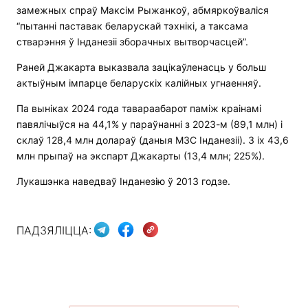
замежных спраў Максім Рыжанкоў, абмяркоўваліся
“пытанні паставак беларускай тэхнікі, а таксама
стварэння ў Інданезіі зборачных вытворчасцей”.
Раней Джакарта выказвала зацікаўленасць у больш
актыўным імпарце беларускіх калійных угнаенняў.
Па выніках 2024 года тавараабарот паміж краінамі
павялічыўся на 44,1% у параўнанні з 2023-м (89,1 млн) і
склаў 128,4 млн долараў (даныя МЗС Інданезіі). З іх 43,6
млн прыпаў на экспарт Джакарты (13,4 млн; 225%).
Лукашэнка наведваў Інданезію ў 2013 годзе.
ПАДЗЯЛІЦЦА: