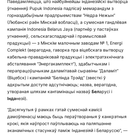
Паведамляецца, што найбуйнейшы інданезійскі вытворца
ўгнаенняў Pupuk Indonesia падпісаў мемарандум з
горназдабыўным прадпрыемствам “Недра Нежын”
(Любанскі раён Мінскай вобласці), а сумесная гандлёвая
кампанія Indonesia Belarus Jaya (партнёр у пастаўках
угнаенняў, сельскагаспадарчай і прамысловай
прадукцыі) — з Мінскім малочным заводам № 1, Energi
Complekt (верагодна, гаворка пра віцебскага вытворцу
кабельна-правадніковай прадукцыі і электратэхнічнага
абсталявання “Энергакамплект”), здабытчыкам і
перапрацоўшчыкам даламітавай сыравіны “Даламіт”
(Віцебск) і кампаніяй “Белінда Трэйд” (звесткі ў
адкрытым доступе адсутнічаюць; назва, верагодна,
утвораная шляхам кантамінацыі назваў
Бел
арусі і
Інда
незіі).
“Дасягнутыя ў рамках гэтай сумеснай камісіі
дамоўленасці маюць быць пераўтвораныя ў канкрэтныя
крокі, якія наўпрост паўплываюць на паляпшэнне
эканамічных стасункаў паміж Інданезіяй і Беларуссю”, —