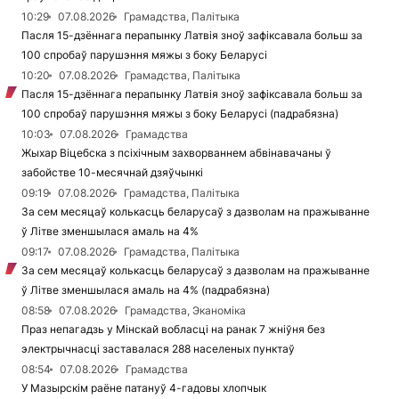
10:29
07.08.2026
Грамадства, Палітыка
Пасля 15-дзённага перапынку Латвія зноў зафіксавала больш за
100 спробаў парушэння мяжы з боку Беларусі
10:20
07.08.2026
Грамадства, Палітыка
Пасля 15-дзённага перапынку Латвія зноў зафіксавала больш за
100 спробаў парушэння мяжы з боку Беларусі (падрабязна)
10:03
07.08.2026
Грамадства
Жыхар Віцебска з псіхічным захворваннем абвінавачаны ў
забойстве 10-месячнай дзяўчынкі
09:19
07.08.2026
Грамадства, Палітыка
За сем месяцаў колькасць беларусаў з дазволам на пражыванне
ў Літве зменшылася амаль на 4%
09:17
07.08.2026
Грамадства, Палітыка
За сем месяцаў колькасць беларусаў з дазволам на пражыванне
ў Літве зменшылася амаль на 4% (падрабязна)
08:58
07.08.2026
Грамадства, Эканоміка
Праз непагадзь у Мінскай вобласці на ранак 7 жніўня без
электрычнасці заставалася 288 населеных пунктаў
08:54
07.08.2026
Грамадства
У Мазырскім раёне патануў 4-гадовы хлопчык