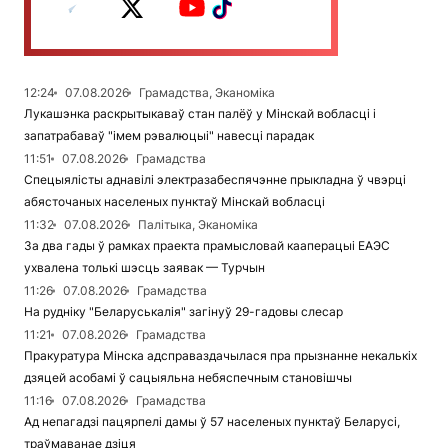
12:24
07.08.2026
Грамадства, Эканоміка
Лукашэнка раскрытыкаваў стан палёў у Мінскай вобласці і
запатрабаваў "імем рэвалюцыі" навесці парадак
11:51
07.08.2026
Грамадства
Спецыялісты аднавілі электразабеспячэнне прыкладна ў чвэрці
абясточаных населеных пунктаў Мінскай вобласці
11:32
07.08.2026
Палітыка, Эканоміка
За два гады ў рамках праекта прамысловай кааперацыі ЕАЭС
ухвалена толькі шэсць заявак — Турчын
11:26
07.08.2026
Грамадства
На рудніку "Беларуськалія" загінуў 29-гадовы слесар
11:21
07.08.2026
Грамадства
Пракуратура Мінска адсправаздачылася пра прызнанне некалькіх
дзяцей асобамі ў сацыяльна небяспечным становішчы
11:16
07.08.2026
Грамадства
Ад непагадзі пацярпелі дамы ў 57 населеных пунктаў Беларусі,
траўмаванае дзіця