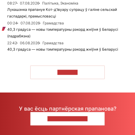
08:27
07.08.2026
Палітыка, Эканоміка
Лукашэнка прапануе Кот-д'Івуару супрацу ў галіне сельскай
гаспадаркі, прамысловасці
00:24
07.08.2026
Грамадства
40,3 градуса — новы тэмпературны рэкорд жніўня ў Беларусі
(падрабязна)
22:42
06.08.2026
Грамадства
40,3 градуса — новы тэмпературны рэкорд жніўня ў Беларусі
ЧЫТАЦЬ
У вас ёсць партнёрская прапанова?
НАПІШЫЦЕ НАМ