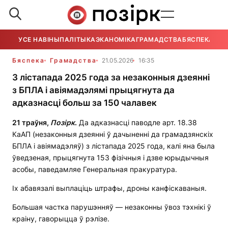
УСЕ НАВІНЫ
ПАЛІТЫКА
ЭКАНОМІКА
ГРАМАДСТВА
БЯСПЕКА
УСЕ
Бяспека
Грамадства
21.05.2026
16:35
З лістапада 2025 года за незаконныя дзеянні
з БПЛА і авіямадэлямі прыцягнута да
адказнасці больш за 150 чалавек
21
траўня
,
П
о
з
і
рк
.
Да адказнасці паводле арт. 18.38
КаАП (незаконныя дзеянні ў дачыненні да грамадзянскіх
БПЛА і авіямадэляў) з лістапада 2025 года, калі яна была
ўведзеная, прыцягнута 153 фізічныя і дзве юрыдычныя
асобы, паведамляе Генеральная пракуратура.
Іх абавязалі выплаціць штрафы, дроны канфіскаваныя.
Большая частка парушэнняў — незаконны ўвоз тэхнікі ў
краіну, гаворыцца ў рэлізе.