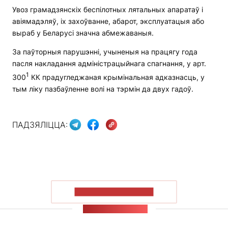
Увоз грамадзянскіх беспілотных лятальных апаратаў і
авіямадэляў, іх захоўванне, абарот, эксплуатацыя або
выраб у Беларусі значна абмежаваныя.
За паўторныя парушэнні, учыненыя на працягу года
пасля накладання адміністрацыйнага спагнання, у арт.
1
300
КК прадугледжаная крымінальная адказнасць, у
тым ліку пазбаўленне волі на тэрмін да двух гадоў.
ПАДЗЯЛІЦЦА:
ПАКАЗАЦЬ БОЛЬШ
СТУЖКА НАВІН