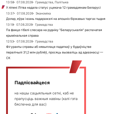
13:58
07.08.2026
Грамадства, Палітыка
У ліпені Літва надала статус уцекача 12 грамадзянам Беларусі
13:37
07.08.2026
Эканоміка
Долар, еўра і юань падаражэлі на апошніх біржавых таргах тыдня
13:18
07.08.2026
Грамадства
Па факце гібелі слесара на рудніку "Беларуськалія" распачатая
крымінальная справа
12:53
07.08.2026
Грамадства
Фігуранты справы аб нявыплаце падаткаў у будаўніцтве
пералічылі 31,2 млн рублёў, просяць вызваліць ад адказнасці —
СК
Падпісвайцеся
на нашы сацыяльныя сеткі, каб не
прапусціць важныя навіны (калі гэта
бяспечна для вас)