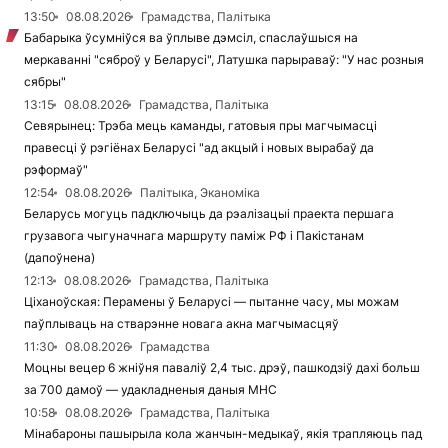
13:50
08.08.2026
Грамадства, Палітыка
Бабарыка ўсумніўся ва ўплыве дэмсіл, спаслаўшыся на
меркаванні "сяброў у Беларусі", Латушка парыраваў: "У нас розныя
сябры"
13:15
08.08.2026
Грамадства, Палітыка
Севярынец: Трэба мець каманды, гатовыя пры магчымасці
правесці ў рэгіёнах Беларусі "ад акцый і новых вырабаў да
рэформаў"
12:54
08.08.2026
Палітыка, Эканоміка
Беларусь могуць падключыць да рэалізацыі праекта першага
грузавога чыгуначнага маршруту паміж РФ і Пакістанам
(дапоўнена)
12:13
08.08.2026
Грамадства, Палітыка
Ціханоўская: Перамены ў Беларусі — пытанне часу, мы можам
паўплываць на стварэнне новага акна магчымасцяў
11:30
08.08.2026
Грамадства
Моцны вецер 6 жніўня паваліў 2,4 тыс. дрэў, пашкодзіў дахі больш
за 700 дамоў — удакладненыя даныя МНС
10:58
08.08.2026
Грамадства, Палітыка
Мінабароны пашырыла кола жанчын-медыкаў, якія трапляюць пад