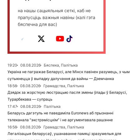
на нашы сацыяльныя сеткі, каб не
прапусціць важныя навіны (калі гэта
бяспечна для вас)
19:20
08.08.2026
Бяспека, Палітыка
Украіна не пагражае Беларусі, але Мінск павінен разумець, з чым
сутыкнецца ў выпадку далучэння да вайны — Дземчанка
18:56
08.08.2026
Грамадства, Палітыка
Дзядок за жорсткую люстрацыю пасля змены ўлады ў Беларусі,
Турарбекава — супраць
17:47
08.08.2026
Палітыка
Беларусь дагэтуль не паведаміла Euronews аб прызнанні
тэлеканала "экстрэмісцкім" і не аргументавала рашэнне
16:56
08.08.2026
Грамадства, Палітыка
Легалізацыя беларусаў, ушанаванне памяці зразумелыя для