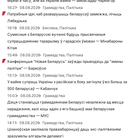
мірнага часу, але ва Украіне вайна — амбасадар Чарнагор
16:27
08.08.2026
Грамадства, Палітыка
Патрэбныя ідэі, каб разварушыць беларусаў замежжа, лічыць
Лябедзька
16:18
08.08.2026
Бяспека, Палітыка
Сумесныя з Беларуссю вучэнні будуць прысвечаныя
супрацьдзеянню тэрарызму ў гарадскіх ўмовах — Мінабароны
Кітая
15:46
08.08.2026
Грамадства, Палітыка
Канферэнцыя "Новая Беларусь" заўжды прыводзіць да "змены
палітык" — Баркоўскі
15:13
08.08.2026
Грамадства, Палітыка
У вайне супраць Украіны з расійскага боку загінула ўжо больш за
500 беларусаў — Кабанчук
15:03
08.08.2026
Грамадства
Дзіця становіцца грамадзянінам Беларусі незалежна ад месца
нараджэння, калі хоць адзін з яго бацькоў мае беларускае
грамадзянства — МУС
14:11
08.08.2026
Грамадства, Палітыка
Ціханоўская заклікала праваабаронцаў даць экс-палітвязням
зразумелы алгарытм дапамогі