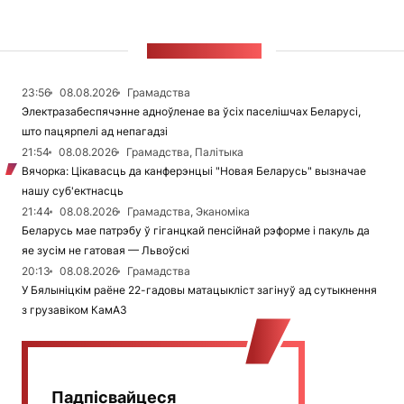
СТУЖКА НАВІН
23:56
08.08.2026
Грамадства
Электразабеспячэнне адноўленае ва ўсіх паселішчах Беларусі,
што пацярпелі ад непагадзі
21:54
08.08.2026
Грамадства, Палітыка
Вячорка: Цікавасць да канферэнцыі "Новая Беларусь" вызначае
нашу суб'ектнасць
21:44
08.08.2026
Грамадства, Эканоміка
Беларусь мае патрэбу ў гіганцкай пенсійнай рэформе і пакуль да
яе зусім не гатовая — Львоўскі
20:13
08.08.2026
Грамадства
У Бялыніцкім раёне 22-гадовы матацыкліст загінуў ад сутыкнення
з грузавіком КамАЗ
Падпісвайцеся