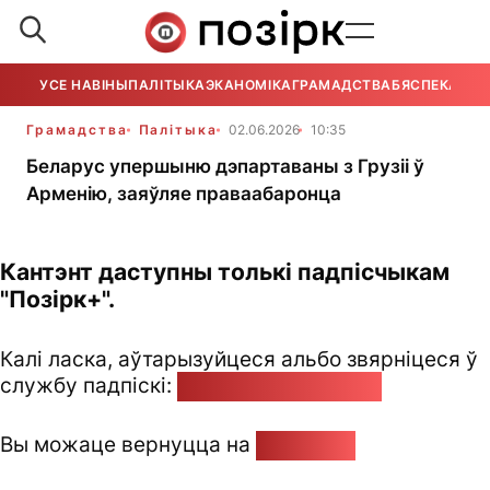
УСЕ НАВІНЫ
ПАЛІТЫКА
ЭКАНОМІКА
ГРАМАДСТВА
БЯСПЕКА
УСЕ
Грамадства
Палітыка
02.06.2026
10:35
Беларус упершыню дэпартаваны з Грузіі ў
Арменію, заяўляе праваабаронца
Кантэнт даступны толькі падпісчыкам
"Позірк+".
Калі ласка, аўтарызуйцеся альбо звярніцеся ў
службу падпіскі:
pozirk@pozirk.online
Вы можаце вернуцца на
Галоўную