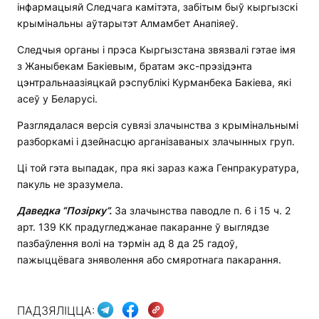
інфармацыяй Следчага камітэта, забітым быў кыргызскі
крымінальны аўтарытэт Алмамбет Анапіяеў.
Следчыя органы і прэса Кыргызстана звязвалі гэтае імя
з Жаныбекам Бакіевым, братам экс-прэзідэнта
цэнтральнаазіяцкай рэспублікі Курманбека Бакіева, які
асеў у Беларусі.
Разглядалася версія сувязі злачынства з крымінальнымі
разборкамі і дзейнасцю арганізаваных злачынных груп.
Ці той гэта выпадак, пра які зараз кажа Генпракуратура,
пакуль не зразумела.
Даведка “Позірку”.
За злачынства паводле п. 6 і 15 ч. 2
арт. 139 КК прадугледжанае пакаранне ў выглядзе
пазбаўлення волі на тэрмін ад 8 да 25 гадоў,
пажыццёвага зняволення або смяротнага пакарання.
ПАДЗЯЛІЦЦА: