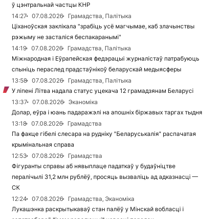
ў цэнтральнай частцы КНР
14:27
07.08.2026
Грамадства, Палітыка
Ціханоўская заклікала "зрабіць усё магчымае, каб злачынствы
рэжыму не засталіся беспакаранымі"
14:19
07.08.2026
Грамадства, Палітыка
Міжнародная і Еўрапейская федэрацыі журналістаў патрабуюць
спыніць пераслед прадстаўнікоў беларускай медыясферы
13:58
07.08.2026
Грамадства, Палітыка
У ліпені Літва надала статус уцекача 12 грамадзянам Беларусі
13:37
07.08.2026
Эканоміка
Долар, еўра і юань падаражэлі на апошніх біржавых таргах тыдня
13:18
07.08.2026
Грамадства
Па факце гібелі слесара на рудніку "Беларуськалія" распачатая
крымінальная справа
12:53
07.08.2026
Грамадства
Фігуранты справы аб нявыплаце падаткаў у будаўніцтве
пералічылі 31,2 млн рублёў, просяць вызваліць ад адказнасці —
СК
12:24
07.08.2026
Грамадства, Эканоміка
Лукашэнка раскрытыкаваў стан палёў у Мінскай вобласці і