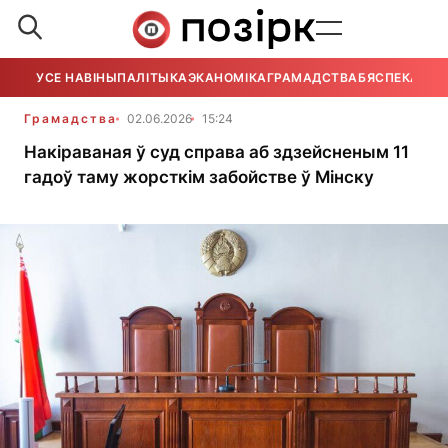
УСЕ НАВІНЫ
ПАЛІТЫКА
ЭКАНОМІКА
ГРАМАДСТВА
БЯСПЕКА
УСЕ
Грамадства
02.06.2026
15:24
Накіраваная ў суд справа аб здзейсненым 11
гадоў таму жорсткім забойстве ў Мінску