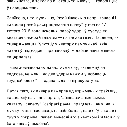
злачынства, а таксама выехаць за мяжу”, — гаворыцца
ў паведамленні.
Заяўлена, што мужчына, “дзейнічаючы з непрыязнасці і
паводле раней распрацаванага плану”, у ноч на 17
лютага 2015 года некалькі разоў ударыў суседа па
кватэры сякерай і нажом — па галаве і шыі. Пасля ён, як
сцвярджаецца “ўпусціў у кватэру памочнікаў, якія
чакалі ў пад’ездзе, і прапанаваў ім дабіць яшчэ жывога
пацярпелага”.
“Іншы абвінавачаны нанёс мужчыну, які ляжаў на
падлозе, не менш як два ўдары нажом у вобласць
грудной клеткі”, — адзначыла Генпракуратура.
Пасля таго, як ахвяра памерла ад атрыманых траўмаў,
паведаміў наглядны орган, “абвінавачаныя вымылі
кватэру і сякеру”, “сабралі рэчы і прадметы, якія, на іх
думку, маглі паказваць на забойства”, пасля “ўпакавалі
труп у покрыва і пакет, вынеслі яго з кватэры і змясцілі ў
багажнік аўтамабіля”.