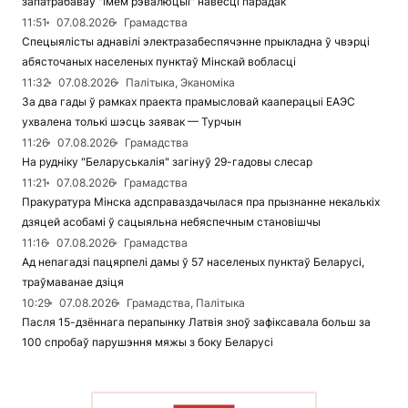
запатрабаваў "імем рэвалюцыі" навесці парадак
11:51
07.08.2026
Грамадства
Спецыялісты аднавілі электразабеспячэнне прыкладна ў чвэрці
абясточаных населеных пунктаў Мінскай вобласці
11:32
07.08.2026
Палітыка, Эканоміка
За два гады ў рамках праекта прамысловай кааперацыі ЕАЭС
ухвалена толькі шэсць заявак — Турчын
11:26
07.08.2026
Грамадства
На рудніку "Беларуськалія" загінуў 29-гадовы слесар
11:21
07.08.2026
Грамадства
Пракуратура Мінска адсправаздачылася пра прызнанне некалькіх
дзяцей асобамі ў сацыяльна небяспечным становішчы
11:16
07.08.2026
Грамадства
Ад непагадзі пацярпелі дамы ў 57 населеных пунктаў Беларусі,
траўмаванае дзіця
10:29
07.08.2026
Грамадства, Палітыка
Пасля 15-дзённага перапынку Латвія зноў зафіксавала больш за
100 спробаў парушэння мяжы з боку Беларусі