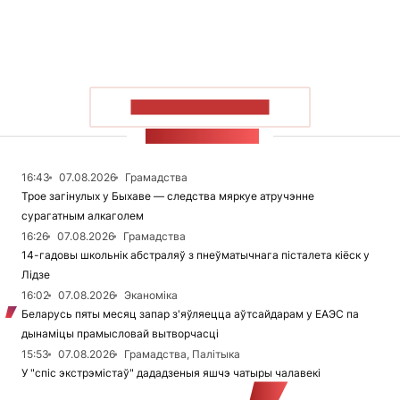
ПАКАЗАЦЬ БОЛЬШ
СТУЖКА НАВІН
16:43
07.08.2026
Грамадства
Трое загінулых у Быхаве — следства мяркуе атручэнне
сурагатным алкаголем
16:26
07.08.2026
Грамадства
14-гадовы школьнік абстраляў з пнеўматычнага пісталета кіёск у
Лідзе
16:02
07.08.2026
Эканоміка
Беларусь пяты месяц запар з'яўляецца аўтсайдарам у ЕАЭС па
дынаміцы прамысловай вытворчасці
15:53
07.08.2026
Грамадства, Палітыка
У "спіс экстрэмістаў" дададзеныя яшчэ чатыры чалавекі