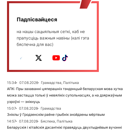
Падпісвайцеся
на нашы сацыяльныя сеткі, каб не
прапусціць важныя навіны (калі гэта
бяспечна для вас)
15:34
07.08.2026
Грамадства, Палітыка
АПК: Пры захаванні цяперашніх тэндэнцый беларуская мова хутка
можа застацца толькі ў невялікіх супольнасцях, а на дзяржаўным
узроўні — знікнуць
15:07
07.08.2026
Грамадства
Зніклы ў Гродзенскім раёне грыбнік знойдзены мёртвым
14:57
07.08.2026
Бяспека, Палітыка
Беларускія і кітайскія дэсантнікі правядуць двухтыднёвыя вучэнні