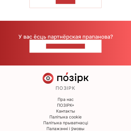
ЧЫТАЦЬ
У вас ёсць партнёрская прапанова?
НАПІШЫЦЕ НАМ
ПОЗІРК
Пра нас
ПОЗІРК+
Кантакты
Палітыка cookie
Палітыка прыватнасці
Палажэнні і ўмовы