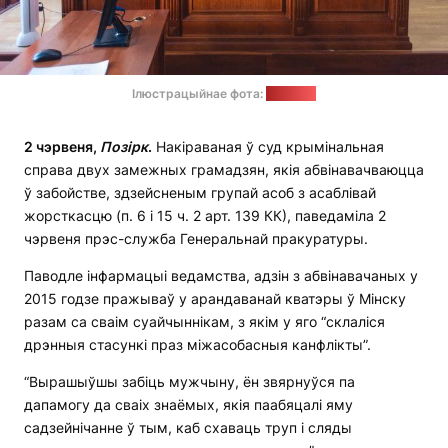
Ілюстрацыйнае фота:
"Позірк"
2 чэрвеня,
Позірк
.
Накіраваная ў суд крымінальная
справа двух замежных грамадзян, якія абвінавачваюцца
ў забойстве, здзейсненым групай асоб з асаблівай
жорсткасцю (п. 6 і 15 ч. 2 арт. 139 КК), паведаміла 2
чэрвеня прэс-служба Генеральнай пракуратуры.
Паводле інфармацыі ведамства, адзін з абвінавачаных у
2015 годзе пражываў у арандаванай кватэры ў Мінску
разам са сваім суайчыннікам, з якім у яго “склаліся
дрэнныя стасункі праз міжасобасныя канфлікты”.
“Вырашыўшы забіць мужчыну, ён звярнуўся па
дапамогу да сваіх знаёмых, якія паабяцалі яму
садзейнічанне ў тым, каб схаваць труп і сляды