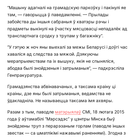
“Машыну адагналі на грамадскую паркоўку і пакінулі яе
там, — гаворыцца ў паведамленні. — Прылады
забойства ды іншыя сабраныя ў кватэры рэчы і
прадметы выкінулі на ўчастку мясцовасці непадалёк ад
транспартнага сродку з трупам у багажніку”.
“У гэтую ж ноч яны выехалі за межы Беларусі і доўгі час
хаваліся ад следства за мяжой. Дзякуючы
мерапрыемствам па іх вышуку, якія не спыняліся,
абодва былі знойдзеныя і затрыманыя”, — падкрэсліла
Генпракуратура.
Грамадзянства абвінавачаных, а таксама краіну ці
краіны, дзе яны былі затрыманыя, ведамства не
ўдакладніла. Не называецца таксама імя ахвяры.
Разам з тым, паводле
матэрыялаў
СМІ, 18 лютага 2015
года ў аўтамабілі “Мэрсэдэс” у цэнтры Мінска быў
знойдзены труп з перарэзаным горлам (паводле іншых
звестак — са шматлікімі нажавымі раненнямі). Згодна з