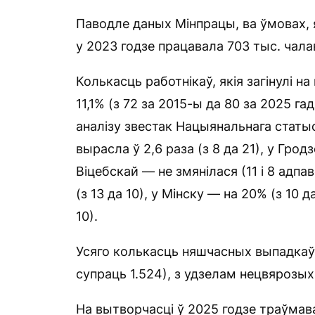
Паводле даных Мінпрацы, ва ўмовах, 
у 2023 годзе працавала 703 тыс. чала
Колькасць работнікаў, якія загінулі на
11,1% (з 72 за 2015-ы да 80 за 2025 га
аналізу звестак Нацыянальнага статыс
вырасла ў 2,6 раза (з 8 да 21), у Грод
Віцебскай — не змянілася (11 і 8 адп
(з 13 да 10), у Мінску — на 20% (з 10 д
10).
Усяго колькасць няшчасных выпадкаў 
супраць 1.524), з удзелам нецвярозых
На вытворчасці ў 2025 годзе траўмав