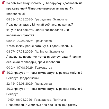
За сем месяцаў колькасць беларусаў з дазволам на
пражыванне ў Літве зменшылася амаль на 4%
(падрабязна)
08:58
07.08.2026
Грамадства, Эканоміка
Праз непагадзь у Мінскай вобласці на ранак 7
жніўня без электрычнасці заставалася 288
населеных пунктаў
08:54
07.08.2026
Грамадства
У Мазырскім раёне патануў 4-гадовы хлопчык
08:27
07.08.2026
Палітыка, Эканоміка
Лукашэнка прапануе Кот-д'Івуару супрацу ў галіне
сельскай гаспадаркі, прамысловасці
00:24
07.08.2026
Грамадства
40,3 градуса — новы тэмпературны рэкорд жніўня ў
Беларусі (падрабязна)
22:42
06.08.2026
Грамадства
40,3 градуса — новы тэмпературны рэкорд жніўня ў
Беларусі
19:57
06.08.2026
Грамадства, Палітыка
Правабаронцам вядома пра больш за 180 фактаў