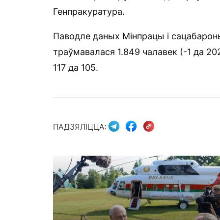
Генпракуратура.
Паводле даных Мінпрацы і сацабароны
траўмавалася 1.849 чалавек (-1 да 20
117 да 105.
ПАДЗЯЛІЦЦА: