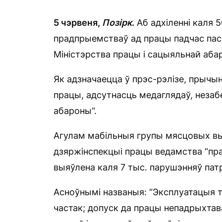
5
чэрвеня,
П
о
зірк
.
Аб адхіленні каля 
прадпрыемстваў ад працы падчас пася
Міністэрства працы і сацыяльнай аба
Як адзначаецца ў прэс-рэлізе, прычын
працы, адсутнасць медаглядаў, незаб
абароны“.
Агулам мабільныя групы мясцовых вы
дзяржінспекцыі працы ведамства “пра
выяўлена каля 7 тыс. парушэнняў пат
Асноўнымі названыя: “Эксплуатацыя т
частак; допуск да працы непадрыхтав