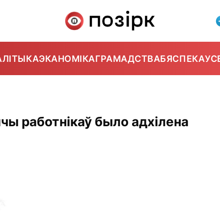
АЛІТЫКА
ЭКАНОМІКА
ГРАМАДСТВА
БЯСПЕКА
УС
чы работнікаў было адхілена