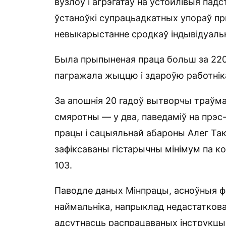
вузлоў і агрэгатаў на ўстойлівыя пад
ўстаноўкі супрацьадкатных упораў пры
невыкарыстанне сродкаў індывідуаль
Была прыпыненая праца больш за 220 
пагражала жыццю і здароўю работнік
За апошнія 20 гадоў вытворчы траўма
смяротны — у два, паведаміў на прэс-
працы і сацыяльнай абароны Алег Таку
зафіксаваны гістарычны мінімум па к
103.
Паводле даных Мінпрацы, асноўныя 
наймальніка, напрыклад недастатков
адсутнасць распрацаваных інструкцый