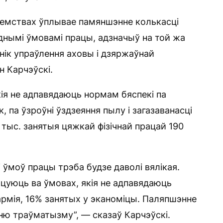
емствах ўплывае памяншэнне колькасці
днымі ўмовамі працы, адзначыў на той жа
нік упраўлення аховы і дзяржаўнай
 Карчэўскі.
кія не адпавядаюць нормам бяспекі па
, па ўзроўні ўздзеяння пылу і загазаванасці
 тыс. занятыя цяжкай фізічнай працай 190
 ўмоў працы трэба будзе даволі вялікая.
ацуюць ва ўмовах, якія не адпавядаюць
армія, 16% занятых у эканоміцы. Паляпшэнне
ю траўматызму”, — сказаў Карчэўскі.