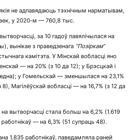
якія не адпавядаюць тэхнічным нарматывам,
век, у 2020-м — 760,8 тыс.
 вытворчасці, за 10 гадоў павялічылася на
ды), вынікае з праведзенага
“
П
о
зіркам
“
тычнага камітэта. У Мінскай вобласці яно
зенскай — на 20% (з 10 да 12); у Брэсцкай і
аведна); у Гомельскай — зменшылася на 23,1%
а 8), Магілёўскай вобласці — на 16,7% (з 12 да
на вытворчасці стала больш на 6,2% (1.619
 работнікаў — на 6,3% (51 супраць 48).
ана 1.835 работнікаў, паведамляла раней