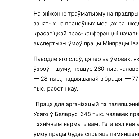
На зніжэнне траўматызму на прадпры
занятых на працоўных месцах са шко
красавіцкай прэс-канферэнцыі началь
экспертызы ўмоў працы Мінпрацы Іван
Паводле яго слоў, цяпер ва ўмовах, я
ўзроўні шуму, працуе 260 тыс. чалавек
— 28 тыс., падвышанай вібрацыі — 77
тыс. работнікаў.
“Праца для арганізацый па паляпшэнні
Усяго ў Беларусі 648 тыс. чалавек пр
тэхнічным нарматывам. Гэта вялікая 
ўмоў працы будзе спрыяць памяншэнн