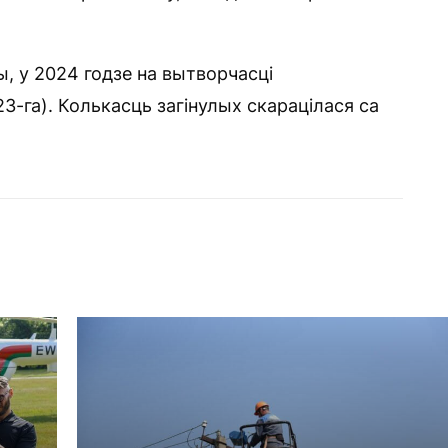
, у 2024 годзе на вытворчасці
23-га). Колькасць загінулых скарацілася са