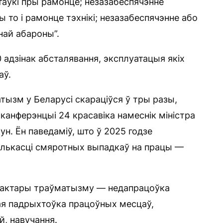
стаўкі пры рамонце; незазабеспячэнне
 то і рамонце тэхнікі; незазабеспячэнне або
най абароны”.
адзінак абсталявання, эксплуатацыя якіх
аў.
тызм у Беларусі скараціўся ў тры разы,
канферэнцыі 24 красавіка намеснік міністра
н. Ён паведаміў, што ў 2025 годзе
олькасці смяротных выпадкаў на працы —
фактары траўматызму — недапрацоўка
ая падрыхтоўка працоўных месцаў,
, навучання.