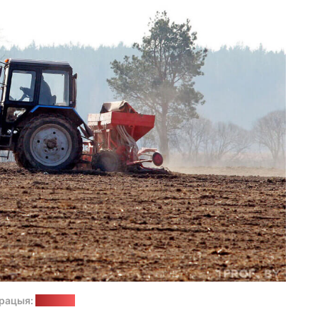
рацыя:
1prof.by