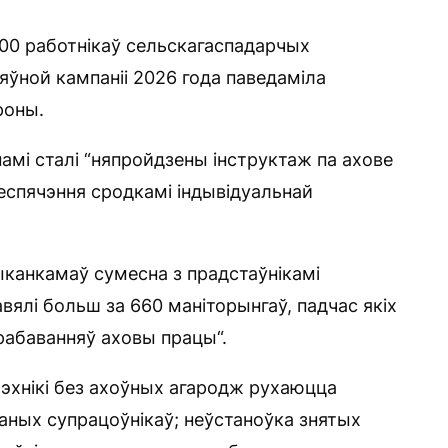
500 работнікаў сельскагаспадарчых
ўной кампаніі 2026 года паведаміла
роны.
амі сталі “няпройдзены інструктаж па ахове
еспячэння сродкамі індывідуальнай
канкамаў сумесна з прадстаўнікамі
вялі больш за 660 маніторынгаў, падчас якіх
рабаванняў аховы працы“.
эхнікі без ахоўных агародж рухаюцца
аных супрацоўнікаў; неўстаноўка знятых