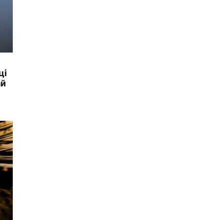
ці
ай