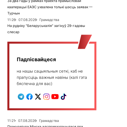
За два гады ў рамках праекта прамысловай
кааперацыі ЕАЭС ухвалена толькі шэсць заявак —
Турчын
11:26
07.08.2026
Грамадства
На рудніку "Беларуськалія" загінуў 29-гадовы
слесар
Падпісвайцеся
на нашы сацыяльныя сеткі, каб не
прапусціць важныя навіны (калі гэта
бяспечна для вас)
11:21
07.08.2026
Грамадства
Пракуратура Мінска адсправаздачылася пра