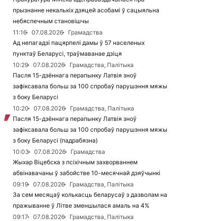
прызнанне некалькіх дзяцей асобамі ў сацыяльна
небяспечным становішчы
11:16
07.08.2026
Грамадства
Ад непагадзі пацярпелі дамы ў 57 населеных
пунктаў Беларусі, траўмаванае дзіця
10:29
07.08.2026
Грамадства, Палітыка
Пасля 15-дзённага перапынку Латвія зноў
зафіксавала больш за 100 спробаў парушэння мяжы
з боку Беларусі
10:20
07.08.2026
Грамадства, Палітыка
Пасля 15-дзённага перапынку Латвія зноў
зафіксавала больш за 100 спробаў парушэння мяжы
з боку Беларусі (падрабязна)
10:03
07.08.2026
Грамадства
Жыхар Віцебска з псіхічным захворваннем
абвінавачаны ў забойстве 10-месячнай дзяўчынкі
09:19
07.08.2026
Грамадства, Палітыка
За сем месяцаў колькасць беларусаў з дазволам на
пражыванне ў Літве зменшылася амаль на 4%
09:17
07.08.2026
Грамадства, Палітыка