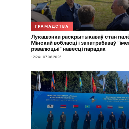
ГРАМАДСТВА
Лукашэнка раскрытыкаваў стан пал
Мінскай вобласці і запатрабаваў "ім
рэвалюцыі" навесці парадак
12:24
07.08.2026