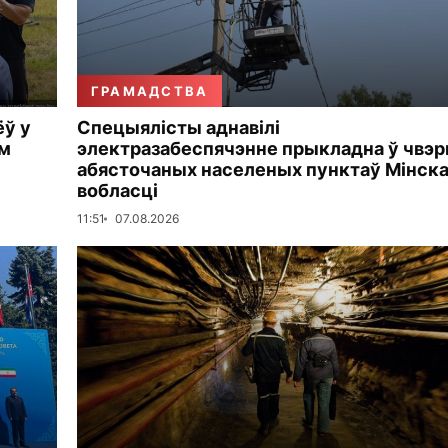
ГРАМАДСТВА
ёў у
Спецыялісты аднавілі
ем
электразабеспячэнне прыкладна ў чвэр
абясточаных населеных пунктаў Мінск
вобласці
11:51
07.08.2026