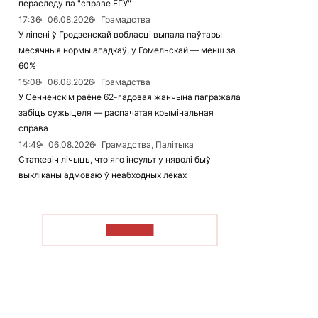
пераследу па "справе ЕГУ"
17:36
06.08.2026
Грамадства
У ліпені ў Гродзенскай вобласці выпала паўтары
месячныя нормы ападкаў, у Гомельскай — менш за
60%
15:08
06.08.2026
Грамадства
У Сенненскім раёне 62-гадовая жанчына пагражала
забіць сужыцеля — распачатая крымінальная
справа
14:49
06.08.2026
Грамадства, Палітыка
Статкевіч лічыць, что яго інсульт у няволі быў
выкліканы адмоваю ў неабходных леках
ЧЫТАЦЬ