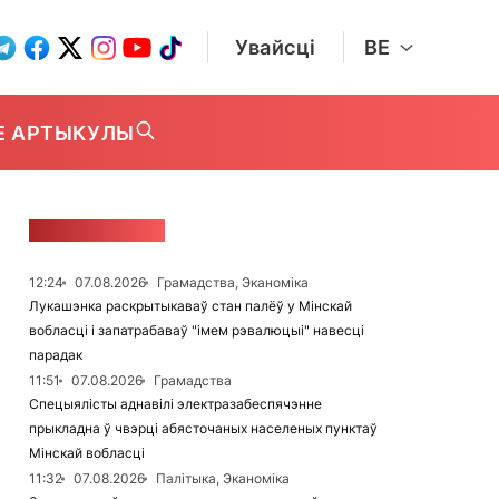
Увайсці
BE
Е АРТЫКУЛЫ
СТУЖКА НАВІН
12:24
07.08.2026
Грамадства, Эканоміка
Лукашэнка раскрытыкаваў стан палёў у Мінскай
вобласці і запатрабаваў "імем рэвалюцыі" навесці
парадак
11:51
07.08.2026
Грамадства
Спецыялісты аднавілі электразабеспячэнне
прыкладна ў чвэрці абясточаных населеных пунктаў
Мінскай вобласці
11:32
07.08.2026
Палітыка, Эканоміка