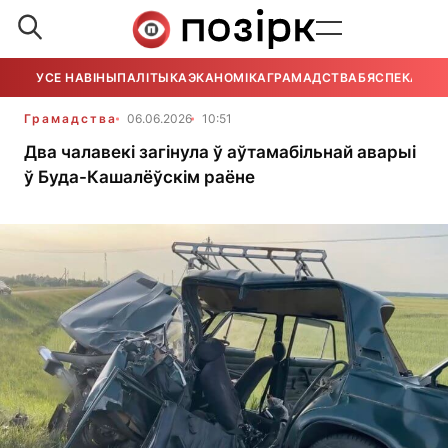
УСЕ НАВІНЫ
ПАЛІТЫКА
ЭКАНОМІКА
ГРАМАДСТВА
БЯСПЕКА
УСЕ
Грамадства
06.06.2026
10:51
Два чалавекі загінула ў аўтамабільнай аварыі
ў Буда-Кашалёўскім раёне