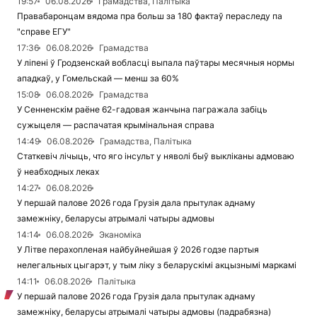
19:57
06.08.2026
Грамадства, Палітыка
Правабаронцам вядома пра больш за 180 фактаў пераследу па
"справе ЕГУ"
17:36
06.08.2026
Грамадства
У ліпені ў Гродзенскай вобласці выпала паўтары месячныя нормы
ападкаў, у Гомельскай — менш за 60%
15:08
06.08.2026
Грамадства
У Сенненскім раёне 62-гадовая жанчына пагражала забіць
сужыцеля — распачатая крымінальная справа
14:49
06.08.2026
Грамадства, Палітыка
Статкевіч лічыць, что яго інсульт у няволі быў выкліканы адмоваю
ў неабходных леках
14:27
06.08.2026
У першай палове 2026 года Грузія дала прытулак аднаму
замежніку, беларусы атрымалі чатыры адмовы
14:14
06.08.2026
Эканоміка
У Літве перахопленая найбуйнейшая ў 2026 годзе партыя
нелегальных цыгарэт, у тым ліку з беларускімі акцызнымі маркамі
14:11
06.08.2026
Палітыка
У першай палове 2026 года Грузія дала прытулак аднаму
замежніку, беларусы атрымалі чатыры адмовы (падрабязна)