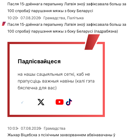
Пасля 15-дзённага перапынку Латвія зноў зафіксавала больш за
100 спробаў парушэння мяжы з боку Беларусі
10:20
07.08.2026
Грамадства, Палітыка
Пасля 15-дзённага перапынку Латвія зноў зафіксавала больш за
100 спробаў парушэння мяжы з боку Беларусі (падрабязна)
Падпісвайцеся
на нашы сацыяльныя сеткі, каб не
прапусціць важныя навіны (калі гэта
бяспечна для вас)
10:03
07.08.2026
Грамадства
Жыхар Віцебска з псіхічным захворваннем абвінавачаны ў