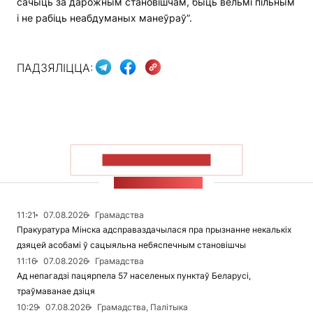
сачыць за дарожным становішчам, быць вельмі пільным
і не рабіць неабдуманых манеўраў”.
ПАДЗЯЛІЦЦА:
ПАКАЗАЦЬ БОЛЬШ
СТУЖКА НАВІН
11:21
07.08.2026
Грамадства
Пракуратура Мінска адсправаздачылася пра прызнанне некалькіх
дзяцей асобамі ў сацыяльна небяспечным становішчы
11:16
07.08.2026
Грамадства
Ад непагадзі пацярпела 57 населеных пунктаў Беларусі,
траўмаванае дзіця
10:29
07.08.2026
Грамадства, Палітыка