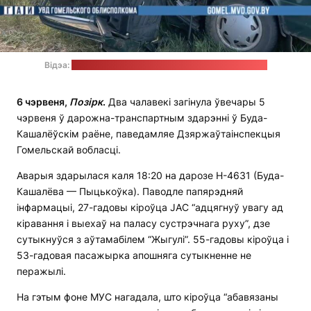
Відэа:
ДАІ Гомельскай вобласці / стоп-кадр: "Позірк"
6 чэрвеня,
Позірк
.
Два чалавекі загінула ўвечары 5
чэрвеня ў дарожна-транспартным здарэнні ў Буда-
Кашалёўскім раёне, паведамляе Дзяржаўтаінспекцыя
Гомельскай вобласці.
Аварыя здарылася каля 18:20 на дарозе Н-4631 (Буда-
Кашалёва — Пыцькоўка). Паводле папярэдняй
інфармацыі, 27-гадовы кіроўца JAC “адцягнуў увагу ад
кіравання і выехаў на паласу сустрэчнага руху”, дзе
сутыкнуўся з аўтамабілем “Жыгулі”. 55-гадовы кіроўца і
53-гадовая пасажырка апошняга сутыкненне не
перажылі.
На гэтым фоне МУС нагадала, што кіроўца “абавязаны