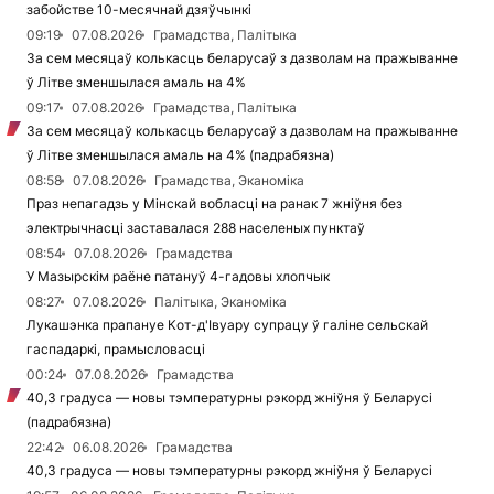
забойстве 10-месячнай дзяўчынкі
09:19
07.08.2026
Грамадства, Палітыка
За сем месяцаў колькасць беларусаў з дазволам на пражыванне
ў Літве зменшылася амаль на 4%
09:17
07.08.2026
Грамадства, Палітыка
За сем месяцаў колькасць беларусаў з дазволам на пражыванне
ў Літве зменшылася амаль на 4% (падрабязна)
08:58
07.08.2026
Грамадства, Эканоміка
Праз непагадзь у Мінскай вобласці на ранак 7 жніўня без
электрычнасці заставалася 288 населеных пунктаў
08:54
07.08.2026
Грамадства
У Мазырскім раёне патануў 4-гадовы хлопчык
08:27
07.08.2026
Палітыка, Эканоміка
Лукашэнка прапануе Кот-д'Івуару супрацу ў галіне сельскай
гаспадаркі, прамысловасці
00:24
07.08.2026
Грамадства
40,3 градуса — новы тэмпературны рэкорд жніўня ў Беларусі
(падрабязна)
22:42
06.08.2026
Грамадства
40,3 градуса — новы тэмпературны рэкорд жніўня ў Беларусі