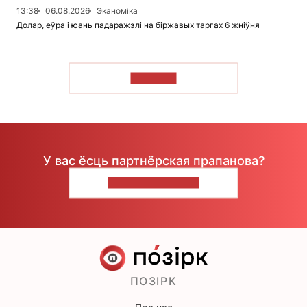
13:38
06.08.2026
Эканоміка
Долар, еўра і юань падаражэлі на біржавых таргах 6 жніўня
ЧЫТАЦЬ
У вас ёсць партнёрская прапанова?
НАПІШЫЦЕ НАМ
ПОЗІРК