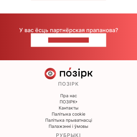
У вас ёсць партнёрская прапанова?
НАПІШЫЦЕ НАМ
ПОЗІРК
Пра нас
ПОЗІРК+
Кантакты
Палітыка cookie
Палітыка прыватнасці
Палажэнні і ўмовы
РУБРЫКІ