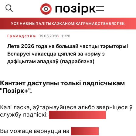
УСЕ НАВІНЫ
ПАЛІТЫКА
ЭКАНОМІКА
ГРАМАДСТВА
БЯСПЕКА
УСЕ
Грамадства
09.06.2026
11:28
Лета 2026 года на большай частцы тэрыторыі
Беларусі чакаецца цяплей за норму з
дэфіцытам ападкаў (падрабязна)
Кантэнт даступны толькі падпісчыкам
"Позірк+".
Калі ласка, аўтарызуйцеся альбо звярніцеся ў
службу падпіскі:
pozirk@pozirk.online
Вы можаце вернуцца на
Галоўную