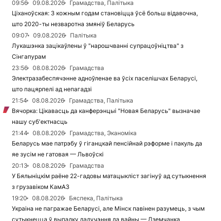
09:56
09.08.2026
Грамадства, Палітыка
Ціханоўская: З кожным годам становіцца ўсё больш відавочна,
што 2020-ты незваротна змяніў Беларусь
09:07
09.08.2026
Палітыка
Лукашэнка зацікаўлены ў "нарошчванні супрацоўніцтва" з
Сінгапурам
23:56
08.08.2026
Грамадства
Электразабеспячэнне адноўленае ва ўсіх паселішчах Беларусі,
што пацярпелі ад непагадзі
21:54
08.08.2026
Грамадства, Палітыка
Вячорка: Цікавасць да канферэнцыі "Новая Беларусь" вызначае
нашу суб'ектнасць
21:44
08.08.2026
Грамадства, Эканоміка
Беларусь мае патрэбу ў гіганцкай пенсійнай рэформе і пакуль да
яе зусім не гатовая — Львоўскі
20:13
08.08.2026
Грамадства
У Бялыніцкім раёне 22-гадовы матацыкліст загінуў ад сутыкнення
з грузавіком КамАЗ
19:20
08.08.2026
Бяспека, Палітыка
Украіна не пагражае Беларусі, але Мінск павінен разумець, з чым
сутыкнецца ў выпадку далучэння да вайны — Дземчанка