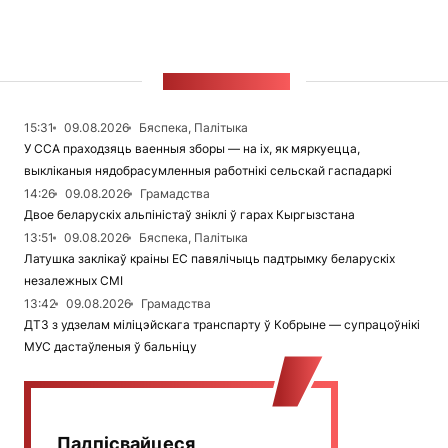
СТУЖКА НАВІН
15:31
09.08.2026
Бяспека, Палітыка
У ССА праходзяць ваенныя зборы — на іх, як мяркуецца,
выкліканыя нядобрасумленныя работнікі сельскай гаспадаркі
14:26
09.08.2026
Грамадства
Двое беларускіх альпіністаў зніклі ў гарах Кыргызстана
13:51
09.08.2026
Бяспека, Палітыка
Латушка заклікаў краіны ЕС павялічыць падтрымку беларускіх
незалежных СМІ
13:42
09.08.2026
Грамадства
ДТЗ з удзелам міліцэйскага транспарту ў Кобрыне — супрацоўнікі
МУС дастаўленыя ў бальніцу
Падпісвайцеся