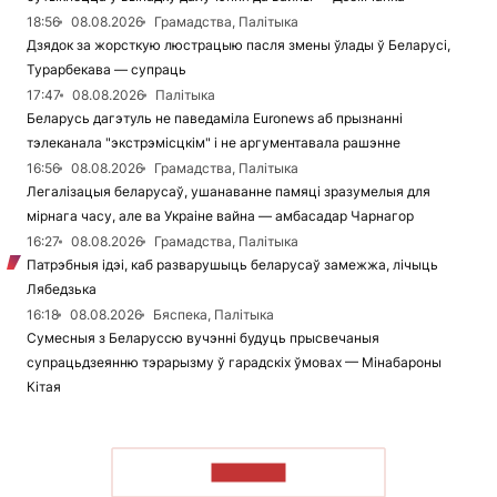
18:56
08.08.2026
Грамадства, Палітыка
Дзядок за жорсткую люстрацыю пасля змены ўлады ў Беларусі,
Турарбекава — супраць
17:47
08.08.2026
Палітыка
Беларусь дагэтуль не паведаміла Euronews аб прызнанні
тэлеканала "экстрэмісцкім" і не аргументавала рашэнне
16:56
08.08.2026
Грамадства, Палітыка
Легалізацыя беларусаў, ушанаванне памяці зразумелыя для
мірнага часу, але ва Украіне вайна — амбасадар Чарнагор
16:27
08.08.2026
Грамадства, Палітыка
Патрэбныя ідэі, каб разварушыць беларусаў замежжа, лічыць
Лябедзька
16:18
08.08.2026
Бяспека, Палітыка
Сумесныя з Беларуссю вучэнні будуць прысвечаныя
супрацьдзеянню тэрарызму ў гарадскіх ўмовах — Мінабароны
Кітая
ЧЫТАЦЬ