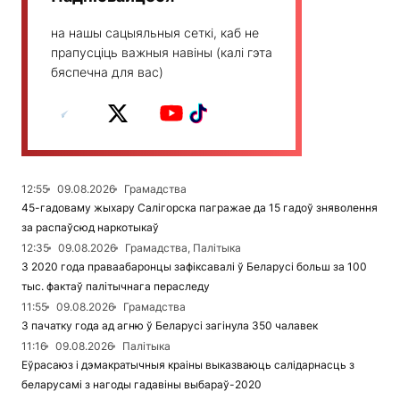
на нашы сацыяльныя сеткі, каб не
прапусціць важныя навіны (калі гэта
бяспечна для вас)
12:55
09.08.2026
Грамадства
45-гадоваму жыхару Салігорска пагражае да 15 гадоў зняволення
за распаўсюд наркотыкаў
12:35
09.08.2026
Грамадства, Палітыка
З 2020 года праваабаронцы зафіксавалі ў Беларусі больш за 100
тыс. фактаў палітычнага пераследу
11:55
09.08.2026
Грамадства
З пачатку года ад агню ў Беларусі загінула 350 чалавек
11:16
09.08.2026
Палітыка
Еўрасаюз і дэмакратычныя краіны выказваюць салідарнасць з
беларусамі з нагоды гадавіны выбараў-2020