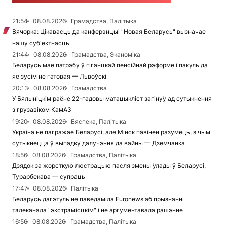
21:54
08.08.2026
Грамадства, Палітыка
Вячорка: Цікавасць да канферэнцыі "Новая Беларусь" вызначае
нашу суб'ектнасць
21:44
08.08.2026
Грамадства, Эканоміка
Беларусь мае патрэбу ў гіганцкай пенсійнай рэформе і пакуль да
яе зусім не гатовая — Львоўскі
20:13
08.08.2026
Грамадства
У Бялыніцкім раёне 22-гадовы матацыкліст загінуў ад сутыкнення
з грузавіком КамАЗ
19:20
08.08.2026
Бяспека, Палітыка
Украіна не пагражае Беларусі, але Мінск павінен разумець, з чым
сутыкнецца ў выпадку далучэння да вайны — Дземчанка
18:56
08.08.2026
Грамадства, Палітыка
Дзядок за жорсткую люстрацыю пасля змены ўлады ў Беларусі,
Турарбекава — супраць
17:47
08.08.2026
Палітыка
Беларусь дагэтуль не паведаміла Euronews аб прызнанні
тэлеканала "экстрэмісцкім" і не аргументавала рашэнне
16:56
08.08.2026
Грамадства, Палітыка