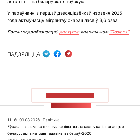
астатнія — на беларуска-літоўскую.
У параўнанні з першай дзесяцідзёнкай чэрвеня 2025
года актыўнасць мігрантаў скарацілася ў 3,6 раза.
Больш падрабязнасцяў
даступна
падпісчыкам
“Позірк+”
ПАДЗЯЛІЦЦА:
ПАКАЗАЦЬ БОЛЬШ
СТУЖКА НАВІН
11:16
09.08.2026
Палітыка
Еўрасаюз і дэмакратычныя краіны выказваюць салідарнасць з
беларусамі з нагоды гадавіны выбараў-2020