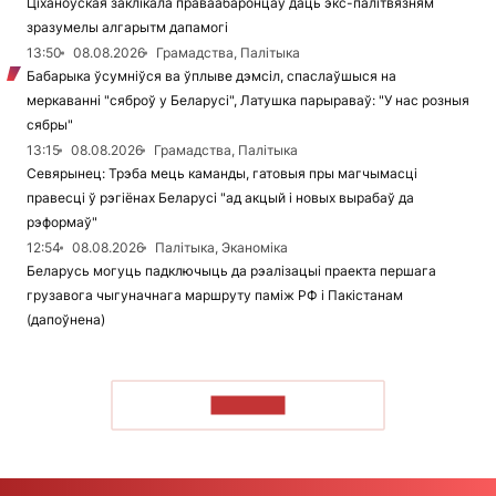
Ціханоўская заклікала праваабаронцаў даць экс-палітвязням
зразумелы алгарытм дапамогі
13:50
08.08.2026
Грамадства, Палітыка
Бабарыка ўсумніўся ва ўплыве дэмсіл, спаслаўшыся на
меркаванні "сяброў у Беларусі", Латушка парыраваў: "У нас розныя
сябры"
13:15
08.08.2026
Грамадства, Палітыка
Севярынец: Трэба мець каманды, гатовыя пры магчымасці
правесці ў рэгіёнах Беларусі "ад акцый і новых вырабаў да
рэформаў"
12:54
08.08.2026
Палітыка, Эканоміка
Беларусь могуць падключыць да рэалізацыі праекта першага
грузавога чыгуначнага маршруту паміж РФ і Пакістанам
(дапоўнена)
ЧЫТАЦЬ