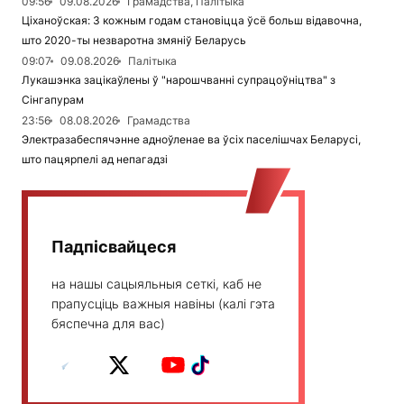
09:56
09.08.2026
Грамадства, Палітыка
Ціханоўская: З кожным годам становіцца ўсё больш відавочна,
што 2020-ты незваротна змяніў Беларусь
09:07
09.08.2026
Палітыка
Лукашэнка зацікаўлены ў "нарошчванні супрацоўніцтва" з
Сінгапурам
23:56
08.08.2026
Грамадства
Электразабеспячэнне адноўленае ва ўсіх паселішчах Беларусі,
што пацярпелі ад непагадзі
Падпісвайцеся
на нашы сацыяльныя сеткі, каб не
прапусціць важныя навіны (калі гэта
бяспечна для вас)