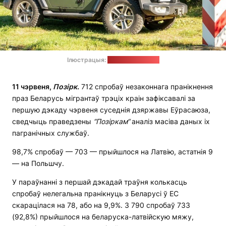
Ілюстрацыя:
strazgraniczna.pl
11 чэрвеня,
Позірк
.
712 спробаў незаконнага пранікнення
праз Беларусь мігрантаў трэціх краін зафіксавалі за
першую дэкаду чэрвеня суседнія дзяржавы Еўрасаюза,
сведчыць праведзены
“Позіркам“
аналіз масіва даных іх
пагранічных службаў.
98,7% спробаў — 703 — прыйшлося на Латвію, астатнія 9
— на Польшчу.
У параўнанні з першай дэкадай траўня колькасць
спробаў нелегальна пранікнуць з Беларусі ў ЕС
скарацілася на 78, або на 9,9%. З 790 спробаў 733
(92,8%) прыйшлося на беларуска-латвійскую мяжу,