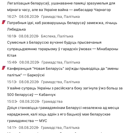
Легалізацыя беларусаў, ушанаванне памяці зразумелыя для
мірнага часу, але ва Украіне вайна — амбасадар Чарнагор
16:27
08.08.2026
Грамадства, Палітыка
Патрэбныя ідэі, каб разварушыць беларусаў замежжа, лічыць
Лябедзька
16:18
08.08.2026
Бяспека, Палітыка
Сумесныя з Беларуссю вучэнні будуць прысвечаныя
супрацьдзеянню тэрарызму ў гарадскіх ўмовах — Мінабароны
Кітая
15:46
08.08.2026
Грамадства, Палітыка
Канферэнцыя "Новая Беларусь" заўжды прыводзіць да "змены
палітык" — Баркоўскі
15:13
08.08.2026
Грамадства, Палітыка
У вайне супраць Украіны з расійскага боку загінула ўжо больш за
500 беларусаў — Кабанчук
15:03
08.08.2026
Грамадства
Дзіця становіцца грамадзянінам Беларусі незалежна ад месца
нараджэння, калі хоць адзін з яго бацькоў мае беларускае
грамадзянства — МУС
14:11
08.08.2026
Грамадства, Палітыка