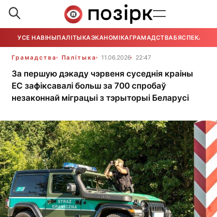
УСЕ НАВІНЫ
ПАЛІТЫКА
ЭКАНОМІКА
ГРАМАДСТВА
БЯСПЕКА
УСЕ
Грамадства
Палітыка
11.06.2026
22:47
За першую дэкаду чэрвеня суседнія краіны
ЕС зафіксавалі больш за 700 спробаў
незаконнай міграцыі з тэрыторыі Беларусі