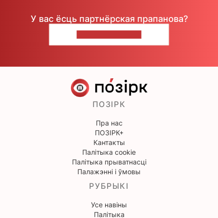
У вас ёсць партнёрская прапанова?
НАПІШЫЦЕ НАМ
ПОЗІРК
Пра нас
ПОЗІРК+
Кантакты
Палітыка cookie
Палітыка прыватнасці
Палажэнні і ўмовы
РУБРЫКІ
Усе навіны
Палітыка