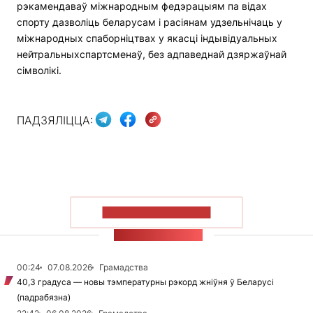
рэкамендаваў міжнародным федэрацыям па відах
спорту дазволіць беларусам і расіянам удзельнічаць у
міжнародных спаборніцтвах у якасці індывідуальных
нейтральныхспартсменаў, без адпаведнай дзяржаўнай
сімволікі.
ПАДЗЯЛІЦЦА:
ПАКАЗАЦЬ БОЛЬШ
СТУЖКА НАВІН
00:24
07.08.2026
Грамадства
40,3 градуса — новы тэмпературны рэкорд жніўня ў Беларусі
(падрабязна)