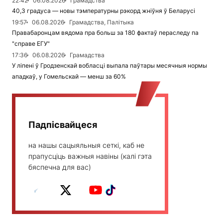
22:42
06.08.2026
Грамадства
40,3 градуса — новы тэмпературны рэкорд жніўня ў Беларусі
19:57
06.08.2026
Грамадства, Палітыка
Правабаронцам вядома пра больш за 180 фактаў пераследу па
"справе ЕГУ"
17:36
06.08.2026
Грамадства
У ліпені ў Гродзенскай вобласці выпала паўтары месячныя нормы
ападкаў, у Гомельскай — менш за 60%
Падпісвайцеся
на нашы сацыяльныя сеткі, каб не
прапусціць важныя навіны (калі гэта
бяспечна для вас)