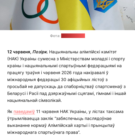
Фота:
НАК Украіны
12 чэрвеня,
Позірк
.
Нацыянальны алімпійскі камітэт
(НАК) Украіны сумесна з Міністэрствам моладзі і спорту
краіны і нацыянальнымі спартыўнымі федэрацыямі на
працягу траўня і чэрвеня 2026 года накіравалі ў
міжнародныя федэрацыі 30 афіцыйных лістоў з
просьбай не дапускаць да спаборніцтваў спартсменаў з
Беларусі і Расіі пад дзяржаўнымі сцягамі, гімнамі і іншай
нацыянальнай сімволікай.
Як
паведаміў
11 чэрвеня НАК Украіны, у лістах таксама
ўтрымліваецца заклік “забяспечыць паслядоўнае
выкананне нормаў Алімпійскай хартыі і прынцыпаў
міжнароднага спартыўнага права”.