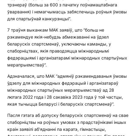
трэнераў (больш за 600 з пачатку поўнамаштабнага
ўварвання) і немагчымасць забяспечыць роўныя ўмовы
для спартыўнай канкурэнцыі”.
7 траўня выканкам МАК заявіў, што “больш не
рэкамендуе якія-небудзь абмежаванні на ўдзел
беларускіх спартсменаў, уключаючы каманды, у
спаборніцтвах, якія праводзяцца міжнароднымі
федэрацыямі і арганізатарамі міжнародных спартыўных
мерапрыемстваў“.
Адзначалася, што МАК “адмяніў рэкамендаваныя ўмовы
ўдзелу для міжнародных федэрацый і арганізатараў
міжнародных спартыўных мерапрыемстваў ад 28
лютага 2022 года і 28 сакавіка 2023 года ў той частцы,
якая тычыцца Беларусі і беларускіх спартсменаў“.
Пасля гэтага аб допуску беларускіх спартсменаў на свае
спаборніцтвы на роўных умовах з прадстаўнікамі іншых
краін заявілі аб’яднанні па каратэ, гімнастыцы,