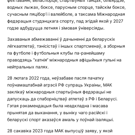
фехтаванні, веласпорце, спартыўных танцах, більярдзе,
водных лыжах, боксе, парусным спорце, тайскім боксе,
сучасным пяцібор’і і валейболе, а таксама Міжнародная
федэрацыя студэнцкага спорту, пад эгідай якой у 2027
годзе адбудуцца летняя і зімовая ўніверсіяды.
Захаваныя абмежаванні ў дачыненні да беларускіх
лёгкаатлетаў, тэнісістаў і іншых спартсменаў, а зборныя
па футболе і футбольныя клубы па-ранейшаму
праводзяць “хатнія“ міжнародныя афіцыйныя гульні на
нейтральных палях.
28 лютага 2022 года, неўзабаве пасля пачатку
поўнамаштабнай агрэсіі РФ супраць Украіны, МАК
заклікаў міжнародныя спартыўныя федэрацыі не
дапускаць да спаборніцтваў атлетаў з РФ і Беларусі.
Гэтая рэкамендацыя была неадкладна і масава
прынятая да выканання, у выніку чаго расійскі і
беларускі спорт аказаўся амаль у поўнай ізаляцыі.
28 сакавіка 2023 года МАК выпусціў заяву, у якой