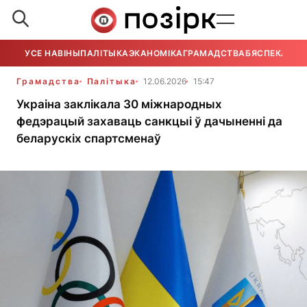
УСЕ НАВІНЫ
ПАЛІТЫКА
ЭКАНОМІКА
ГРАМАДСТВА
БЯСПЕКА
УСЕ
Грамадства
Палітыка
12.06.2026
15:47
Украіна заклікала 30 міжнародных
федэрацый захаваць санкцыі ў дачыненні да
беларускіх спартсменаў