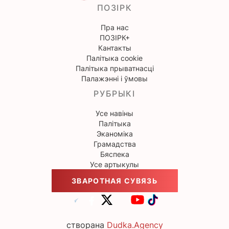
ПОЗІРК
Пра нас
ПОЗІРК+
Кантакты
Палітыка cookie
Палітыка прыватнасці
Палажэнні і ўмовы
РУБРЫКІ
Усе навіны
Палітыка
Эканоміка
Грамадства
Бяспека
Усе артыкулы
ЗВАРОТНАЯ СУВЯЗЬ
створана
Dudka.Agency