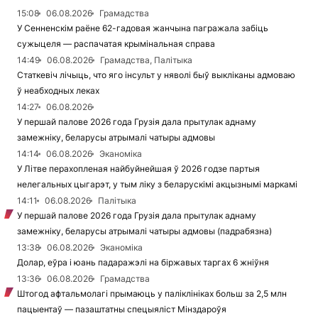
15:08
06.08.2026
Грамадства
У Сенненскім раёне 62-гадовая жанчына пагражала забіць
сужыцеля — распачатая крымінальная справа
14:49
06.08.2026
Грамадства, Палітыка
Статкевіч лічыць, что яго інсульт у няволі быў выкліканы адмоваю
ў неабходных леках
14:27
06.08.2026
У першай палове 2026 года Грузія дала прытулак аднаму
замежніку, беларусы атрымалі чатыры адмовы
14:14
06.08.2026
Эканоміка
У Літве перахопленая найбуйнейшая ў 2026 годзе партыя
нелегальных цыгарэт, у тым ліку з беларускімі акцызнымі маркамі
14:11
06.08.2026
Палітыка
У першай палове 2026 года Грузія дала прытулак аднаму
замежніку, беларусы атрымалі чатыры адмовы (падрабязна)
13:38
06.08.2026
Эканоміка
Долар, еўра і юань падаражэлі на біржавых таргах 6 жніўня
13:36
06.08.2026
Грамадства
Штогод афтальмолагі прымаюць у паліклініках больш за 2,5 млн
пацыентаў — пазаштатны спецыяліст Мінздароўя