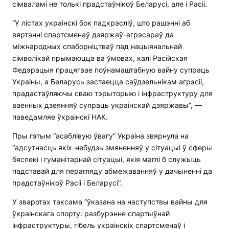
сімваламі не толькі прадстаўнікоў Беларусі, але і Расіі.
“У лістах украінскі бок падкрэсліў, што рашэнні аб
вяртанні спартсменаў дзяржаў-агрэсараў да
міжнародных спаборніцтваў пад нацыянальнай
сімволікай прымаюцца ва ўмовах, калі Расійская
Федэрацыя працягвае поўнамаштабную вайну супраць
Украіны, а Беларусь застаецца саўдзельнікам агрэсіі,
прадастаўляючы сваю тэрыторыю і інфраструктуру для
ваенных дзеянняў супраць украінскай дзяржавы”, —
паведамляе ўкраінскі НАК.
Пры гэтым “асаблівую ўвагу” Украіна звярнула на
“адсутнасць якіх-небудзь змяненняў у сітуацыі ў сферы
бяспекі і гуманітарнай сітуацыі, якія маглі б служыць
падставай для перагляду абмежаванняў у дачыненні да
прадстаўнікоў Расіі і Беларусі”.
У зваротах таксама “ўказана на наступствы вайны для
ўкраінскага спорту: разбурэнне спартыўнай
інфраструктуры, гібель украінскіх спартсменаў і