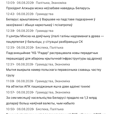
13:05
06.08.2026
Палітыка, Эканоміка
Прэзідэнт Алжыра можа неўзабаве наведаць Беларусь
12:42
06.08.2026
Грамадства
Беларус арыштаваны ў Варшаве на падставе падазрэння ў
захоўванні і збыце наркотыкаў і псіхатропаў
12:38
06.08.2026
Грамадства
У цэнтры Мінска на дзяўчыну ўпалі галіны надламанага дрэва —
пацярпелая ў бальніцы, у сітуацыі разбіраецца СК
12:35
06.08.2026
Бяспека, Палітыка
Падсанкцыйнае "КБ "Радар" распрацавала новы перадатчык
перашкодаў для абароны крытычнай інфраструктуры ад дронаў
12:31
06.08.2026
Грамадства, Эканоміка
Мытня выкрыла намер польскага перавозчыка схаваць частку
грузу
11:08
06.08.2026
Грамадства, Эканоміка
На аб'ектах АПК пашкоджаныя яшчэ дзве адзінкі тэхнікі
10:57
06.08.2026
Грамадства, Эканоміка
За сем месяцаў насельніцтва Беларусі прадало на 1,3 млрд
долараў больш наяўнай валюты, чым набыло
10:50
06.08.2026
Бяспека, Палітыка