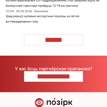
Вучэнні міратворчых сіл і падраздзяленняў РХБ-абароны АДКБ на
беларускай тэрыторыі пройдуць 12–16 кастрычніка
10:04
06.08.2026
Эканоміка
Урад вярнуў нулявыя экспартныя пошліны на лёгкія
вуглевадародныя газы
ЧЫТАЦЬ
У вас ёсць партнёрская прапанова?
НАПІШЫЦЕ НАМ