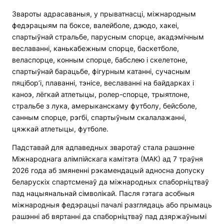
Звароты адрасаваныя, у прыватнасці, міжнародным
федэрацыям па боксе, валейболе, дзюдо, хакеі,
спартыўнай стральбе, парусным спорце, акадэмічным
веславанні, канькабежным спорце, баскетболе,
веласпорце, конным спорце, бабслею і скелетоне,
спартыўнай барацьбе, фігурным катанні, сучасным
пяцібор’і, плаванні, тэнісе, веславанні на байдарках і
каноэ, лёгкай атлетыцы, ролер-спорце, трыятлоне,
стральбе з лука, амерыканскаму футболу, бейсболе,
санным спорце, рэгбі, спартыўным скалалажанні,
цяжкай атлетыцы, футболе.
Падставай для адпаведных зваротаў стала рашэнне
Міжнароднага алімпійскага камітэта (МАК) ад 7 траўня
2026 года аб змяненні рэкамендацый адносна допуску
беларускіх спартсменаў да міжнародных спаборніцтваў
пад нацыянальнай сімволікай. Пасля гэтага асобныя
міжнародныя федэрацыі пачалі разглядаць або прымаць
рашэнні аб вяртанні да спаборніцтваў пад дзяржаўнымі