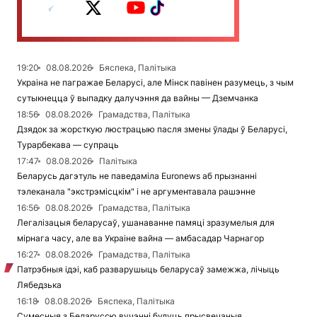
19:20
08.08.2026
Бяспека, Палітыка
Украіна не пагражае Беларусі, але Мінск павінен разумець, з чым
сутыкнецца ў выпадку далучэння да вайны — Дземчанка
18:56
08.08.2026
Грамадства, Палітыка
Дзядок за жорсткую люстрацыю пасля змены ўлады ў Беларусі,
Турарбекава — супраць
17:47
08.08.2026
Палітыка
Беларусь дагэтуль не паведаміла Euronews аб прызнанні
тэлеканала "экстрэмісцкім" і не аргументавала рашэнне
16:56
08.08.2026
Грамадства, Палітыка
Легалізацыя беларусаў, ушанаванне памяці зразумелыя для
мірнага часу, але ва Украіне вайна — амбасадар Чарнагор
16:27
08.08.2026
Грамадства, Палітыка
Патрэбныя ідэі, каб разварушыць беларусаў замежжа, лічыць
Лябедзька
16:18
08.08.2026
Бяспека, Палітыка
Сумесныя з Беларуссю вучэнні будуць прысвечаныя