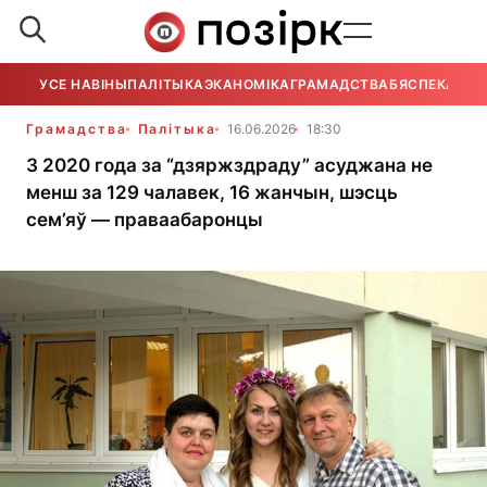
УСЕ НАВІНЫ
ПАЛІТЫКА
ЭКАНОМІКА
ГРАМАДСТВА
БЯСПЕКА
УСЕ
Грамадства
Палітыка
16.06.2026
18:30
З 2020 года за “дзяржздраду” асуджана не
менш за 129 чалавек, 16 жанчын, шэсць
сем’яў — праваабаронцы