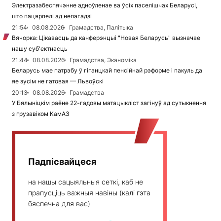
Электразабеспячэнне адноўленае ва ўсіх паселішчах Беларусі,
што пацярпелі ад непагадзі
21:54
08.08.2026
Грамадства, Палітыка
Вячорка: Цікавасць да канферэнцыі "Новая Беларусь" вызначае
нашу суб'ектнасць
21:44
08.08.2026
Грамадства, Эканоміка
Беларусь мае патрэбу ў гіганцкай пенсійнай рэформе і пакуль да
яе зусім не гатовая — Львоўскі
20:13
08.08.2026
Грамадства
У Бялыніцкім раёне 22-гадовы матацыкліст загінуў ад сутыкнення
з грузавіком КамАЗ
Падпісвайцеся
на нашы сацыяльныя сеткі, каб не
прапусціць важныя навіны (калі гэта
бяспечна для вас)