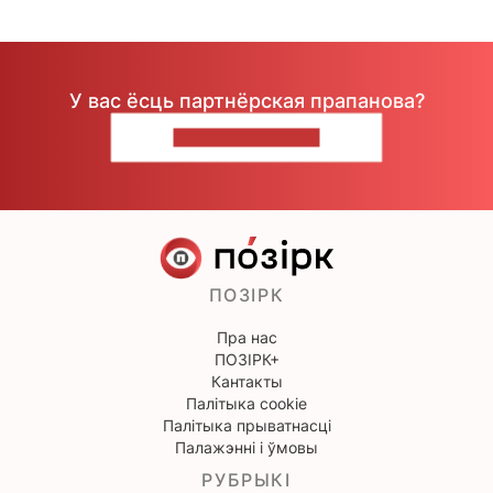
У вас ёсць партнёрская прапанова?
НАПІШЫЦЕ НАМ
ПОЗІРК
Пра нас
ПОЗІРК+
Кантакты
Палітыка cookie
Палітыка прыватнасці
Палажэнні і ўмовы
РУБРЫКІ