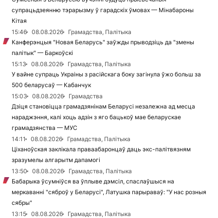
супрацьдзеянню тэрарызму ў гарадскіх ўмовах — Мінабароны
Кітая
15:46
08.08.2026
Грамадства, Палітыка
Канферэнцыя "Новая Беларусь" заўжды прыводзіць да "змены
палітык" — Баркоўскі
15:13
08.08.2026
Грамадства, Палітыка
У вайне супраць Украіны з расійскага боку загінула ўжо больш за
500 беларусаў — Кабанчук
15:03
08.08.2026
Грамадства
Дзіця становіцца грамадзянінам Беларусі незалежна ад месца
нараджэння, калі хоць адзін з яго бацькоў мае беларускае
грамадзянства — МУС
14:11
08.08.2026
Грамадства, Палітыка
Ціханоўская заклікала праваабаронцаў даць экс-палітвязням
зразумелы алгарытм дапамогі
13:50
08.08.2026
Грамадства, Палітыка
Бабарыка ўсумніўся ва ўплыве дэмсіл, спаслаўшыся на
меркаванні "сяброў у Беларусі", Латушка парыраваў: "У нас розныя
сябры"
13:15
08.08.2026
Грамадства, Палітыка