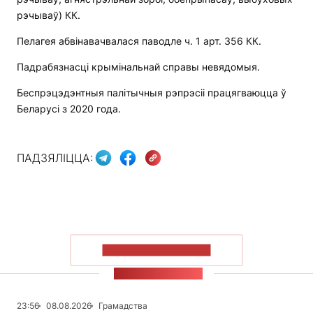
рэчываў) КК.
Пелагея абвінавачвалася паводле ч. 1 арт. 356 КК.
Падрабязнасці крымінальнай справы невядомыя.
Беспрэцэдэнтныя палітычныя рэпрэсіі працягваюцца ў
Беларусі з 2020 года.
ПАДЗЯЛІЦЦА:
ПАКАЗАЦЬ БОЛЬШ
СТУЖКА НАВІН
23:56
08.08.2026
Грамадства