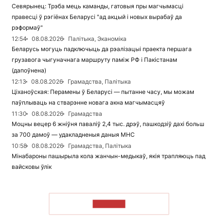
Севярынец: Трэба мець каманды, гатовыя пры магчымасці
правесці ў рэгіёнах Беларусі "ад акцый і новых вырабаў да
рэформаў"
12:54
08.08.2026
Палітыка, Эканоміка
Беларусь могуць падключыць да рэалізацыі праекта першага
грузавога чыгуначнага маршруту паміж РФ і Пакістанам
(дапоўнена)
12:13
08.08.2026
Грамадства, Палітыка
Ціханоўская: Перамены ў Беларусі — пытанне часу, мы можам
паўплываць на стварэнне новага акна магчымасцяў
11:30
08.08.2026
Грамадства
Моцны вецер 6 жніўня паваліў 2,4 тыс. дрэў, пашкодзіў дахі больш
за 700 дамоў — удакладненыя даныя МНС
10:58
08.08.2026
Грамадства, Палітыка
Мінабароны пашырыла кола жанчын-медыкаў, якія трапляюць пад
вайсковы ўлік
ЧЫТАЦЬ