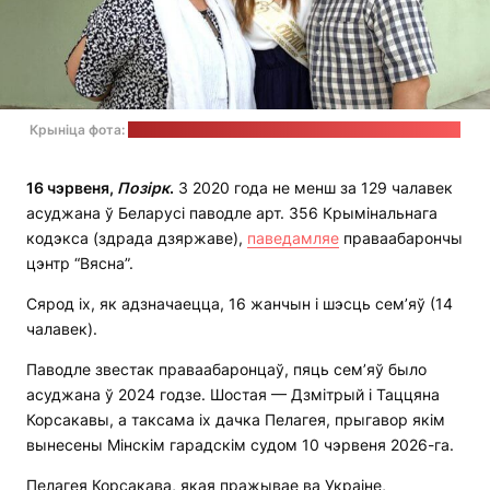
Крыніца фота:
тэлеграм-канал праваабарончага цэнтру "Вясна"
16 чэрвеня,
Позірк
.
З 2020 года не менш за 129 чалавек
асуджана ў Беларусі паводле арт. 356 Крымінальнага
кодэкса (здрада дзяржаве),
паведамляе
праваабарончы
цэнтр “Вясна”.
Сярод іх, як адзначаецца, 16 жанчын і шэсць сем’яў (14
чалавек).
Паводле звестак праваабаронцаў, пяць сем’яў было
асуджана ў 2024 годзе. Шостая — Дзмітрый і Таццяна
Корсакавы, а таксама іх дачка Пелагея, прыгавор якім
вынесены Мінскім гарадскім судом 10 чэрвеня 2026-га.
Пелагея Корсакава, якая пражывае ва Украіне,