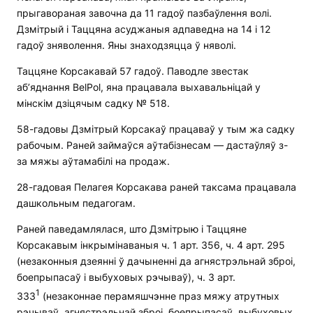
прыгавораная завочна да 11 гадоў пазбаўлення волі.
Дзмітрый і Таццяна асуджаныя адпаведна на 14 і 12
гадоў зняволення. Яны знаходзяцца ў няволі.
Таццяне Корсакавай 57 гадоў. Паводле звестак
аб’яднання BelPol, яна працавала выхавальніцай у
мінскім дзіцячым садку № 518.
58-гадовы Дзмітрый Корсакаў працаваў у тым жа садку
рабочым. Раней займаўся аўтабізнесам — дастаўляў з-
за мяжы аўтамабілі на продаж.
28-гадовая Пелагея Корсакава раней таксама працавала
дашкольным педагогам.
Раней паведамлялася, што Дзмітрыю і Таццяне
Корсакавым інкрымінаваныя ч. 1 арт. 356, ч. 4 арт. 295
(незаконныя дзеянні ў дачыненні да агнястрэльнай зброі,
боепрыпасаў і выбуховых рэчываў), ч. 3 арт.
1
333
(незаконнае перамяшчэнне праз мяжу атрутных
рэчываў, агнястрэльнай зброі, боепрыпасаў, выбуховых