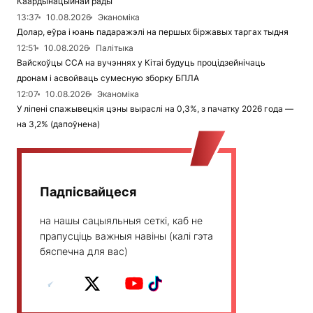
Каардынацыйнай рады
13:37
10.08.2026
Эканоміка
Долар, еўра і юань падаражэлі на першых біржавых таргах тыдня
12:51
10.08.2026
Палітыка
Вайскоўцы ССА на вучэннях у Кітаі будуць процідзейнічаць
дронам і асвойваць сумесную зборку БПЛА
12:07
10.08.2026
Эканоміка
У ліпені спажывецкія цэны выраслі на 0,3%, з пачатку 2026 года —
на 3,2% (дапоўнена)
Падпісвайцеся
на нашы сацыяльныя сеткі, каб не
прапусціць важныя навіны (калі гэта
бяспечна для вас)