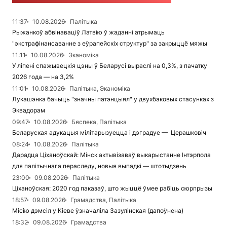
11:37
10.08.2026
Палітыка
Рыжанкоў абвінаваціў Латвію ў жаданні атрымаць
"экстрафінансаванне з еўрапейскіх структур" за закрыццё мяжы
11:11
10.08.2026
Эканоміка
У ліпені спажывецкія цэны ў Беларусі выраслі на 0,3%, з пачатку
2026 года — на 3,2%
11:01
10.08.2026
Палітыка, Эканоміка
Лукашэнка бачыць "значны патэнцыял" у двухбаковых стасунках з
Эквадорам
09:47
10.08.2026
Бяспека, Палітыка
Беларуская адукацыя мілітарызуецца і дэградуе — Церашковіч
08:24
10.08.2026
Палітыка
Дарадца Ціханоўскай: Мінск актывізаваў выкарыстанне Інтэрпола
для палітычнага пераследу, новыя выпадкі — штотыдзень
23:00
09.08.2026
Палітыка
Ціханоўская: 2020 год паказаў, што жыццё ўмее рабіць сюрпрызы
18:57
09.08.2026
Грамадства, Палітыка
Місію дэмсіл у Кіеве ўзначаліла Зазулінская (дапоўнена)
18:32
09.08.2026
Грамадства