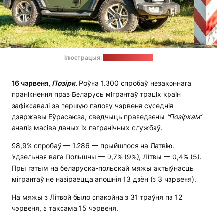
Ілюстрацыя:
strazgraniczna.pl
16 чэрвеня,
Позірк
.
Роўна 1.300 спробаў незаконнага
пранікнення праз Беларусь мігрантаў трэціх краін
зафіксавалі за першую палову чэрвеня суседнія
дзяржавы Еўрасаюза, сведчыць праведзены
“Позіркам“
аналіз масіва даных іх пагранічных службаў.
98,9% спробаў — 1.286 — прыйшлося на Латвію.
Удзельная вага Польшчы — 0,7% (9%), Літвы — 0,4% (5).
Пры гэтым на беларуска-польскай мяжы актыўнасць
мігрантаў не назіраецца апошнія 13 дзён (з 3 чэрвеня).
На мяжы з Літвой было спакойна з 31 траўня па 12
чэрвеня, а таксама 15 чэрвеня.