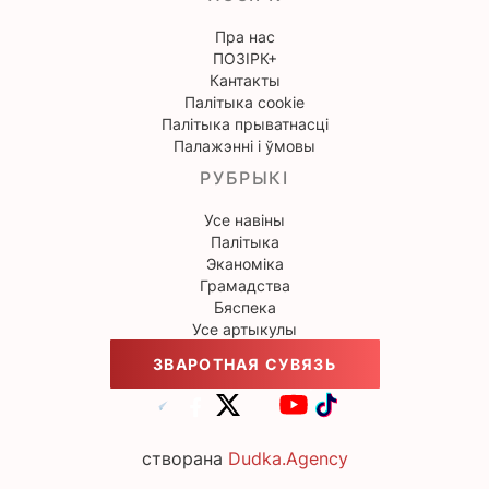
Пра нас
ПОЗІРК+
Кантакты
Палітыка cookie
Палітыка прыватнасці
Палажэнні і ўмовы
РУБРЫКІ
Усе навіны
Палітыка
Эканоміка
Грамадства
Бяспека
Усе артыкулы
ЗВАРОТНАЯ СУВЯЗЬ
створана
Dudka.Agency