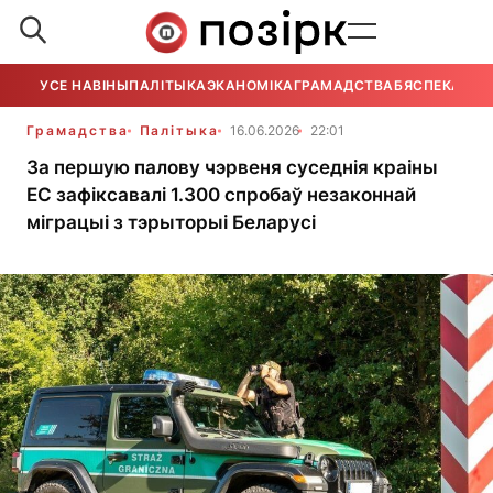
УСЕ НАВІНЫ
ПАЛІТЫКА
ЭКАНОМІКА
ГРАМАДСТВА
БЯСПЕКА
УСЕ
Грамадства
Палітыка
16.06.2026
22:01
За першую палову чэрвеня суседнія краіны
ЕС зафіксавалі 1.300 спробаў незаконнай
міграцыі з тэрыторыі Беларусі