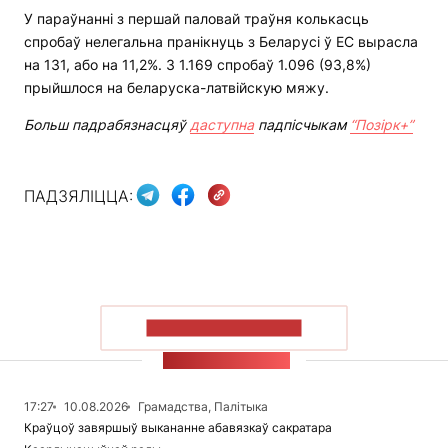
У параўнанні з першай паловай траўня колькасць
спробаў нелегальна пранікнуць з Беларусі ў ЕС вырасла
на 131, або на 11,2%. З 1.169 спробаў 1.096 (93,8%)
прыйшлося на беларуска-латвійскую мяжу.
Больш падрабязнасцяў
даступна
падпісчыкам
“Позірк+”
ПАДЗЯЛІЦЦА:
ПАКАЗАЦЬ БОЛЬШ
СТУЖКА НАВІН
17:27
10.08.2026
Грамадства, Палітыка
Краўцоў завяршыў выкананне абавязкаў сакратара