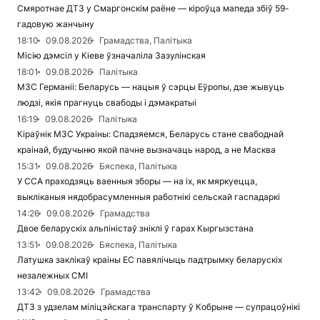
Смяротнае ДТЗ у Смаргонскім раёне — кіроўца мапеда збіў 59-
гадовую жанчыну
18:10
09.08.2026
Грамадства, Палітыка
Місію дэмсіл у Кіеве ўзначаліла Зазулінская
18:01
09.08.2026
Палітыка
МЗС Германіі: Беларусь — нацыя ў сэрцы Еўропы, дзе жывуць
людзі, якія прагнуць свабоды і дэмакратыі
16:19
09.08.2026
Палітыка
Кіраўнік МЗС Украіны: Спадзяемся, Беларусь стане свабоднай
краінай, будучыню якой пачне вызначаць народ, а не Масква
15:31
09.08.2026
Бяспека, Палітыка
У ССА праходзяць ваенныя зборы — на іх, як мяркуецца,
выкліканыя нядобрасумленныя работнікі сельскай гаспадаркі
14:26
09.08.2026
Грамадства
Двое беларускіх альпіністаў зніклі ў гарах Кыргызстана
13:51
09.08.2026
Бяспека, Палітыка
Латушка заклікаў краіны ЕС павялічыць падтрымку беларускіх
незалежных СМІ
13:42
09.08.2026
Грамадства
ДТЗ з удзелам міліцэйскага транспарту ў Кобрыне — супрацоўнікі