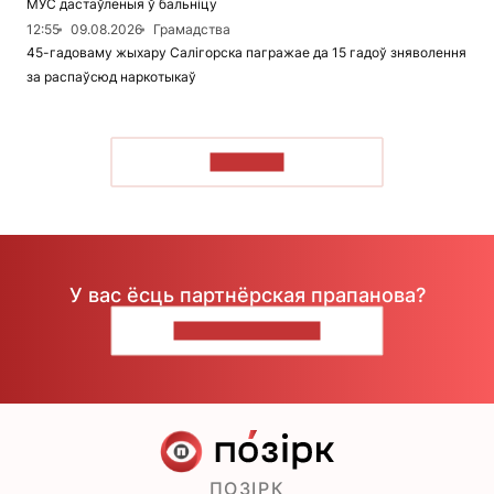
МУС дастаўленыя ў бальніцу
12:55
09.08.2026
Грамадства
45-гадоваму жыхару Салігорска пагражае да 15 гадоў зняволення
за распаўсюд наркотыкаў
ЧЫТАЦЬ
У вас ёсць партнёрская прапанова?
НАПІШЫЦЕ НАМ
ПОЗІРК