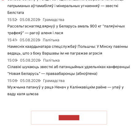
патрыманых аўтамабіляў і мінеральных угнаенняў — звесткі
Белстата
15:52
05.08.2026
Грамадства
Рассельгаснагляд вярнуў у Беларусь амаль 900 кг “паляўнічых
трафеяў” — рагоў аленя і лася
15:41
05.08.2026
Палітыка
Намеснік каардынатара спецслужбаў Польшчы: У Мінску павінны
ведаць, што з боку Варшавы ім не пагражае агрэсія
15:09
05.08.2026
Палітыка
Сілавікі шукаюць звесткі аб патэнцыйных удзельніках канферэнцыі
"Новая Беларусь" — праваабаронцы (абноўлена)
15:06
05.08.2026
Грамадства
Мужчына патануў у рацэ Ненач у Калінкавіцкім раёне — упаў у
ваду каля шлюза
ЧЫТАЦЬ