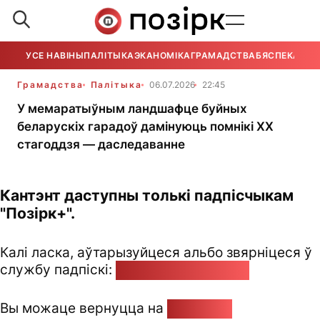
УСЕ НАВІНЫ
ПАЛІТЫКА
ЭКАНОМІКА
ГРАМАДСТВА
БЯСПЕКА
УСЕ
Грамадства
Палітыка
06.07.2026
22:45
У мемаратыўным ландшафце буйных
беларускіх гарадоў дамінуюць помнікі ХХ
стагоддзя — даследаванне
Кантэнт даступны толькі падпісчыкам
"Позірк+".
Калі ласка, аўтарызуйцеся альбо звярніцеся ў
службу падпіскі:
pozirk@pozirk.online
Вы можаце вернуцца на
Галоўную