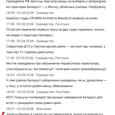
Грамадзяне РФ змогуць прагаласаваць на выбарах у Дзярждуму
на тэрыторыі Беларусі — у Мінску, абласных цэнтрах і Бабруйску
18:39
05.08.2026
Грамадства
Кіраўнік студыі ZROBIM architects Макоўскі выйшаў на волю
17:56
05.08.2026
Грамадства, Палітыка
Літоўскія памежнікі знайшлі трэці за два тыдні падземны тунэль,
які вядзе з тэрыторыі Беларусі
17:36
05.08.2026
Грамадства
Смяротнае ДТЗ у Светлагорскім раёне — загінулі тры чалавекі, у
тым ліку 11-гадовая дзяўчынка
17:19
05.08.2026
Грамадства, Палітыка
Мытня паведаміла пра затрыманне перавозчыка наркотыкаў,
спаслаўшыся на “экстрэмісцкі” тэлеграм-канал праваабаронцаў
16:42
05.08.2026
Грамадства
У сямі раёнах Беларусі забаронена наведваць лясы, дазволена —
у пяці, у астатніх дзейнічаюць абмежаванні
16:30
05.08.2026
Грамадства, Палітыка
МЗС Польшчы папярэдзіў пра рызыкі наведвання Беларусі для
асоб з грамадзянствамі дзвюх краін
16:07
05.08.2026
Эканоміка
Запасы бензіну ў гандлі за год зменшыліся, вырасла колькасць