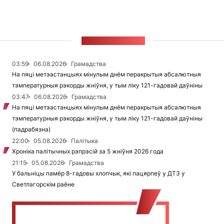
СТУЖКА НАВІН
03:59
06.08.2026
Грамадства
На пяці метэастанцыях мінулым днём перакрытыя абсалютныя
тэмпературныя рэкорды жніўня, у тым ліку 121-гадовай даўніны
03:47
06.08.2026
Грамадства
На пяці метэастанцыях мінулым днём перакрытыя абсалютныя
тэмпературныя рэкорды жніўня, у тым ліку 121-гадовай даўніны
(падрабязна)
22:00
05.08.2026
Палітыка
Хроніка палітычных рэпрэсій за 5 жніўня 2026 года
21:15
05.08.2026
Грамадства
У бальніцы памёр 8-гадовы хлопчык, які пацярпеў у ДТЗ у
Светлагорскім раёне