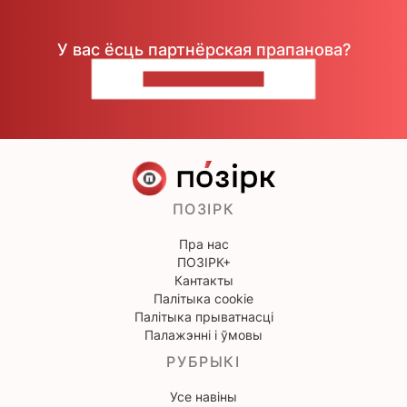
У вас ёсць партнёрская прапанова?
НАПІШЫЦЕ НАМ
ПОЗІРК
Пра нас
ПОЗІРК+
Кантакты
Палітыка cookie
Палітыка прыватнасці
Палажэнні і ўмовы
РУБРЫКІ
Усе навіны