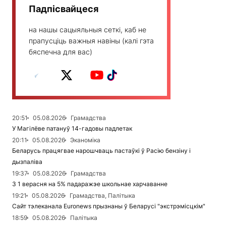
Падпісвайцеся
на нашы сацыяльныя сеткі, каб не
прапусціць важныя навіны (калі гэта
бяспечна для вас)
20:51
05.08.2026
Грамадства
У Магілёве патануў 14-гадовы падлетак
20:11
05.08.2026
Эканоміка
Беларусь працягвае нарошчваць пастаўкі ў Расію бензіну і
дызпаліва
19:37
05.08.2026
Грамадства
З 1 верасня на 5% падаражэе школьнае харчаванне
19:21
05.08.2026
Грамадства, Палітыка
Сайт тэлеканала Euronews прызнаны ў Беларусі "экстрэмісцкім"
18:59
05.08.2026
Палітыка