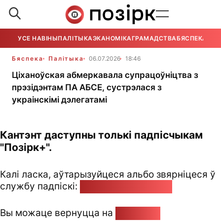
УСЕ НАВІНЫ
ПАЛІТЫКА
ЭКАНОМІКА
ГРАМАДСТВА
БЯСПЕКА
УСЕ
Бяспека
Палітыка
06.07.2026
18:46
Ціханоўская абмеркавала супрацоўніцтва з
прэзідэнтам ПА АБСЕ, сустрэлася з
украінскімі дэлегатамі
Кантэнт даступны толькі падпісчыкам
"Позірк+".
Калі ласка, аўтарызуйцеся альбо звярніцеся ў
службу падпіскі:
pozirk@pozirk.online
Вы можаце вернуцца на
Галоўную