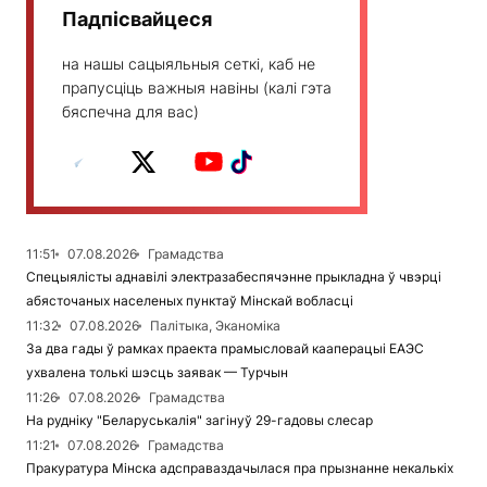
Падпісвайцеся
на нашы сацыяльныя сеткі, каб не
прапусціць важныя навіны (калі гэта
бяспечна для вас)
11:51
07.08.2026
Грамадства
Спецыялісты аднавілі электразабеспячэнне прыкладна ў чвэрці
абясточаных населеных пунктаў Мінскай вобласці
11:32
07.08.2026
Палітыка, Эканоміка
За два гады ў рамках праекта прамысловай кааперацыі ЕАЭС
ухвалена толькі шэсць заявак — Турчын
11:26
07.08.2026
Грамадства
На рудніку "Беларуськалія" загінуў 29-гадовы слесар
11:21
07.08.2026
Грамадства
Пракуратура Мінска адсправаздачылася пра прызнанне некалькіх