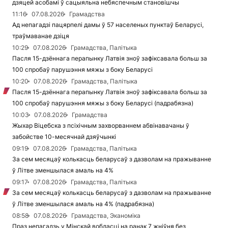
дзяцей асобамі ў сацыяльна небяспечным становішчы
11:16
07.08.2026
Грамадства
Ад непагадзі пацярпелі дамы ў 57 населеных пунктаў Беларусі,
траўмаванае дзіця
10:29
07.08.2026
Грамадства, Палітыка
Пасля 15-дзённага перапынку Латвія зноў зафіксавала больш за
100 спробаў парушэння мяжы з боку Беларусі
10:20
07.08.2026
Грамадства, Палітыка
Пасля 15-дзённага перапынку Латвія зноў зафіксавала больш за
100 спробаў парушэння мяжы з боку Беларусі (падрабязна)
10:03
07.08.2026
Грамадства
Жыхар Віцебска з псіхічным захворваннем абвінавачаны ў
забойстве 10-месячнай дзяўчынкі
09:19
07.08.2026
Грамадства, Палітыка
За сем месяцаў колькасць беларусаў з дазволам на пражыванне
ў Літве зменшылася амаль на 4%
09:17
07.08.2026
Грамадства, Палітыка
За сем месяцаў колькасць беларусаў з дазволам на пражыванне
ў Літве зменшылася амаль на 4% (падрабязна)
08:58
07.08.2026
Грамадства, Эканоміка
Праз непагадзь у Мінскай вобласці на ранак 7 жніўня без