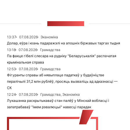
СТУЖКА НАВІН
13:37
07.08.2026
Эканоміка
Долар, еўра і юань падаражэлі на апошніх біржавых таргах тыдня
13:18
07.08.2026
Грамадства
Па факце гібелі слесара на рудніку "Беларуськалія" распачатая
крымінальная справа
12:53
07.08.2026
Грамадства
Фігуранты справы аб нявыплаце падаткаў у будаўніцтве
пералічылі 31,2 млн рублёў, просяць вызваліць ад адказнасці —
СК
12:24
07.08.2026
Грамадства, Эканоміка
Лукашэнка раскрытыкаваў стан палёў у Мінскай вобласці і
запатрабаваў "імем рэвалюцыі" навесці парадак