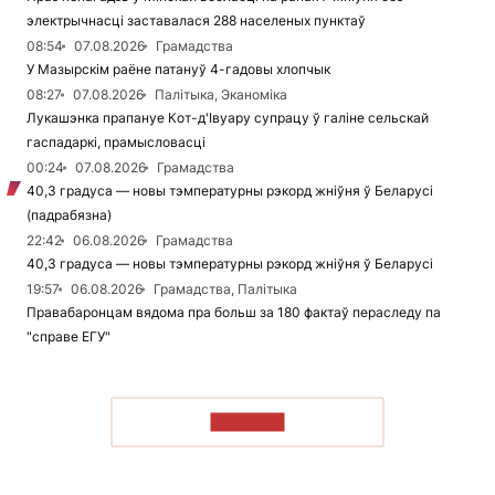
электрычнасці заставалася 288 населеных пунктаў
08:54
07.08.2026
Грамадства
У Мазырскім раёне патануў 4-гадовы хлопчык
08:27
07.08.2026
Палітыка, Эканоміка
Лукашэнка прапануе Кот-д'Івуару супрацу ў галіне сельскай
гаспадаркі, прамысловасці
00:24
07.08.2026
Грамадства
40,3 градуса — новы тэмпературны рэкорд жніўня ў Беларусі
(падрабязна)
22:42
06.08.2026
Грамадства
40,3 градуса — новы тэмпературны рэкорд жніўня ў Беларусі
19:57
06.08.2026
Грамадства, Палітыка
Правабаронцам вядома пра больш за 180 фактаў пераследу па
"справе ЕГУ"
ЧЫТАЦЬ