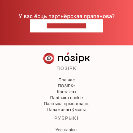
У вас ёсць партнёрская прапанова?
НАПІШЫЦЕ НАМ
ПОЗІРК
Пра нас
ПОЗІРК+
Кантакты
Палітыка cookie
Палітыка прыватнасці
Палажэнні і ўмовы
РУБРЫКІ
Усе навіны