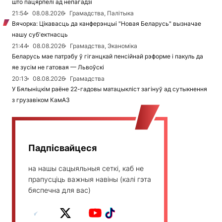
што пацярпелі ад непагадзі
21:54
08.08.2026
Грамадства, Палітыка
Вячорка: Цікавасць да канферэнцыі "Новая Беларусь" вызначае
нашу суб'ектнасць
21:44
08.08.2026
Грамадства, Эканоміка
Беларусь мае патрэбу ў гіганцкай пенсійнай рэформе і пакуль да
яе зусім не гатовая — Львоўскі
20:13
08.08.2026
Грамадства
У Бялыніцкім раёне 22-гадовы матацыкліст загінуў ад сутыкнення
з грузавіком КамАЗ
Падпісвайцеся
на нашы сацыяльныя сеткі, каб не
прапусціць важныя навіны (калі гэта
бяспечна для вас)