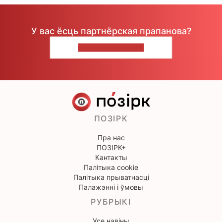
У вас ёсць партнёрская прапанова?
НАПІШЫЦЕ НАМ
ПОЗІРК
Пра нас
ПОЗІРК+
Кантакты
Палітыка cookie
Палітыка прыватнасці
Палажэнні і ўмовы
РУБРЫКІ
Усе навіны