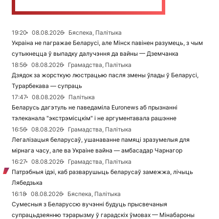
19:20
08.08.2026
Бяспека, Палітыка
Украіна не пагражае Беларусі, але Мінск павінен разумець, з чым
сутыкнецца ў выпадку далучэння да вайны — Дземчанка
18:56
08.08.2026
Грамадства, Палітыка
Дзядок за жорсткую люстрацыю пасля змены ўлады ў Беларусі,
Турарбекава — супраць
17:47
08.08.2026
Палітыка
Беларусь дагэтуль не паведаміла Euronews аб прызнанні
тэлеканала "экстрэмісцкім" і не аргументавала рашэнне
16:56
08.08.2026
Грамадства, Палітыка
Легалізацыя беларусаў, ушанаванне памяці зразумелыя для
мірнага часу, але ва Украіне вайна — амбасадар Чарнагор
16:27
08.08.2026
Грамадства, Палітыка
Патрэбныя ідэі, каб разварушыць беларусаў замежжа, лічыць
Лябедзька
16:18
08.08.2026
Бяспека, Палітыка
Сумесныя з Беларуссю вучэнні будуць прысвечаныя
супрацьдзеянню тэрарызму ў гарадскіх ўмовах — Мінабароны