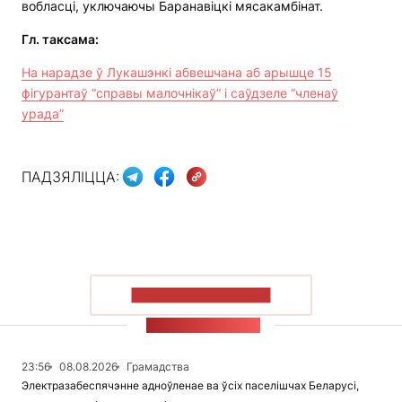
вобласці, уключаючы Баранавіцкі мясакамбінат.
Гл. таксама:
На нарадзе ў Лукашэнкі абвешчана аб арышце 15
фігурантаў “справы малочнікаў” і саўдзеле “членаў
урада”
ПАДЗЯЛІЦЦА:
ПАКАЗАЦЬ БОЛЬШ
СТУЖКА НАВІН
23:56
08.08.2026
Грамадства
Электразабеспячэнне адноўленае ва ўсіх паселішчах Беларусі,