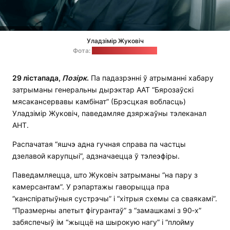
Уладзімір Жуковіч
Фота:
скрыншот відэа АНТ
29 лістапада,
Позірк
.
Па падазрэнні ў атрыманні хабару
затрыманы генеральны дырэктар ААТ “Бярозаўскі
мясакансервавы камбінат” (Брэсцкая вобласць)
Уладзімір Жуковіч, паведамляе дзяржаўны тэлеканал
АНТ.
Распачатая “яшчэ адна гучная справа па частцы
дзелавой карупцыі”, адзначаецца ў тэлеэфіры.
Паведамляецца, што Жуковіч затрыманы “на пару з
камерсантам”. У рэпартажы гаворыцца пра
“канспіратыўныя сустрэчы” і “хітрыя схемы са сваякамі”.
“Празмерны апетыт фігурантаў” з “замашкамі з 90‑х”
забяспечыў ім “жыццё на шырокую нагу” і “плойму