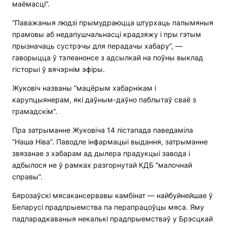
маёмасці”.
“Паважаныя людзі прымудраюцца штурхаць палымяныя
прамовы аб недапушчальнасці крадзяжу і пры гэтым
прызначаць сустрэчы для перадачы хабару”, —
гаворыцца ў тэлеанонсе з адсылкай на поўны выклад
гісторыі ў вячэрнім эфіры.
Жуковіч названы “мацёрым хабарнікам і
карупцыянерам, які даўным-даўно паблытаў сваё з
грамадскім”.
Пра затрыманне Жуковіча 14 лістапада паведаміла
“Наша Ніва”. Паводле інфармацыі выдання, затрыманне
звязанае з хабарам ад дылера прадукцыі завода і
адбылося не ў рамках разгорнутай КДБ “малочнай
справы”.
Бярозаўскі мясакансервавы камбінат — найбуйнейшае ў
Беларусі прадпрыемства па перапрацоўцы мяса. Яму
падпарадкаваныя некалькі прадпрыемстваў у Брэсцкай