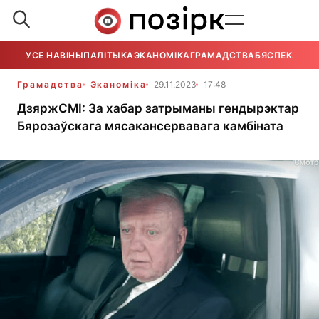
УСЕ НАВІНЫ
ПАЛІТЫКА
ЭКАНОМІКА
ГРАМАДСТВА
БЯСПЕКА
УСЕ
Грамадства
Эканоміка
29.11.2023
17:48
ДзяржСМІ: За хабар затрыманы гендырэктар
Бярозаўскага мясакансервавага камбіната