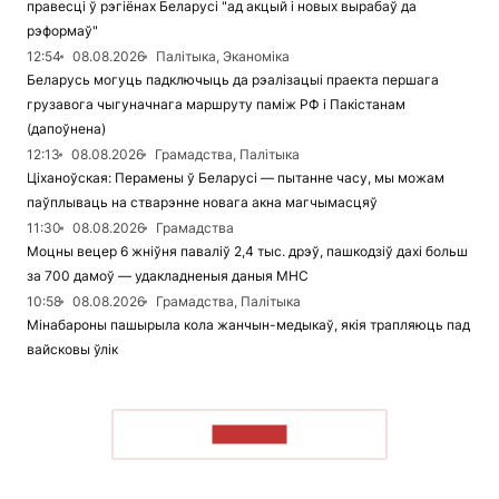
правесці ў рэгіёнах Беларусі "ад акцый і новых вырабаў да
рэформаў"
12:54
08.08.2026
Палітыка, Эканоміка
Беларусь могуць падключыць да рэалізацыі праекта першага
грузавога чыгуначнага маршруту паміж РФ і Пакістанам
(дапоўнена)
12:13
08.08.2026
Грамадства, Палітыка
Ціханоўская: Перамены ў Беларусі — пытанне часу, мы можам
паўплываць на стварэнне новага акна магчымасцяў
11:30
08.08.2026
Грамадства
Моцны вецер 6 жніўня паваліў 2,4 тыс. дрэў, пашкодзіў дахі больш
за 700 дамоў — удакладненыя даныя МНС
10:58
08.08.2026
Грамадства, Палітыка
Мінабароны пашырыла кола жанчын-медыкаў, якія трапляюць пад
вайсковы ўлік
ЧЫТАЦЬ