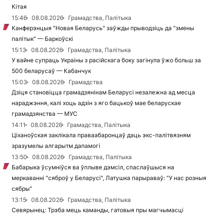
Кітая
15:46
08.08.2026
Грамадства, Палітыка
Канферэнцыя "Новая Беларусь" заўжды прыводзіць да "змены
палітык" — Баркоўскі
15:13
08.08.2026
Грамадства, Палітыка
У вайне супраць Украіны з расійскага боку загінула ўжо больш за
500 беларусаў — Кабанчук
15:03
08.08.2026
Грамадства
Дзіця становіцца грамадзянінам Беларусі незалежна ад месца
нараджэння, калі хоць адзін з яго бацькоў мае беларускае
грамадзянства — МУС
14:11
08.08.2026
Грамадства, Палітыка
Ціханоўская заклікала праваабаронцаў даць экс-палітвязням
зразумелы алгарытм дапамогі
13:50
08.08.2026
Грамадства, Палітыка
Бабарыка ўсумніўся ва ўплыве дэмсіл, спаслаўшыся на
меркаванні "сяброў у Беларусі", Латушка парыраваў: "У нас розныя
сябры"
13:15
08.08.2026
Грамадства, Палітыка
Севярынец: Трэба мець каманды, гатовыя пры магчымасці