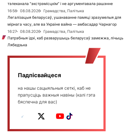
тэлеканала "экстрэмісцкім" і не аргументавала рашэнне
16:56
08.08.2026
Грамадства, Палітыка
Легалізацыя беларусаў, ушанаванне памяці зразумелыя для
мірнага часу, але ва Украіне вайна — амбасадар Чарнагор
16:27
08.08.2026
Грамадства, Палітыка
Патрэбныя ідэі, каб разварушыць беларусаў замежжа, лічыць
Лябедзька
Падпісвайцеся
на нашы сацыяльныя сеткі, каб не
прапусціць важныя навіны (калі гэта
бяспечна для вас)