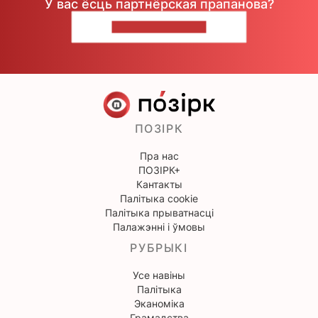
У вас ёсць партнёрская прапанова?
НАПІШЫЦЕ НАМ
ПОЗІРК
Пра нас
ПОЗІРК+
Кантакты
Палітыка cookie
Палітыка прыватнасці
Палажэнні і ўмовы
РУБРЫКІ
Усе навіны
Палітыка
Эканоміка
Грамадства