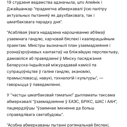
19 студзеня ведамства адзначыла, што Алейнік і
Джайшанкар “прадметна абмеркавалі ўсю палітру
актуальных пытанняў як двухбаковага, так і
шматбаковага парадку дня”.
“Асаблівая ўвага нададзена нарошчванню аб’ёмаў
узаемнага гандлю, харчовай бяспекі і кааперацыйным
праектам. Міністры вызначылі план узаемадзеяння і
рознаўзроўневых кантактаў на бліжэйшую перспектыву,
дамовіліся аб правядзенні ў Мінску пасяджэння
Беларуска-Індыйскай міжурадавай камісіі па
супрацоўніцтве ў галіне гандлю, эканомікі,
прамысловасці, навукі, тэхналогій і культуры”, —
гаворыцца ў паведамленні.
У “частцы шматбаковай тэматыкі” дыпламаты таксама
абмеркавалі “ўзаемадзеянне ў ЕАЭС, БРІКС, ШАС і ААН”,
пацвердзіўшы “ўзаемнае імкненне да больш
справядлівага светабудовы”.
“Асобна абмеркаваны пытанні рэгіянальнай бяспекі,