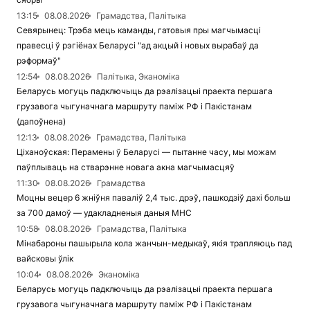
13:15
08.08.2026
Грамадства, Палітыка
Севярынец: Трэба мець каманды, гатовыя пры магчымасці
правесці ў рэгіёнах Беларусі "ад акцый і новых вырабаў да
рэформаў"
12:54
08.08.2026
Палітыка, Эканоміка
Беларусь могуць падключыць да рэалізацыі праекта першага
грузавога чыгуначнага маршруту паміж РФ і Пакістанам
(дапоўнена)
12:13
08.08.2026
Грамадства, Палітыка
Ціханоўская: Перамены ў Беларусі — пытанне часу, мы можам
паўплываць на стварэнне новага акна магчымасцяў
11:30
08.08.2026
Грамадства
Моцны вецер 6 жніўня паваліў 2,4 тыс. дрэў, пашкодзіў дахі больш
за 700 дамоў — удакладненыя даныя МНС
10:58
08.08.2026
Грамадства, Палітыка
Мінабароны пашырыла кола жанчын-медыкаў, якія трапляюць пад
вайсковы ўлік
10:04
08.08.2026
Эканоміка
Беларусь могуць падключыць да рэалізацыі праекта першага
грузавога чыгуначнага маршруту паміж РФ і Пакістанам