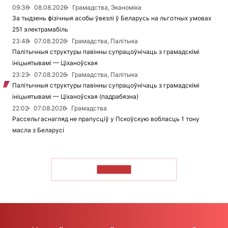
09:36
08.08.2026
Грамадства, Эканоміка
За тыдзень фізічныя асобы ўвезлі ў Беларусь на льготных умовах
251 электрамабіль
23:48
07.08.2026
Грамадства, Палітыка
Палітычныя структуры павінны супрацоўнічаць з грамадскімі
ініцыятывамі — Ціханоўская
23:23
07.08.2026
Грамадства, Палітыка
Палітычныя структуры павінны супрацоўнічаць з грамадскімі
ініцыятывамі — Ціханоўская (падрабязна)
22:02
07.08.2026
Грамадства
Рассельгаснагляд не прапусціў у Пскоўскую вобласць 1 тону
масла з Беларусі
ЧЫТАЦЬ