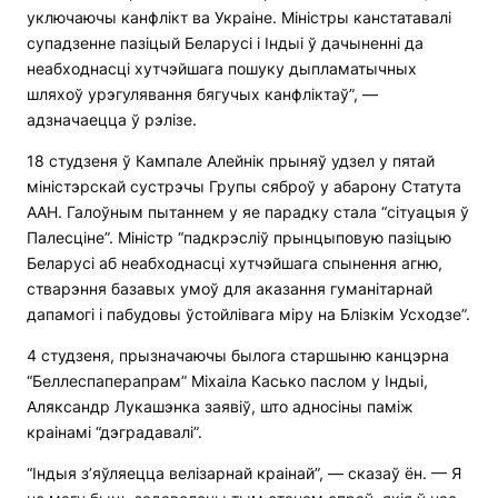
уключаючы канфлікт ва Украіне. Міністры канстатавалі
супадзенне пазіцый Беларусі і Індыі ў дачыненні да
неабходнасці хутчэйшага пошуку дыпламатычных
шляхоў урэгулявання бягучых канфліктаў”, —
адзначаецца ў рэлізе.
18 студзеня ў Кампале Алейнік прыняў удзел у пятай
міністэрскай сустрэчы Групы сяброў у абарону Статута
ААН. Галоўным пытаннем у яе парадку стала “сітуацыя ў
Палесціне”. Міністр “падкрэсліў прынцыповую пазіцыю
Беларусі аб неабходнасці хутчэйшага спынення агню,
стварэння базавых умоў для аказання гуманітарнай
дапамогі і пабудовы ўстойлівага міру на Блізкім Усходзе”.
4 студзеня, прызначаючы былога старшыню канцэрна
“Беллеспаперапрам” Міхаіла Касько паслом у Індыі,
Аляксандр Лукашэнка заявіў, што адносіны паміж
краінамі “дэградавалі”.
“Індыя з’яўляецца велізарнай краінай”, — сказаў ён. — Я