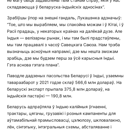
не магу быць задаволены тым станам спраў, якія ў нас
складваюцца ў беларуска-індыйскіх адносінах”.
Зрабіўшы ўпор на знешні гандаль, Лукашэнка адзначыў:
“Тое, што мы вырабляем, мы спакойна можам і ў Кітаі, і ў
Расіі прадаць, у некаторых краінах на далёкай дузе. Але
Індыя — велізарны рынак, і мы там былі прадстаўлены,
мы там працавалі з часоў Савецкага Саюза. Нам трэба
вызначыць асноўныя напрамкі, дзе мы нешта зможам
зрабіць, дзе мы будзем перш за ўсё карысныя Індыі.
Гэта аснова гэтага плана”.
Паводле дадзеных пасольства Беларусі ў Індыі, узаемны
тавараабарот у 2021 годзе склаў 566,6 млн долараў. На
беларускі экспарт прыпала 375,8 млн долараў, на
індыйскія пастаўкі — 190,8 млн.
Беларусь адпраўляла ў Індыю калійныя ўгнаенні,
трактары, цягачы, грузавікі і розныя кампаненты для
аўтамабільнай прамысловасці, цэлюлозу, шкловалакно,
лён, сінтэтыку, інтэгральныя схемы, абсталяванне і