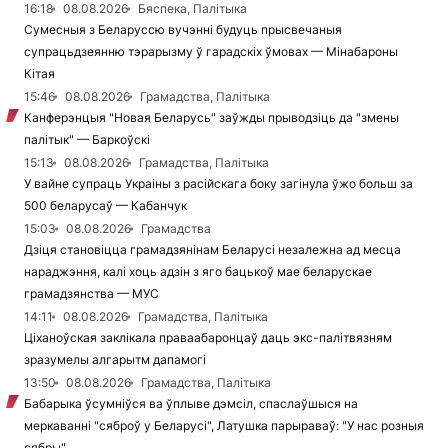
16:18
08.08.2026
Бяспека, Палітыка
Сумесныя з Беларуссю вучэнні будуць прысвечаныя
супрацьдзеянню тэрарызму ў гарадскіх ўмовах — Мінабароны
Кітая
15:46
08.08.2026
Грамадства, Палітыка
Канферэнцыя "Новая Беларусь" заўжды прыводзіць да "змены
палітык" — Баркоўскі
15:13
08.08.2026
Грамадства, Палітыка
У вайне супраць Украіны з расійскага боку загінула ўжо больш за
500 беларусаў — Кабанчук
15:03
08.08.2026
Грамадства
Дзіця становіцца грамадзянінам Беларусі незалежна ад месца
нараджэння, калі хоць адзін з яго бацькоў мае беларускае
грамадзянства — МУС
14:11
08.08.2026
Грамадства, Палітыка
Ціханоўская заклікала праваабаронцаў даць экс-палітвязням
зразумелы алгарытм дапамогі
13:50
08.08.2026
Грамадства, Палітыка
Бабарыка ўсумніўся ва ўплыве дэмсіл, спаслаўшыся на
меркаванні "сяброў у Беларусі", Латушка парыраваў: "У нас розныя
сябры"