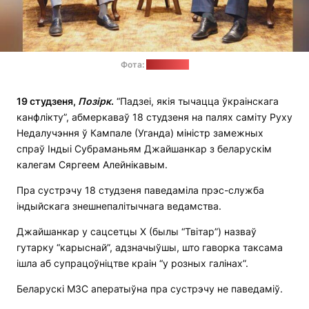
Фота:
МЗС Індыі
19 студзеня,
Позірк
.
“Падзеі, якія тычацца ўкраінскага
канфлікту”, абмеркаваў 18 студзеня на палях саміту Руху
Недалучэння ў Кампале (Уганда) міністр замежных
спраў Індыі Субраманьям Джайшанкар з беларускім
калегам Сяргеем Алейнікавым.
Пра сустрэчу 18 студзеня паведаміла прэс-служба
індыйскага знешнепалітычнага ведамства.
Джайшанкар у сацсетцы X (былы “Твітар”) назваў
гутарку “карыснай”, адзначыўшы, што гаворка таксама
ішла аб супрацоўніцтве краін “у розных галінах”.
Беларускі МЗС аператыўна пра сустрэчу не паведаміў.