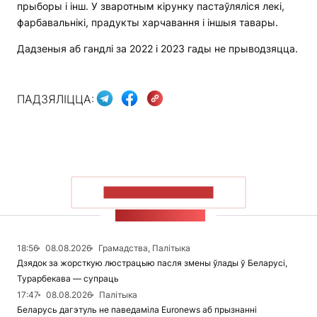
прыборы і інш. У зваротным кірунку пастаўляліся лекі,
фарбавальнікі, прадукты харчавання і іншыя тавары.
Дадзеныя аб гандлі за 2022 і 2023 гады не прыводзяцца.
ПАДЗЯЛІЦЦА:
ПАКАЗАЦЬ БОЛЬШ
СТУЖКА НАВІН
18:56
08.08.2026
Грамадства, Палітыка
Дзядок за жорсткую люстрацыю пасля змены ўлады ў Беларусі,
Турарбекава — супраць
17:47
08.08.2026
Палітыка
Беларусь дагэтуль не паведаміла Euronews аб прызнанні