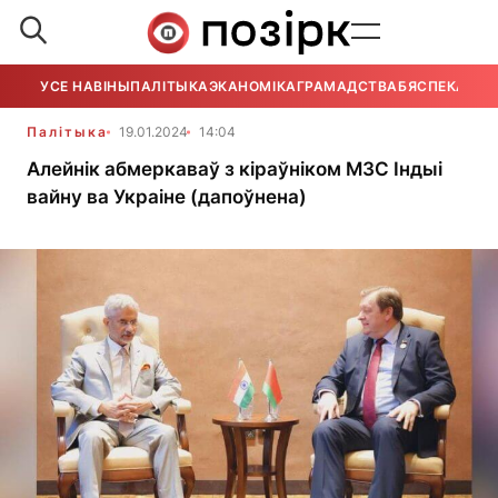
УСЕ НАВІНЫ
ПАЛІТЫКА
ЭКАНОМІКА
ГРАМАДСТВА
БЯСПЕКА
УСЕ
Палітыка
19.01.2024
14:04
Алейнік абмеркаваў з кіраўніком МЗС Індыі
вайну ва Украіне (дапоўнена)