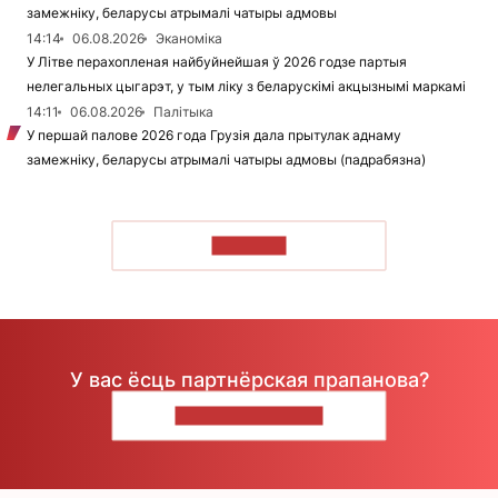
замежніку, беларусы атрымалі чатыры адмовы
14:14
06.08.2026
Эканоміка
У Літве перахопленая найбуйнейшая ў 2026 годзе партыя
нелегальных цыгарэт, у тым ліку з беларускімі акцызнымі маркамі
14:11
06.08.2026
Палітыка
У першай палове 2026 года Грузія дала прытулак аднаму
замежніку, беларусы атрымалі чатыры адмовы (падрабязна)
ЧЫТАЦЬ
У вас ёсць партнёрская прапанова?
НАПІШЫЦЕ НАМ