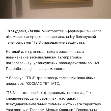
18 студзеня,
Позірк
.
Міністэрства інфармацыі “вынесла
пісьмовае папярэджанне заснавальніку беларускай
тэлепраграмы “ТВ 3”, паведамляе ведамства.
Нагодай для прыняцця такога рашэння стала
невыкананне заснавальнікам тэлепраграмы
патрабаванняў, устаноўленых заканадаўствам аб СМІ.
Падрабязнасці не паведамляюцца.
У Беларусі “ТВ 3” транслююць тэлекамунікацыйныя
аператары “КОСМАС ТБ” і МТС.
“ТВ 3” — гэта расійскі федэральны тэлеканал, “які
спецыялізуецца на серыялах, мастацкіх і
псеўдадакументальных фільмах містычнага характару.
Уваходзіць у “Газпром-Медыя Холдынг”. Генеральны