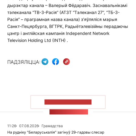
дырэктар канала – Валерый Фёдаравіч. Заснавальнікамі
тэлеканала “ТВ-3-Расія” (АТЗТ “Тэлеканал 27”, “ТБ-3-
Расія” – праграмная назва канала) з’яўляліся мэрыя
Санкт-Пецярбурга, ВГТРК, Радыётэлевізійны перадаючы
цэнтр і англійская кампанія Independent Network
Television Holding Ltd (INTH) .
ПАДЗЯЛІЦЦА:
ПАКАЗАЦЬ БОЛЬШ
СТУЖКА НАВІН
11:26
07.08.2026
Грамадства
На рудніку "Беларуськалія" загінуў 29-гадовы слесар