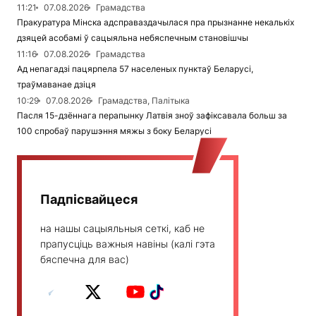
11:21
07.08.2026
Грамадства
Пракуратура Мінска адсправаздачылася пра прызнанне некалькіх
дзяцей асобамі ў сацыяльна небяспечным становішчы
11:16
07.08.2026
Грамадства
Ад непагадзі пацярпела 57 населеных пунктаў Беларусі,
траўмаванае дзіця
10:29
07.08.2026
Грамадства, Палітыка
Пасля 15-дзённага перапынку Латвія зноў зафіксавала больш за
100 спробаў парушэння мяжы з боку Беларусі
Падпісвайцеся
на нашы сацыяльныя сеткі, каб не
прапусціць важныя навіны (калі гэта
бяспечна для вас)