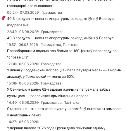
гаспадаркі, прамысловасці
00:24
07.08.2026
Грамадства
40,3 градуса — новы тэмпературны рэкорд жніўня ў Беларусі
(падрабязна)
22:42
06.08.2026
Грамадства
40,3 градуса — новы тэмпературны рэкорд жніўня ў Беларусі
19:57
06.08.2026
Грамадства, Палітыка
Правабаронцам вядома пра больш за 180 фактаў пераследу па
"справе ЕГУ"
17:36
06.08.2026
Грамадства
У ліпені ў Гродзенскай вобласці выпала паўтары месячныя нормы
ападкаў, у Гомельскай — менш за 60%
15:08
06.08.2026
Грамадства
У Сенненскім раёне 62-гадовая жанчына пагражала забіць
сужыцеля — распачатая крымінальная справа
14:49
06.08.2026
Грамадства, Палітыка
Статкевіч лічыць, что яго інсульт у няволі быў выкліканы адмоваю
ў неабходных леках
14:27
06.08.2026
У першай палове 2026 года Грузія дала прытулак аднаму