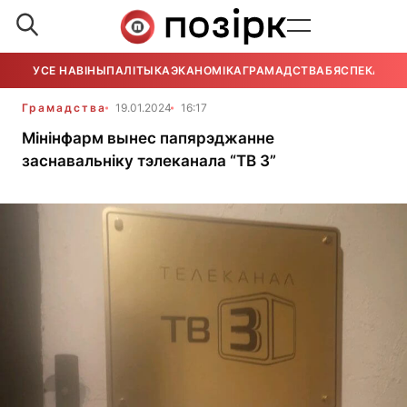
УСЕ НАВІНЫ
ПАЛІТЫКА
ЭКАНОМІКА
ГРАМАДСТВА
БЯСПЕКА
УСЕ
Грамадства
19.01.2024
16:17
Мінінфарм вынес папярэджанне
заснавальніку тэлеканала “ТВ 3”