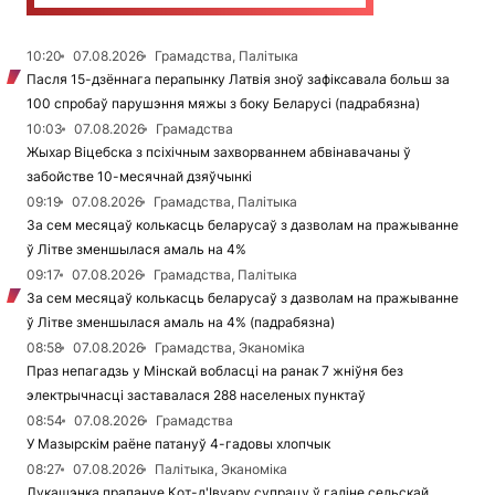
10:20
07.08.2026
Грамадства, Палітыка
Пасля 15-дзённага перапынку Латвія зноў зафіксавала больш за
100 спробаў парушэння мяжы з боку Беларусі (падрабязна)
10:03
07.08.2026
Грамадства
Жыхар Віцебска з псіхічным захворваннем абвінавачаны ў
забойстве 10-месячнай дзяўчынкі
09:19
07.08.2026
Грамадства, Палітыка
За сем месяцаў колькасць беларусаў з дазволам на пражыванне
ў Літве зменшылася амаль на 4%
09:17
07.08.2026
Грамадства, Палітыка
За сем месяцаў колькасць беларусаў з дазволам на пражыванне
ў Літве зменшылася амаль на 4% (падрабязна)
08:58
07.08.2026
Грамадства, Эканоміка
Праз непагадзь у Мінскай вобласці на ранак 7 жніўня без
электрычнасці заставалася 288 населеных пунктаў
08:54
07.08.2026
Грамадства
У Мазырскім раёне патануў 4-гадовы хлопчык
08:27
07.08.2026
Палітыка, Эканоміка
Лукашэнка прапануе Кот-д'Івуару супрацу ў галіне сельскай