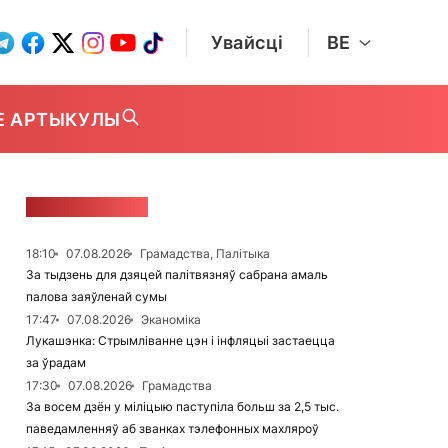
Увайсці
BE
Е АРТЫКУЛЫ
СТУЖКА НАВІН
18:10
07.08.2026
Грамадства, Палітыка
За тыдзень для дзяцей палітвязняў сабрана амаль
палова заяўленай сумы
17:47
07.08.2026
Эканоміка
Лукашэнка: Стрымліванне цэн і інфляцыі застаецца
за ўрадам
17:30
07.08.2026
Грамадства
За восем дзён у міліцыю паступіла больш за 2,5 тыс.
паведамленняў аб званках тэлефонных махляроў