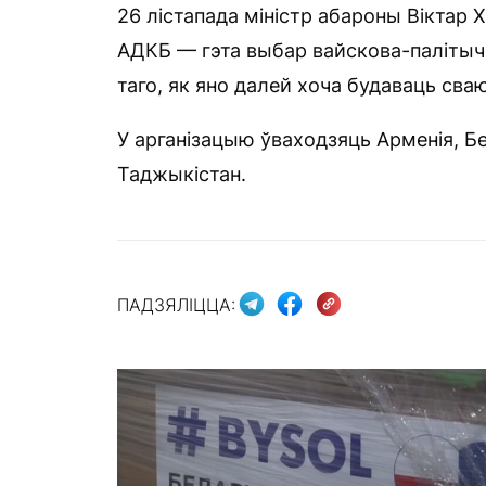
26 лістапада міністр абароны Віктар Х
АДКБ — гэта выбар вайскова-палітычна
таго, як яно далей хоча будаваць сва
У арганізацыю ўваходзяць Арменія, Бе
Таджыкістан.
ПАДЗЯЛІЦЦА: