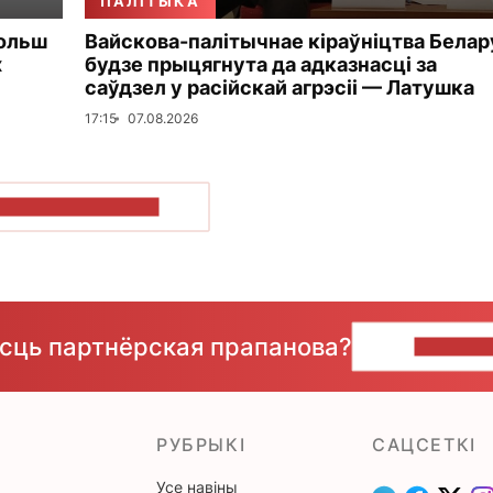
ПАЛІТЫКА
больш
Вайскова-палітычнае кіраўніцтва Белар
х
будзе прыцягнута да адказнасці за
саўдзел у расійскай агрэсіі — Латушка
17:15
07.08.2026
ПАКАЗАЦЬ БОЛЬШ
ёсць партнёрская прапанова?
НАПІШЫ
РУБРЫКІ
САЦСЕТКІ
Усе навіны