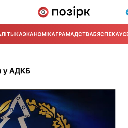
АЛІТЫКА
ЭКАНОМІКА
ГРАМАДСТВА
БЯСПЕКА
УС
л у АДКБ