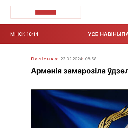
ПОЗІРК+
УСЕ НАВІНЫ
П
МІНСК 18:14
Палітыка
23.02.2024
08:58
Арменія замарозіла ўдзе