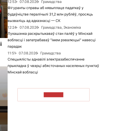
12:53
07.08.2026
Грамадства
Фігуранты справы аб нявыплаце падаткаў у
будаўніцтве пералічылі 31,2 млн рублёў, просяць
вызваліць ад адказнасці — СК
12:24
07.08.2026
Грамадства, Эканоміка
Лукашэнка раскрытыкаваў стан палёў у Мінскай
вобласці і запатрабаваў "імем рэвалюцыі" навесці
і
парадак
11:51
07.08.2026
Грамадства
Спецыялісты аднавілі электразабеспячэнне
прыкладна ў чвэрці абясточаных населеных пунктаў
Мінскай вобласці
ЧЫТАЦЬ