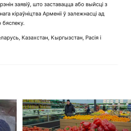
рэнін заявіў, што заставацца або выйсці з
га кіраўніцтва Арменіі ў залежнасці ад
ю бяспеку.
ларусь, Казахстан, Кыргызстан, Расія і