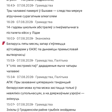
16:43
07.08.2026
Грамадства
Тры чалавекі памерлі ў Быхаве — следства мяркуе
атручэнне сурагатным алкаголем
16:26
07.08.2026
Грамадства
14-гадовы школьнік абстраляў з пнеўматычнага
пісталета кіёск у Лідзе
16:02
07.08.2026
Эканоміка
Беларусь пяты месяц запар з'яўляецца
аўтсайдарам у ЕАЭС па дынаміцы прамысловай
вытворчасці
15:53
07.08.2026
Грамадства, Палітыка
У "спіс экстрэмістаў" дададзеныя яшчэ чатыры
чалавекі
15:34
07.08.2026
Грамадства, Палітыка
АПК: Пры захаванні цяперашніх тэндэнцый
беларуская мова хутка можа застацца толькі ў
невялікіх супольнасцях, а на дзяржаўным узроўні —
знікнуць
15:07
07.08.2026
Грамадства
Зніклы ў Гродзенскім раёне грыбнік знойдзены