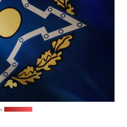
а:
сайт ПА АДКБ