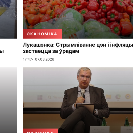
ЭКАНОМІКА
Лукашэнка: Стрымліванне цэн і інфляцы
мы
застаецца за ўрадам
17:47
07.08.2026