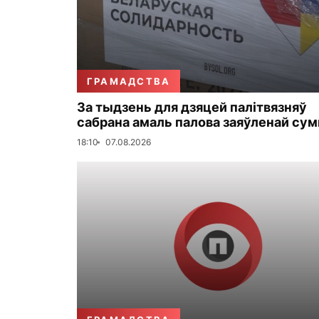
ГРАМАДСТВА
За тыдзень для дзяцей палітвязняў
сабрана амаль палова заяўленай су
18:10
07.08.2026