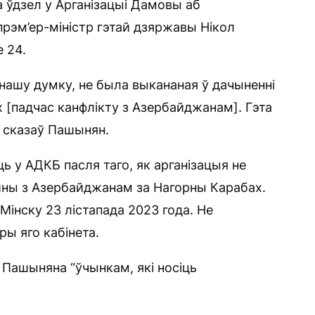
 ўдзел у Арганізацыі Дамовы аб
прэм’ер-міністр гэтай дзяржавы Нікол
 24.
нашу думку, не была выкананая ў дачыненні
ах [падчас канфлікту з Азербайджанам]. Гэта
— сказаў Пашынян.
ь у АДКБ пасля таго, як арганізацыя не
айны з Азербайджанам за Нагорны Карабах.
Мінску 23 лістапада 2023 года. Не
ры яго кабінета.
Пашыняна “ўчынкам, які носіць