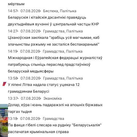
мёртвым
14:57
07.08.2026
Бяспека, Палітыка
Беларускія і кітайскія дэсантнікі правядуць
двухтыднёвыя вучэнні ў цэнтральнай частцы КНР
14:27
07.08.2026
Грамадства, Палітыка
Ціханоўская заклікала "зрабіць усё магчымае, каб
злачынствы рэжыму не засталіся беспакаранымі"
14:19
07.08.2026
Грамадства, Палітыка
Міжнародная і Еўрапейская федэрацыі журналістаў
патрабуюць спыніць пераслед прадстаўнікоў
беларускай медыясферы
13:58
07.08.2026
Грамадства, Палітыка
У ліпені Літва надала статус уцекача 12
грамадзянам Беларусі
13:37
07.08.2026
Эканоміка
Долар, еўра і юань падаражэлі на апошніх біржавых
таргах тыдня
13:18
07.08.2026
Грамадства
Па факце гібелі слесара на рудніку "Беларуськалія"
распачатая крымінальная справа