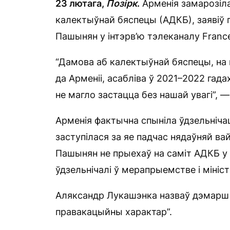
23 лютага,
Позірк
.
Арменія замарозіла
калектыўнай бяспецы (АДКБ), заявіў 
Пашынян у інтэрв’ю тэлеканалу France
“Дамова аб калектыўнай бяспецы, на 
да Арменіі, асабліва ў 2021–2022 гад
не магло застацца без нашай увагі”, 
Арменія фактычна спыніла ўдзельнічац
заступілася за яе падчас нядаўняй в
Пашынян не прыехаў на саміт АДКБ у 
ўдзельнічалі ў мерапрыемстве і мініст
Аляксандр Лукашэнка назваў дэмарш 
правакацыйны характар”.