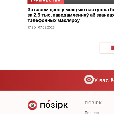
ГРАМАДСТВА
За восем дзён у міліцыю паступіла 
за 2,5 тыс. паведамленняў аб званка
тэлефонных махляроў
17:30
07.08.2026
У вас 
ПОЗІРК
Пра нас