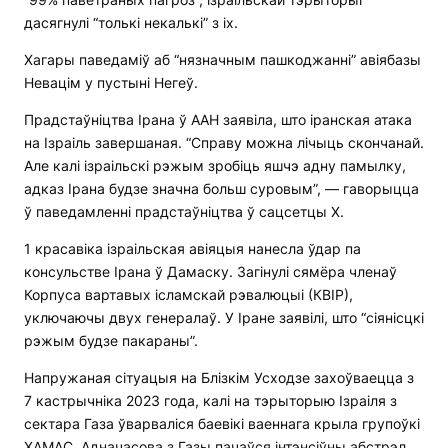
дасягнулі “толькі некалькі” з іх.
Хагары паведаміў аб “нязначным пашкоджанні” авіябазы
Невацім у пустыні Негеў.
Прадстаўніцтва Ірана ў ААН заявіла, што іранская атака
на Ізраіль завершаная. “Справу можна лічыць скончанай.
Але калі ізраільскі рэжым зробіць яшчэ адну памылку,
адказ Ірана будзе значна больш суровым”, — гаворыцца
ў паведамленні прадстаўніцтва ў сацсетцы X.
1 красавіка ізраільская авіяцыя нанесла ўдар па
консульстве Ірана ў Дамаску. Загінулі сямёра членаў
Корпуса вартавых ісламскай рэвалюцыі (КВІР),
уключаючы двух генералаў. У Іране заявілі, што “сіянісцкі
рэжым будзе пакараны”.
Напружаная сітуацыя на Блізкім Усходзе захоўваецца з
7 кастрычніка 2023 года, калі на тэрыторыю Ізраіля з
сектара Газа ўварваліся баевікі ваеннага крыла групоўкі
ХАМАС. Адначасова з Газы пачаўся інтэнсіўны абстрэл