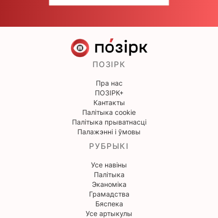
ПОЗІРК
Пра нас
ПОЗІРК+
Кантакты
Палітыка cookie
Палітыка прыватнасці
Палажэнні і ўмовы
РУБРЫКІ
Усе навіны
Палітыка
Эканоміка
Грамадства
Бяспека
Усе артыкулы