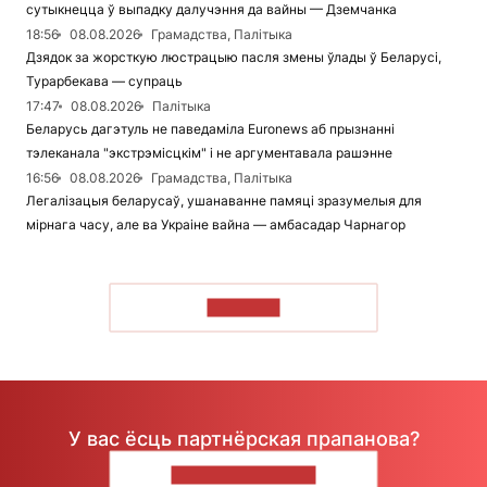
сутыкнецца ў выпадку далучэння да вайны — Дземчанка
18:56
08.08.2026
Грамадства, Палітыка
Дзядок за жорсткую люстрацыю пасля змены ўлады ў Беларусі,
Турарбекава — супраць
17:47
08.08.2026
Палітыка
Беларусь дагэтуль не паведаміла Euronews аб прызнанні
тэлеканала "экстрэмісцкім" і не аргументавала рашэнне
16:56
08.08.2026
Грамадства, Палітыка
Легалізацыя беларусаў, ушанаванне памяці зразумелыя для
мірнага часу, але ва Украіне вайна — амбасадар Чарнагор
ЧЫТАЦЬ
У вас ёсць партнёрская прапанова?
НАПІШЫЦЕ НАМ