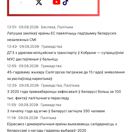
13:51
09.08.2026
Бяспека, Палітыка
Латушка заклікаў краіны ЕС павялічыць падтрымку беларускіх
незалежных СМІ
13:42
09.08.2026
Грамадства
ДТЗ з удзелам міліцэйскага транспарту ў Кобрыне — супрацоўнікі
МУС дастаўленыя ў бальніцу
12:55
09.08.2026
Грамадства
45-гадоваму жыхару Салігорска пагражае да 15 гадоў зняволення
за распаўсюд наркотыкаў
12:35
09.08.2026
Грамадства, Палітыка
З 2020 года праваабаронцы зафіксавалі ў Беларусі больш за 100
тыс. фактаў палітычнага пераследу
11:55
09.08.2026
Грамадства
З пачатку года ад агню ў Беларусі загінула 350 чалавек
11:16
09.08.2026
Палітыка
Еўрасаюз і дэмакратычныя краіны выказваюць салідарнасць з
беларусамі з нагоды гадавіны выбараў-2020