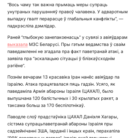
“Вось чаму так важна прымаць меры супраць
унутраных парушэнняў правоў чалавека. У адваротным
выпадку гвалт перарасце ў глабальныя канфлікты”, —
падкрэсліла дэмлідар.
Раней “глыбокую занепакоенасць” у сувязі з авіяўдарам
выказала
МЗС Беларусі. Пры гэтым ведамства ў сваім
паведамленні не згадала пра факт паветранай атакі, а
заявіла пра “эскалацыю сітуацыі ў блізкаўсходнім
рэгіёне”.
Познім вечарам 13 красавіка Іран нанёс авіяўдар па
Ізраілю. Атака працягвалася пяць гадзін. Усяго, як
паведаміла Армія абароны Ізраіля (ЦАХАЛ), было
выпушчана 120 балістычных і 30 крылатых ракет, а
таксама больш за 170 беспілотнікаў.
Паводле слоў прадстаўніка ЦАХАЛ Даніэля Хагары,
сістэма супрацьпаветранай абароны Ізраіля пры
садзейнічанні ЗША, Іарданіі і іншых краін, перахапіла
“99% паветраных пагроз”, ізраільскай тэрыторыі