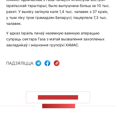
ізраільскай тэрыторыі, было выпушчана больш за 10 тыс.
ракет. У выніку загінула каля 1,4 тыс. чалавек з 37 краін,
у тым ліку трое грамадзян Беларусі; пацярпела 7,3 тыс.
чалавек.
У адказ Ізраіль пачаў наземную ваенную аперацыю
супраць сектара Газа з мэтай вызвалення захопленых
закладнікаў і знішчэння групоўкі ХАМАС.
ПАДЗЯЛІЦЦА:
ПАКАЗАЦЬ БОЛЬШ
СТУЖКА НАВІН