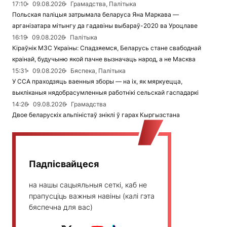
17:10
09.08.2026
Грамадства, Палітыка
Польская паліцыя затрымала беларуса Яна Маркава —
арганізатара мітынгу да гадавіны выбараў-2020 ва Уроцлаве
16:19
09.08.2026
Палітыка
Кіраўнік МЗС Украіны: Спадзяемся, Беларусь стане свабоднай
краінай, будучыню якой пачне вызначаць народ, а не Масква
15:31
09.08.2026
Бяспека, Палітыка
У ССА праходзяць ваенныя зборы — на іх, як мяркуецца,
выкліканыя нядобрасумленныя работнікі сельскай гаспадаркі
14:26
09.08.2026
Грамадства
Двое беларускіх альпіністаў зніклі ў гарах Кыргызстана
Падпісвайцеся
на нашы сацыяльныя сеткі, каб не
прапусціць важныя навіны (калі гэта
бяспечна для вас)