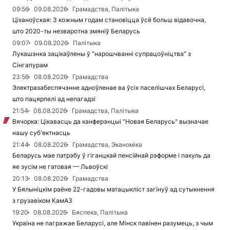
09:56
09.08.2026
Грамадства, Палітыка
Ціханоўская: З кожным годам становіцца ўсё больш відавочна,
што 2020-ты незваротна змяніў Беларусь
09:07
09.08.2026
Палітыка
Лукашэнка зацікаўлены ў "нарошчванні супрацоўніцтва" з
Сінгапурам
23:56
08.08.2026
Грамадства
Электразабеспячэнне адноўленае ва ўсіх паселішчах Беларусі,
што пацярпелі ад непагадзі
21:54
08.08.2026
Грамадства, Палітыка
Вячорка: Цікавасць да канферэнцыі "Новая Беларусь" вызначае
нашу суб'ектнасць
21:44
08.08.2026
Грамадства, Эканоміка
Беларусь мае патрэбу ў гіганцкай пенсійнай рэформе і пакуль да
яе зусім не гатовая — Львоўскі
20:13
08.08.2026
Грамадства
У Бялыніцкім раёне 22-гадовы матацыкліст загінуў ад сутыкнення
з грузавіком КамАЗ
19:20
08.08.2026
Бяспека, Палітыка
Украіна не пагражае Беларусі, але Мінск павінен разумець, з чым