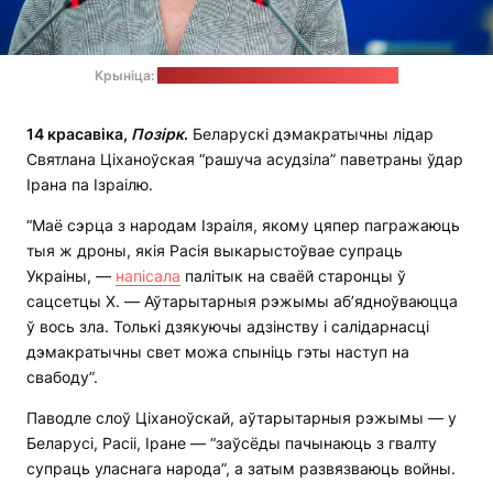
Крыніца:
старонка Святланы Ціханоўскай у X
14 красавіка,
Позірк
.
Беларускі дэмакратычны лідар
Святлана Ціханоўская “рашуча асудзіла” паветраны ўдар
Ірана па Ізраілю.
“Маё сэрца з народам Ізраіля, якому цяпер пагражаюць
тыя ж дроны, якія Расія выкарыстоўвае супраць
Украіны, —
напісала
палітык на сваёй старонцы ў
сацсетцы X. — Аўтарытарныя рэжымы аб’ядноўваюцца
ў вось зла. Толькі дзякуючы адзінству і салідарнасці
дэмакратычны свет можа спыніць гэты наступ на
свабоду”.
Паводле слоў Ціханоўскай, аўтарытарныя рэжымы — у
Беларусі, Расіі, Іране — “заўсёды пачынаюць з гвалту
супраць уласнага народа”, а затым развязваюць войны.