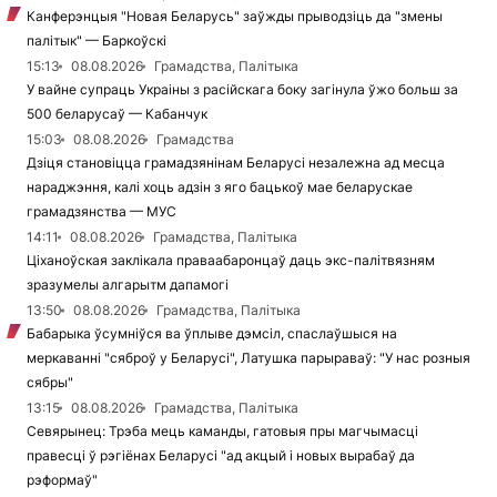
Канферэнцыя "Новая Беларусь" заўжды прыводзіць да "змены
палітык" — Баркоўскі
15:13
08.08.2026
Грамадства, Палітыка
У вайне супраць Украіны з расійскага боку загінула ўжо больш за
500 беларусаў — Кабанчук
15:03
08.08.2026
Грамадства
Дзіця становіцца грамадзянінам Беларусі незалежна ад месца
нараджэння, калі хоць адзін з яго бацькоў мае беларускае
грамадзянства — МУС
14:11
08.08.2026
Грамадства, Палітыка
Ціханоўская заклікала праваабаронцаў даць экс-палітвязням
зразумелы алгарытм дапамогі
13:50
08.08.2026
Грамадства, Палітыка
Бабарыка ўсумніўся ва ўплыве дэмсіл, спаслаўшыся на
меркаванні "сяброў у Беларусі", Латушка парыраваў: "У нас розныя
сябры"
13:15
08.08.2026
Грамадства, Палітыка
Севярынец: Трэба мець каманды, гатовыя пры магчымасці
правесці ў рэгіёнах Беларусі "ад акцый і новых вырабаў да
рэформаў"