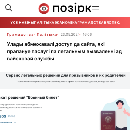
УСЕ НАВІНЫ
ПАЛІТЫКА
ЭКАНОМІКА
ГРАМАДСТВА
БЯСПЕКА
УСЕ
Грамадства
Палітыка
23.05.2024
16:06
Улады абмежавалі доступ да сайта, які
прапануе паслугі па легальным вызваленні ад
вайсковай службы