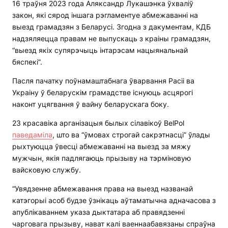
16 траўня 2023 года Аляксандр Лукашэнка ўхваліў
закон, які сярод іншага рэгламентуе абмежаванні на
выезд грамадзян з Беларусі. Згодна з дакументам, КДБ
надзяляецца правам не выпускаць з краіны грамадзян,
“выезд якіх супярэчыць інтарэсам нацыянальнай
бяспекі”.
Пасля пачатку поўнамаштабнага ўварвання Расіі ва
Украіну ў беларускім грамадстве існуюць асцярогі
наконт уцягвання ў вайну беларускага боку.
23 красавіка арганізацыя былых сілавікоў BelPol
паведаміла
, што ва “ўмовах строгай сакрэтнасці” ўлады
рыхтуюцца ўвесці абмежаванні на выезд за мяжу
мужчын, якія падлягаюць прызыву на тэрміновую
вайсковую службу.
“Увядзенне абмежавання права на выезд названай
катэгорыі асоб будзе ўзнікаць аўтаматычна адначасова з
апублікаваннем указа дыктатара аб правядзенні
чарговага прызыву, нават калі ваеннаабавязаны спраўна