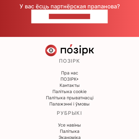
У вас ёсць партнёрская прапанова?
НАПІШЫЦЕ НАМ
ПОЗІРК
Пра нас
ПОЗІРК+
Кантакты
Палітыка cookie
Палітыка прыватнасці
Палажэнні і ўмовы
РУБРЫКІ
Усе навіны
Палітыка
Эканоміка