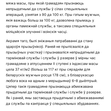
мяжа масы, пры якой грамадзян прызнаюць
непрыдатнымі да службы ў сілах спецыяльных
аперацый, узнятая з 90 да 100 кг. Пры гэтым мужчын,
якія важаць больш за 100 кг, дазволена прымаць у
органы памежнай службы, а таксама спецыяльныя
міліцэйскія злучэнні і воінскія часці.
Акрамя таго, былі зніжаныя патрабаванні да стану
здароўя прызыўнікоў. Раней не прыпісваліся да
прызыўных участкаў і прызнаваліся непрыдатнымі да
тэрміновай службы і службы ў рэзерве ў мірны час
грамадзяне з атлусценнем II ступені з індэксам масы
цела 37 кг/м2 (больш за 117 кг пры сярэднім для
беларускіх мужчын росце 178 см), з блізарукасцю
любога вока на адным з мерыдыянаў 6–8 дыёптрый.
Цяпер такія грамадзяне прызнаюцца абмежавана
прыдатнымі да тэрміновай службы і службе ў рэзерве.
Як і раней, яны застаюцца прыдатнымі з абмежаваннямі
да службы па кантракце ў спецыяльных збудаваннях.