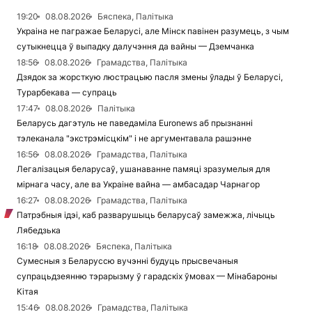
19:20
08.08.2026
Бяспека, Палітыка
Украіна не пагражае Беларусі, але Мінск павінен разумець, з чым
сутыкнецца ў выпадку далучэння да вайны — Дземчанка
18:56
08.08.2026
Грамадства, Палітыка
Дзядок за жорсткую люстрацыю пасля змены ўлады ў Беларусі,
Турарбекава — супраць
17:47
08.08.2026
Палітыка
Беларусь дагэтуль не паведаміла Euronews аб прызнанні
тэлеканала "экстрэмісцкім" і не аргументавала рашэнне
16:56
08.08.2026
Грамадства, Палітыка
Легалізацыя беларусаў, ушанаванне памяці зразумелыя для
мірнага часу, але ва Украіне вайна — амбасадар Чарнагор
16:27
08.08.2026
Грамадства, Палітыка
Патрэбныя ідэі, каб разварушыць беларусаў замежжа, лічыць
Лябедзька
16:18
08.08.2026
Бяспека, Палітыка
Сумесныя з Беларуссю вучэнні будуць прысвечаныя
супрацьдзеянню тэрарызму ў гарадскіх ўмовах — Мінабароны
Кітая
15:46
08.08.2026
Грамадства, Палітыка