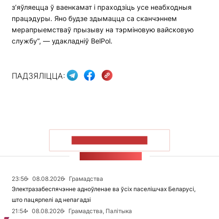
з’яўляецца ў ваенкамат і праходзіць усе неабходныя
працэдуры. Яно будзе здымацца са сканчэннем
мерапрыемстваў прызыву на тэрміновую вайсковую
службу”, — удакладніў BelPol.
ПАДЗЯЛІЦЦА:
ПАКАЗАЦЬ БОЛЬШ
СТУЖКА НАВІН
23:56
08.08.2026
Грамадства
Электразабеспячэнне адноўленае ва ўсіх паселішчах Беларусі,
што пацярпелі ад непагадзі
21:54
08.08.2026
Грамадства, Палітыка