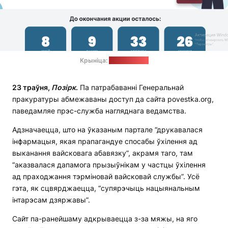
Крыніца:
povestka.org
23 траўня,
Позірк
.
Па патрабаванні Генеральнай
пракуратуры абмежаваны доступ да сайта povestka.org,
паведамляе прэс-служба нагляднага ведамства.
Адзначаецца, што на ўказаным партале “друкавалася
інфармацыя, якая прапагандуе спосабы ўхілення ад
выканання вайсковага абавязку”, акрамя таго, там
“аказвалася дапамога прызыўнікам у частцы ўхілення
ад праходжання тэрміновай вайсковай службы”. Усё
гэта, як сцвярджаецца, “супярэчыць нацыянальным
інтарэсам дзяржавы”.
Сайт па-ранейшаму адкрываецца з-за мяжы, на яго