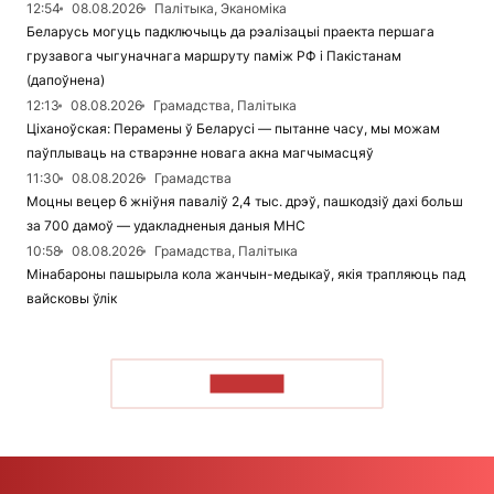
12:54
08.08.2026
Палітыка, Эканоміка
Беларусь могуць падключыць да рэалізацыі праекта першага
грузавога чыгуначнага маршруту паміж РФ і Пакістанам
(дапоўнена)
12:13
08.08.2026
Грамадства, Палітыка
Ціханоўская: Перамены ў Беларусі — пытанне часу, мы можам
паўплываць на стварэнне новага акна магчымасцяў
11:30
08.08.2026
Грамадства
Моцны вецер 6 жніўня паваліў 2,4 тыс. дрэў, пашкодзіў дахі больш
за 700 дамоў — удакладненыя даныя МНС
10:58
08.08.2026
Грамадства, Палітыка
Мінабароны пашырыла кола жанчын-медыкаў, якія трапляюць пад
вайсковы ўлік
ЧЫТАЦЬ