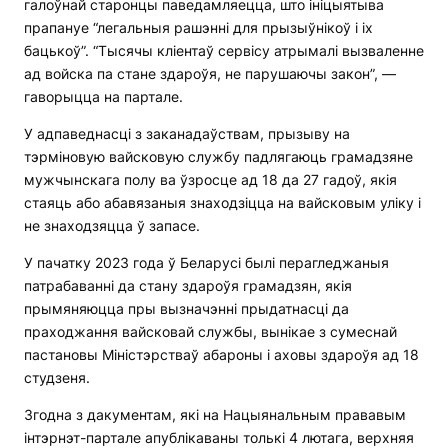
галоўнай старонцы паведамляецца, што ініцыятыва
прапануе “легальныя рашэнні для прызыўнікоў і іх
бацькоў”. “Тысячы кліентаў сервісу атрымалі вызваленне
ад войска па стане здароўя, не парушаючы закон”, —
гаворыцца на партале.
У адпаведнасці з заканадаўствам, прызыву на
тэрміновую вайсковую службу падлягаюць грамадзяне
мужчынскага полу ва ўзросце ад 18 да 27 гадоў, якія
стаяць або абавязаныя знаходзіцца на вайсковым уліку і
не знаходзяцца ў запасе.
У пачатку 2023 года ў Беларусі былі перагледжаныя
патрабаванні да стану здароўя грамадзян, якія
прымяняюцца пры вызначэнні прыдатнасці да
праходжання вайсковай службы, вынікае з сумеснай
пастановы Міністэрстваў абароны і аховы здароўя ад 18
студзеня.
Згодна з дакументам, які на Нацыянальным прававым
інтэрнэт-партале апублікаваны толькі 4 лютага, верхняя