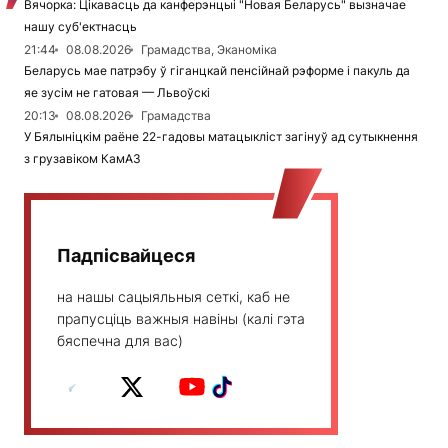
Вячорка: Цікавасць да канферэнцыі "Новая Беларусь" вызначае
нашу суб'ектнасць
21:44
08.08.2026
Грамадства, Эканоміка
Беларусь мае патрэбу ў гіганцкай пенсійнай рэформе і пакуль да
яе зусім не гатовая — Львоўскі
20:13
08.08.2026
Грамадства
У Бялыніцкім раёне 22-гадовы матацыкліст загінуў ад сутыкнення
з грузавіком КамАЗ
Падпісвайцеся
на нашы сацыяльныя сеткі, каб не
прапусціць важныя навіны (калі гэта
бяспечна для вас)