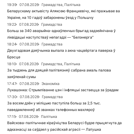
19:39
07.08.2026
Грамадства, Палітыка
Беларускаму актывісту Аляксею Францкевічу, які пражывае ва
Украіне, на 10 гадоў забаронены ўезд у Польшчу
19:22
07.08.2026
Грамадства
Больш за 340 аварыйна-аднаўленчых брыгад задзейнічана ў
ліквідацыі наступстваў непагадзі — "Белэнерга"
18:24
07.08.2026
Грамадства
Двухгадовая дзяўчынка выпала з акна чацвёртага паверха ў
Брэсце
18:10
07.08.2026
Грамадства, Палітыка
За тыдзень для дзяцей палітвязняў сабрана амаль палова
заяўленай сумы
17:47
07.08.2026
Эканоміка
Лукашэнка: Стрымліванне цэн і інфляцыі застаецца за ўрадам
17:30
07.08.2026
Грамадства
За восем дзён у міліцыю паступіла больш за 2,5 тыс.
паведамленняў аб званках тэлефонных махляроў
17:15
07.08.2026
Палітыка
Вайскова-палітычнае кіраўніцтва Беларусі будзе прыцягнута да
адказнасці за саўдзел у расійскай агрэсіі — Латушка