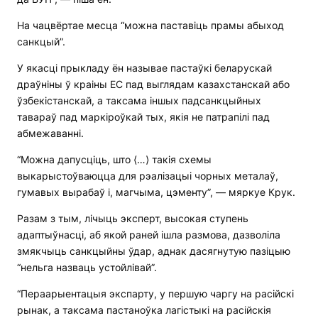
На чацвёртае месца “можна паставіць прамы абыход
санкцый”.
У якасці прыкладу ён называе пастаўкі беларускай
драўніны ў краіны ЕС пад выглядам казахстанскай або
ўзбекістанскай, а таксама іншых падсанкцыйных
тавараў пад маркіроўкай тых, якія не патрапілі пад
абмежаванні.
“Можна дапусціць, што ⟨…⟩ такія схемы
выкарыстоўваюцца для рэалізацыі чорных металаў,
гумавых вырабаў і, магчыма, цэменту”, — мяркуе Крук.
Разам з тым, лічыць эксперт, высокая ступень
адаптыўнасці, аб якой раней ішла размова, дазволіла
змякчыць санкцыйны ўдар, аднак дасягнутую пазіцыю
“нельга назваць устойлівай”.
“Пераарыентацыя экспарту, у першую чаргу на расійскі
рынак, а таксама пастаноўка лагістыкі на расійскія