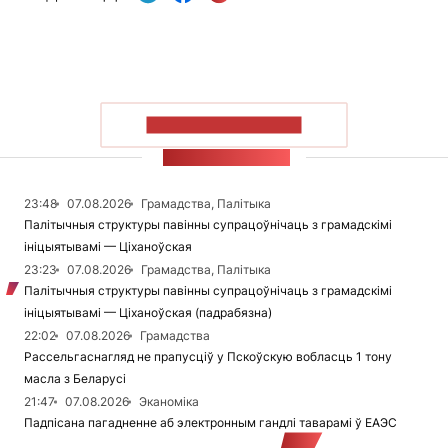
ПАКАЗАЦЬ БОЛЬШ
СТУЖКА НАВІН
23:48
07.08.2026
Грамадства, Палітыка
Палітычныя структуры павінны супрацоўнічаць з грамадскімі
ініцыятывамі — Ціханоўская
23:23
07.08.2026
Грамадства, Палітыка
Палітычныя структуры павінны супрацоўнічаць з грамадскімі
ініцыятывамі — Ціханоўская (падрабязна)
22:02
07.08.2026
Грамадства
Рассельгаснагляд не прапусціў у Пскоўскую вобласць 1 тону
масла з Беларусі
21:47
07.08.2026
Эканоміка
Падпісана пагадненне аб электронным гандлі таварамі ў ЕАЭС