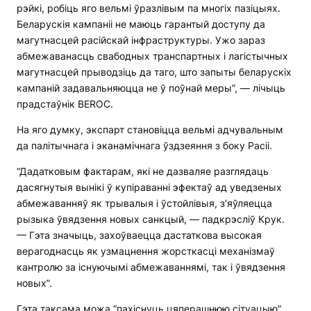
рэйкі, робіць яго вельмі ўразлівым па многіх пазіцыях.
Беларускія кампаніі не маюць гарантый доступу да
магутнасцей расійскай інфраструктуры. Ужо зараз
абмежаванасць свабодных транспартных і лагістычных
магутнасцей прыводзіць да таго, што запыты беларускіх
кампаній задавальняюцца не ў поўнай меры”, — лічыць
прадстаўнік BEROC.
На яго думку, экспарт становіцца вельмі адчувальным
да палітычнага і эканамічнага ўздзеяння з боку Расіі.
“Дадатковым фактарам, які не дазваляе разглядаць
дасягнутыя вынікі ў купіраванні эфектаў ад уведзеных
абмежаванняў як трывалыя і ўстойлівыя, з’яўляецца
рызыка ўвядзення новых санкцый, — падкрэсліў Крук.
— Гэта значыць, захоўваецца дастаткова высокая
верагоднасць як узмацнення жорсткасці механізмаў
кантролю за існуючымі абмежаваннямі, так і ўвядзення
новых”.
Гэта таксама можа “пахіснуць цяперашнюю сітуацыю”,