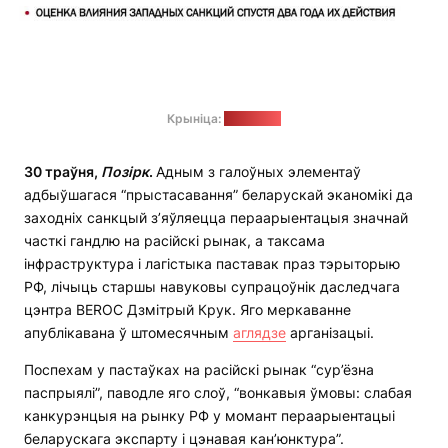
Крыніца:
beroc.org
30 траўня,
Позірк
.
Адным з галоўных элементаў
адбыўшагася “прыстасавання” беларускай эканомікі да
заходніх санкцый з’яўляецца пераарыентацыя значнай
часткі гандлю на расійскі рынак, а таксама
інфраструктура і лагістыка паставак праз тэрыторыю
РФ, лічыць старшы навуковы супрацоўнік даследчага
цэнтра BEROC Дзмітрый Крук. Яго меркаванне
апублікавана ў штомесячным
аглядзе
арганізацыі.
Поспехам у пастаўках на расійскі рынак “сур’ёзна
паспрыялі”, паводле яго слоў, “вонкавыя ўмовы: слабая
канкурэнцыя на рынку РФ у момант пераарыентацыі
беларускага экспарту і цэнавая кан’юнктура”.