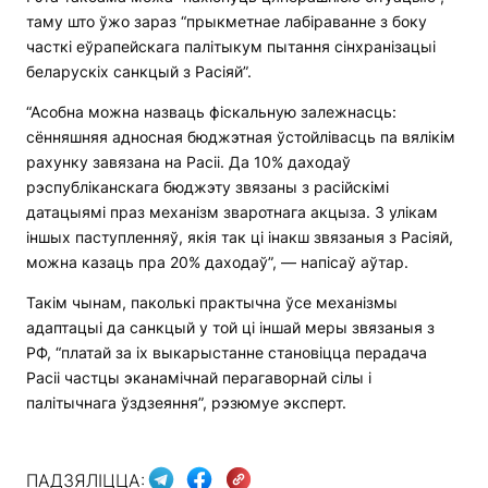
таму што ўжо зараз “прыкметнае лабіраванне з боку
часткі еўрапейскага палітыкум пытання сінхранізацыі
беларускіх санкцый з Расіяй”.
“Асобна можна назваць фіскальную залежнасць:
сённяшняя адносная бюджэтная ўстойлівасць па вялікім
рахунку завязана на Расіі. Да 10% даходаў
рэспубліканскага бюджэту звязаны з расійскімі
датацыямі праз механізм зваротнага акцыза. З улікам
іншых паступленняў, якія так ці інакш звязаныя з Расіяй,
можна казаць пра 20% даходаў”, — напісаў аўтар.
Такім чынам, паколькі практычна ўсе механізмы
адаптацыі да санкцый у той ці іншай меры звязаныя з
РФ, “платай за іх выкарыстанне становіцца перадача
Расіі частцы эканамічнай перагаворнай сілы і
палітычнага ўздзеяння”, рэзюмуе эксперт.
ПАДЗЯЛІЦЦА: