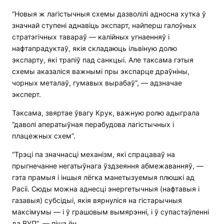
“Новыя ж лагістычныя схемы дазволілі адносна хутка ў
значнай ступені аднавіць экспарт, найперш галоўных
стратэгічных тавараў — калійных угнаенняў і
нафтапрадуктаў, якія складаюць ільвіную долю
экспарту, які трапіў пад санкцыі. Але таксама гэтыя
схемы аказаліся важнымі пры экспарце драўніны,
чорных металаў, гумавых вырабаў”, — адзначае
эксперт.
Таксама, звяртае ўвагу Крук, важную ролю адыграла
“даволі аператыўная перабудова лагістычных і
плацежных схем”.
“Трэці па значнасці механізм, які спрацаваў на
прыгнечанне негатыўнага ўздзеяння абмежаванняў, —
гэта прамыя і іншыя лёгка манетызуемыя плюшкі ад
Расіі. Сюды можна аднесці энергетычныя (нафтавыя і
газавыя) субсідыі, якія вярнуліся на гістарычныя
максімумы — і ў грашовым вымярэнні, і ў супастаўленні
да ВУП”, — піша ён.