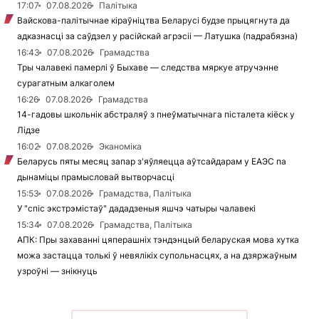
17:07
07.08.2026
Палітыка
Вайскова-палітычнае кіраўніцтва Беларусі будзе прыцягнута да
адказнасці за саўдзел у расійскай агрэсіі — Латушка (падрабязна)
16:43
07.08.2026
Грамадства
Тры чалавекі памерлі ў Быхаве — следства мяркуе атручэнне
сурагатным алкаголем
16:26
07.08.2026
Грамадства
14-гадовы школьнік абстраляў з пнеўматычнага пісталета кіёск у
Лідзе
16:02
07.08.2026
Эканоміка
Беларусь пяты месяц запар з'яўляецца аўтсайдарам у ЕАЭС па
дынаміцы прамысловай вытворчасці
15:53
07.08.2026
Грамадства, Палітыка
У "спіс экстрэмістаў" дададзеныя яшчэ чатыры чалавекі
15:34
07.08.2026
Грамадства, Палітыка
АПК: Пры захаванні цяперашніх тэндэнцый беларуская мова хутка
можа застацца толькі ў невялікіх супольнасцях, а на дзяржаўным
узроўні — знікнуць