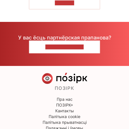
ЧЫТАЦЬ
У вас ёсць партнёрская прапанова?
НАПІШЫЦЕ НАМ
ПОЗІРК
Пра нас
ПОЗІРК+
Кантакты
Палітыка cookie
Палітыка прыватнасці
Палажэнні і ўмовы