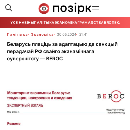
УСЕ НАВІНЫ
ПАЛІТЫКА
ЭКАНОМІКА
ГРАМАДСТВА
БЯСПЕКА
УСЕ
Палітыка
Эканоміка
30.05.2024
21:41
Беларусь плаціць за адаптацыю да санкцый
перадачай РФ свайго эканамічнага
суверэнітэту — BEROC