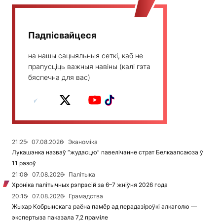
Падпісвайцеся
на нашы сацыяльныя сеткі, каб не
прапусціць важныя навіны (калі гэта
бяспечна для вас)
21:25
07.08.2026
Эканоміка
Лукашэнка назваў “жудасцю” павелічэнне страт Белкаапсаюза ў
11 разоў
21:08
07.08.2026
Палітыка
Хроніка палітычных рэпрэсій за 6–7 жніўня 2026 года
20:15
07.08.2026
Грамадства
Жыхар Кобрынскага раёна памёр ад перадазіроўкі алкаголю —
экспертыза паказала 7,2 праміле