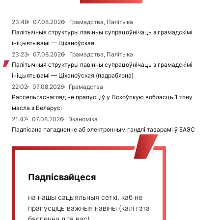
23:48
07.08.2026
Грамадства, Палітыка
Палітычныя структуры павінны супрацоўнічаць з грамадскімі
ініцыятывамі — Ціханоўская
23:23
07.08.2026
Грамадства, Палітыка
Палітычныя структуры павінны супрацоўнічаць з грамадскімі
ініцыятывамі — Ціханоўская (падрабязна)
22:02
07.08.2026
Грамадства
Рассельгаснагляд не прапусціў у Пскоўскую вобласць 1 тону
масла з Беларусі
21:47
07.08.2026
Эканоміка
Падпісана пагадненне аб электронным гандлі таварамі ў ЕАЭС
Падпісвайцеся
на нашы сацыяльныя сеткі, каб не
прапусціць важныя навіны (калі гэта
бяспечна для вас)