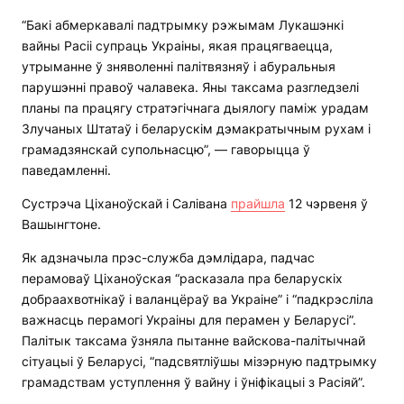
“Бакі абмеркавалі падтрымку рэжымам Лукашэнкі
вайны Расіі супраць Украіны, якая працягваецца,
утрыманне ў зняволенні палітвязняў і абуральныя
парушэнні правоў чалавека. Яны таксама разгледзелі
планы па працягу стратэгічнага дыялогу паміж урадам
Злучаных Штатаў і беларускім дэмакратычным рухам і
грамадзянскай супольнасцю”, — гаворыцца ў
паведамленні.
Сустрэча Ціханоўскай і Салівана
прайшла
12 чэрвеня ў
Вашынгтоне.
Як адзначыла прэс-служба дэмлідара, падчас
перамоваў Ціханоўская “расказала пра беларускіх
добраахвотнікаў і валанцёраў ва Украіне” і “падкрэсліла
важнасць перамогі Украіны для перамен у Беларусі”.
Палітык таксама ўзняла пытанне вайскова-палітычнай
сітуацыі ў Беларусі, “падсвятліўшы мізэрную падтрымку
грамадствам уступлення ў вайну і ўніфікацыі з Расіяй”.