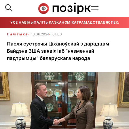
УСЕ НАВІНЫ
ПАЛІТЫКА
ЭКАНОМІКА
ГРАМАДСТВА
БЯСПЕКА
УСЕ
Палітыка
13.06.2024
01:00
Пасля сустрэчы Ціханоўскай з дарадцам
Байдэна ЗША заявілі аб “нязменнай
падтрымцы” беларускага народа