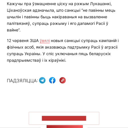
Кажучы пра ўзмацненне ціску на рэжым Лукашэнкі,
Ціханоўская адзначыла, што санкцыі “не павінны мець
шчылін і павінны быць накіраваныя на вызваленне
палітвязняў, супраць рэжыму і яго дапамогі Расіі ў
вайне”.
12 чэрвеня ЗША
ўвялі
новыя санкцыі супраць кампаній і
фізічных асоб, якія аказваюць падтрымку Расіі ў агрэсіі
супраць Украіны. У спіс уключаныя пяць беларускіх
прадпрыемстваў і іх кіраўнікі.
ПАДЗЯЛІЦЦА:
ПАКАЗАЦЬ БОЛЬШ
СТУЖКА НАВІН