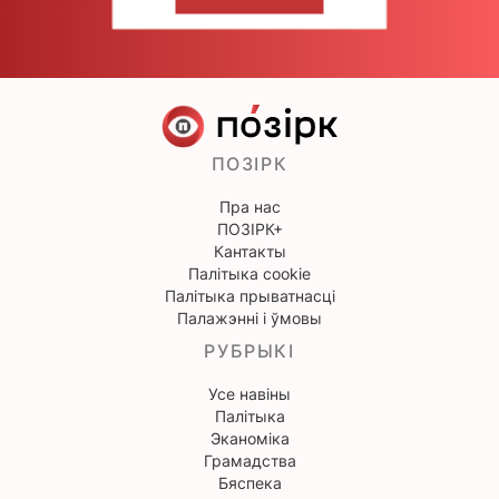
НАПІШЫЦЕ НАМ
ПОЗІРК
Пра нас
ПОЗІРК+
Кантакты
Палітыка cookie
Палітыка прыватнасці
Палажэнні і ўмовы
РУБРЫКІ
Усе навіны
Палітыка
Эканоміка
Грамадства
Бяспека