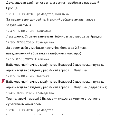
Двухгадовая дзяўчынка выпала з акна чацвёртага паверха ў
Брэсце
18:10
07.08.2026
Грамадства, Палітыка
За тыдзень для дзяцей палітвязняў сабрана амаль палова
заяўленай сумы
17:47
07.08.2026
Эканоміка
Лукашэнка: Стрымліванне цэн і інфляцыі застаецца за ўрадам
17:30
07.08.2026
Грамадства
За восем дзён у міліцыю паступіла больш за 2,5 тыс.
паведамленняў аб званках тэлефонных махляроў
17:15
07.08.2026
Палітыка
Вайскова-палітычнае кіраўніцтва Беларусі будзе прыцягнута да
адказнасці за саўдзел у расійскай агрэсіі — Латушка
17:07
07.08.2026
Палітыка
Вайскова-палітычнае кіраўніцтва Беларусі будзе прыцягнута да
адказнасці за саўдзел у расійскай агрэсіі — Латушка (падрабязна)
16:43
07.08.2026
Грамадства
Тры чалавекі памерлі ў Быхаве — следства мяркуе атручэнне
сурагатным алкаголем
16:26
07.08.2026
Грамадства