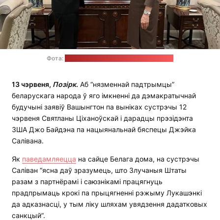
Фота:
прэс-служба Святланы Ціханоўскай
13 чэрвеня,
Позірк
.
Аб “нязменнай падтрымцы”
беларускага народа ў яго імкненні да дэмакратычнай
будучыні заявіў Вашынгтон па выніках сустрэчы 12
чэрвеня Святланы Ціханоўскай і дарадцы прэзідэнта
ЗША Джо Байдэна па нацыянальнай бяспецы Джэйка
Салівана.
Як
паведамляецца
на сайце Белага дома, на сустрэчы
Саліван “ясна даў зразумець, што Злучаныя Штаты
разам з партнёрамі і саюзнікамі працягнуць
прадпрымаць крокі па прыцягненні рэжыму Лукашэнкі
да адказнасці, у тым ліку шляхам увядзення дадатковых
санкцый”.