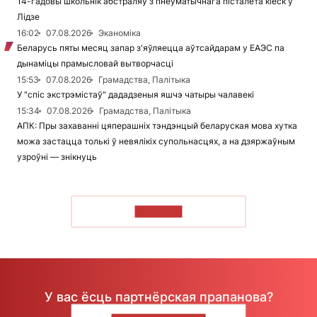
14-гадовы школьнік абстраляў з пнеўматычнага пісталета кіёск у
Лідзе
16:02
07.08.2026
Эканоміка
Беларусь пяты месяц запар з'яўляецца аўтсайдарам у ЕАЭС па
дынаміцы прамысловай вытворчасці
15:53
07.08.2026
Грамадства, Палітыка
У "спіс экстрэмістаў" дададзеныя яшчэ чатыры чалавекі
15:34
07.08.2026
Грамадства, Палітыка
АПК: Пры захаванні цяперашніх тэндэнцый беларуская мова хутка
можа застацца толькі ў невялікіх супольнасцях, а на дзяржаўным
узроўні — знікнуць
ЧЫТАЦЬ
У вас ёсць партнёрская прапанова?