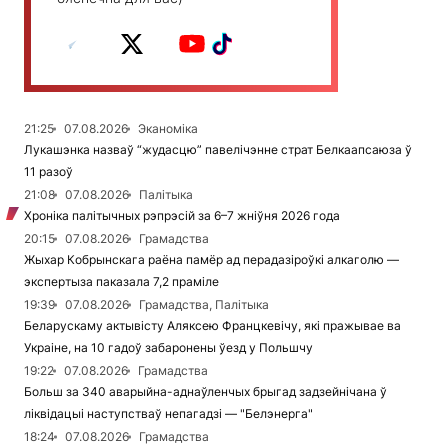
21:25
07.08.2026
Эканоміка
Лукашэнка назваў “жудасцю” павелічэнне страт Белкаапсаюза ў
11 разоў
21:08
07.08.2026
Палітыка
Хроніка палітычных рэпрэсій за 6–7 жніўня 2026 года
20:15
07.08.2026
Грамадства
Жыхар Кобрынскага раёна памёр ад перадазіроўкі алкаголю —
экспертыза паказала 7,2 праміле
19:39
07.08.2026
Грамадства, Палітыка
Беларускаму актывісту Аляксею Францкевічу, які пражывае ва
Украіне, на 10 гадоў забаронены ўезд у Польшчу
19:22
07.08.2026
Грамадства
Больш за 340 аварыйна-аднаўленчых брыгад задзейнічана ў
ліквідацыі наступстваў непагадзі — "Белэнерга"
18:24
07.08.2026
Грамадства