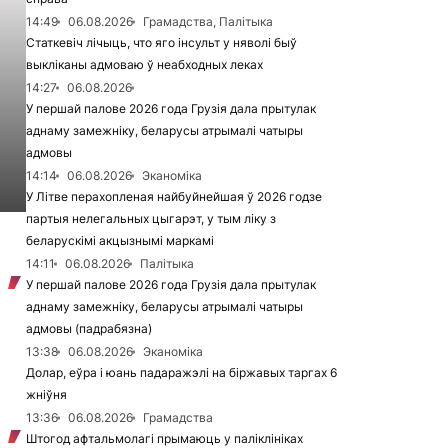
14:49
06.08.2026
Грамадства, Палітыка
Статкевіч лічыць, что яго інсульт у няволі быў
выкліканы адмоваю ў неабходных леках
14:27
06.08.2026
У першай палове 2026 года Грузія дала прытулак
аднаму замежніку, беларусы атрымалі чатыры
адмовы
14:14
06.08.2026
Эканоміка
У Літве перахопленая найбуйнейшая ў 2026 годзе
партыя нелегальных цыгарэт, у тым ліку з
беларускімі акцызнымі маркамі
14:11
06.08.2026
Палітыка
У першай палове 2026 года Грузія дала прытулак
аднаму замежніку, беларусы атрымалі чатыры
адмовы (падрабязна)
13:38
06.08.2026
Эканоміка
Долар, еўра і юань падаражэлі на біржавых таргах 6
жніўня
13:36
06.08.2026
Грамадства
Штогод афтальмолагі прымаюць у паліклініках