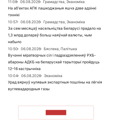
11:08
06.08.2026
Грамадства, Эканоміка
На аб'ектах АПК пашкоджаныя яшчэ дзве адзінкі
тэхнікі
10:57
06.08.2026
Грамадства, Эканоміка
За сем месяцаў насельніцтва Беларусі прадало на
1,3 млрд долараў больш наяўнай валюты, чым
набыло
10:50
06.08.2026
Бяспека, Палітыка
Вучэнні міратворчых сіл і падраздзяленняў РХБ-
абароны АДКБ на беларускай тэрыторыі пройдуць
12–16 кастрычніка
10:04
06.08.2026
Эканоміка
Урад вярнуў нулявыя экспартныя пошліны на лёгкія
вуглевадародныя газы
ЧЫТАЦЬ