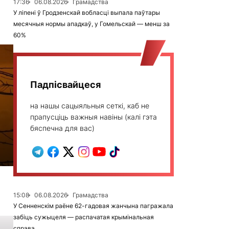
17:36
06.08.2026
Грамадства
У ліпені ў Гродзенскай вобласці выпала паўтары
месячныя нормы ападкаў, у Гомельскай — менш за
60%
Падпісвайцеся
на нашы сацыяльныя сеткі, каб не
прапусціць важныя навіны (калі гэта
бяспечна для вас)
15:08
06.08.2026
Грамадства
У Сенненскім раёне 62-гадовая жанчына пагражала
забіць сужыцеля — распачатая крымінальная
справа