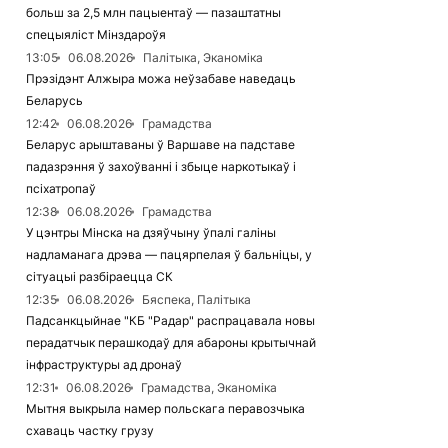
больш за 2,5 млн пацыентаў — пазаштатны
спецыяліст Мінздароўя
13:05
06.08.2026
Палітыка, Эканоміка
Прэзідэнт Алжыра можа неўзабаве наведаць
Беларусь
12:42
06.08.2026
Грамадства
Беларус арыштаваны ў Варшаве на падставе
падазрэння ў захоўванні і збыце наркотыкаў і
псіхатропаў
12:38
06.08.2026
Грамадства
У цэнтры Мінска на дзяўчыну ўпалі галіны
надламанага дрэва — пацярпелая ў бальніцы, у
сітуацыі разбіраецца СК
12:35
06.08.2026
Бяспека, Палітыка
Падсанкцыйнае "КБ "Радар" распрацавала новы
перадатчык перашкодаў для абароны крытычнай
інфраструктуры ад дронаў
12:31
06.08.2026
Грамадства, Эканоміка
Мытня выкрыла намер польскага перавозчыка
схаваць частку грузу