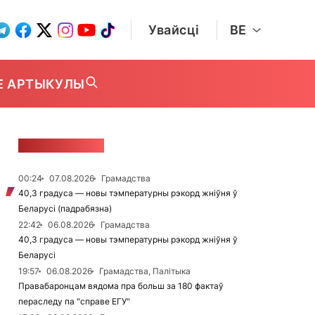
Увайсці
BE
Е АРТЫКУЛЫ
СТУЖКА НАВІН
00:24
07.08.2026
Грамадства
40,3 градуса — новы тэмпературны рэкорд жніўня ў
Беларусі (падрабязна)
22:42
06.08.2026
Грамадства
40,3 градуса — новы тэмпературны рэкорд жніўня ў
Беларусі
19:57
06.08.2026
Грамадства, Палітыка
Правабаронцам вядома пра больш за 180 фактаў
пераследу па "справе ЕГУ"