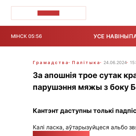
ПОЗІРК+
УСЕ НАВІНЫ
П
МІНСК 05:56
Грамадства
Палітыка
24.06.2024
15
За апошнія трое сутак кр
парушэння мяжы з боку Б
Кантэнт даступны толькі падпіс
Калі ласка, аўтарызуйцеся альбо зв
pozirk@pozirk.online