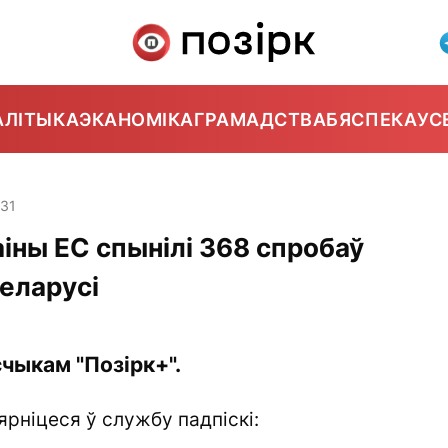
АЛІТЫКА
ЭКАНОМІКА
ГРАМАДСТВА
БЯСПЕКА
УС
:31
аіны ЕС спынілі 368 спробаў
еларусі
чыкам "Позірк+".
ярніцеся ў службу падпіскі: