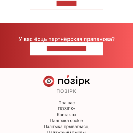
ЧЫТАЦЬ
У вас ёсць партнёрская прапанова?
НАПІШЫЦЕ НАМ
ПОЗІРК
Пра нас
ПОЗІРК+
Кантакты
Палітыка cookie
Палітыка прыватнасці
Палажэнні і ўмовы