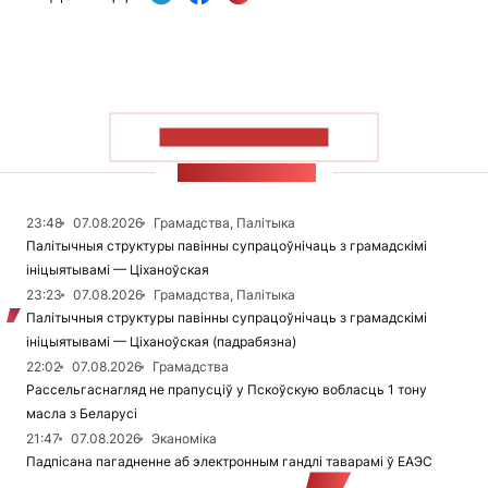
ПАКАЗАЦЬ БОЛЬШ
СТУЖКА НАВІН
23:48
07.08.2026
Грамадства, Палітыка
Палітычныя структуры павінны супрацоўнічаць з грамадскімі
ініцыятывамі — Ціханоўская
23:23
07.08.2026
Грамадства, Палітыка
Палітычныя структуры павінны супрацоўнічаць з грамадскімі
ініцыятывамі — Ціханоўская (падрабязна)
22:02
07.08.2026
Грамадства
Рассельгаснагляд не прапусціў у Пскоўскую вобласць 1 тону
масла з Беларусі
21:47
07.08.2026
Эканоміка
Падпісана пагадненне аб электронным гандлі таварамі ў ЕАЭС