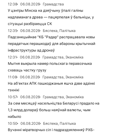
12:38
06.08.2026
Грамадства
У цэнтры Мінска на дзяўчыну ўпалі галіны
надламанага дрэва — пацярпелая ў бальніцы, у
сітуацыі разбіраецца СК
12:35
06.08.2026
Бяспека, Палітыка
Падсанкцыйнае "КБ "Радар" распрацавала новы
перадатчык перашкодаў для абароны крытычнай
інфраструктуры ад дронаў
12:31
06.08.2026
Грамадства, Эканоміка
Мытня выкрыла намер польскага перавозчыка
схаваць частку грузу
11:08
06.08.2026
Грамадства, Эканоміка
На аб'ектах АПК пашкоджаныя яшчэ дзве адзінкі
тэхнікі
10:57
06.08.2026
Грамадства, Эканоміка
За сем месяцаў насельніцтва Беларусі прадало на
1,3 млрд долараў больш наяўнай валюты, чым
набыло
10:50
06.08.2026
Бяспека, Палітыка
Вучэнні міратворчых сіл і падраздзяленняў РХБ-