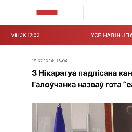
ПОЗІРК+
УСЕ НАВІНЫ
П
МІНСК 17:52
19.07.2024
16:04
З Нікарагуа падпісана ка
Галоўчанка назваў гэта 