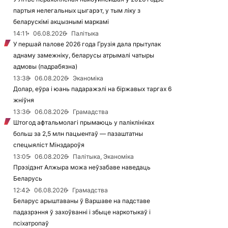
партыя нелегальных цыгарэт, у тым ліку з
беларускімі акцызнымі маркамі
14:11
06.08.2026
Палітыка
У першай палове 2026 года Грузія дала прытулак
аднаму замежніку, беларусы атрымалі чатыры
адмовы (падрабязна)
13:38
06.08.2026
Эканоміка
Долар, еўра і юань падаражэлі на біржавых таргах 6
жніўня
13:36
06.08.2026
Грамадства
Штогод афтальмолагі прымаюць у паліклініках
больш за 2,5 млн пацыентаў — пазаштатны
спецыяліст Мінздароўя
13:05
06.08.2026
Палітыка, Эканоміка
Прэзідэнт Алжыра можа неўзабаве наведаць
Беларусь
12:42
06.08.2026
Грамадства
Беларус арыштаваны ў Варшаве на падставе
падазрэння ў захоўванні і збыце наркотыкаў і
псіхатропаў