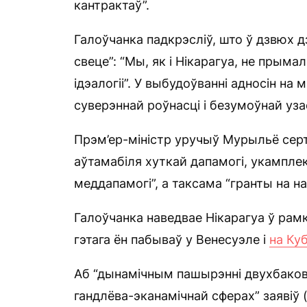
кантрактаў”.
Галоўчанка падкрэсліў, што ў дзвюх д
свеце”: “Мы, як і Нікарагуа, не прым
ідэалогіі”. У выбудоўванні адносін н
суверэннай роўнасці і безумоўнай уза
Прэм’ер-міністр уручыў Мурыльё сер
аўтамабіля хуткай дапамогі, укампле
меддапамогі”, а таксама “гранты на на
Галоўчанка наведвае Нікарагуа ў рамк
гэтага ён пабываў у Венесуэле і
на Ку
Аб “дынамічным пашырэнні двухбаковаг
гандлёва-эканамічнай сферах” заявіў (