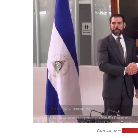
Скрыншот:
тэлегр