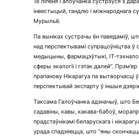
18 ліпеня Галоўчанка сустрэўся з дар
інвестыцый, гандлю і міжнароднага с
Мурыльё.
Па выніках сустрэчы ён паведаміў, ш
над перспектывамі супрацоўніцтва ў
медыцыны, фармацэўтыкі, ІТ-тэхналог
сферы экалогіі і гэтак далей”. Прэм’е
прапанову Нікарагуа па вытворчасці ў 
перспектывай экспарту ў іншыя дзярж
Таксама Галоўчанка адзначыў, што Бел
садавіны, кавы, какава-бабоў, морапр
прадстаўнікамі беларускага і нікарагу
урада спадзяецца, што “яны скончац