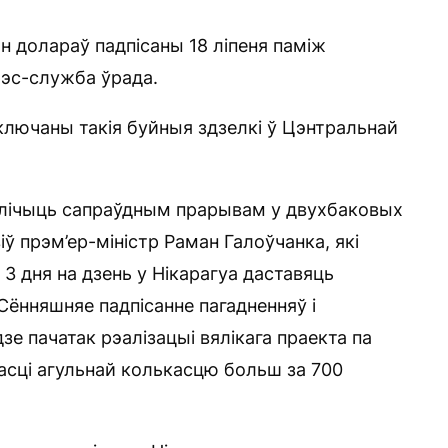
н долараў падпісаны 18 ліпеня паміж
рэс-служба ўрада.
лючаны такія буйныя здзелкі ў Цэнтральнай
 лічыць сапраўдным прарывам у двухбаковых
віў прэм’ер-міністр Раман Галоўчанка, які
— З дня на дзень у Нікарагуа даставяць
Сённяшняе падпісанне пагадненняў і
зе пачатак рэалізацыі вялікага праекта па
асці агульнай колькасцю больш за 700