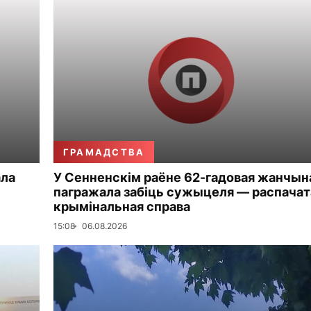
ГРАМАДСТВА
ала
У Сенненскім раёне 62-гадовая жанчын
пагражала забіць сужыцеля — распачат
крымінальная справа
15:08
06.08.2026