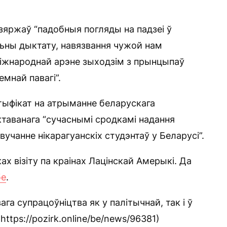
зяржаў “падобныя погляды на падзеі ў
альны дыктату, навязвання чужой нам
а міжнароднай арэне зыходзім з прынцыпаў
емнай павагі”.
тыфікат на атрыманне беларускага
ктаванага “сучаснымі сродкамі надання
вучанне нікарагуанскіх студэнтаў у Беларусі”.
ах візіту па краінах Лацінскай Амерыкі. Да
бе
.
а супрацоўніцтва як у палітычнай, так і ў
https://pozirk.online/be/news/96381)