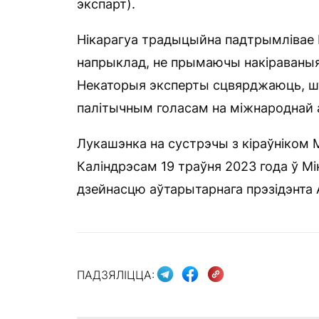
экспарт).
Нікарагуа традыцыйна падтрымлівае Б
напрыклад, не прымаючы накіраваныя
Некаторыя эксперты сцвярджаюць, ш
палітычным голасам на міжнароднай 
Лукашэнка на сустрэчы з кіраўніком 
Каліндрэсам 19 траўня 2023 года ў М
дзейнасцю аўтарытарнага прэзідэнта А
ПАДЗЯЛІЦЦА: