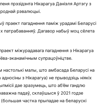
еня прэзідэнта Нікарагуа Даніэля Артэгу з
ароднай рэвалюцыі.
ыў праект пагаднення паміж урадамі Беларусі
ых патрабаванняў. Дагавор набыў моц сёлета
 праект міжурадавага пагаднення з Нікарагуа
длёва-эканамічным супрацоўніцтве.
м настолькі малы, што амбасада Беларусі на
адносіны з Нікарагуа) не прыводзіць ніякіх
ыпмісіі дае зразумець, што аб’ём гандлю
раважна падаў, склаўшыся ў 2021 годзе
ў (большая частка прыпадае на беларускі