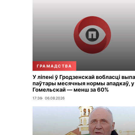
ГРАМАДСТВА
У ліпені ў Гродзенскай вобласці вып
паўтары месячныя нормы ападкаў, у
Гомельскай — менш за 60%
17:36
06.08.2026