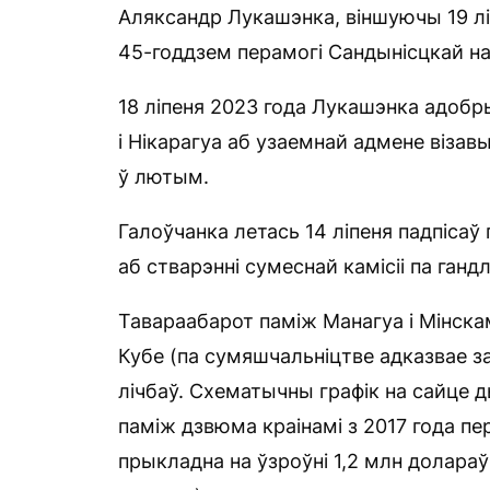
Аляксандр Лукашэнка, віншуючы 19 ліп
45-годдзем перамогі Сандынісцкай н
18 ліпеня 2023 года Лукашэнка адобр
і Нікарагуа аб узаемнай адмене візав
ў лютым.
Галоўчанка летась 14 ліпеня падпісаў
аб стварэнні сумеснай камісіі па ган
Тавараабарот паміж Манагуа і Мінска
Кубе (па сумяшчальніцтве адказвае за 
лічбаў. Схематычны графік на сайце д
паміж дзвюма краінамі з 2017 года пе
прыкладна на ўзроўні 1,2 млн долара