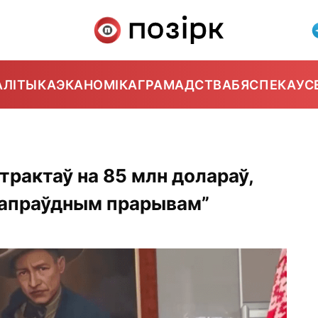
АЛІТЫКА
ЭКАНОМІКА
ГРАМАДСТВА
БЯСПЕКА
УС
нтрактаў на 85 млн долараў,
“сапраўдным прарывам”