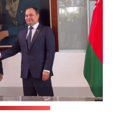
ам-канал беларускага ўраду