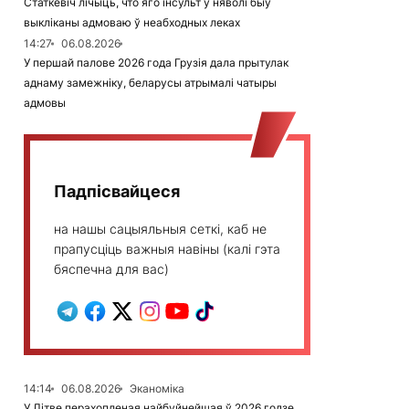
Статкевіч лічыць, что яго інсульт у няволі быў
выкліканы адмоваю ў неабходных леках
14:27
06.08.2026
У першай палове 2026 года Грузія дала прытулак
аднаму замежніку, беларусы атрымалі чатыры
адмовы
Падпісвайцеся
на нашы сацыяльныя сеткі, каб не
прапусціць важныя навіны (калі гэта
бяспечна для вас)
14:14
06.08.2026
Эканоміка
У Літве перахопленая найбуйнейшая ў 2026 годзе