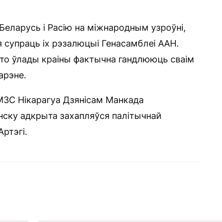
еларусь і Расію на міжнародным узроўні,
 супраць іх рэзалюцыі Генасамблеі ААН.
то ўлады краіны фактычна гандлююць сваім
арэне.
МЗС Нікарагуа Дзянісам Манкада
інску адкрыта захапляўся палітычнай
ртэгі.