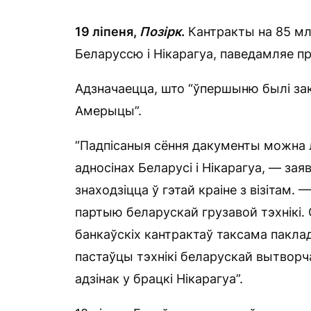
19 ліпеня,
Позірк
.
Кантракты на 85 мл
Беларуссю і Нікарагуа, паведамляе п
Адзначаецца, што “ўпершыню былі зак
Амерыцы”.
“Падпісаныя сёння дакументы можна
адносінах Беларусі і Нікарагуа, — зая
знаходзіцца ў гэтай краіне з візітам. 
партыю беларускай грузавой тэхнікі. 
банкаўскіх кантрактаў таксама паклад
пастаўцы тэхнікі беларускай вытворч
адзінак у брацкі Нікарагуа”.