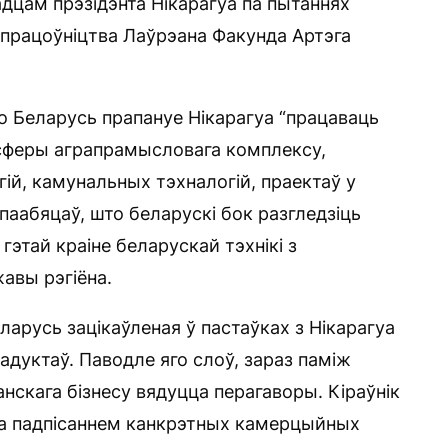
адцам прэзідэнта Нікарагуа па пытаннях
упрацоўніцтва Лаўрэана Факунда Артэга
то Беларусь прапануе Нікарагуа “працаваць
 сферы аграпрамысловага комплексу,
ій, камунальных тэхналогій, праектаў у
р паабяцаў, што беларускі бок разгледзіць
гэтай краіне беларускай тэхнікі з
авы рэгіёна.
арусь зацікаўленая ў пастаўках з Нікарагуа
адуктаў. Паводле яго слоў, зараз паміж
анскага бізнесу вядуцца перагаворы. Кіраўнік
ца падпісаннем канкрэтных камерцыйных