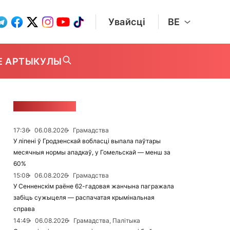
Увайсці
BE
Е АРТЫКУЛЫ
СТУЖКА НАВІН
17:36
06.08.2026
Грамадства
У ліпені ў Гродзенскай вобласці выпала паўтары
месячныя нормы ападкаў, у Гомельскай — менш за
60%
15:08
06.08.2026
Грамадства
У Сенненскім раёне 62-гадовая жанчына пагражала
забіць сужыцеля — распачатая крымінальная
справа
14:49
06.08.2026
Грамадства, Палітыка