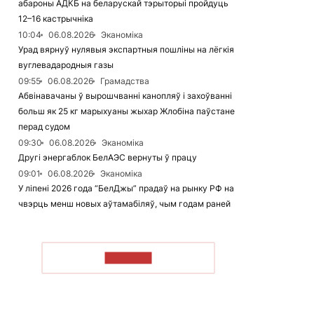
абароны АДКБ на беларускай тэрыторыі пройдуць
12–16 кастрычніка
10:04
06.08.2026
Эканоміка
Урад вярнуў нулявыя экспартныя пошліны на лёгкія
вуглевадародныя газы
09:55
06.08.2026
Грамадства
Абвінавачаны ў вырошчванні канопляў і захоўванні
больш як 25 кг марыхуаны жыхар Жлобіна паўстане
перад судом
09:30
06.08.2026
Эканоміка
Другі энергаблок БелАЭС вернуты ў працу
09:01
06.08.2026
Эканоміка
У ліпені 2026 года “БелДжы” прадаў на рынку РФ на
чвэрць менш новых аўтамабіляў, чым годам раней
ЧЫТАЦЬ