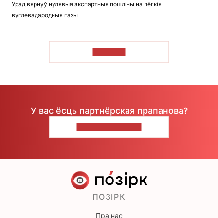
Урад вярнуў нулявыя экспартныя пошліны на лёгкія
вуглевадародныя газы
ЧЫТАЦЬ
У вас ёсць партнёрская прапанова?
НАПІШЫЦЕ НАМ
ПОЗІРК
Пра нас