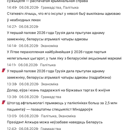
сужыцеля — распачатая крымінальная справа
14:49
06.08.2026
Грамадства, Палітыка
Статкевіч лічыць, что яго інсульт у няволі быў выкліканы адмоваю
ў неабходных леках
14:27
06.08.2026
У першай палове 2026 года Грузія дала прытулак аднаму
замежніку, беларусы атрымалі чатыры адмовы
14:14
06.08.2026
Эканоміка
У Літве перахопленая найбуйнейшая ў 2026 годзе партыя
нелегальных цыгарэт, у тым ліку з беларускімі акцызнымі маркамі
14:11
06.08.2026
Палітыка
У першай палове 2026 года Грузія дала прытулак аднаму
замежніку, беларусы атрымалі чатыры адмовы (падрабязна)
13:38
06.08.2026
Эканоміка
Долар, еўра і юань падаражэлі на біржавых таргах 6 жніўня
13:36
06.08.2026
Грамадства
Штогод афтальмолагі прымаюць у паліклініках больш за 2,5 млн
пацыентаў — пазаштатны спецыяліст Мінздароўя
13:05
06.08.2026
Палітыка, Эканоміка
Прэзідэнт Алжыра можа неўзабаве наведаць Беларусь
12:42
06.08.2026
Грамадства