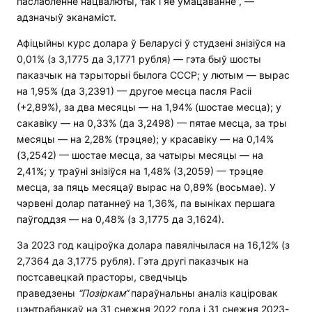
паслабленне нацвалюты, так і яе ўмацаванне”, —
адзначыў эканаміст.
Афіцыйны курс долара ў Беларусі ў студзені знізіўся на
0,01% (з 3,1775 да 3,1771 рубля) — гэта быў шосты
паказчык на тэрыторыі былога СССР; у лютым — вырас
на 1,95% (да 3,2391) — другое месца пасля Расіі
(+2,89%), за два месяцы — на 1,94% (шостае месца); у
сакавіку — на 0,33% (да 3,2498) — пятае месца, за тры
месяцы — на 2,28% (трэцяе); у красавіку — на 0,14%
(3,2542) — шостае месца, за чатыры месяцы — на
2,41%; у траўні знізіўся на 1,48% (3,2059) — трэцяе
месца, за пяць месяцаў вырас на 0,89% (восьмае). У
чэрвені долар патаннеў на 1,36%, па выніках першага
паўгоддзя — на 0,48% (з 3,1775 да 3,1624).
За 2023 год каціроўка долара павялічылася на 16,12% (з
2,7364 да 3,1775 рубля). Гэта другі паказчык на
постсавецкай прасторы, сведчыць
праведзены
“
Позіркам
“
параўнальны аналіз каціровак
цэнтрабанкаў на 31 снежня 2022 года і 31 снежня 2023-