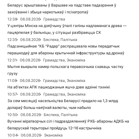
Беларус арыштаваны ў Варшаве на падставе падазрэння ў
захоўванні і збыце наркотыкаў і псіхатропаў
12:38
06.08.2026
Грамадства
У цэнтры Мінска на дзяўчыну ўпалі галіны надламанага дрэва —
пацярпелая ў бальніцы, у сітуацыі разбіраецца СК
12:35
06.08.2026
Бяспека, Палітыка
Падсанкцыйнае "КБ "Радар" распрацавала новы перадатчык
перашкодаў для абароны крытычнай інфраструктуры ад дронаў
12:31
06.08.2026
Грамадства, Эканоміка
Мытня выкрыла намер польскага перавозчыка схаваць частку
грузу
11:08
06.08.2026
Грамадства, Эканоміка
На аб'ектах АПК пашкоджаныя яшчэ дзве адзінкі тэхнікі
10:57
06.08.2026
Грамадства, Эканоміка
За сем месяцаў насельніцтва Беларусі прадало на 1,3 млрд
долараў больш наяўнай валюты, чым набыло
10:50
06.08.2026
Бяспека, Палітыка
Вучэнні міратворчых сіл і падраздзяленняў РХБ-абароны АДКБ на
беларускай тэрыторыі пройдуць 12–16 кастрычніка
10:04
06.08.2026
Эканоміка