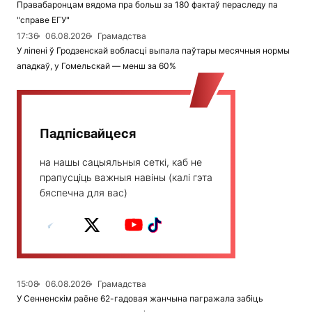
Правабаронцам вядома пра больш за 180 фактаў пераследу па
"справе ЕГУ"
17:36
06.08.2026
Грамадства
У ліпені ў Гродзенскай вобласці выпала паўтары месячныя нормы
ападкаў, у Гомельскай — менш за 60%
Падпісвайцеся
на нашы сацыяльныя сеткі, каб не
прапусціць важныя навіны (калі гэта
бяспечна для вас)
15:08
06.08.2026
Грамадства
У Сенненскім раёне 62-гадовая жанчына пагражала забіць