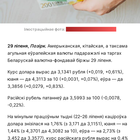
Ілюстрацыйнае фота:
Omid Armin / unsplash.com
29 ліпеня,
Позірк
.
Амерыканская, кітайская, а таксама
агульная еўрапейская валюты падаражэлі на таргах
Беларускай валютна-фондавай біржы 29 ліпеня.
Курс долара вырас да 3,1341 рубля (+0,019, +0,61%),
юаня — да 4,3113 за 10 (+0,0031, +0,07%), еўра — да
3,3856 (+0,0279, +0,83%).
Расійскі рубель патаннеў да 3,5993 за 100 (-0,0078,
-0,22%).
На мінулым працоўным тыдні (22–26 ліпеня) каціроўка
долара знізілася на 1,76% (з 3,171 да 3,1151), юаня — на
1,44% (з 4,3701 да 4,3082 за 10), еўра — на 2,73% (з
3,452 да 3,3577), курс расійскага рубля вырас на 0,4%