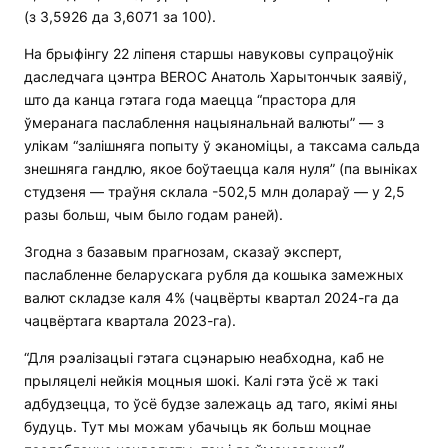
(з 3,5926 да 3,6071 за 100).
На брыфінгу 22 ліпеня старшы навуковы супрацоўнік
даследчага цэнтра BEROC Анатоль Харытончык заявіў,
што да канца гэтага года маецца “прастора для
ўмеранага паслаблення нацыянальнай валюты” — з
улікам “залішняга попыту ў эканоміцы, а таксама сальда
знешняга гандлю, якое боўтаецца каля нуля” (па выніках
студзеня — траўня склала -502,5 млн долараў — у 2,5
разы больш, чым было годам раней).
Згодна з базавым прагнозам, сказаў эксперт,
паслабленне беларускага рубля да кошыка замежных
валют складзе каля 4% (чацвёрты квартал 2024-га да
чацвёртага квартала 2023-га).
“Для рэалізацыі гэтага сцэнарыю неабходна, каб не
прыляцелі нейкія моцныя шокі. Калі гэта ўсё ж такі
адбудзецца, то ўсё будзе залежаць ад таго, якімі яны
будуць. Тут мы можам убачыць як больш моцнае