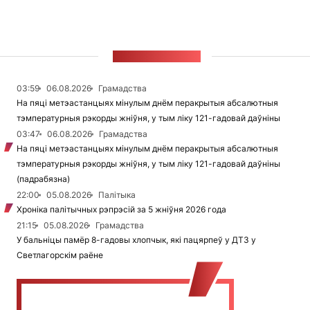
СТУЖКА НАВІН
03:59
06.08.2026
Грамадства
На пяці метэастанцыях мінулым днём перакрытыя абсалютныя
тэмпературныя рэкорды жніўня, у тым ліку 121-гадовай даўніны
03:47
06.08.2026
Грамадства
На пяці метэастанцыях мінулым днём перакрытыя абсалютныя
тэмпературныя рэкорды жніўня, у тым ліку 121-гадовай даўніны
(падрабязна)
22:00
05.08.2026
Палітыка
Хроніка палітычных рэпрэсій за 5 жніўня 2026 года
21:15
05.08.2026
Грамадства
У бальніцы памёр 8-гадовы хлопчык, які пацярпеў у ДТЗ у
Светлагорскім раёне