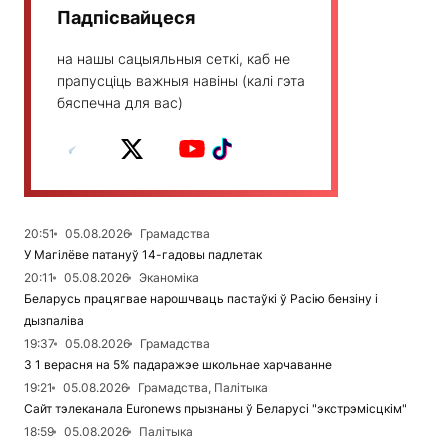
Падпісвайцеся
на нашы сацыяльныя сеткі, каб не
прапусціць важныя навіны (калі гэта
бяспечна для вас)
20:51
05.08.2026
Грамадства
У Магілёве патануў 14-гадовы падлетак
20:11
05.08.2026
Эканоміка
Беларусь працягвае нарошчваць пастаўкі ў Расію бензіну і
дызпаліва
19:37
05.08.2026
Грамадства
З 1 верасня на 5% падаражэе школьнае харчаванне
19:21
05.08.2026
Грамадства, Палітыка
Сайт тэлеканала Euronews прызнаны ў Беларусі "экстрэмісцкім"
18:59
05.08.2026
Палітыка