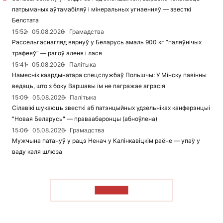
патрыманых аўтамабіляў і мінеральных угнаенняў — звесткі
Белстата
15:52
05.08.2026
Грамадства
Рассельгаснагляд вярнуў у Беларусь амаль 900 кг “паляўнічых
трафеяў” — рагоў аленя і лася
15:41
05.08.2026
Палітыка
Намеснік каардынатара спецслужбаў Польшчы: У Мінску павінны
ведаць, што з боку Варшавы ім не пагражае агрэсія
15:09
05.08.2026
Палітыка
Сілавікі шукаюць звесткі аб патэнцыйных удзельніках канферэнцыі
"Новая Беларусь" — праваабаронцы (абноўлена)
15:06
05.08.2026
Грамадства
Мужчына патануў у рацэ Ненач у Калінкавіцкім раёне — упаў у
ваду каля шлюза
ЧЫТАЦЬ