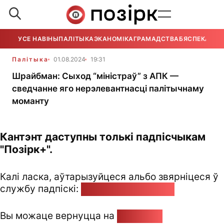
УСЕ НАВІНЫ
ПАЛІТЫКА
ЭКАНОМІКА
ГРАМАДСТВА
БЯСПЕКА
УСЕ
Палітыка
01.08.2024
19:31
Шрайбман: Сыход “міністраў” з АПК —
сведчанне яго нерэлевантнасці палітычнаму
моманту
Кантэнт даступны толькі падпісчыкам
"Позірк+".
Калі ласка, аўтарызуйцеся альбо звярніцеся ў
службу падпіскі:
pozirk@pozirk.online
Вы можаце вернуцца на
Галоўную