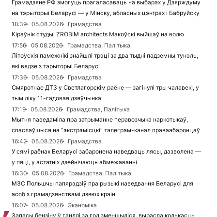
Грамадзяне РФ змогуць прагаласаваць на выбарах у Дзярждуму
на тэрыторыі Беларусі — у Мінску, абласных цэнтрах і Бабруйску
18:39
05.08.2026
Грамадства
Кіраўнік студыі ZROBIM architects Макоўскі выйшаў на волю
17:56
05.08.2026
Грамадства, Палітыка
Літоўскія памежнікі знайшлі трэці за два тыдні падземны тунэль,
які вядзе з тэрыторыі Беларусі
17:36
05.08.2026
Грамадства
Смяротнае ДТЗ у Светлагорскім раёне — загінулі тры чалавекі, у
тым ліку 11-гадовая дзяўчынка
17:19
05.08.2026
Грамадства, Палітыка
Мытня паведаміла пра затрыманне перавозчыка наркотыкаў,
спаслаўшыся на “экстрэмісцкі” тэлеграм-канал праваабаронцаў
16:42
05.08.2026
Грамадства
У сямі раёнах Беларусі забаронена наведваць лясы, дазволена —
у пяці, у астатніх дзейнічаюць абмежаванні
16:30
05.08.2026
Грамадства, Палітыка
МЗС Польшчы папярэдзіў пра рызыкі наведвання Беларусі для
асоб з грамадзянствамі дзвюх краін
16:07
05.08.2026
Эканоміка
Запасы бензіну ў гандлі за год зменшыліся, вырасла колькасць