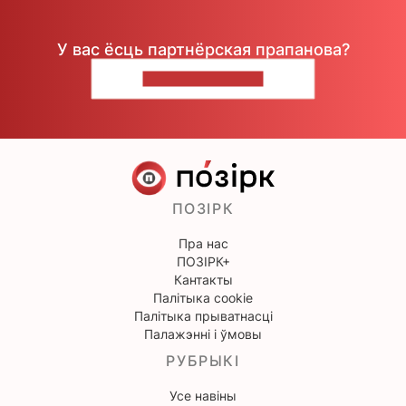
У вас ёсць партнёрская прапанова?
НАПІШЫЦЕ НАМ
ПОЗІРК
Пра нас
ПОЗІРК+
Кантакты
Палітыка cookie
Палітыка прыватнасці
Палажэнні і ўмовы
РУБРЫКІ
Усе навіны