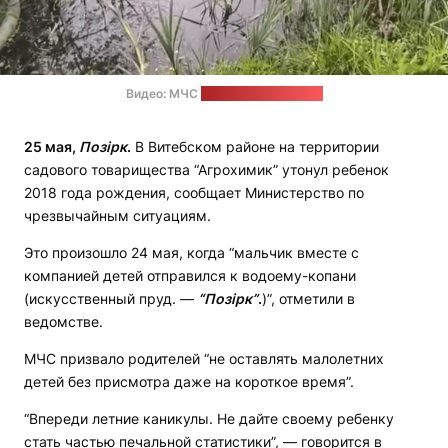
Видео: МЧС
Стоп-кадр: "Позірк"
25 мая,
Позірк
.
В Витебском районе на территории
садового товарищества “Агрохимик” утонул ребенок
2018 года рождения, сообщает Министерство по
чрезвычайным ситуациям.
Это произошло 24 мая, когда “мальчик вместе с
компанией детей отправился к водоему-копани
(искусственный пруд. —
“Позірк”
.
)”, отметили в
ведомстве.
МЧС призвало родителей “не оставлять малолетних
детей без присмотра даже на короткое время”.
“Впереди летние каникулы. Не дайте своему ребенку
стать частью печальной статистики”, — говорится в