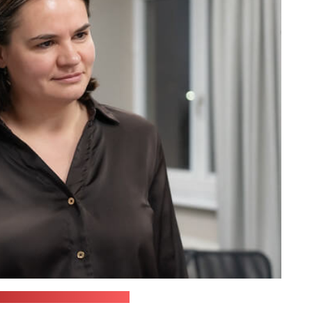
жба Светланы Тихановской