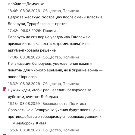
к войне — Демченко
18:46
08.08.2026
Общество, Политика
Дедок за жесткую люстрацию после смены власти в
Беларуси, Турарбекова — против
17:43
08.08.2026
Политика
Беларусь до сих пор не уведомила Euronews о
признании телеканала "экстремистским" и не
аргументировала решение
17:08
08.08.2026
Общество, Политика
Легализация белорусов, увековечение памяти
понятны для мирного времени, но в Украине война —
посол Чорногор
16:32
08.08.2026
Общество, Политика
Нужны идеи, чтобы расшевелить белорусов за
рубежом, считает Лебедько
16:13
08.08.2026
Безопасность, Политика
Совместные с Беларусью учения будут посвящены
противодействию терроризму в городских условиях
— Минобороны Китая
15:53
08.08.2026
Общество, Политика