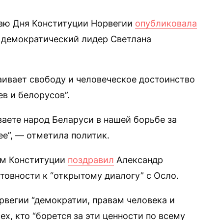
аю Дня Конституции Норвегии
опубликовала
я демократический лидер Светлана
таивает свободу и человеческое достоинство
в и белорусов”.
ваете народ Беларуси в нашей борьбе за
е”, — отметила политик.
ем Конституции
поздравил
Александр
отовности к “открытому диалогу” с Осло.
вегии “демократии, правам человека и
х, кто “борется за эти ценности по всему