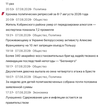
11 раз
20:53
07.08.2026
Политика
Хроника политических репрессий за 6–7 августа 2026 года
20:08
07.08.2026
Общество
Житель Кобринского района умер от передозировки алкоголя —
экспертиза показала 7,2 промилле
19:31
07.08.2026
Общество, Политика
Проживающему в Украине белорусскому активисту Алексею
Францкевичу на 10 лет запрещен въезд в Польшу
19:14
07.08.2026
Общество
Более 340 аварийно-восстановительных бригад задействовано в
ликвидации последствий непогоды — "Белэнерго"
18:17
07.08.2026
Общество
Двухлетняя девочка выпала из окна четвертого этажа в Бресте
18:07
07.08.2026
Общество, Политика
За неделю для детей политзаключенных собрана почти половина
заявленной суммы
17:37
07.08.2026
Экономика
Лукашенко: Сдерживание цен и инфляции остается за
правительством